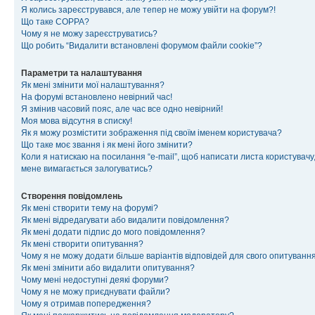
Я колись зареєструвався, але тепер не можу увійти на форум?!
Що таке COPPA?
Чому я не можу зареєструватись?
Що робить “Видалити встановлені форумом файли cookie”?
Параметри та налаштування
Як мені змінити мої налаштування?
На форумі встановлено невірний час!
Я змінив часовий пояс, але час все одно невірний!
Моя мова відсутня в списку!
Як я можу розмістити зображення під своїм іменем користувача?
Що таке моє звання і як мені його змінити?
Коли я натискаю на посилання “e-mail”, щоб написати листа користувачу,
мене вимагається залогуватись?
Створення повідомлень
Як мені створити тему на форумі?
Як мені відредагувати або видалити повідомлення?
Як мені додати підпис до мого повідомлення?
Як мені створити опитування?
Чому я не можу додати більше варіантів відповідей для свого опитуванн
Як мені змінити або видалити опитування?
Чому мені недоступні деякі форуми?
Чому я не можу приєднувати файли?
Чому я отримав попередження?