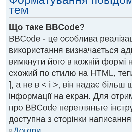
тем
Що таке BBCode?
BBCode - це особлива реаліза
використання визначається ад
вимкнути його в кожній формі
схожий по стилю на HTML, теги
], а не в < і >, він надає біль
інформації на екран. Для отри
про BBCode перегляньте інстру
доступна з сторінки написання
Догори