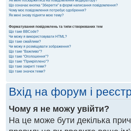
Як мені поскаржитись на повідомлення модератору?
Що означає кнопка “Зберегти” в формі написання повідомлення?
Чому моє повідомлення потребує одобрення?
Як мені знову підняти мою тему?
Форматування повідомлень та типи створюваних тем
Що таке BBCode?
Чи можу я використовувати HTML?
Що таке смайлики?
Чи можу я розміщувати зображення?
Що таке “Важливо”?
Що таке “Оголошення”?
Що таке “Прикріплено”?
Що таке закриті теми?
Що таке значок теми?
Вхід на форум і реєст
Чому я не можу увійти?
На це може бути декілька прич