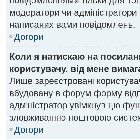
повідомленнями тільки для тог
модератори чи адміністратори 
написаних вами повідомлень.
Догори
Коли я натискаю на посиланн
користувачу, від мене вима
Лише зареєстровані користувач
вбудовану в форум форму відп
адміністратор увімкнув цю фун
зловживанню поштовою систем
Догори