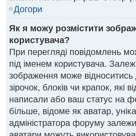
Догори
Як я можу розмістити зображ
користувача?
При перегляді повідомлень мо
під іменем користувача. Зале
зображення може відноситись д
зірочок, блоків чи крапок, які
написали або ваш статус на ф
більше, відоме як аватар, унік
адміністратора форуму залежит
аватари можуть використовува