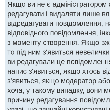
Якщо ви не є адміністратором
редагувати і видаляти лише в
відредагувати повідомлення, 
відповідного повідомлення, ін
з моменту створення. Якщо вже
то під ним з'явиться невелички
ви редагували це повідомлення
напис з'явиться, якщо хтось ві
з'явиться, якщо модератор або
хоча, у такому випадку, вони
причину редагування повідомле
увазі, що звичайні користувач