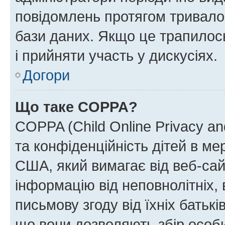
повідомлень протягом тривало
бази даних. Якщо це трапилос
і прийняти участь у дискусіях.
Догори
Що таке COPPA?
COPPA (Child Online Privacy and
та конфіденційність дітей в мер
США, який вимагає від веб-сай
інформацію від неповнолітніх, 
письмову згоду від їхніх батькі
що вони дозволяють збір особис