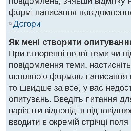
повідомлень, знявши відмітку 
формі написання повідомлення
Догори
Як мені створити опитуванн
При створенні нової теми чи п
повідомлення теми, настисніт
основною формою написання по
то швидше за все, у вас недос
опитувань. Введіть питання для
варіанти відповіді в відповідни
вводити в окремій стрічці поля 