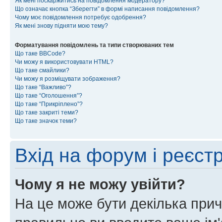
Як мені поскаржитись на повідомлення модератору?
Що означає кнопка “Зберегти” в формі написання повідомлення?
Чому моє повідомлення потребує одобрення?
Як мені знову підняти мою тему?
Форматування повідомлень та типи створюваних тем
Що таке BBCode?
Чи можу я використовувати HTML?
Що таке смайлики?
Чи можу я розміщувати зображення?
Що таке “Важливо”?
Що таке “Оголошення”?
Що таке “Прикріплено”?
Що таке закриті теми?
Що таке значок теми?
Вхід на форум і реєст
Чому я не можу увійти?
На це може бути декілька прич