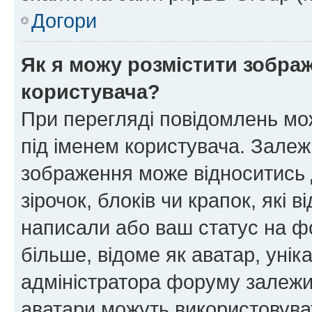
Догори
Як я можу розмістити зображ
користувача?
При перегляді повідомлень мо
під іменем користувача. Зале
зображення може відноситись д
зірочок, блоків чи крапок, які
написали або ваш статус на ф
більше, відоме як аватар, унік
адміністратора форуму залежит
аватари можуть використовува