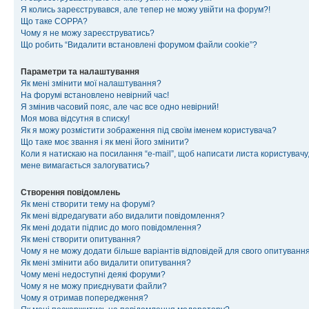
Я колись зареєструвався, але тепер не можу увійти на форум?!
Що таке COPPA?
Чому я не можу зареєструватись?
Що робить “Видалити встановлені форумом файли cookie”?
Параметри та налаштування
Як мені змінити мої налаштування?
На форумі встановлено невірний час!
Я змінив часовий пояс, але час все одно невірний!
Моя мова відсутня в списку!
Як я можу розмістити зображення під своїм іменем користувача?
Що таке моє звання і як мені його змінити?
Коли я натискаю на посилання “e-mail”, щоб написати листа користувачу,
мене вимагається залогуватись?
Створення повідомлень
Як мені створити тему на форумі?
Як мені відредагувати або видалити повідомлення?
Як мені додати підпис до мого повідомлення?
Як мені створити опитування?
Чому я не можу додати більше варіантів відповідей для свого опитуванн
Як мені змінити або видалити опитування?
Чому мені недоступні деякі форуми?
Чому я не можу приєднувати файли?
Чому я отримав попередження?