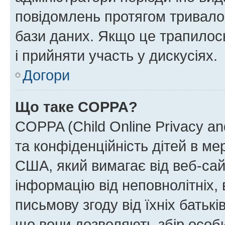
повідомлень протягом тривало
бази даних. Якщо це трапилос
і прийняти участь у дискусіях.
Догори
Що таке COPPA?
COPPA (Child Online Privacy and
та конфіденційність дітей в мер
США, який вимагає від веб-сай
інформацію від неповнолітніх, 
письмову згоду від їхніх батькі
що вони дозволяють збір особис