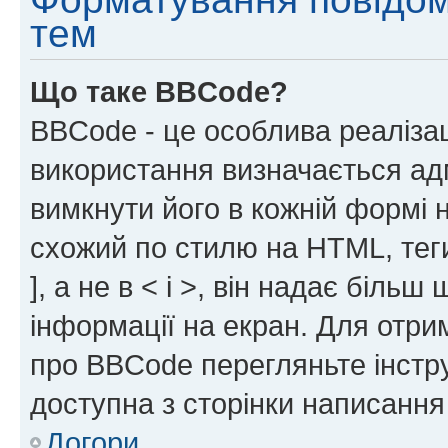
тем
Що таке BBCode?
BBCode - це особлива реаліза
використання визначається ад
вимкнути його в кожній формі
схожий по стилю на HTML, теги
], а не в < і >, він надає біль
інформації на екран. Для отри
про BBCode перегляньте інстру
доступна з сторінки написання
Догори