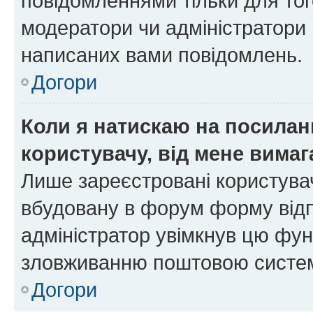
повідомленнями тільки для тог
модератори чи адміністратори 
написаних вами повідомлень.
Догори
Коли я натискаю на посиланн
користувачу, від мене вима
Лише зареєстровані користувач
вбудовану в форум форму відп
адміністратор увімкнув цю фун
зловживанню поштовою систем
Догори