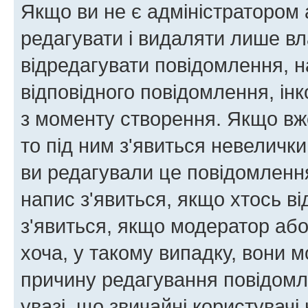
Якщо ви не є адміністратором
редагувати і видаляти лише в
відредагувати повідомлення, 
відповідного повідомлення, ін
з моменту створення. Якщо вже
то під ним з'явиться невелички
ви редагували це повідомлення
напис з'явиться, якщо хтось ві
з'явиться, якщо модератор або
хоча, у такому випадку, вони
причину редагування повідомле
увазі, що звичайні користувач