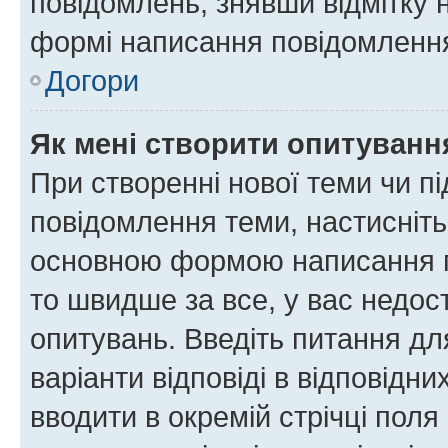
повідомлень, знявши відмітку 
формі написання повідомлення
Догори
Як мені створити опитуванн
При створенні нової теми чи п
повідомлення теми, настисніт
основною формою написання по
то швидше за все, у вас недос
опитувань. Введіть питання для
варіанти відповіді в відповідни
вводити в окремій стрічці поля 