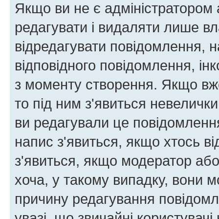
Якщо ви не є адміністратором
редагувати і видаляти лише в
відредагувати повідомлення, 
відповідного повідомлення, ін
з моменту створення. Якщо вже
то під ним з'явиться невелички
ви редагували це повідомлення
напис з'явиться, якщо хтось ві
з'явиться, якщо модератор або
хоча, у такому випадку, вони
причину редагування повідомле
увазі, що звичайні користувач