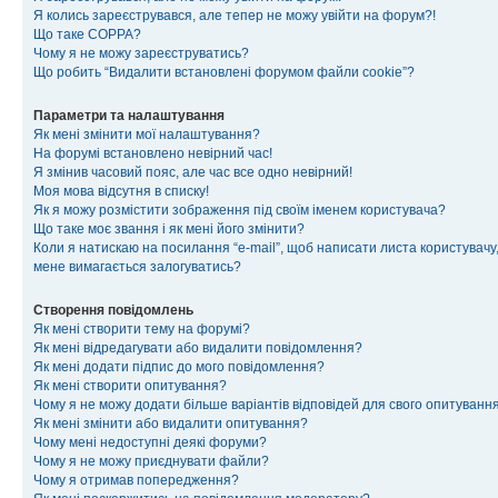
Я колись зареєструвався, але тепер не можу увійти на форум?!
Що таке COPPA?
Чому я не можу зареєструватись?
Що робить “Видалити встановлені форумом файли cookie”?
Параметри та налаштування
Як мені змінити мої налаштування?
На форумі встановлено невірний час!
Я змінив часовий пояс, але час все одно невірний!
Моя мова відсутня в списку!
Як я можу розмістити зображення під своїм іменем користувача?
Що таке моє звання і як мені його змінити?
Коли я натискаю на посилання “e-mail”, щоб написати листа користувачу,
мене вимагається залогуватись?
Створення повідомлень
Як мені створити тему на форумі?
Як мені відредагувати або видалити повідомлення?
Як мені додати підпис до мого повідомлення?
Як мені створити опитування?
Чому я не можу додати більше варіантів відповідей для свого опитуванн
Як мені змінити або видалити опитування?
Чому мені недоступні деякі форуми?
Чому я не можу приєднувати файли?
Чому я отримав попередження?