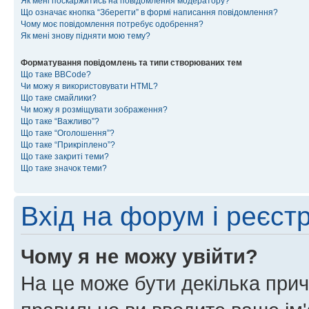
Як мені поскаржитись на повідомлення модератору?
Що означає кнопка “Зберегти” в формі написання повідомлення?
Чому моє повідомлення потребує одобрення?
Як мені знову підняти мою тему?
Форматування повідомлень та типи створюваних тем
Що таке BBCode?
Чи можу я використовувати HTML?
Що таке смайлики?
Чи можу я розміщувати зображення?
Що таке “Важливо”?
Що таке “Оголошення”?
Що таке “Прикріплено”?
Що таке закриті теми?
Що таке значок теми?
Вхід на форум і реєст
Чому я не можу увійти?
На це може бути декілька прич