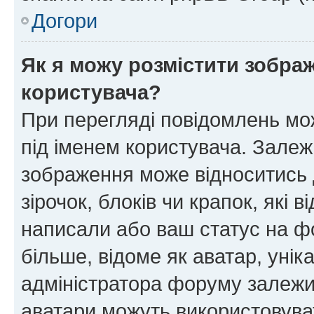
Догори
Як я можу розмістити зображ
користувача?
При перегляді повідомлень мо
під іменем користувача. Зале
зображення може відноситись д
зірочок, блоків чи крапок, які
написали або ваш статус на ф
більше, відоме як аватар, унік
адміністратора форуму залежит
аватари можуть використовува