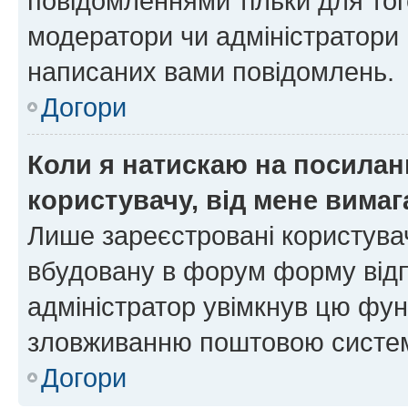
повідомленнями тільки для тог
модератори чи адміністратори 
написаних вами повідомлень.
Догори
Коли я натискаю на посиланн
користувачу, від мене вима
Лише зареєстровані користувач
вбудовану в форум форму відп
адміністратор увімкнув цю фун
зловживанню поштовою систем
Догори