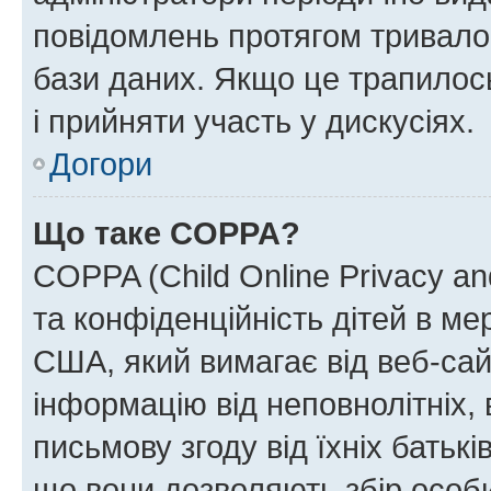
повідомлень протягом тривало
бази даних. Якщо це трапилос
і прийняти участь у дискусіях.
Догори
Що таке COPPA?
COPPA (Child Online Privacy and
та конфіденційність дітей в мер
США, який вимагає від веб-сай
інформацію від неповнолітніх, 
письмову згоду від їхніх батькі
що вони дозволяють збір особис