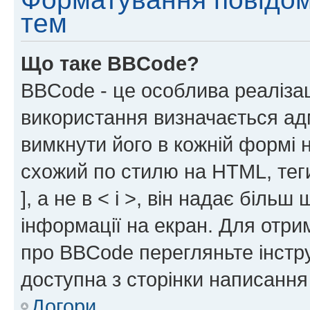
тем
Що таке BBCode?
BBCode - це особлива реаліза
використання визначається ад
вимкнути його в кожній формі
схожий по стилю на HTML, теги
], а не в < і >, він надає біль
інформації на екран. Для отри
про BBCode перегляньте інстру
доступна з сторінки написання
Догори