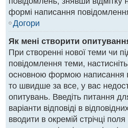
повідомлень, знявши відмітку 
формі написання повідомлення
Догори
Як мені створити опитуванн
При створенні нової теми чи п
повідомлення теми, настисніт
основною формою написання по
то швидше за все, у вас недос
опитувань. Введіть питання для
варіанти відповіді в відповідни
вводити в окремій стрічці поля 