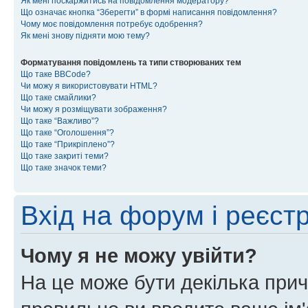
Як мені поскаржитись на повідомлення модератору?
Що означає кнопка “Зберегти” в формі написання повідомлення?
Чому моє повідомлення потребує одобрення?
Як мені знову підняти мою тему?
Форматування повідомлень та типи створюваних тем
Що таке BBCode?
Чи можу я використовувати HTML?
Що таке смайлики?
Чи можу я розміщувати зображення?
Що таке “Важливо”?
Що таке “Оголошення”?
Що таке “Прикріплено”?
Що таке закриті теми?
Що таке значок теми?
Вхід на форум і реєст
Чому я не можу увійти?
На це може бути декілька прич