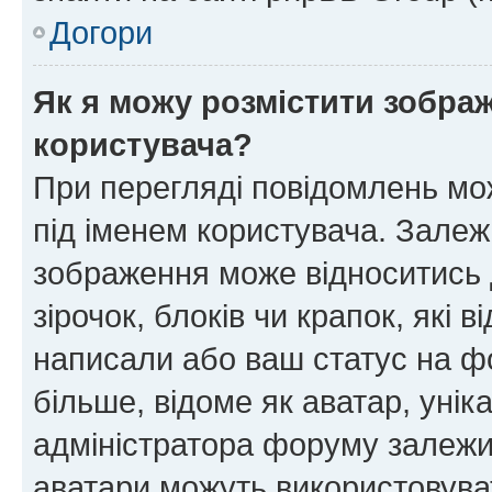
Догори
Як я можу розмістити зображ
користувача?
При перегляді повідомлень мо
під іменем користувача. Зале
зображення може відноситись д
зірочок, блоків чи крапок, які
написали або ваш статус на ф
більше, відоме як аватар, унік
адміністратора форуму залежит
аватари можуть використовува