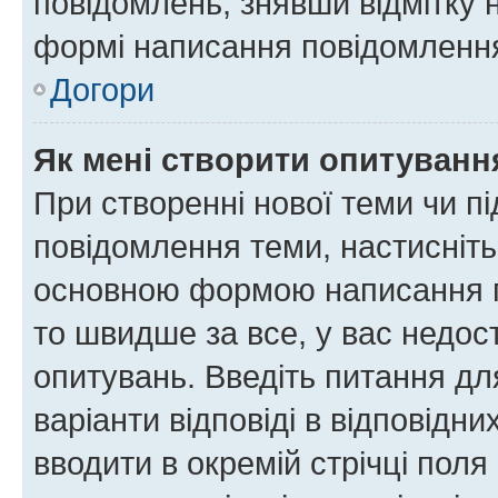
повідомлень, знявши відмітку 
формі написання повідомлення
Догори
Як мені створити опитуванн
При створенні нової теми чи п
повідомлення теми, настисніт
основною формою написання по
то швидше за все, у вас недос
опитувань. Введіть питання для
варіанти відповіді в відповідни
вводити в окремій стрічці поля 