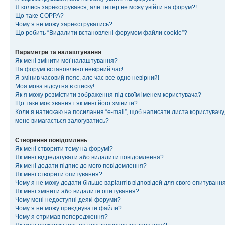
Я колись зареєструвався, але тепер не можу увійти на форум?!
Що таке COPPA?
Чому я не можу зареєструватись?
Що робить “Видалити встановлені форумом файли cookie”?
Параметри та налаштування
Як мені змінити мої налаштування?
На форумі встановлено невірний час!
Я змінив часовий пояс, але час все одно невірний!
Моя мова відсутня в списку!
Як я можу розмістити зображення під своїм іменем користувача?
Що таке моє звання і як мені його змінити?
Коли я натискаю на посилання “e-mail”, щоб написати листа користувачу,
мене вимагається залогуватись?
Створення повідомлень
Як мені створити тему на форумі?
Як мені відредагувати або видалити повідомлення?
Як мені додати підпис до мого повідомлення?
Як мені створити опитування?
Чому я не можу додати більше варіантів відповідей для свого опитуванн
Як мені змінити або видалити опитування?
Чому мені недоступні деякі форуми?
Чому я не можу приєднувати файли?
Чому я отримав попередження?