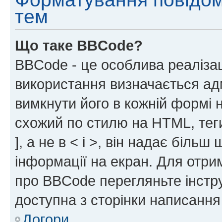
тем
Що таке BBCode?
BBCode - це особлива реаліза
використання визначається ад
вимкнути його в кожній формі
схожий по стилю на HTML, теги
], а не в < і >, він надає біль
інформації на екран. Для отри
про BBCode перегляньте інстру
доступна з сторінки написання
Догори