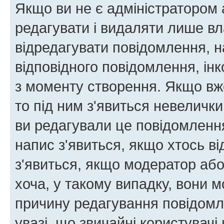
Якщо ви не є адміністратором
редагувати і видаляти лише в
відредагувати повідомлення, 
відповідного повідомлення, ін
з моменту створення. Якщо вже
то під ним з'явиться невелички
ви редагували це повідомлення
напис з'явиться, якщо хтось ві
з'явиться, якщо модератор або
хоча, у такому випадку, вони
причину редагування повідомле
увазі, що звичайні користувач