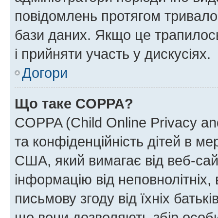
повідомлень протягом тривало
бази даних. Якщо це трапилос
і прийняти участь у дискусіях.
Догори
Що таке COPPA?
COPPA (Child Online Privacy and
та конфіденційність дітей в мер
США, який вимагає від веб-сай
інформацію від неповнолітніх, 
письмову згоду від їхніх батькі
що вони дозволяють збір особис