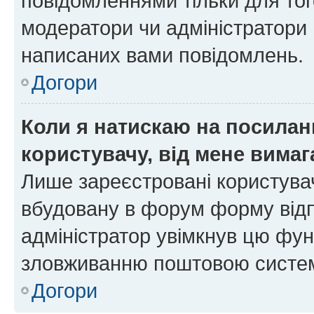
повідомленнями тільки для тог
модератори чи адміністратори 
написаних вами повідомлень.
Догори
Коли я натискаю на посиланн
користувачу, від мене вима
Лише зареєстровані користувач
вбудовану в форум форму відп
адміністратор увімкнув цю фун
зловживанню поштовою систем
Догори