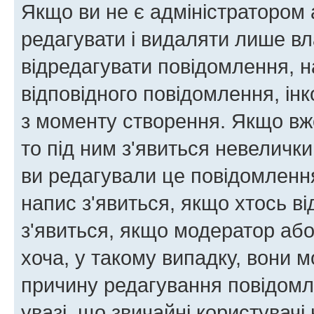
Якщо ви не є адміністратором
редагувати і видаляти лише в
відредагувати повідомлення, 
відповідного повідомлення, ін
з моменту створення. Якщо вже
то під ним з'явиться невелички
ви редагували це повідомлення
напис з'явиться, якщо хтось ві
з'явиться, якщо модератор або
хоча, у такому випадку, вони
причину редагування повідомле
увазі, що звичайні користувач