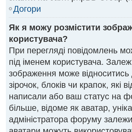
Догори
Як я можу розмістити зображ
користувача?
При перегляді повідомлень мо
під іменем користувача. Зале
зображення може відноситись д
зірочок, блоків чи крапок, які
написали або ваш статус на ф
більше, відоме як аватар, унік
адміністратора форуму залежит
аватари можуть використовува