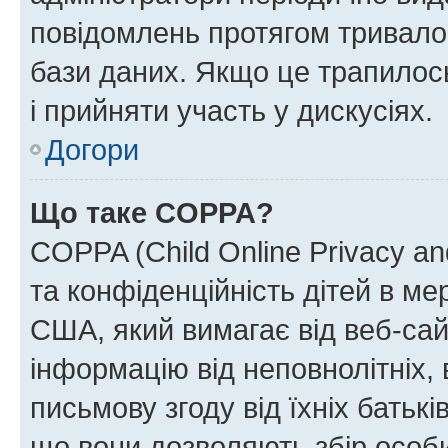
повідомлень протягом тривало
бази даних. Якщо це трапилос
і прийняти участь у дискусіях.
Догори
Що таке COPPA?
COPPA (Child Online Privacy and
та конфіденційність дітей в мер
США, який вимагає від веб-сай
інформацію від неповнолітніх, 
письмову згоду від їхніх батькі
що вони дозволяють збір особис