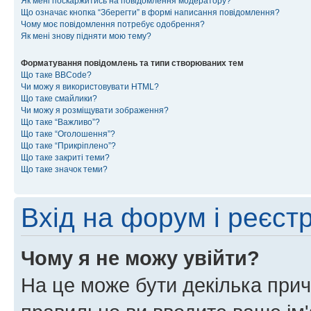
Як мені поскаржитись на повідомлення модератору?
Що означає кнопка “Зберегти” в формі написання повідомлення?
Чому моє повідомлення потребує одобрення?
Як мені знову підняти мою тему?
Форматування повідомлень та типи створюваних тем
Що таке BBCode?
Чи можу я використовувати HTML?
Що таке смайлики?
Чи можу я розміщувати зображення?
Що таке “Важливо”?
Що таке “Оголошення”?
Що таке “Прикріплено”?
Що таке закриті теми?
Що таке значок теми?
Вхід на форум і реєст
Чому я не можу увійти?
На це може бути декілька прич