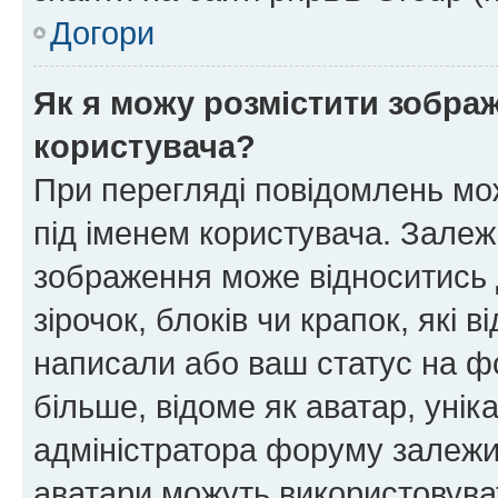
Догори
Як я можу розмістити зображ
користувача?
При перегляді повідомлень мо
під іменем користувача. Зале
зображення може відноситись д
зірочок, блоків чи крапок, які
написали або ваш статус на ф
більше, відоме як аватар, унік
адміністратора форуму залежит
аватари можуть використовува