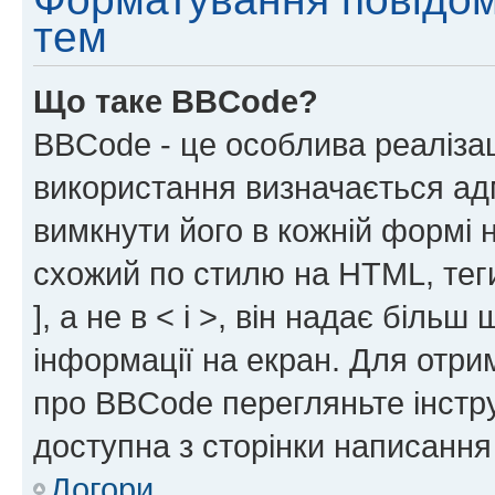
тем
Що таке BBCode?
BBCode - це особлива реаліза
використання визначається ад
вимкнути його в кожній формі
схожий по стилю на HTML, теги
], а не в < і >, він надає біль
інформації на екран. Для отри
про BBCode перегляньте інстру
доступна з сторінки написання
Догори