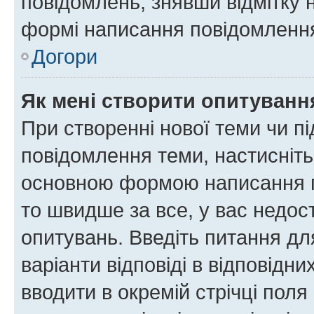
повідомлень, знявши відмітку 
формі написання повідомлення
Догори
Як мені створити опитуванн
При створенні нової теми чи п
повідомлення теми, настисніт
основною формою написання по
то швидше за все, у вас недос
опитувань. Введіть питання для
варіанти відповіді в відповідни
вводити в окремій стрічці поля 