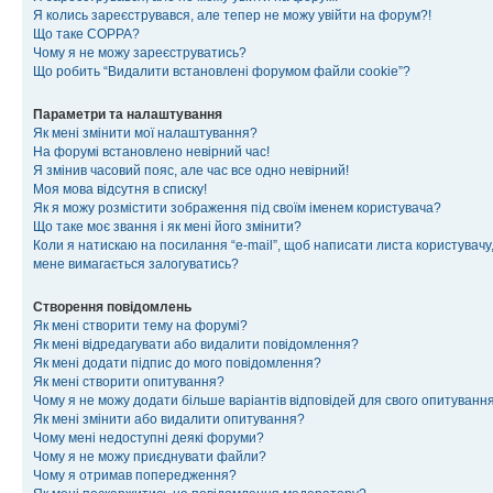
Я колись зареєструвався, але тепер не можу увійти на форум?!
Що таке COPPA?
Чому я не можу зареєструватись?
Що робить “Видалити встановлені форумом файли cookie”?
Параметри та налаштування
Як мені змінити мої налаштування?
На форумі встановлено невірний час!
Я змінив часовий пояс, але час все одно невірний!
Моя мова відсутня в списку!
Як я можу розмістити зображення під своїм іменем користувача?
Що таке моє звання і як мені його змінити?
Коли я натискаю на посилання “e-mail”, щоб написати листа користувачу,
мене вимагається залогуватись?
Створення повідомлень
Як мені створити тему на форумі?
Як мені відредагувати або видалити повідомлення?
Як мені додати підпис до мого повідомлення?
Як мені створити опитування?
Чому я не можу додати більше варіантів відповідей для свого опитуванн
Як мені змінити або видалити опитування?
Чому мені недоступні деякі форуми?
Чому я не можу приєднувати файли?
Чому я отримав попередження?