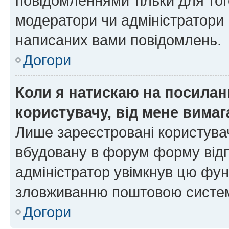
повідомленнями тільки для тог
модератори чи адміністратори 
написаних вами повідомлень.
Догори
Коли я натискаю на посиланн
користувачу, від мене вима
Лише зареєстровані користувач
вбудовану в форум форму відп
адміністратор увімкнув цю фун
зловживанню поштовою систем
Догори