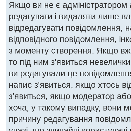
Якщо ви не є адміністратором
редагувати і видаляти лише в
відредагувати повідомлення, 
відповідного повідомлення, ін
з моменту створення. Якщо вже
то під ним з'явиться невелички
ви редагували це повідомлення
напис з'явиться, якщо хтось ві
з'явиться, якщо модератор або
хоча, у такому випадку, вони
причину редагування повідомле
увазі, що звичайні користувач