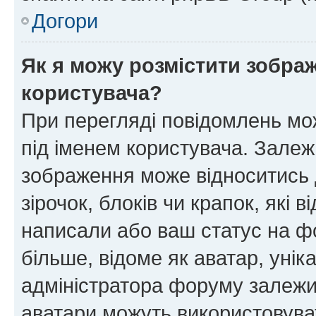
Догори
Як я можу розмістити зображ
користувача?
При перегляді повідомлень мо
під іменем користувача. Зале
зображення може відноситись д
зірочок, блоків чи крапок, які
написали або ваш статус на ф
більше, відоме як аватар, унік
адміністратора форуму залежит
аватари можуть використовува