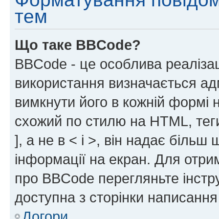
тем
Що таке BBCode?
BBCode - це особлива реаліза
використання визначається ад
вимкнути його в кожній формі
схожий по стилю на HTML, теги
], а не в < і >, він надає біль
інформації на екран. Для отри
про BBCode перегляньте інстру
доступна з сторінки написання
Догори