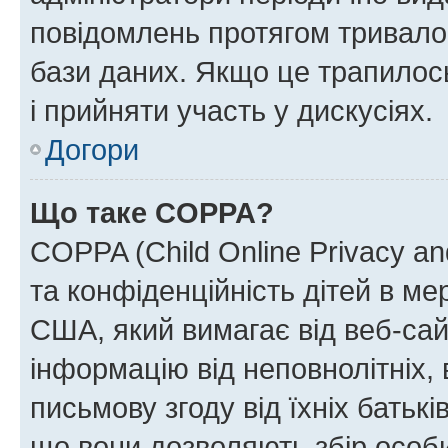
повідомлень протягом тривало
бази даних. Якщо це трапилос
і прийняти участь у дискусіях.
Догори
Що таке COPPA?
COPPA (Child Online Privacy and
та конфіденційність дітей в мер
США, який вимагає від веб-сай
інформацію від неповнолітніх, 
письмову згоду від їхніх батькі
що вони дозволяють збір особис