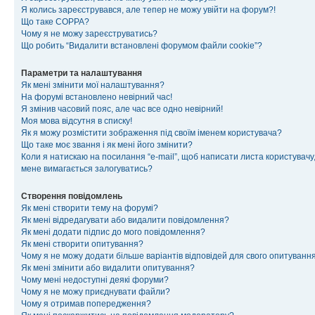
Я колись зареєструвався, але тепер не можу увійти на форум?!
Що таке COPPA?
Чому я не можу зареєструватись?
Що робить “Видалити встановлені форумом файли cookie”?
Параметри та налаштування
Як мені змінити мої налаштування?
На форумі встановлено невірний час!
Я змінив часовий пояс, але час все одно невірний!
Моя мова відсутня в списку!
Як я можу розмістити зображення під своїм іменем користувача?
Що таке моє звання і як мені його змінити?
Коли я натискаю на посилання “e-mail”, щоб написати листа користувачу,
мене вимагається залогуватись?
Створення повідомлень
Як мені створити тему на форумі?
Як мені відредагувати або видалити повідомлення?
Як мені додати підпис до мого повідомлення?
Як мені створити опитування?
Чому я не можу додати більше варіантів відповідей для свого опитуванн
Як мені змінити або видалити опитування?
Чому мені недоступні деякі форуми?
Чому я не можу приєднувати файли?
Чому я отримав попередження?