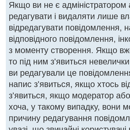
Якщо ви не є адміністратором
редагувати і видаляти лише в
відредагувати повідомлення, 
відповідного повідомлення, ін
з моменту створення. Якщо вже
то під ним з'явиться невелички
ви редагували це повідомлення
напис з'явиться, якщо хтось ві
з'явиться, якщо модератор або
хоча, у такому випадку, вони
причину редагування повідомле
увазі, що звичайні користувач