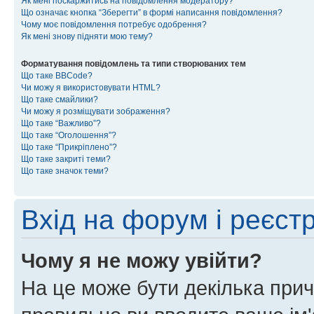
Як мені поскаржитись на повідомлення модератору?
Що означає кнопка “Зберегти” в формі написання повідомлення?
Чому моє повідомлення потребує одобрення?
Як мені знову підняти мою тему?
Форматування повідомлень та типи створюваних тем
Що таке BBCode?
Чи можу я використовувати HTML?
Що таке смайлики?
Чи можу я розміщувати зображення?
Що таке “Важливо”?
Що таке “Оголошення”?
Що таке “Прикріплено”?
Що таке закриті теми?
Що таке значок теми?
Вхід на форум і реєст
Чому я не можу увійти?
На це може бути декілька прич