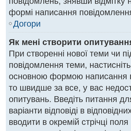
повідомлень, знявши відмітку 
формі написання повідомлення
Догори
Як мені створити опитуванн
При створенні нової теми чи п
повідомлення теми, настисніт
основною формою написання по
то швидше за все, у вас недос
опитувань. Введіть питання для
варіанти відповіді в відповідни
вводити в окремій стрічці поля 