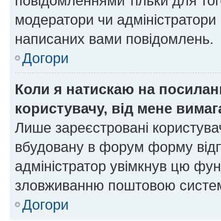
повідомленнями тільки для тог
модератори чи адміністратори 
написаних вами повідомлень.
Догори
Коли я натискаю на посиланн
користувачу, від мене вима
Лише зареєстровані користувач
вбудовану в форум форму відп
адміністратор увімкнув цю фун
зловживанню поштовою систем
Догори