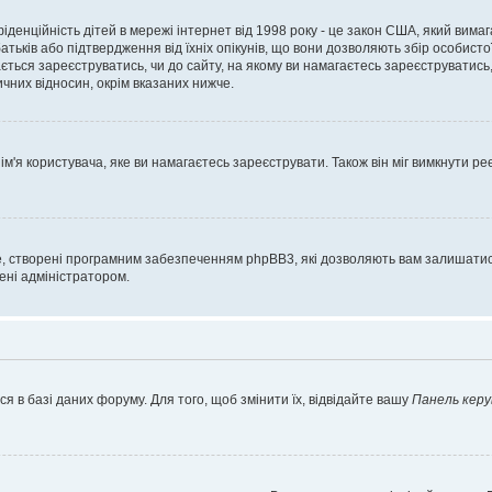
нфіденційність дітей в мережі інтернет від 1998 року - це закон США, який вима
батьків або підтвердження від їхніх опікунів, що вони дозволяють збір особисто
гається зареєструватись, чи до сайту, на якому ви намагаєтесь зареєструватис
чних відносин, окрім вказаних нижче.
'я користувача, яке ви намагаєтесь зареєструвати. Також він міг вимкнути ре
, створені програмним забезпеченням phpBB3, які дозволяють вам залишатись
нені адміністратором.
я в базі даних форуму. Для того, щоб змінити їх, відвідайте вашу
Панель керу