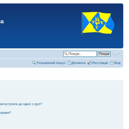
ва
Розширений пошук
Допомога
Реєстрація
Вхід
ені вступити до одної з груп?
ьорами?