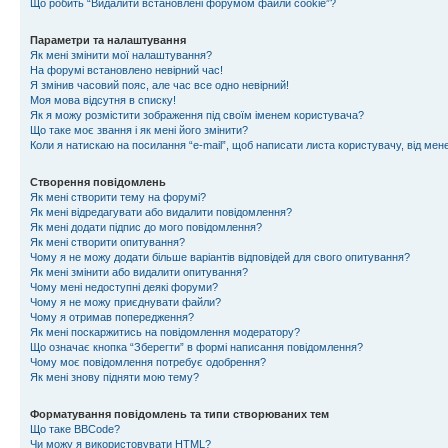
Що робить “Видалити встановлені форумом файли cookie”?
Параметри та налаштування
Як мені змінити мої налаштування?
На форумі встановлено невірний час!
Я змінив часовий пояс, але час все одно невірний!
Моя мова відсутня в списку!
Як я можу розмістити зображення під своїм іменем користувача?
Що таке моє звання і як мені його змінити?
Коли я натискаю на посилання “e-mail”, щоб написати листа користувачу, від ме
Створення повідомлень
Як мені створити тему на форумі?
Як мені відредагувати або видалити повідомлення?
Як мені додати підпис до мого повідомлення?
Як мені створити опитування?
Чому я не можу додати більше варіантів відповідей для свого опитування?
Як мені змінити або видалити опитування?
Чому мені недоступні деякі форуми?
Чому я не можу приєднувати файли?
Чому я отримав попередження?
Як мені поскаржитись на повідомлення модератору?
Що означає кнопка “Зберегти” в формі написання повідомлення?
Чому моє повідомлення потребує одобрення?
Як мені знову підняти мою тему?
Форматування повідомлень та типи створюваних тем
Що таке BBCode?
Чи можу я використовувати HTML?