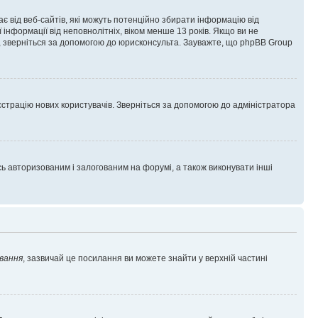
гає від веб-сайтів, які можуть потенційно збирати інформацію від
ї інформації від неповнолітніх, віком менше 13 років. Якщо ви не
ь, зверніться за допомогою до юрисконсульта. Зауважте, що phpBB Group
єстрацію нових користувачів. Зверніться за допомогою до адміністратора
 авторизованим і залогованим на форумі, а також виконувати інші
вання
, зазвичай це посилання ви можете знайти у верхній частині