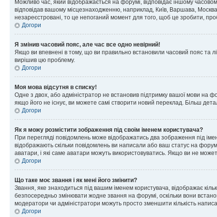
Можливо час, який відображається на форумі, відповідає іншому часовому
відповідав вашому місцезнаходженню, наприклад, Київ, Варшава, Москва
незареєстровані, то це непоганий момент для того, щоб це зробити, про
Догори
Я змінив часовий пояс, але час все одно невірний!
Якщо ви впевнені в тому, що ви правильно встановили часовий пояс та лі
вирішив цю проблему.
Догори
Моя мова відсутня в списку!
Одне з двох, або адміністратор не встановив підтримку вашої мови на ф
якщо його не існує, ви можете самі створити новий переклад. Більш дет
Догори
Як я можу розмістити зображення під своїм іменем користувача?
При перегляді повідомлень може відображатись два зображення під імене
відображають скільки повідомлень ви написали або ваш статус на форумі
аватари, і які саме аватари можуть використовуватись. Якщо ви не може
Догори
Що таке моє звання і як мені його змінити?
Звання, яке знаходиться під вашим іменем користувача, відображає кільк
безпосередньо змінювати жодне звання на форумі, оскільки вони встано
модератори чи адміністратори можуть просто зменшити кількість напис
Догори