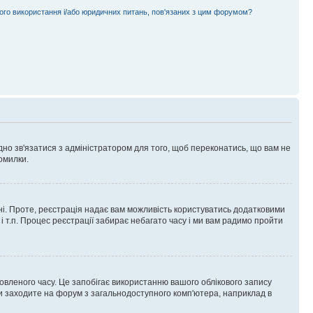
ного використання і/або юридичних питань, пов'язаних з цим форумом?
ідно зв'язатися з адміністратором для того, щоб переконатись, що вам не
омилки.
 ні. Проте, реєстрація надає вам можливість користуватись додатковими
 і т.п. Процес реєстрації забирає небагато часу і ми вам радимо пройти
овленого часу. Це запобігає використанню вашого облікового запису
ви заходите на форум з загальнодоступного комп'ютера, наприклад в