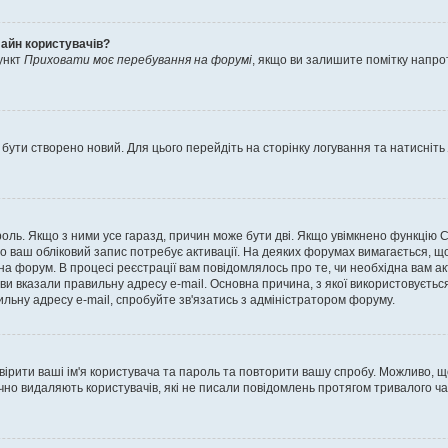
лайн користувачів?
ункт
Приховати моє перебування на форумі
, якщо ви залишите помітку напр
 бути створено новий. Для цього перейдіть на сторінку логування та натисніть
ароль. Якщо з ними усе гаразд, причин може бути дві. Якщо увімкнено функцію
во ваш обліковий запис потребує активації. На деяких форумах вимагається, що
 на форум. В процесі реєстрації вам повідомлялось про те, чи необхідна вам 
ви вказали правильну адресу e-mail. Основна причина, з якої використовуєть
льну адресу e-mail, спробуйте зв'язатись з адміністратором форуму.
евірити ваші ім'я користувача та пароль та повторити вашу спробу. Можливо, 
ично видаляють користувачів, які не писали повідомлень протягом тривалого ч