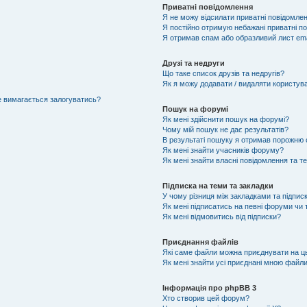
Приватні повідомлення
Я не можу відсилати приватні повідомлен
Я постійно отримую небажані приватні п
Я отримав спам або образливий лист ema
Друзі та недруги
Що таке список друзів та недругів?
Як я можу додавати / видаляти користувач
не вимагається залогуватись?
Пошук на форумі
Як мені здійснити пошук на форумі?
Чому мій пошук не дає результатів?
В результаті пошуку я отримав порожню с
Як мені знайти учасників форуму?
Як мені знайти власні повідомлення та т
Підписка на теми та закладки
У чому різниця між закладками та підпис
Як мені підписатись на певні форуми чи
Як мені відмовитись від підписки?
Приєднання файлів
Які саме файли можна приєднувати на 
Як мені знайти усі приєднані мною файл
Інформація про phpBB 3
Хто створив цей форум?