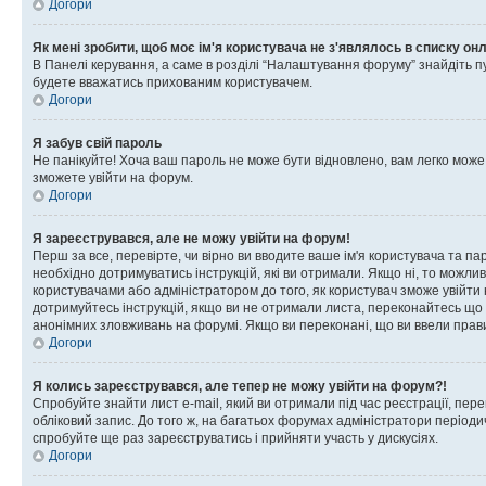
Догори
Як мені зробити, щоб моє ім'я користувача не з'являлось в списку он
В Панелі керування, а саме в розділі “Налаштування форуму” знайдіть п
будете вважатись прихованим користувачем.
Догори
Я забув свій пароль
Не панікуйте! Хоча ваш пароль не може бути відновлено, вам легко може
зможете увійти на форум.
Догори
Я зареєструвався, але не можу увійти на форум!
Перш за все, перевірте, чи вірно ви вводите ваше ім'я користувача та п
необхідно дотримуватись інструкцій, які ви отримали. Якщо ні, то можли
користувачами або адміністратором до того, як користувач зможе увійти
дотримуйтесь інструкцій, якщо ви не отримали листа, переконайтесь що 
анонімних зловживань на форумі. Якщо ви переконані, що ви ввели прави
Догори
Я колись зареєструвався, але тепер не можу увійти на форум?!
Спробуйте знайти лист e-mail, який ви отримали під час реєстрації, пер
обліковий запис. До того ж, на багатьох форумах адміністратори період
спробуйте ще раз зареєструватись і прийняти участь у дискусіях.
Догори