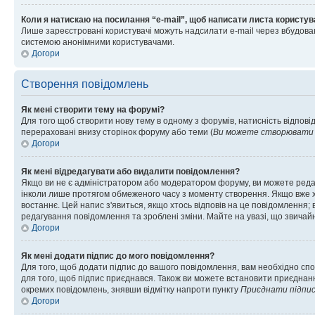
Коли я натискаю на посилання “e-mail”, щоб написати листа користув
Лише зареєстровані користувачі можуть надсилати e-mail через вбудова
системою анонімними користувачами.
Догори
Створення повідомлень
Як мені створити тему на форумі?
Для того щоб створити нову тему в одному з форумів, натисність відповід
перераховані внизу сторінок форуму або теми (
Ви можете створювати н
Догори
Як мені відредагувати або видалити повідомлення?
Якщо ви не є адміністратором або модератором форуму, ви можете реда
інколи лише протягом обмеженого часу з моменту створення. Якщо вже хто
востаннє. Цей напис з'явиться, якщо хтось відповів на це повідомлення;
редагування повідомлення та зроблені зміни. Майте на увазі, що звичайн
Догори
Як мені додати підпис до мого повідомлення?
Для того, щоб додати підпис до вашого повідомлення, вам необхідно спо
для того, щоб підпис приєднався. Також ви можете встановити приєднанн
окремих повідомлень, знявши відмітку напроти пункту
Приєднати підпи
Догори