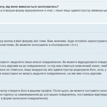
ачу, від мене вимагається залогуватись?
ну в форум форму відправлення e-mail, і лише якщо адміністратор увімкнув 
ну кнопку в вікні форуму або теми. Вам, можливо, буде потрібно зареєструвати
ові теми, Ви можете голосувати в опитуваннях і т.п.
).
гувати і видаляти лише власні повідомлення. Ви можете відредагувати повід
сь відповів на це повідомлення, то під ним з'явиться невеличкий напис, який 
 воно не з'явиться, якщо модератор або адміністратор редагували його, хоча,
і користувачі не можуть видалити повідомлення, на яке вже хтось відповів.
чатку створити його в вашому профілі. Після цього, ви можете поставити гало
я підпису за замовчуванням до усіх ваших повідомлень, поставивши відповідн
с
в формі написання повідомлення).