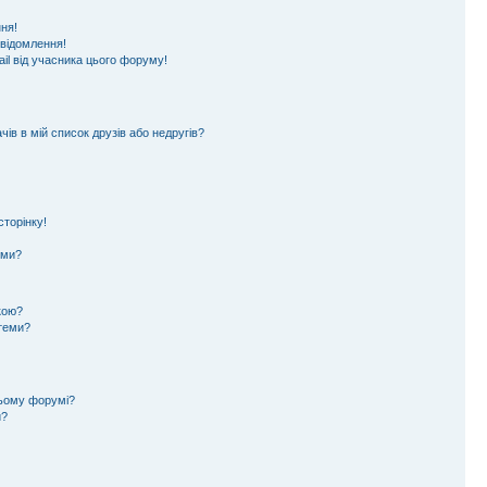
ня!
овідомлення!
il від учасника цього форуму!
ів в мій список друзів або недругів?
торінку!
еми?
кою?
 теми?
цьому форумі?
и?