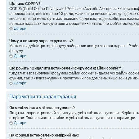
Що таке COPPA?
COPPA (Child Online Privacy and Protection Act) або Акт про захист та ко
неповнолітніх, віком менше 13 років, мати на це письмову згоду від їхніх 
впевнені, чи це може бути застосоване щодо вас, як до особи, яка нама
не може надавати консультацій з юридичних питань і не є об'єктом юриди
Догори
Чому я не можу зареєструватись?
Можливо адміністратор форуму заборонив доступ з вашої адреси IP або ім
форуму.
Догори
Що робить “Видалити встановлені форумом файли cookie”?
“Видалити встановлені форумом файли cookie” видаляє усі файли cookie
функції, такі як відстежування прочитаних повідомлень, якщо вони увімк
Догори
Параметри та налаштування
Як мені змінити мої налаштування?
Якщо ви - зареєстрований користувач, усі ваші налаштування зберігаютьс
сторінки. Там ви зможете змінити усі ваші налаштування та параметри.
Догори
На форумі встановлено невірний час!