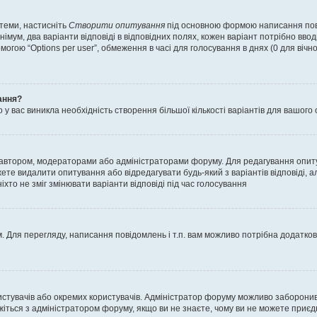
 теми, настисніть
Створити опитування
під основною формою написання повід
мум, два варіанти відповіді в відповідних полях, кожен варіант потрібно вводит
могою “Options per user”, обмеження в часі для голосування в днях (0 для вічног
ання?
 вас виникла необхідність створення більшої кількості варіантів для вашого 
м автором, модераторами або адміністраторами форуму. Для редагування опит
жете видалити опитування або відредагувати будь-який з варіантів відповіді,
хто не зміг змінювати варіанти відповіді під час голосування
 Для перегляду, написання повідомлень і т.п. вам можливо потрібна додатко
истувачів або окремих користувачів. Адміністратор форуму можливо заборонив
жіться з адміністратором форуму, якщо ви не знаєте, чому ви не можете приє