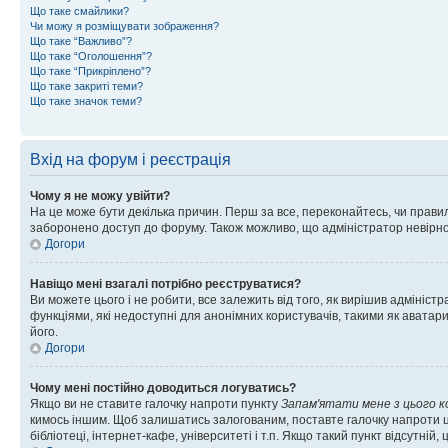
Що таке смайлики?
Чи можу я розміщувати зображення?
Що таке “Важливо”?
Що таке “Оголошення”?
Що таке “Прикріплено”?
Що таке закриті теми?
Що таке значок теми?
Вхід на форум і реєстрація
Чому я не можу увійти?
На це може бути декілька причин. Перш за все, переконайтесь, чи правил
заборонено доступ до форуму. Також можливо, що адміністратор невірно
Догори
Навіщо мені взагалі потрібно реєструватися?
Ви можете цього і не робити, все залежить від того, як вирішив адмініс
функціями, які недоступні для анонімних користувачів, такими як аватари
його.
Догори
Чому мені постійно доводиться логуватись?
Якщо ви не ставите галочку напроти пункту
Запам'ятати мене з цього 
кимось іншим. Щоб залишатись залогованим, поставте галочку напроти ц
бібліотеці, інтернет-кафе, університеті і т.п. Якщо такий пункт відсутній