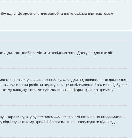
цю функцію. Це зроблено для запобігання зловживанню поштовою
сь для того, щоб розмістити повідомлення. Доступні для вас дії
омлення, натиснувши кнопку
редагувати
для відповідного повідомлення,
показує скільки разів ви редагували це повідомлення і коли це відбулось
 у такому випадку, вони можуть залишити інформацію про причину
чку напроти пункту
Приєднати підпис
в формі написання повідомлення
у відмітку в вашому профілі (ви зможете не приєднувати підпис до