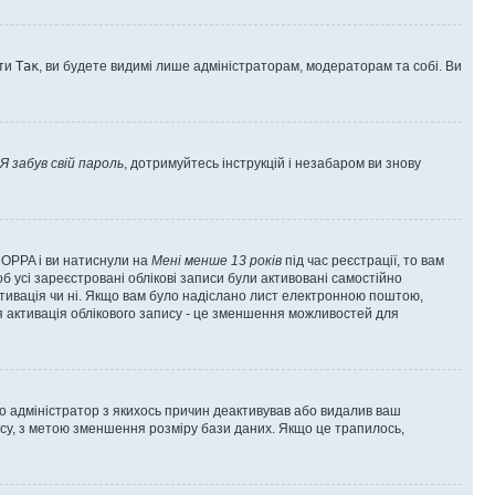
оти
Так
, ви будете видимі лише адміністраторам, модераторам та собі. Ви
Я забув свій пароль
, дотримуйтесь інструкцій і незабаром ви знову
 COPPA і ви натиснули на
Мені менше 13 років
під час реєстрації, то вам
б усі зареєстровані облікові записи були активовані самостійно
активація чи ні. Якщо вам було надіслано лист електронною поштою,
ся активація облікового запису - це зменшення можливостей для
що адміністратор з якихось причин деактивував або видалив ваш
асу, з метою зменшення розміру бази даних. Якщо це трапилось,