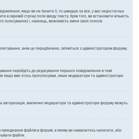
омлення; якщо ви не бачите її, то швидше за все, у вас недостатньо
и в окремій стрічці поля вводу тексту. Крім того, ви встановити кількість
о голосування) і, накінець, можливість зміни своїх голосів
опитування, аніж це передбачено, зв'яжіться з адміністратором форуму.
ування перейдіть до редагування першого повідомлення в темі
 але якщо вже хтось проголосував, лише модератори та адміністратори
ва авторизація, виключно модератори та адміністратори форуму можуть
 приєднання файлів в форумі, в якому ви намагаєтесь написати, або
днувати файли.