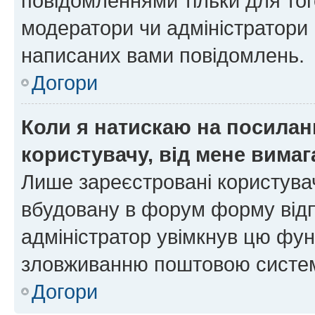
повідомленнями тільки для тог
модератори чи адміністратори 
написаних вами повідомлень.
Догори
Коли я натискаю на посиланн
користувачу, від мене вима
Лише зареєстровані користувач
вбудовану в форум форму відп
адміністратор увімкнув цю фун
зловживанню поштовою систем
Догори