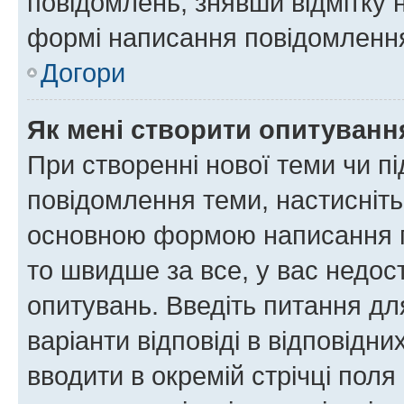
повідомлень, знявши відмітку 
формі написання повідомлення
Догори
Як мені створити опитуванн
При створенні нової теми чи п
повідомлення теми, настисніт
основною формою написання по
то швидше за все, у вас недос
опитувань. Введіть питання для
варіанти відповіді в відповідни
вводити в окремій стрічці поля 