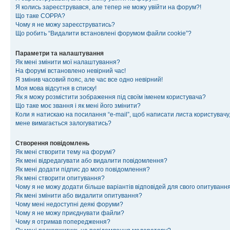
Я колись зареєструвався, але тепер не можу увійти на форум?!
Що таке COPPA?
Чому я не можу зареєструватись?
Що робить “Видалити встановлені форумом файли cookie”?
Параметри та налаштування
Як мені змінити мої налаштування?
На форумі встановлено невірний час!
Я змінив часовий пояс, але час все одно невірний!
Моя мова відсутня в списку!
Як я можу розмістити зображення під своїм іменем користувача?
Що таке моє звання і як мені його змінити?
Коли я натискаю на посилання “e-mail”, щоб написати листа користувачу,
мене вимагається залогуватись?
Створення повідомлень
Як мені створити тему на форумі?
Як мені відредагувати або видалити повідомлення?
Як мені додати підпис до мого повідомлення?
Як мені створити опитування?
Чому я не можу додати більше варіантів відповідей для свого опитуванн
Як мені змінити або видалити опитування?
Чому мені недоступні деякі форуми?
Чому я не можу приєднувати файли?
Чому я отримав попередження?