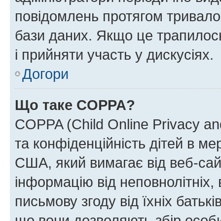
повідомлень протягом тривало
бази даних. Якщо це трапилос
і прийняти участь у дискусіях.
Догори
Що таке COPPA?
COPPA (Child Online Privacy and
та конфіденційність дітей в мер
США, який вимагає від веб-сай
інформацію від неповнолітніх, 
письмову згоду від їхніх батькі
що вони дозволяють збір особис