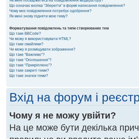
Як мені поскаржитись на повідомлення модератору?
Що означає кнопка “Зберегти” в формі написання повідомлення?
Чому моє повідомлення потребує одобрення?
Як мені знову підняти мою тему?
Форматування повідомлень та типи створюваних тем
Що таке BBCode?
Чи можу я використовувати HTML?
Що таке смайлики?
Чи можу я розміщувати зображення?
Що таке “Важливо”?
Що таке “Оголошення”?
Що таке “Прикріплено”?
Що таке закриті теми?
Що таке значок теми?
Вхід на форум і реєст
Чому я не можу увійти?
На це може бути декілька прич