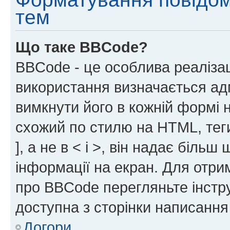
тем
Що таке BBCode?
BBCode - це особлива реаліза
використання визначається ад
вимкнути його в кожній формі
схожий по стилю на HTML, теги
], а не в < і >, він надає біль
інформації на екран. Для отри
про BBCode перегляньте інстру
доступна з сторінки написання
Догори