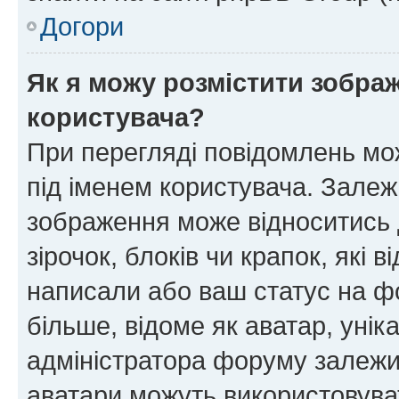
Догори
Як я можу розмістити зображ
користувача?
При перегляді повідомлень мо
під іменем користувача. Зале
зображення може відноситись д
зірочок, блоків чи крапок, які
написали або ваш статус на ф
більше, відоме як аватар, унік
адміністратора форуму залежит
аватари можуть використовува