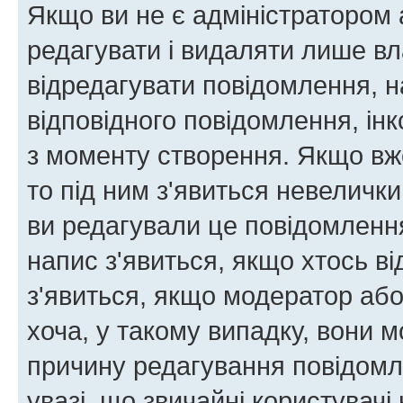
Якщо ви не є адміністратором
редагувати і видаляти лише в
відредагувати повідомлення, 
відповідного повідомлення, ін
з моменту створення. Якщо вже
то під ним з'явиться невелички
ви редагували це повідомлення
напис з'явиться, якщо хтось ві
з'явиться, якщо модератор або
хоча, у такому випадку, вони
причину редагування повідомле
увазі, що звичайні користувач