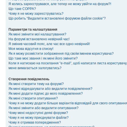
Я колись зареєструвався, але тепер не можу увійти на форум?!
Що таке COPPA?
Чому я не можу зареєструватись?
Що робить “Видалити встановлені форумом файли cookie”?
Параметри та налаштування
Як мені змінити мої налаштування?
На форумі встановлено невірний час!
Я змінив часовий пояс, але час все одно невірний!
Моя мова відсутня в списку!
Як я можу розмістити зображення під своїм іменем користувача?
Що таке моє звання і як мені його змінити?
Коли я натискаю на посилання “e-mail”, щоб написати листа користувачу,
мене вимагається залогуватись?
Створення повідомлень
Як мені створити тему на форумі?
Як мені відредагувати або видалити повідомлення?
Як мені додати підпис до мого повідомлення?
Як мені створити опитування?
Чому я не можу додати більше варіантів відповідей для свого опитуванн
Як мені змінити або видалити опитування?
Чому мені недоступні деякі форуми?
Чому я не можу приєднувати файли?
Чому я отримав попередження?