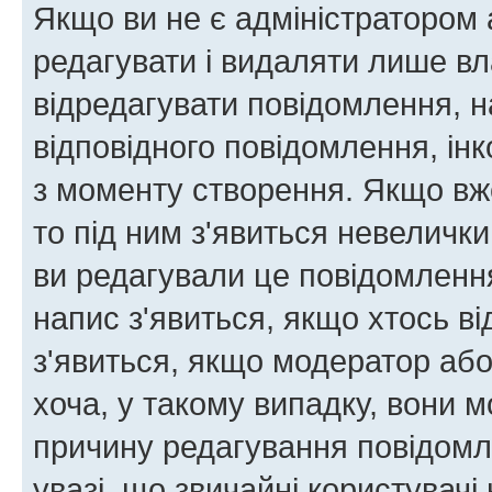
Якщо ви не є адміністратором
редагувати і видаляти лише в
відредагувати повідомлення, 
відповідного повідомлення, ін
з моменту створення. Якщо вже
то під ним з'явиться невелички
ви редагували це повідомлення
напис з'явиться, якщо хтось ві
з'явиться, якщо модератор або
хоча, у такому випадку, вони
причину редагування повідомле
увазі, що звичайні користувач