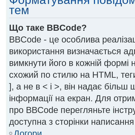
тем
Що таке BBCode?
BBCode - це особлива реаліза
використання визначається ад
вимкнути його в кожній формі
схожий по стилю на HTML, теги
], а не в < і >, він надає біль
інформації на екран. Для отри
про BBCode перегляньте інстру
доступна з сторінки написання
Догори