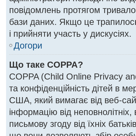
повідомлень протягом тривало
бази даних. Якщо це трапилос
і прийняти участь у дискусіях.
Догори
Що таке COPPA?
COPPA (Child Online Privacy and
та конфіденційність дітей в мер
США, який вимагає від веб-сай
інформацію від неповнолітніх, 
письмову згоду від їхніх батькі
що вони дозволяють збір особис