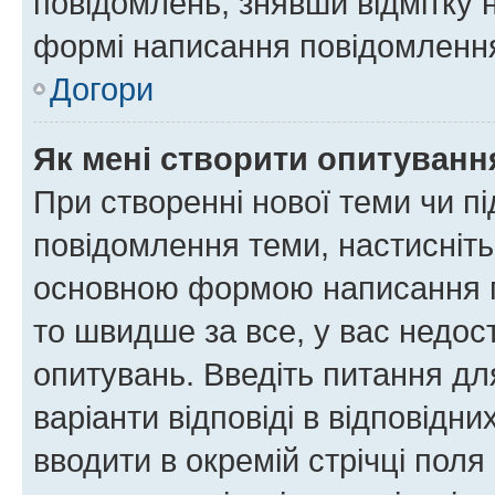
повідомлень, знявши відмітку 
формі написання повідомлення
Догори
Як мені створити опитуванн
При створенні нової теми чи п
повідомлення теми, настисніт
основною формою написання по
то швидше за все, у вас недос
опитувань. Введіть питання для
варіанти відповіді в відповідни
вводити в окремій стрічці поля 