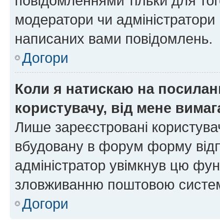
повідомленнями тільки для тог
модератори чи адміністратори 
написаних вами повідомлень.
Догори
Коли я натискаю на посиланн
користувачу, від мене вима
Лише зареєстровані користувач
вбудовану в форум форму відп
адміністратор увімкнув цю фун
зловживанню поштовою систем
Догори