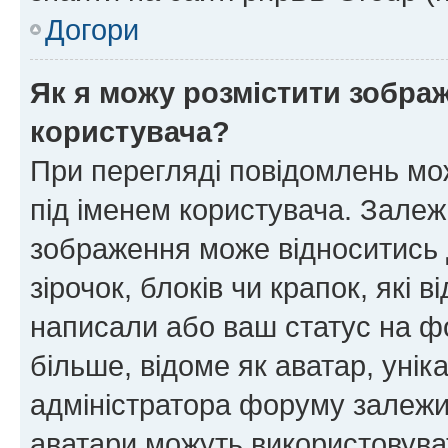
Догори
Як я можу розмістити зображ
користувача?
При перегляді повідомлень мо
під іменем користувача. Зале
зображення може відноситись д
зірочок, блоків чи крапок, які
написали або ваш статус на ф
більше, відоме як аватар, унік
адміністратора форуму залежит
аватари можуть використовува