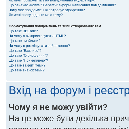
Як мені поскаржитись на повідомлення модератору?
Що означає кнопка “Зберегти” в формі написання повідомлення?
Чому моє повідомлення потребує одобрення?
Як мені знову підняти мою тему?
Форматування повідомлень та типи створюваних тем
Що таке BBCode?
Чи можу я використовувати HTML?
Що таке смайлики?
Чи можу я розміщувати зображення?
Що таке “Важливо”?
Що таке “Оголошення”?
Що таке “Прикріплено”?
Що таке закриті теми?
Що таке значок теми?
Вхід на форум і реєст
Чому я не можу увійти?
На це може бути декілька прич