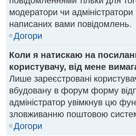
повідомленнями тільки для тог
модератори чи адміністратори 
написаних вами повідомлень.
Догори
Коли я натискаю на посиланн
користувачу, від мене вима
Лише зареєстровані користувач
вбудовану в форум форму відп
адміністратор увімкнув цю фун
зловживанню поштовою систем
Догори