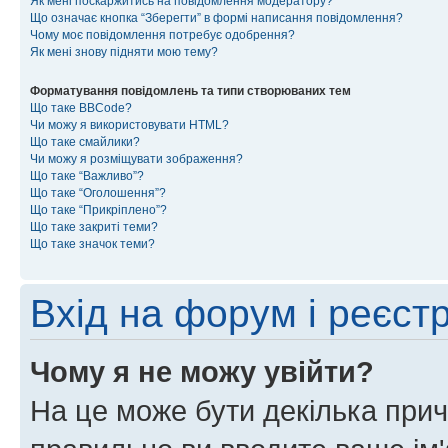
Як мені поскаржитись на повідомлення модератору?
Що означає кнопка “Зберегти” в формі написання повідомлення?
Чому моє повідомлення потребує одобрення?
Як мені знову підняти мою тему?
Форматування повідомлень та типи створюваних тем
Що таке BBCode?
Чи можу я використовувати HTML?
Що таке смайлики?
Чи можу я розміщувати зображення?
Що таке “Важливо”?
Що таке “Оголошення”?
Що таке “Прикріплено”?
Що таке закриті теми?
Що таке значок теми?
Вхід на форум і реєст
Чому я не можу увійти?
На це може бути декілька прич