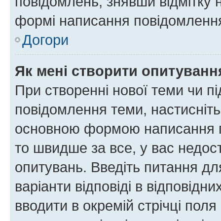
повідомлень, знявши відмітку 
формі написання повідомлення
Догори
Як мені створити опитуванн
При створенні нової теми чи п
повідомлення теми, настисніт
основною формою написання по
то швидше за все, у вас недос
опитувань. Введіть питання для
варіанти відповіді в відповідни
вводити в окремій стрічці поля 