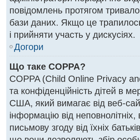
повідомлень протягом тривало
бази даних. Якщо це трапилос
і прийняти участь у дискусіях.
Догори
Що таке COPPA?
COPPA (Child Online Privacy and
та конфіденційність дітей в мер
США, який вимагає від веб-сай
інформацію від неповнолітніх, 
письмову згоду від їхніх батькі
що вони дозволяють збір особис