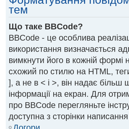
тем
Що таке BBCode?
BBCode - це особлива реаліза
використання визначається ад
вимкнути його в кожній формі
схожий по стилю на HTML, теги
], а не в < і >, він надає біль
інформації на екран. Для отри
про BBCode перегляньте інстру
доступна з сторінки написання
Догори