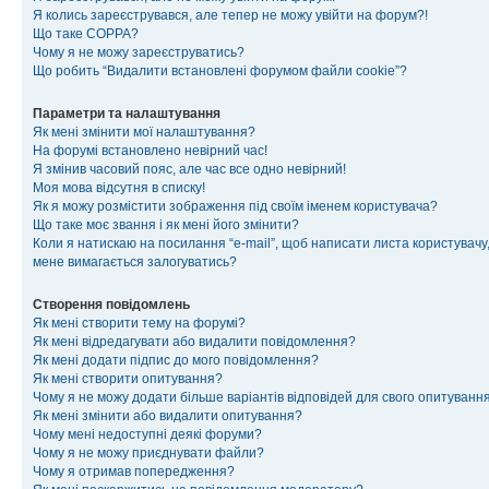
Я колись зареєструвався, але тепер не можу увійти на форум?!
Що таке COPPA?
Чому я не можу зареєструватись?
Що робить “Видалити встановлені форумом файли cookie”?
Параметри та налаштування
Як мені змінити мої налаштування?
На форумі встановлено невірний час!
Я змінив часовий пояс, але час все одно невірний!
Моя мова відсутня в списку!
Як я можу розмістити зображення під своїм іменем користувача?
Що таке моє звання і як мені його змінити?
Коли я натискаю на посилання “e-mail”, щоб написати листа користувачу,
мене вимагається залогуватись?
Створення повідомлень
Як мені створити тему на форумі?
Як мені відредагувати або видалити повідомлення?
Як мені додати підпис до мого повідомлення?
Як мені створити опитування?
Чому я не можу додати більше варіантів відповідей для свого опитуванн
Як мені змінити або видалити опитування?
Чому мені недоступні деякі форуми?
Чому я не можу приєднувати файли?
Чому я отримав попередження?