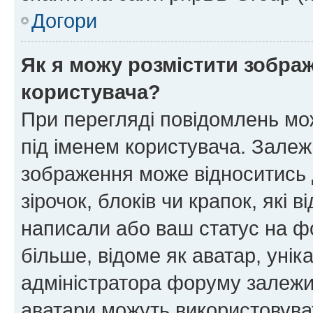
Догори
Як я можу розмістити зображ
користувача?
При перегляді повідомлень мо
під іменем користувача. Зале
зображення може відноситись д
зірочок, блоків чи крапок, які
написали або ваш статус на ф
більше, відоме як аватар, унік
адміністратора форуму залежит
аватари можуть використовува