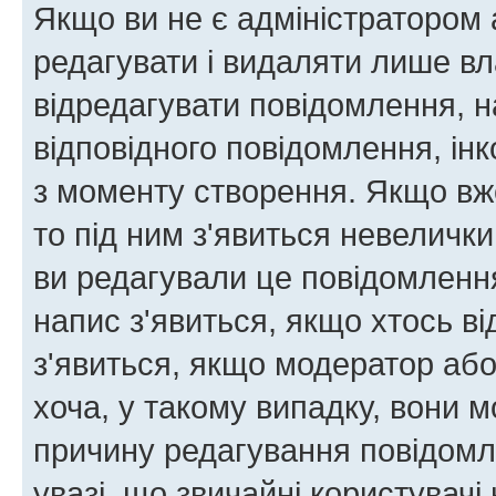
Якщо ви не є адміністратором
редагувати і видаляти лише в
відредагувати повідомлення, 
відповідного повідомлення, ін
з моменту створення. Якщо вже
то під ним з'явиться невелички
ви редагували це повідомлення
напис з'явиться, якщо хтось ві
з'явиться, якщо модератор або
хоча, у такому випадку, вони
причину редагування повідомле
увазі, що звичайні користувач