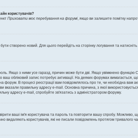
лайн користувачів?
ункт
Приховати моє перебування на форумі
, якщо ви залишите помітку напр
 бути створено новий. Для цього перейдіть на сторінку логування та натисніть
ароль. Якщо з ними усе гаразд, причин може бути дві. Якщо увімкнено функцію
во ваш обліковий запис потребує активації. На деяких форумах вимагається, що
 на форум. В процесі реєстрації вам повідомлялось про те, чи необхідна вам 
ви вказали правильну адресу e-mail. Основна причина, з якої використовуєть
льну адресу e-mail, спробуйте зв'язатись з адміністратором форуму.
евірити ваші ім'я користувача та пароль та повторити вашу спробу. Можливо, 
ично видаляють користувачів, які не писали повідомлень протягом тривалого ч