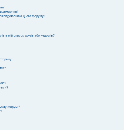
ня!
овідомлення!
il від учасника цього форуму!
ів в мій список друзів або недругів?
торінку!
еми?
кою?
 теми?
цьому форумі?
и?