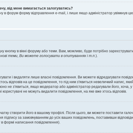
ачу, від мене вимагається залогуватись?
ну в форум форму відправлення e-mail, і лише якщо адміністратор увімкнув 
ну кнопку в вікні форуму або теми. Вам, можливо, буде потрібно зареєструвати
ові теми, Ви можете голосувати в опитуваннях і т.п.
).
гувати і видаляти лише власні повідомлення. Ви можете відредагувати повід
сь відповів на це повідомлення, то під ним з'явиться невеличкий напис, який 
 воно не з'явиться, якщо модератор або адміністратор редагували його, хоча,
і користувачі не можуть видалити повідомлення, на яке вже хтось відповів.
чатку створити його в вашому профілі. Після цього, ви можете поставити гало
я підпису за замовчуванням до усіх ваших повідомлень, поставивши відповідн
с
в формі написання повідомлення).