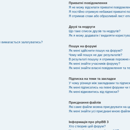
Приватні повідомлення
Я не можу відсилати приватні повідомлен
Я постійно отримую небажані приватні п
Я отримав спам або образливий лист ema
Друзі та недруги
Що таке список друзів та недругів?
Як я можу додавати / видаляти користувач
не вимагається залогуватись?
Пошук на форумі
Як мені здійснити пошук на форумі?
Чому мій пошук не дає результатів?
В результаті пошуку я отримав порожню с
Як мені знайти учасників форуму?
Як мені знайти власні повідомлення та т
Підписка на теми та закладки
У чому різниця між закладками та підпис
Як мені підписатись на певні форуми чи
Як мені відмовитись від підписки?
Приєднання файлів
Які саме файли можна приєднувати на 
Як мені знайти усі приєднані мною файл
Інформація про phpBB 3
Хто створив цей форум?