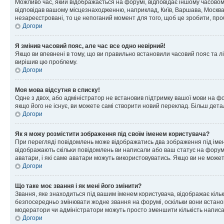
Можливо час, який відображається на форумі, відповідає іншому часовому
відповідав вашому місцезнаходженню, наприклад, Київ, Варшава, Москва
незареєстровані, то це непоганий момент для того, щоб це зробити, про
Догори
Я змінив часовий пояс, але час все одно невірний!
Якщо ви впевнені в тому, що ви правильно встановили часовий пояс та лі
вирішив цю проблему.
Догори
Моя мова відсутня в списку!
Одне з двох, або адміністратор не встановив підтримку вашої мови на ф
якщо його не існує, ви можете самі створити новий переклад. Більш дет
Догори
Як я можу розмістити зображення під своїм іменем користувача?
При перегляді повідомлень може відображатись два зображення під імене
відображають скільки повідомлень ви написали або ваш статус на форумі
аватари, і які саме аватари можуть використовуватись. Якщо ви не може
Догори
Що таке моє звання і як мені його змінити?
Звання, яке знаходиться під вашим іменем користувача, відображає кільк
безпосередньо змінювати жодне звання на форумі, оскільки вони встано
модератори чи адміністратори можуть просто зменшити кількість напис
Догори