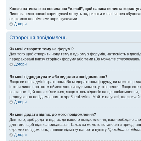
Коли я натискаю на посилання “e-mail”, щоб написати листа користув
Лише зареєстровані користувачі можуть надсилати e-mail через вбудова
системою анонімними користувачами.
Догори
Створення повідомлень
Як мені створити тему на форумі?
Для того щоб створити нову тему в одному з форумів, натисність відповід
перераховані внизу сторінок форуму або теми (
Ви можете створювати н
Догори
Як мені відредагувати або видалити повідомлення?
Якщо ви не є адміністратором або модератором форуму, ви можете реда
інколи лише протягом обмеженого часу з моменту створення. Якщо вже хто
востаннє. Цей напис з'явиться, якщо хтось відповів на це повідомлення;
редагування повідомлення та зроблені зміни. Майте на увазі, що звичайн
Догори
Як мені додати підпис до мого повідомлення?
Для того, щоб додати підпис до вашого повідомлення, вам необхідно спо
для того, щоб підпис приєднався. Також ви можете встановити приєднанн
окремих повідомлень, знявши відмітку напроти пункту
Приєднати підпи
Догори