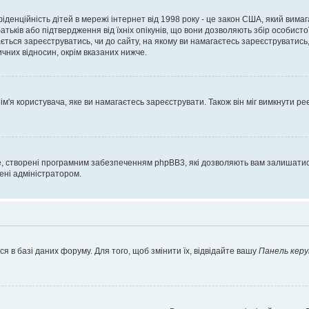
нфіденційність дітей в мережі інтернет від 1998 року - це закон США, який вима
батьків або підтвердження від їхніх опікунів, що вони дозволяють збір особисто
гається зареєструватись, чи до сайту, на якому ви намагаєтесь зареєструватис
чних відносин, окрім вказаних нижче.
'я користувача, яке ви намагаєтесь зареєструвати. Також він міг вимкнути ре
, створені програмним забезпеченням phpBB3, які дозволяють вам залишатись
нені адміністратором.
я в базі даних форуму. Для того, щоб змінити їх, відвідайте вашу
Панель керу