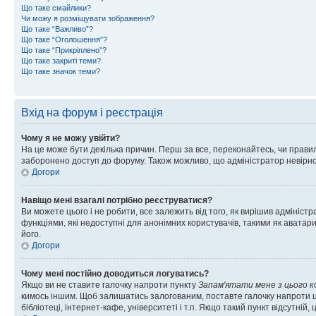
Що таке смайлики?
Чи можу я розміщувати зображення?
Що таке “Важливо”?
Що таке “Оголошення”?
Що таке “Прикріплено”?
Що таке закриті теми?
Що таке значок теми?
Вхід на форум і реєстрація
Чому я не можу увійти?
На це може бути декілька причин. Перш за все, переконайтесь, чи правил
заборонено доступ до форуму. Також можливо, що адміністратор невірно
Догори
Навіщо мені взагалі потрібно реєструватися?
Ви можете цього і не робити, все залежить від того, як вирішив адмініс
функціями, які недоступні для анонімних користувачів, такими як аватари
його.
Догори
Чому мені постійно доводиться логуватись?
Якщо ви не ставите галочку напроти пункту
Запам'ятати мене з цього 
кимось іншим. Щоб залишатись залогованим, поставте галочку напроти ц
бібліотеці, інтернет-кафе, університеті і т.п. Якщо такий пункт відсутній