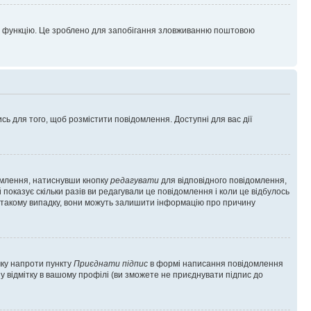
цю функцію. Це зроблено для запобігання зловживанню поштовою
сь для того, щоб розмістити повідомлення. Доступні для вас дії
омлення, натиснувши кнопку
редагувати
для відповідного повідомлення,
показує скільки разів ви редагували це повідомлення і коли це відбулось
 у такому випадку, вони можуть залишити інформацію про причину
чку напроти пункту
Приєднати підпис
в формі написання повідомлення
у відмітку в вашому профілі (ви зможете не приєднувати підпис до