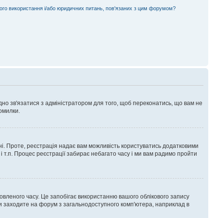
ного використання і/або юридичних питань, пов'язаних з цим форумом?
ідно зв'язатися з адміністратором для того, щоб переконатись, що вам не
омилки.
 ні. Проте, реєстрація надає вам можливість користуватись додатковими
 і т.п. Процес реєстрації забирає небагато часу і ми вам радимо пройти
овленого часу. Це запобігає використанню вашого облікового запису
ви заходите на форум з загальнодоступного комп'ютера, наприклад в