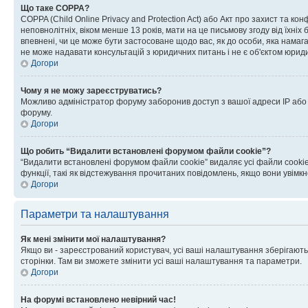
Що таке COPPA?
COPPA (Child Online Privacy and Protection Act) або Акт про захист та ко
неповнолітніх, віком менше 13 років, мати на це письмову згоду від їхніх 
впевнені, чи це може бути застосоване щодо вас, як до особи, яка нама
не може надавати консультацій з юридичних питань і не є об'єктом юриди
Догори
Чому я не можу зареєструватись?
Можливо адміністратор форуму заборонив доступ з вашої адреси IP або ім
форуму.
Догори
Що робить “Видалити встановлені форумом файли cookie”?
“Видалити встановлені форумом файли cookie” видаляє усі файли cookie
функції, такі як відстежування прочитаних повідомлень, якщо вони увімк
Догори
Параметри та налаштування
Як мені змінити мої налаштування?
Якщо ви - зареєстрований користувач, усі ваші налаштування зберігаютьс
сторінки. Там ви зможете змінити усі ваші налаштування та параметри.
Догори
На форумі встановлено невірний час!