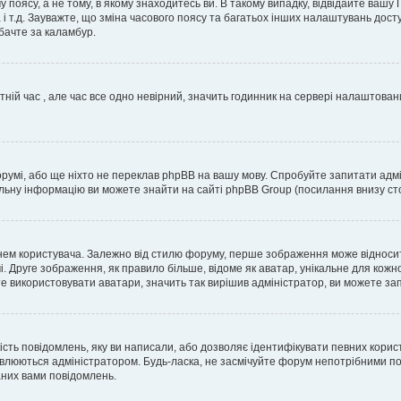
 поясу, а не тому, в якому знаходитесь ви. В такому випадку, відвідайте вашу
 і т.д. Зауважте, що зміна часового поясу та багатьох інших налаштувань до
бачте за каламбур.
тній час , але час все одно невірний, значить годинник на сервері налаштован
орумі, або ще ніхто не переклав phpBB на вашу мову. Спробуйте запитати адмі
альну інформацію ви можете знайти на сайті phpBB Group (посилання внизу сто
м користувача. Залежно від стилю форуму, перше зображення може відноситись 
. Друге зображення, як правило більше, відоме як аватар, унікальне для кожн
те використовувати аватари, значить так вирішив адміністратор, ви можете за
ість повідомлень, яку ви написали, або дозволяє ідентифікувати певних корис
влюються адміністратором. Будь-ласка, не засмічуйте форум непотрібними пов
аних вами повідомлень.