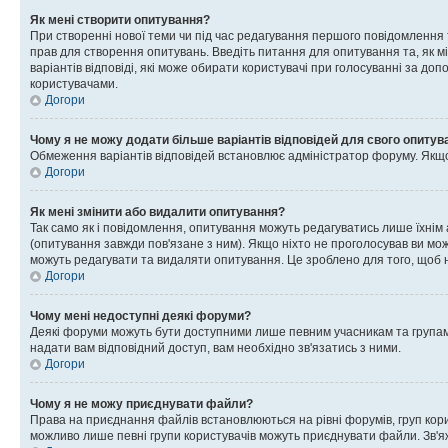
Як мені створити опитування?
При створенні нової теми чи під час редагування першого повідомлення
прав для створення опитувань. Введіть питання для опитування та, як міні
варіантів відповіді, які може обирати користувачі при голосуванні за допо
користувачами.
Догори
Чому я не можу додати більше варіантів відповідей для свого опитув
Обмеження варіантів відповідей встановлює адміністратор форуму. Якщо у
Догори
Як мені змінити або видалити опитування?
Так само як і повідомлення, опитування можуть редагуватись лише їхні
(опитування завжди пов'язане з ним). Якщо ніхто не проголосував ви мо
можуть редагувати та видаляти опитування. Це зроблено для того, щоб ні
Догори
Чому мені недоступні деякі форуми?
Деякі форуми можуть бути доступними лише певним учасникам та групам.
надати вам відповідний доступ, вам необхідно зв'язатись з ними.
Догори
Чому я не можу приєднувати файли?
Права на приєднання файлів встановлюються на рівні форумів, груп кор
можливо лише певні групи користувачів можуть приєднувати файли. Зв'я