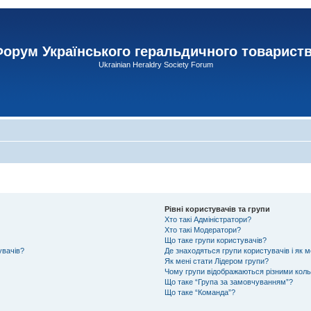
орум Українського геральдичного товарист
Ukrainian Heraldry Society Forum
Рівні користувачів та групи
Хто такі Адміністратори?
Хто такі Модератори?
Що таке групи користувачів?
увачів?
Де знаходяться групи користувачів і як м
Як мені стати Лідером групи?
Чому групи відображаються різними кол
Що таке “Група за замовчуванням”?
Що таке “Команда”?