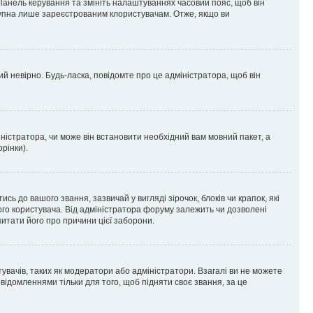
 Панель керування та змініть налаштуваннях часовий пояс, щоб він
ступна лише зареєстрованим клористувачам. Отже, якщо ви
ий невірно. Будь-ласка, повідомте про це адміністратора, щоб він
ністратора, чи може він встановити необхідний вам мовний пакет, а
рінки).
до вашого звання, зазвичай у вигляді зірочок, блоків чи крапок, які
ого користувача. Від адміністратора форуму залежить чи дозволені
питати його про причини цієї заборони.
тувачів, таких як модератори або адміністратори. Взагалі ви не можете
ідомленнями тільки для того, щоб підняти своє звання, за це