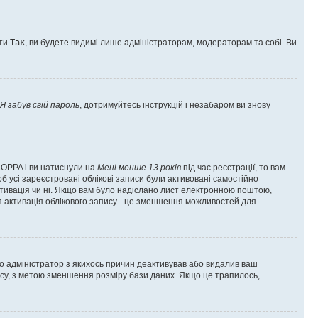
оти
Так
, ви будете видимі лише адміністраторам, модераторам та собі. Ви
Я забув свій пароль
, дотримуйтесь інструкцій і незабаром ви знову
 COPPA і ви натиснули на
Мені менше 13 років
під час реєстрації, то вам
б усі зареєстровані облікові записи були активовані самостійно
активація чи ні. Якщо вам було надіслано лист електронною поштою,
ся активація облікового запису - це зменшення можливостей для
що адміністратор з якихось причин деактивував або видалив ваш
асу, з метою зменшення розміру бази даних. Якщо це трапилось,