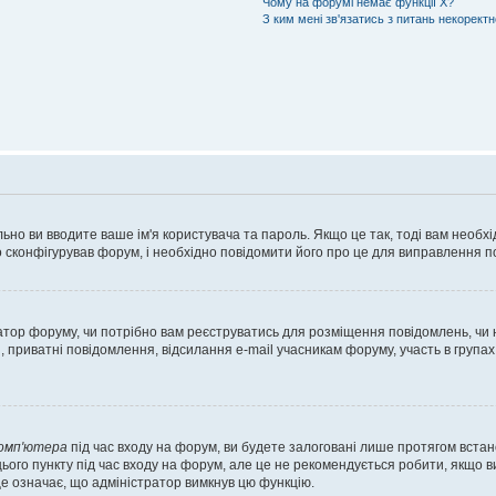
Чому на форумі немає функції X?
З ким мені зв'язатись з питань некорект
ьно ви вводите ваше ім'я користувача та пароль. Якщо це так, тоді вам необх
 сконфігурував форум, і необхідно повідомити його про це для виправлення п
тратор форуму, чи потрібно вам реєструватись для розміщення повідомлень, чи
, приватні повідомлення, відсилання e-mail учасникам форуму, участь в групах
комп'ютера
під час входу на форум, ви будете залоговані лише протягом встан
ього пункту під час входу на форум, але це не рекомендується робити, якщо 
, це означає, що адміністратор вимкнув цю функцію.