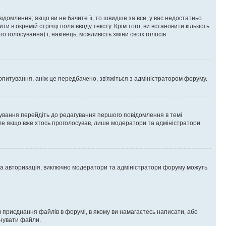
омлення; якщо ви не бачите її, то швидше за все, у вас недостатньо
и в окремій стрічці поля вводу тексту. Крім того, ви встановити кількість
о голосування) і, накінець, можливість зміни своїх голосів
опитування, аніж це передбачено, зв'яжіться з адміністратором форуму.
ування перейдіть до редагування першого повідомлення в темі
 але якщо вже хтось проголосував, лише модератори та адміністратори
ва авторизація, виключно модератори та адміністратори форуму можуть
 приєднання файлів в форумі, в якому ви намагаєтесь написати, або
днувати файли.