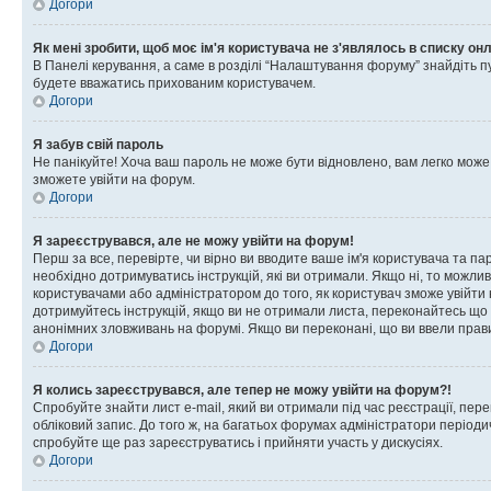
Догори
Як мені зробити, щоб моє ім'я користувача не з'являлось в списку он
В Панелі керування, а саме в розділі “Налаштування форуму” знайдіть п
будете вважатись прихованим користувачем.
Догори
Я забув свій пароль
Не панікуйте! Хоча ваш пароль не може бути відновлено, вам легко може
зможете увійти на форум.
Догори
Я зареєструвався, але не можу увійти на форум!
Перш за все, перевірте, чи вірно ви вводите ваше ім'я користувача та п
необхідно дотримуватись інструкцій, які ви отримали. Якщо ні, то можли
користувачами або адміністратором до того, як користувач зможе увійти
дотримуйтесь інструкцій, якщо ви не отримали листа, переконайтесь що 
анонімних зловживань на форумі. Якщо ви переконані, що ви ввели прави
Догори
Я колись зареєструвався, але тепер не можу увійти на форум?!
Спробуйте знайти лист e-mail, який ви отримали під час реєстрації, пер
обліковий запис. До того ж, на багатьох форумах адміністратори період
спробуйте ще раз зареєструватись і прийняти участь у дискусіях.
Догори