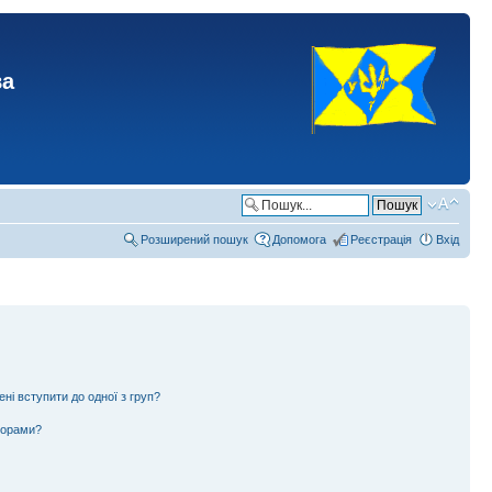
ва
Розширений пошук
Допомога
Реєстрація
Вхід
ені вступити до одної з груп?
ьорами?