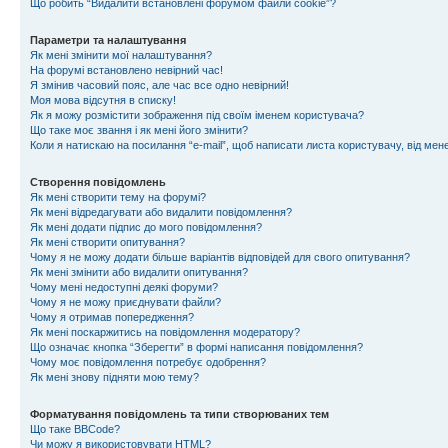
Що робить “Видалити встановлені форумом файли cookie”?
Параметри та налаштування
Як мені змінити мої налаштування?
На форумі встановлено невірний час!
Я змінив часовий пояс, але час все одно невірний!
Моя мова відсутня в списку!
Як я можу розмістити зображення під своїм іменем користувача?
Що таке моє звання і як мені його змінити?
Коли я натискаю на посилання “e-mail”, щоб написати листа користувачу, від ме
Створення повідомлень
Як мені створити тему на форумі?
Як мені відредагувати або видалити повідомлення?
Як мені додати підпис до мого повідомлення?
Як мені створити опитування?
Чому я не можу додати більше варіантів відповідей для свого опитування?
Як мені змінити або видалити опитування?
Чому мені недоступні деякі форуми?
Чому я не можу приєднувати файли?
Чому я отримав попередження?
Як мені поскаржитись на повідомлення модератору?
Що означає кнопка “Зберегти” в формі написання повідомлення?
Чому моє повідомлення потребує одобрення?
Як мені знову підняти мою тему?
Форматування повідомлень та типи створюваних тем
Що таке BBCode?
Чи можу я використовувати HTML?