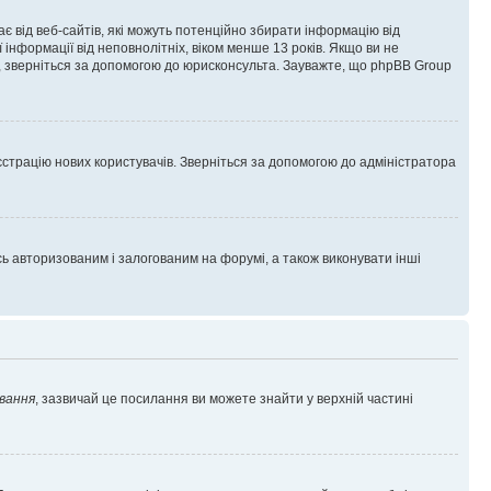
гає від веб-сайтів, які можуть потенційно збирати інформацію від
ї інформації від неповнолітніх, віком менше 13 років. Якщо ви не
ь, зверніться за допомогою до юрисконсульта. Зауважте, що phpBB Group
єстрацію нових користувачів. Зверніться за допомогою до адміністратора
 авторизованим і залогованим на форумі, а також виконувати інші
вання
, зазвичай це посилання ви можете знайти у верхній частині