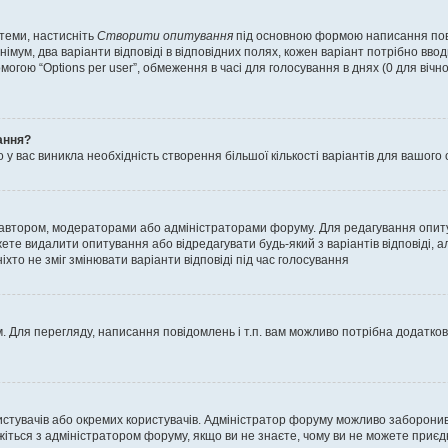
 теми, настисніть
Створити опитування
під основною формою написання повід
мум, два варіанти відповіді в відповідних полях, кожен варіант потрібно вводит
могою “Options per user”, обмеження в часі для голосування в днях (0 для вічног
ання?
 вас виникла необхідність створення більшої кількості варіантів для вашого 
м автором, модераторами або адміністраторами форуму. Для редагування опит
жете видалити опитування або відредагувати будь-який з варіантів відповіді,
хто не зміг змінювати варіанти відповіді під час голосування
 Для перегляду, написання повідомлень і т.п. вам можливо потрібна додатко
истувачів або окремих користувачів. Адміністратор форуму можливо заборонив
жіться з адміністратором форуму, якщо ви не знаєте, чому ви не можете приє