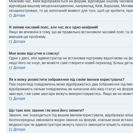
Можливо час, який відображається на форумі, відповідає іншому часовому
відповідав вашому місцезнаходженню, наприклад, Київ, Варшава, Москва
незареєстровані, то це непоганий момент для того, щоб це зробити, про
Догори
Я змінив часовий пояс, але час все одно невірний!
Якщо ви впевнені в тому, що ви правильно встановили часовий пояс та лі
вирішив цю проблему.
Догори
Моя мова відсутня в списку!
Одне з двох, або адміністратор не встановив підтримку вашої мови на ф
якщо його не існує, ви можете самі створити новий переклад. Більш дет
Догори
Як я можу розмістити зображення під своїм іменем користувача?
При перегляді повідомлень може відображатись два зображення під імене
відображають скільки повідомлень ви написали або ваш статус на форумі
аватари, і які саме аватари можуть використовуватись. Якщо ви не може
Догори
Що таке моє звання і як мені його змінити?
Звання, яке знаходиться під вашим іменем користувача, відображає кільк
безпосередньо змінювати жодне звання на форумі, оскільки вони встано
модератори чи адміністратори можуть просто зменшити кількість напис
Догори