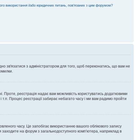
ного використання і/або юридичних питань, пов'язаних з цим форумом?
ідно зв'язатися з адміністратором для того, щоб переконатись, що вам не
омилки.
 ні. Проте, реєстрація надає вам можливість користуватись додатковими
 і т.п. Процес реєстрації забирає небагато часу і ми вам радимо пройти
овленого часу. Це запобігає використанню вашого облікового запису
ви заходите на форум з загальнодоступного комп'ютера, наприклад в