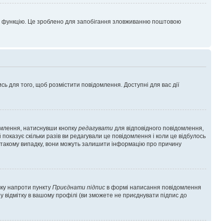
цю функцію. Це зроблено для запобігання зловживанню поштовою
сь для того, щоб розмістити повідомлення. Доступні для вас дії
омлення, натиснувши кнопку
редагувати
для відповідного повідомлення,
показує скільки разів ви редагували це повідомлення і коли це відбулось
 у такому випадку, вони можуть залишити інформацію про причину
чку напроти пункту
Приєднати підпис
в формі написання повідомлення
у відмітку в вашому профілі (ви зможете не приєднувати підпис до