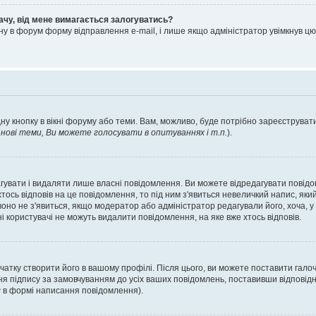
ачу, від мене вимагається залогуватись?
ну в форум форму відправлення e-mail, і лише якщо адміністратор увімкнув 
ну кнопку в вікні форуму або теми. Вам, можливо, буде потрібно зареєструвати
ові теми, Ви можете голосувати в опитуваннях і т.п.
).
гувати і видаляти лише власні повідомлення. Ви можете відредагувати повід
сь відповів на це повідомлення, то під ним з'явиться невеличкий напис, який 
 воно не з'явиться, якщо модератор або адміністратор редагували його, хоча,
і користувачі не можуть видалити повідомлення, на яке вже хтось відповів.
чатку створити його в вашому профілі. Після цього, ви можете поставити гало
я підпису за замовчуванням до усіх ваших повідомлень, поставивши відповідн
с
в формі написання повідомлення).