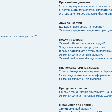
Приватні повідомлення
Я не можу відсилати приватні повідомлен
Я постійно отримую небажані приватні п
Я отримав спам або образливий лист ema
Друзі та недруги
Що таке список друзів та недругів?
Як я можу додавати / видаляти користувач
не вимагається залогуватись?
Пошук на форумі
Як мені здійснити пошук на форумі?
Чому мій пошук не дає результатів?
В результаті пошуку я отримав порожню с
Як мені знайти учасників форуму?
Як мені знайти власні повідомлення та т
Підписка на теми та закладки
У чому різниця між закладками та підпис
Як мені підписатись на певні форуми чи
Як мені відмовитись від підписки?
Приєднання файлів
Які саме файли можна приєднувати на 
Як мені знайти усі приєднані мною файл
Інформація про phpBB 3
Хто створив цей форум?