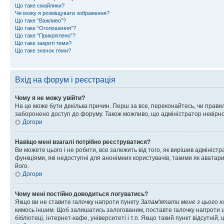
Що таке смайлики?
Чи можу я розміщувати зображення?
Що таке “Важливо”?
Що таке “Оголошення”?
Що таке “Прикріплено”?
Що таке закриті теми?
Що таке значок теми?
Вхід на форум і реєстрація
Чому я не можу увійти?
На це може бути декілька причин. Перш за все, переконайтесь, чи правил
заборонено доступ до форуму. Також можливо, що адміністратор невірно
Догори
Навіщо мені взагалі потрібно реєструватися?
Ви можете цього і не робити, все залежить від того, як вирішив адмініс
функціями, які недоступні для анонімних користувачів, такими як аватари
його.
Догори
Чому мені постійно доводиться логуватись?
Якщо ви не ставите галочку напроти пункту
Запам'ятати мене з цього 
кимось іншим. Щоб залишатись залогованим, поставте галочку напроти ц
бібліотеці, інтернет-кафе, університеті і т.п. Якщо такий пункт відсутній