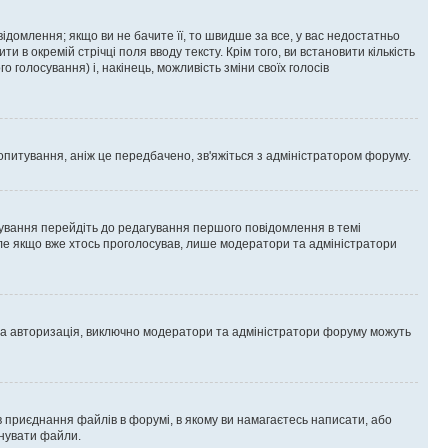
омлення; якщо ви не бачите її, то швидше за все, у вас недостатньо
и в окремій стрічці поля вводу тексту. Крім того, ви встановити кількість
о голосування) і, накінець, можливість зміни своїх голосів
опитування, аніж це передбачено, зв'яжіться з адміністратором форуму.
ування перейдіть до редагування першого повідомлення в темі
 але якщо вже хтось проголосував, лише модератори та адміністратори
ва авторизація, виключно модератори та адміністратори форуму можуть
 приєднання файлів в форумі, в якому ви намагаєтесь написати, або
днувати файли.