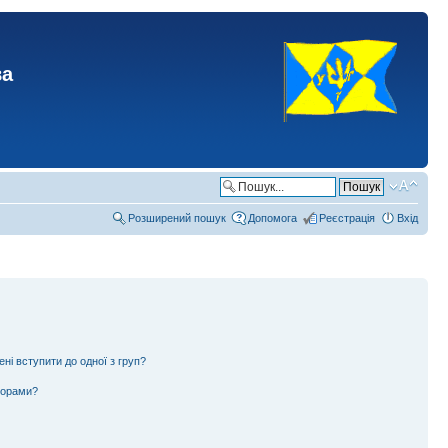
ва
Розширений пошук
Допомога
Реєстрація
Вхід
ені вступити до одної з груп?
ьорами?