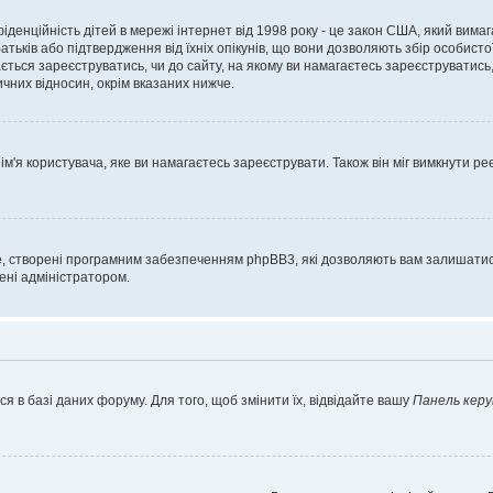
нфіденційність дітей в мережі інтернет від 1998 року - це закон США, який вима
батьків або підтвердження від їхніх опікунів, що вони дозволяють збір особисто
гається зареєструватись, чи до сайту, на якому ви намагаєтесь зареєструватис
чних відносин, окрім вказаних нижче.
'я користувача, яке ви намагаєтесь зареєструвати. Також він міг вимкнути ре
, створені програмним забезпеченням phpBB3, які дозволяють вам залишатись
нені адміністратором.
я в базі даних форуму. Для того, щоб змінити їх, відвідайте вашу
Панель керу