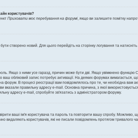
лайн користувачів?
ункт
Приховати моє перебування на форумі
, якщо ви залишите помітку напр
 бути створено новий. Для цього перейдіть на сторінку логування та натисніть
ароль. Якщо з ними усе гаразд, причин може бути дві. Якщо увімкнено функцію
во ваш обліковий запис потребує активації. На деяких форумах вимагається, що
 на форум. В процесі реєстрації вам повідомлялось про те, чи необхідна вам 
ви вказали правильну адресу e-mail. Основна причина, з якої використовуєть
льну адресу e-mail, спробуйте зв'язатись з адміністратором форуму.
евірити ваші ім'я користувача та пароль та повторити вашу спробу. Можливо, 
ично видаляють користувачів, які не писали повідомлень протягом тривалого ч