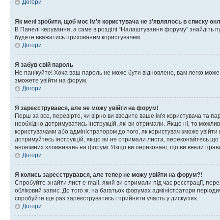
Догори
Як мені зробити, щоб моє ім'я користувача не з'являлось в списку он
В Панелі керування, а саме в розділі “Налаштування форуму” знайдіть п
будете вважатись прихованим користувачем.
Догори
Я забув свій пароль
Не панікуйте! Хоча ваш пароль не може бути відновлено, вам легко може
зможете увійти на форум.
Догори
Я зареєструвався, але не можу увійти на форум!
Перш за все, перевірте, чи вірно ви вводите ваше ім'я користувача та п
необхідно дотримуватись інструкцій, які ви отримали. Якщо ні, то можли
користувачами або адміністратором до того, як користувач зможе увійти
дотримуйтесь інструкцій, якщо ви не отримали листа, переконайтесь що 
анонімних зловживань на форумі. Якщо ви переконані, що ви ввели прави
Догори
Я колись зареєструвався, але тепер не можу увійти на форум?!
Спробуйте знайти лист e-mail, який ви отримали під час реєстрації, пер
обліковий запис. До того ж, на багатьох форумах адміністратори період
спробуйте ще раз зареєструватись і прийняти участь у дискусіях.
Догори