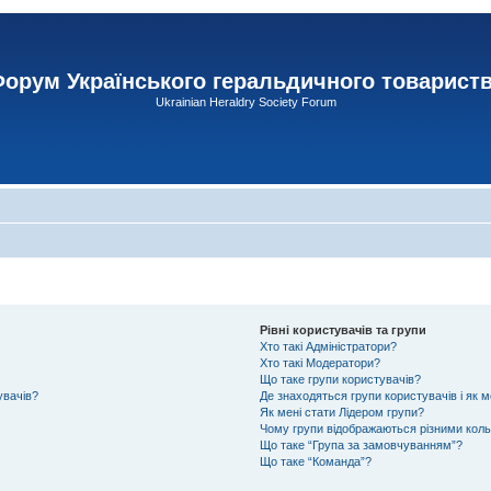
орум Українського геральдичного товарист
Ukrainian Heraldry Society Forum
Рівні користувачів та групи
Хто такі Адміністратори?
Хто такі Модератори?
Що таке групи користувачів?
увачів?
Де знаходяться групи користувачів і як м
Як мені стати Лідером групи?
Чому групи відображаються різними кол
Що таке “Група за замовчуванням”?
Що таке “Команда”?