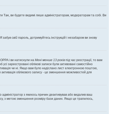
оти
Так
, ви будете видимі лише адміністраторам, модераторам та собі. Ви
Я забув свій пароль
, дотримуйтесь інструкцій і незабаром ви знову
 COPPA і ви натиснули на
Мені менше 13 років
під час реєстрації, то вам
б усі зареєстровані облікові записи були активовані самостійно
активація чи ні. Якщо вам було надіслано лист електронною поштою,
ся активація облікового запису - це зменшення можливостей для
що адміністратор з якихось причин деактивував або видалив ваш
асу, з метою зменшення розміру бази даних. Якщо це трапилось,