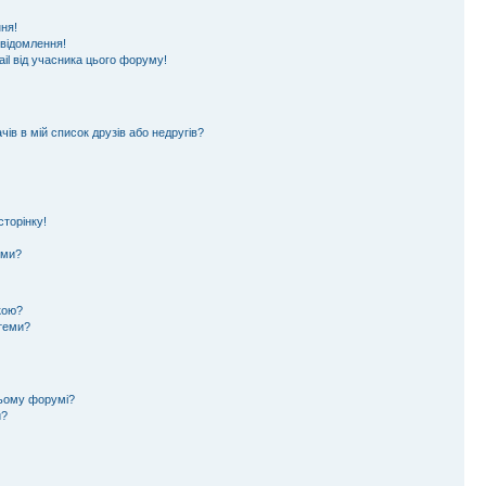
ня!
овідомлення!
il від учасника цього форуму!
ів в мій список друзів або недругів?
торінку!
еми?
кою?
 теми?
цьому форумі?
и?