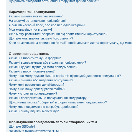
Що робить “Видалити встановлені форумом файли cookie”?
Параметри та налаштування
Як мені змінити мої налаштування?
На форумі встановлено невірний час!
Я змінив часовий пояс, але час все одно невірний!
Моя мова відсутня в списку!
Як я можу розмістити зображення під своїм іменем користувача?
Що таке моє звання і як мені його змінити?
Коли я натискаю на посилання “e-mail”, щоб написати листа користувачу, від ме
Створення повідомлень
Як мені створити тему на форумі?
Як мені відредагувати або видалити повідомлення?
Як мені додати підпис до мого повідомлення?
Як мені створити опитування?
Чому я не можу додати більше варіантів відповідей для свого опитування?
Як мені змінити або видалити опитування?
Чому мені недоступні деякі форуми?
Чому я не можу приєднувати файли?
Чому я отримав попередження?
Як мені поскаржитись на повідомлення модератору?
Що означає кнопка “Зберегти” в формі написання повідомлення?
Чому моє повідомлення потребує одобрення?
Як мені знову підняти мою тему?
Форматування повідомлень та типи створюваних тем
Що таке BBCode?
Чи можу я використовувати HTML?