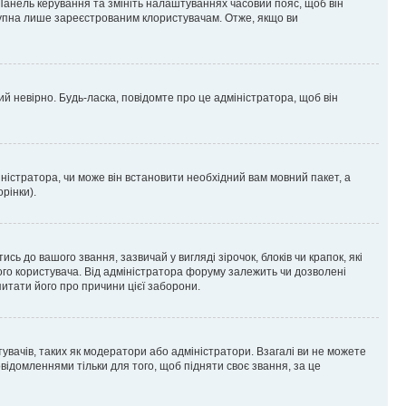
 Панель керування та змініть налаштуваннях часовий пояс, щоб він
ступна лише зареєстрованим клористувачам. Отже, якщо ви
ий невірно. Будь-ласка, повідомте про це адміністратора, щоб він
ністратора, чи може він встановити необхідний вам мовний пакет, а
рінки).
до вашого звання, зазвичай у вигляді зірочок, блоків чи крапок, які
ого користувача. Від адміністратора форуму залежить чи дозволені
питати його про причини цієї заборони.
тувачів, таких як модератори або адміністратори. Взагалі ви не можете
ідомленнями тільки для того, щоб підняти своє звання, за це