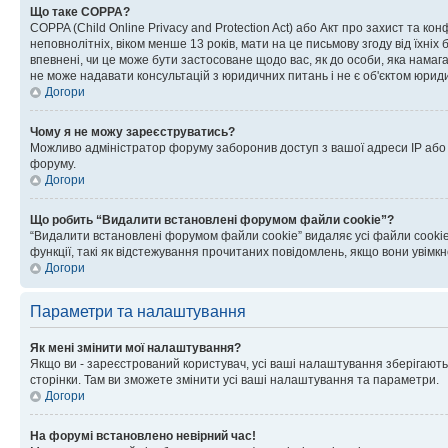
Що таке COPPA?
COPPA (Child Online Privacy and Protection Act) або Акт про захист та ко
неповнолітніх, віком менше 13 років, мати на це письмову згоду від їхніх 
впевнені, чи це може бути застосоване щодо вас, як до особи, яка нама
не може надавати консультацій з юридичних питань і не є об'єктом юриди
Догори
Чому я не можу зареєструватись?
Можливо адміністратор форуму заборонив доступ з вашої адреси IP або ім
форуму.
Догори
Що робить “Видалити встановлені форумом файли cookie”?
“Видалити встановлені форумом файли cookie” видаляє усі файли cookie
функції, такі як відстежування прочитаних повідомлень, якщо вони увімк
Догори
Параметри та налаштування
Як мені змінити мої налаштування?
Якщо ви - зареєстрований користувач, усі ваші налаштування зберігаютьс
сторінки. Там ви зможете змінити усі ваші налаштування та параметри.
Догори
На форумі встановлено невірний час!