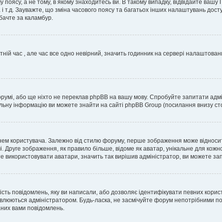
 поясу, а не тому, в якому знаходитесь ви. В такому випадку, відвідайте вашу
 і т.д. Зауважте, що зміна часового поясу та багатьох інших налаштувань до
бачте за каламбур.
тній час , але час все одно невірний, значить годинник на сервері налаштован
орумі, або ще ніхто не переклав phpBB на вашу мову. Спробуйте запитати адмі
альну інформацію ви можете знайти на сайті phpBB Group (посилання внизу сто
м користувача. Залежно від стилю форуму, перше зображення може відноситись 
. Друге зображення, як правило більше, відоме як аватар, унікальне для кожн
те використовувати аватари, значить так вирішив адміністратор, ви можете за
ість повідомлень, яку ви написали, або дозволяє ідентифікувати певних корис
влюються адміністратором. Будь-ласка, не засмічуйте форум непотрібними пов
аних вами повідомлень.