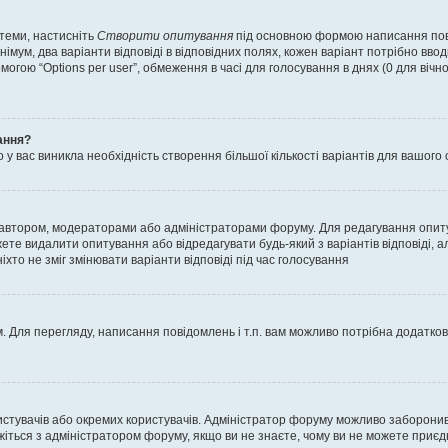
 теми, настисніть
Створити опитування
під основною формою написання повід
мум, два варіанти відповіді в відповідних полях, кожен варіант потрібно вводит
могою “Options per user”, обмеження в часі для голосування в днях (0 для вічног
ання?
 вас виникла необхідність створення більшої кількості варіантів для вашого 
м автором, модераторами або адміністраторами форуму. Для редагування опит
жете видалити опитування або відредагувати будь-який з варіантів відповіді,
хто не зміг змінювати варіанти відповіді під час голосування
 Для перегляду, написання повідомлень і т.п. вам можливо потрібна додатко
истувачів або окремих користувачів. Адміністратор форуму можливо заборонив
жіться з адміністратором форуму, якщо ви не знаєте, чому ви не можете приє