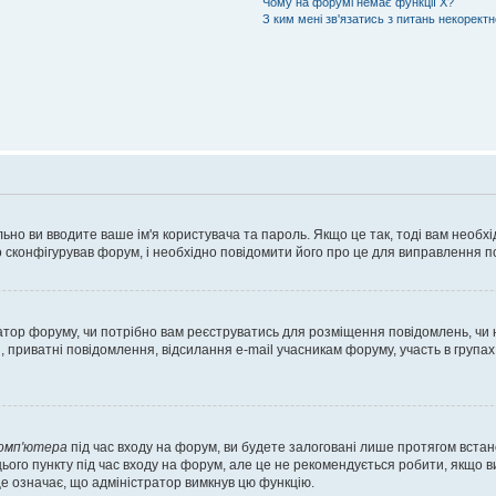
Чому на форумі немає функції X?
З ким мені зв'язатись з питань некорект
ьно ви вводите ваше ім'я користувача та пароль. Якщо це так, тоді вам необх
 сконфігурував форум, і необхідно повідомити його про це для виправлення п
тратор форуму, чи потрібно вам реєструватись для розміщення повідомлень, чи
, приватні повідомлення, відсилання e-mail учасникам форуму, участь в групах
комп'ютера
під час входу на форум, ви будете залоговані лише протягом встан
ього пункту під час входу на форум, але це не рекомендується робити, якщо 
, це означає, що адміністратор вимкнув цю функцію.