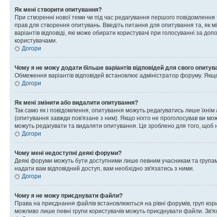
Як мені створити опитування?
При створенні нової теми чи під час редагування першого повідомлення
прав для створення опитувань. Введіть питання для опитування та, як міні
варіантів відповіді, які може обирати користувачі при голосуванні за допо
користувачами.
Догори
Чому я не можу додати більше варіантів відповідей для свого опитув
Обмеження варіантів відповідей встановлює адміністратор форуму. Якщо у
Догори
Як мені змінити або видалити опитування?
Так само як і повідомлення, опитування можуть редагуватись лише їхні
(опитування завжди пов'язане з ним). Якщо ніхто не проголосував ви мо
можуть редагувати та видаляти опитування. Це зроблено для того, щоб ні
Догори
Чому мені недоступні деякі форуми?
Деякі форуми можуть бути доступними лише певним учасникам та групам.
надати вам відповідний доступ, вам необхідно зв'язатись з ними.
Догори
Чому я не можу приєднувати файли?
Права на приєднання файлів встановлюються на рівні форумів, груп кор
можливо лише певні групи користувачів можуть приєднувати файли. Зв'я