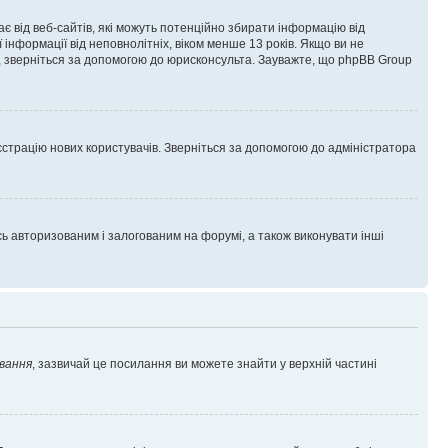
гає від веб-сайтів, які можуть потенційно збирати інформацію від
ї інформації від неповнолітніх, віком менше 13 років. Якщо ви не
ь, зверніться за допомогою до юрисконсульта. Зауважте, що phpBB Group
єстрацію нових користувачів. Зверніться за допомогою до адміністратора
 авторизованим і залогованим на форумі, а також виконувати інші
вання
, зазвичай це посилання ви можете знайти у верхній частині