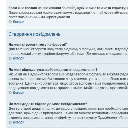
Коли я натискаю на посилання “e-mail”, щоб написати листа користув
Лише зареєстровані користувачі можуть надсилати e-mail через вбудова
системою анонімними користувачами.
Догори
Створення повідомлень
Як мені створити тему на форумі?
Для того щоб створити нову тему в одному з форумів, натисність відповід
перераховані внизу сторінок форуму або теми (
Ви можете створювати н
Догори
Як мені відредагувати або видалити повідомлення?
Якщо ви не є адміністратором або модератором форуму, ви можете реда
інколи лише протягом обмеженого часу з моменту створення. Якщо вже хто
востаннє. Цей напис з'явиться, якщо хтось відповів на це повідомлення;
редагування повідомлення та зроблені зміни. Майте на увазі, що звичайн
Догори
Як мені додати підпис до мого повідомлення?
Для того, щоб додати підпис до вашого повідомлення, вам необхідно спо
для того, щоб підпис приєднався. Також ви можете встановити приєднанн
окремих повідомлень, знявши відмітку напроти пункту
Приєднати підпи
Догори