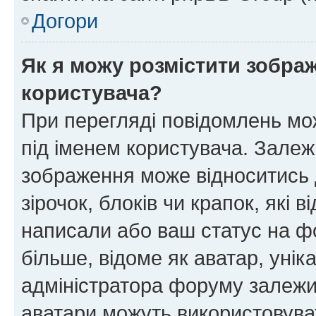
Догори
Як я можу розмістити зображ
користувача?
При перегляді повідомлень мо
під іменем користувача. Зале
зображення може відноситись д
зірочок, блоків чи крапок, які
написали або ваш статус на ф
більше, відоме як аватар, унік
адміністратора форуму залежит
аватари можуть використовува