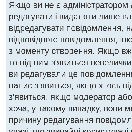
Якщо ви не є адміністратором
редагувати і видаляти лише в
відредагувати повідомлення, 
відповідного повідомлення, ін
з моменту створення. Якщо вже
то під ним з'явиться невелички
ви редагували це повідомлення
напис з'явиться, якщо хтось ві
з'явиться, якщо модератор або
хоча, у такому випадку, вони
причину редагування повідомле
увазі, що звичайні користувач