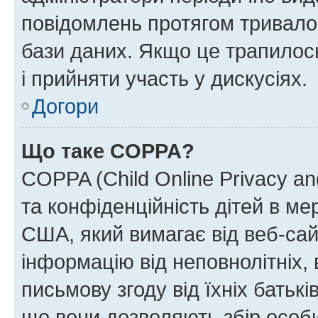
повідомлень протягом тривало
бази даних. Якщо це трапилос
і прийняти участь у дискусіях.
Догори
Що таке COPPA?
COPPA (Child Online Privacy and
та конфіденційність дітей в мер
США, який вимагає від веб-сай
інформацію від неповнолітніх, 
письмову згоду від їхніх батькі
що вони дозволяють збір особис