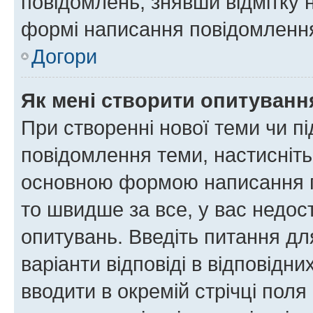
повідомлень, знявши відмітку 
формі написання повідомлення
Догори
Як мені створити опитуванн
При створенні нової теми чи п
повідомлення теми, настисніт
основною формою написання по
то швидше за все, у вас недос
опитувань. Введіть питання для
варіанти відповіді в відповідни
вводити в окремій стрічці поля 