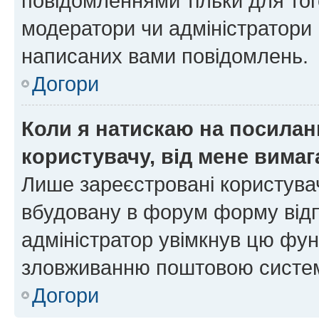
повідомленнями тільки для тог
модератори чи адміністратори 
написаних вами повідомлень.
Догори
Коли я натискаю на посиланн
користувачу, від мене вима
Лише зареєстровані користувач
вбудовану в форум форму відп
адміністратор увімкнув цю фун
зловживанню поштовою систем
Догори