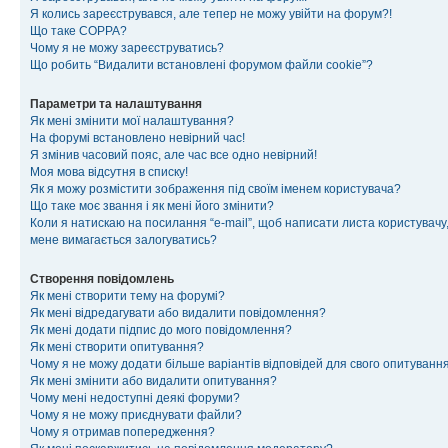
Я колись зареєструвався, але тепер не можу увійти на форум?!
Що таке COPPA?
Чому я не можу зареєструватись?
Що робить “Видалити встановлені форумом файли cookie”?
Параметри та налаштування
Як мені змінити мої налаштування?
На форумі встановлено невірний час!
Я змінив часовий пояс, але час все одно невірний!
Моя мова відсутня в списку!
Як я можу розмістити зображення під своїм іменем користувача?
Що таке моє звання і як мені його змінити?
Коли я натискаю на посилання “e-mail”, щоб написати листа користувачу,
мене вимагається залогуватись?
Створення повідомлень
Як мені створити тему на форумі?
Як мені відредагувати або видалити повідомлення?
Як мені додати підпис до мого повідомлення?
Як мені створити опитування?
Чому я не можу додати більше варіантів відповідей для свого опитуванн
Як мені змінити або видалити опитування?
Чому мені недоступні деякі форуми?
Чому я не можу приєднувати файли?
Чому я отримав попередження?