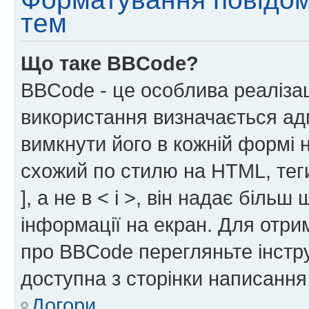
тем
Що таке BBCode?
BBCode - це особлива реаліза
використання визначається ад
вимкнути його в кожній формі
схожий по стилю на HTML, теги
], а не в < і >, він надає біль
інформації на екран. Для отри
про BBCode перегляньте інстру
доступна з сторінки написання
Догори