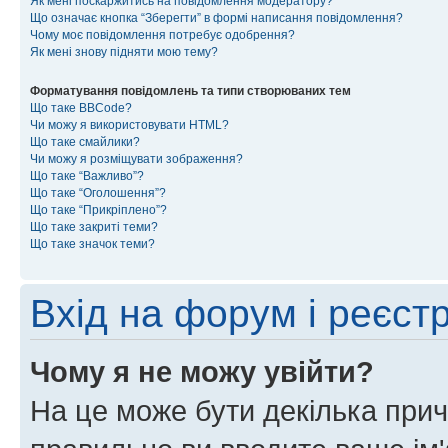
Як мені поскаржитись на повідомлення модератору?
Що означає кнопка “Зберегти” в формі написання повідомлення?
Чому моє повідомлення потребує одобрення?
Як мені знову підняти мою тему?
Форматування повідомлень та типи створюваних тем
Що таке BBCode?
Чи можу я використовувати HTML?
Що таке смайлики?
Чи можу я розміщувати зображення?
Що таке “Важливо”?
Що таке “Оголошення”?
Що таке “Прикріплено”?
Що таке закриті теми?
Що таке значок теми?
Вхід на форум і реєст
Чому я не можу увійти?
На це може бути декілька прич