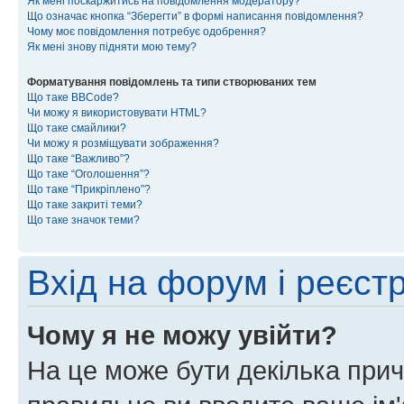
Як мені поскаржитись на повідомлення модератору?
Що означає кнопка “Зберегти” в формі написання повідомлення?
Чому моє повідомлення потребує одобрення?
Як мені знову підняти мою тему?
Форматування повідомлень та типи створюваних тем
Що таке BBCode?
Чи можу я використовувати HTML?
Що таке смайлики?
Чи можу я розміщувати зображення?
Що таке “Важливо”?
Що таке “Оголошення”?
Що таке “Прикріплено”?
Що таке закриті теми?
Що таке значок теми?
Вхід на форум і реєст
Чому я не можу увійти?
На це може бути декілька прич