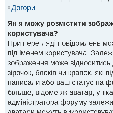
Догори
Як я можу розмістити зображ
користувача?
При перегляді повідомлень мо
під іменем користувача. Зале
зображення може відноситись д
зірочок, блоків чи крапок, які
написали або ваш статус на ф
більше, відоме як аватар, унік
адміністратора форуму залежит
аватари можуть використовува