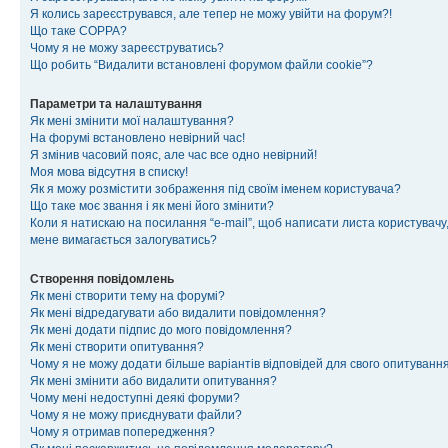
Я колись зареєструвався, але тепер не можу увійти на форум?!
Що таке COPPA?
Чому я не можу зареєструватись?
Що робить “Видалити встановлені форумом файли cookie”?
Параметри та налаштування
Як мені змінити мої налаштування?
На форумі встановлено невірний час!
Я змінив часовий пояс, але час все одно невірний!
Моя мова відсутня в списку!
Як я можу розмістити зображення під своїм іменем користувача?
Що таке моє звання і як мені його змінити?
Коли я натискаю на посилання “e-mail”, щоб написати листа користувачу,
мене вимагається залогуватись?
Створення повідомлень
Як мені створити тему на форумі?
Як мені відредагувати або видалити повідомлення?
Як мені додати підпис до мого повідомлення?
Як мені створити опитування?
Чому я не можу додати більше варіантів відповідей для свого опитуванн
Як мені змінити або видалити опитування?
Чому мені недоступні деякі форуми?
Чому я не можу приєднувати файли?
Чому я отримав попередження?