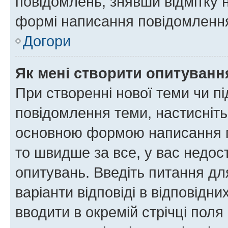
повідомлень, знявши відмітку 
формі написання повідомлення
Догори
Як мені створити опитуванн
При створенні нової теми чи п
повідомлення теми, настисніт
основною формою написання по
то швидше за все, у вас недос
опитувань. Введіть питання для
варіанти відповіді в відповідни
вводити в окремій стрічці поля 