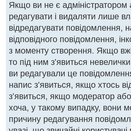
Якщо ви не є адміністратором
редагувати і видаляти лише в
відредагувати повідомлення, 
відповідного повідомлення, ін
з моменту створення. Якщо вже
то під ним з'явиться невелички
ви редагували це повідомлення
напис з'явиться, якщо хтось ві
з'явиться, якщо модератор або
хоча, у такому випадку, вони
причину редагування повідомле
увазі, що звичайні користувач