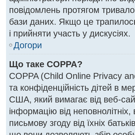
повідомлень протягом тривало
бази даних. Якщо це трапилос
і прийняти участь у дискусіях.
Догори
Що таке COPPA?
COPPA (Child Online Privacy and
та конфіденційність дітей в мер
США, який вимагає від веб-сай
інформацію від неповнолітніх, 
письмову згоду від їхніх батькі
що вони дозволяють збір особис