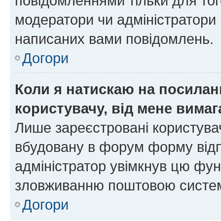
повідомленнями тільки для тог
модератори чи адміністратори 
написаних вами повідомлень.
Догори
Коли я натискаю на посиланн
користувачу, від мене вима
Лише зареєстровані користувач
вбудовану в форум форму відп
адміністратор увімкнув цю фун
зловживанню поштовою систем
Догори