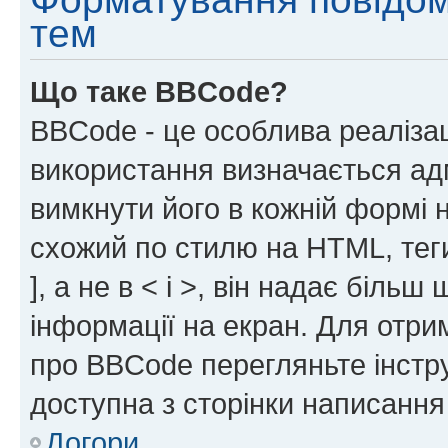
тем
Що таке BBCode?
BBCode - це особлива реаліза
використання визначається ад
вимкнути його в кожній формі
схожий по стилю на HTML, теги
], а не в < і >, він надає біль
інформації на екран. Для отри
про BBCode перегляньте інстру
доступна з сторінки написання
Догори