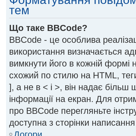
тем
Що таке BBCode?
BBCode - це особлива реаліза
використання визначається ад
вимкнути його в кожній формі
схожий по стилю на HTML, теги
], а не в < і >, він надає біль
інформації на екран. Для отри
про BBCode перегляньте інстру
доступна з сторінки написання
Догори