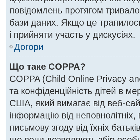
повідомлень протягом тривало
бази даних. Якщо це трапилос
і прийняти участь у дискусіях.
Догори
Що таке COPPA?
COPPA (Child Online Privacy and
та конфіденційність дітей в мер
США, який вимагає від веб-сай
інформацію від неповнолітніх, 
письмову згоду від їхніх батькі
що вони дозволяють збір особис