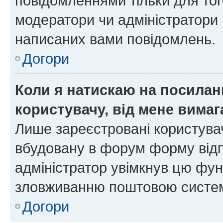
повідомленнями тільки для тог
модератори чи адміністратори 
написаних вами повідомлень.
Догори
Коли я натискаю на посиланн
користувачу, від мене вима
Лише зареєстровані користувач
вбудовану в форум форму відп
адміністратор увімкнув цю фун
зловживанню поштовою систем
Догори