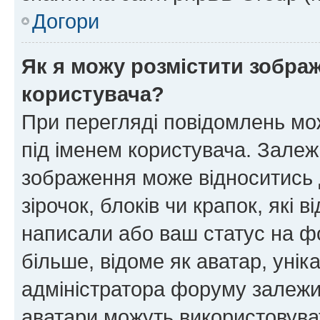
Догори
Як я можу розмістити зображ
користувача?
При перегляді повідомлень мо
під іменем користувача. Зале
зображення може відноситись д
зірочок, блоків чи крапок, які
написали або ваш статус на ф
більше, відоме як аватар, унік
адміністратора форуму залежит
аватари можуть використовува