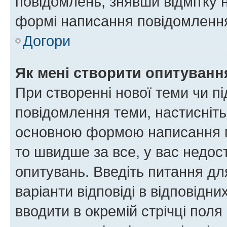
повідомлень, знявши відмітку 
формі написання повідомлення
Догори
Як мені створити опитуванн
При створенні нової теми чи п
повідомлення теми, настисніт
основною формою написання по
то швидше за все, у вас недос
опитувань. Введіть питання для
варіанти відповіді в відповідни
вводити в окремій стрічці поля 