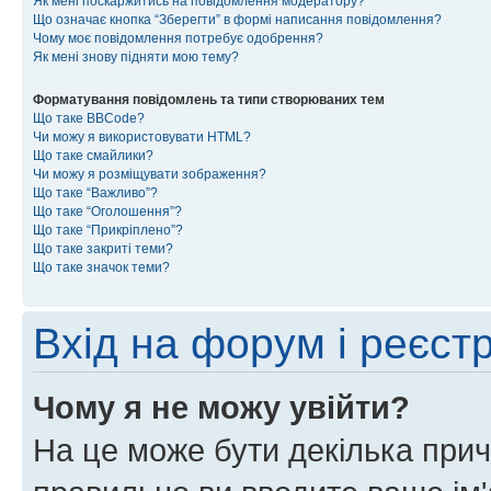
Як мені поскаржитись на повідомлення модератору?
Що означає кнопка “Зберегти” в формі написання повідомлення?
Чому моє повідомлення потребує одобрення?
Як мені знову підняти мою тему?
Форматування повідомлень та типи створюваних тем
Що таке BBCode?
Чи можу я використовувати HTML?
Що таке смайлики?
Чи можу я розміщувати зображення?
Що таке “Важливо”?
Що таке “Оголошення”?
Що таке “Прикріплено”?
Що таке закриті теми?
Що таке значок теми?
Вхід на форум і реєст
Чому я не можу увійти?
На це може бути декілька прич