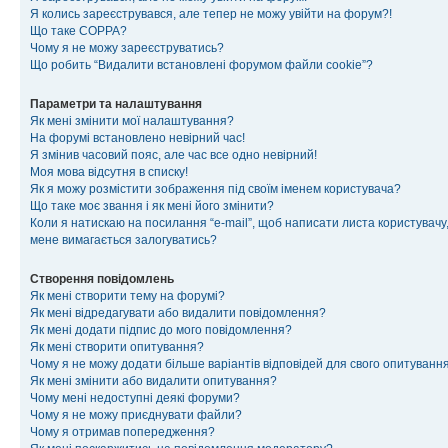
Я колись зареєструвався, але тепер не можу увійти на форум?!
Що таке COPPA?
Чому я не можу зареєструватись?
Що робить “Видалити встановлені форумом файли cookie”?
Параметри та налаштування
Як мені змінити мої налаштування?
На форумі встановлено невірний час!
Я змінив часовий пояс, але час все одно невірний!
Моя мова відсутня в списку!
Як я можу розмістити зображення під своїм іменем користувача?
Що таке моє звання і як мені його змінити?
Коли я натискаю на посилання “e-mail”, щоб написати листа користувачу,
мене вимагається залогуватись?
Створення повідомлень
Як мені створити тему на форумі?
Як мені відредагувати або видалити повідомлення?
Як мені додати підпис до мого повідомлення?
Як мені створити опитування?
Чому я не можу додати більше варіантів відповідей для свого опитуванн
Як мені змінити або видалити опитування?
Чому мені недоступні деякі форуми?
Чому я не можу приєднувати файли?
Чому я отримав попередження?