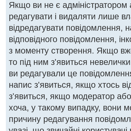
Якщо ви не є адміністратором
редагувати і видаляти лише в
відредагувати повідомлення, 
відповідного повідомлення, ін
з моменту створення. Якщо вже
то під ним з'явиться невелички
ви редагували це повідомлення
напис з'явиться, якщо хтось ві
з'явиться, якщо модератор або
хоча, у такому випадку, вони
причину редагування повідомле
увазі, що звичайні користувач