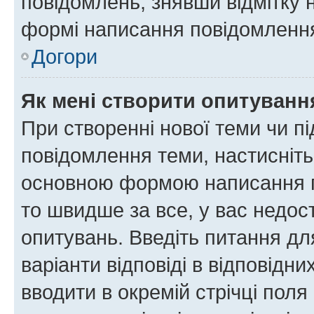
повідомлень, знявши відмітку 
формі написання повідомлення
Догори
Як мені створити опитуванн
При створенні нової теми чи п
повідомлення теми, настисніт
основною формою написання по
то швидше за все, у вас недос
опитувань. Введіть питання для
варіанти відповіді в відповідни
вводити в окремій стрічці поля 