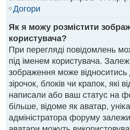
Догори
Як я можу розмістити зображ
користувача?
При перегляді повідомлень мо
під іменем користувача. Зале
зображення може відноситись д
зірочок, блоків чи крапок, які
написали або ваш статус на ф
більше, відоме як аватар, унік
адміністратора форуму залежит
аватари можуть використовува