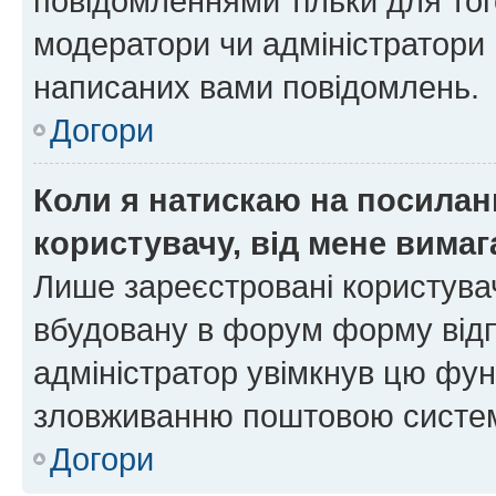
повідомленнями тільки для тог
модератори чи адміністратори 
написаних вами повідомлень.
Догори
Коли я натискаю на посиланн
користувачу, від мене вима
Лише зареєстровані користувач
вбудовану в форум форму відп
адміністратор увімкнув цю фун
зловживанню поштовою систем
Догори