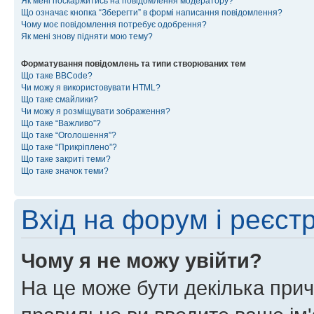
Як мені поскаржитись на повідомлення модератору?
Що означає кнопка “Зберегти” в формі написання повідомлення?
Чому моє повідомлення потребує одобрення?
Як мені знову підняти мою тему?
Форматування повідомлень та типи створюваних тем
Що таке BBCode?
Чи можу я використовувати HTML?
Що таке смайлики?
Чи можу я розміщувати зображення?
Що таке “Важливо”?
Що таке “Оголошення”?
Що таке “Прикріплено”?
Що таке закриті теми?
Що таке значок теми?
Вхід на форум і реєст
Чому я не можу увійти?
На це може бути декілька прич