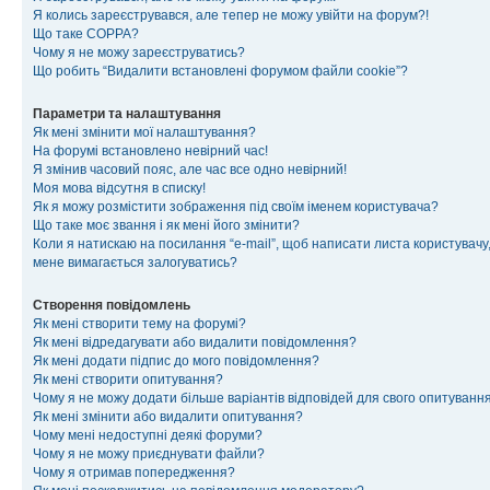
Я колись зареєструвався, але тепер не можу увійти на форум?!
Що таке COPPA?
Чому я не можу зареєструватись?
Що робить “Видалити встановлені форумом файли cookie”?
Параметри та налаштування
Як мені змінити мої налаштування?
На форумі встановлено невірний час!
Я змінив часовий пояс, але час все одно невірний!
Моя мова відсутня в списку!
Як я можу розмістити зображення під своїм іменем користувача?
Що таке моє звання і як мені його змінити?
Коли я натискаю на посилання “e-mail”, щоб написати листа користувачу,
мене вимагається залогуватись?
Створення повідомлень
Як мені створити тему на форумі?
Як мені відредагувати або видалити повідомлення?
Як мені додати підпис до мого повідомлення?
Як мені створити опитування?
Чому я не можу додати більше варіантів відповідей для свого опитуванн
Як мені змінити або видалити опитування?
Чому мені недоступні деякі форуми?
Чому я не можу приєднувати файли?
Чому я отримав попередження?