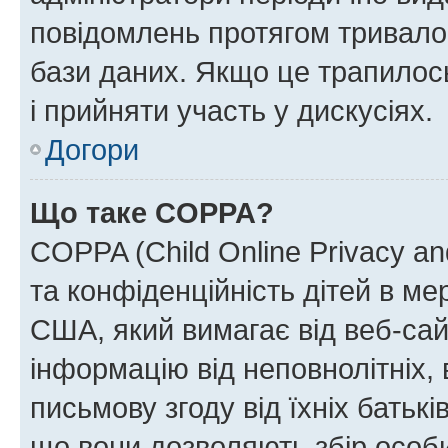
повідомлень протягом тривало
бази даних. Якщо це трапилос
і прийняти участь у дискусіях.
Догори
Що таке COPPA?
COPPA (Child Online Privacy and
та конфіденційність дітей в мер
США, який вимагає від веб-сай
інформацію від неповнолітніх, 
письмову згоду від їхніх батькі
що вони дозволяють збір особис