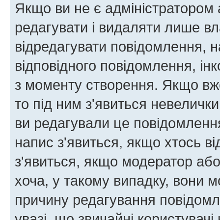
Якщо ви не є адміністратором
редагувати і видаляти лише в
відредагувати повідомлення, 
відповідного повідомлення, ін
з моменту створення. Якщо вже
то під ним з'явиться невелички
ви редагували це повідомлення
напис з'явиться, якщо хтось ві
з'явиться, якщо модератор або
хоча, у такому випадку, вони
причину редагування повідомле
увазі, що звичайні користувач