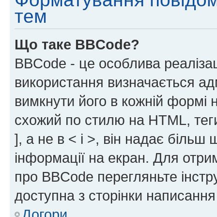
тем
Що таке BBCode?
BBCode - це особлива реаліза
використання визначається ад
вимкнути його в кожній формі
схожий по стилю на HTML, теги
], а не в < і >, він надає біль
інформації на екран. Для отри
про BBCode перегляньте інстру
доступна з сторінки написання
Догори