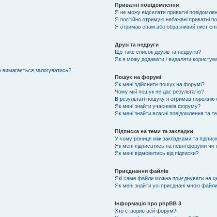
Приватні повідомлення
Я не можу відсилати приватні повідомлен
Я постійно отримую небажані приватні п
Я отримав спам або образливий лист ema
Друзі та недруги
Що таке список друзів та недругів?
Як я можу додавати / видаляти користувач
не вимагається залогуватись?
Пошук на форумі
Як мені здійснити пошук на форумі?
Чому мій пошук не дає результатів?
В результаті пошуку я отримав порожню с
Як мені знайти учасників форуму?
Як мені знайти власні повідомлення та т
Підписка на теми та закладки
У чому різниця між закладками та підпис
Як мені підписатись на певні форуми чи
Як мені відмовитись від підписки?
Приєднання файлів
Які саме файли можна приєднувати на 
Як мені знайти усі приєднані мною файл
Інформація про phpBB 3
Хто створив цей форум?