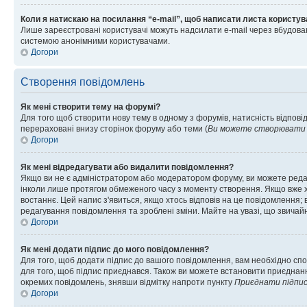
Коли я натискаю на посилання “e-mail”, щоб написати листа користув
Лише зареєстровані користувачі можуть надсилати e-mail через вбудова
системою анонімними користувачами.
Догори
Створення повідомлень
Як мені створити тему на форумі?
Для того щоб створити нову тему в одному з форумів, натисність відповід
перераховані внизу сторінок форуму або теми (
Ви можете створювати н
Догори
Як мені відредагувати або видалити повідомлення?
Якщо ви не є адміністратором або модератором форуму, ви можете реда
інколи лише протягом обмеженого часу з моменту створення. Якщо вже хто
востаннє. Цей напис з'явиться, якщо хтось відповів на це повідомлення;
редагування повідомлення та зроблені зміни. Майте на увазі, що звичайн
Догори
Як мені додати підпис до мого повідомлення?
Для того, щоб додати підпис до вашого повідомлення, вам необхідно спо
для того, щоб підпис приєднався. Також ви можете встановити приєднанн
окремих повідомлень, знявши відмітку напроти пункту
Приєднати підпи
Догори