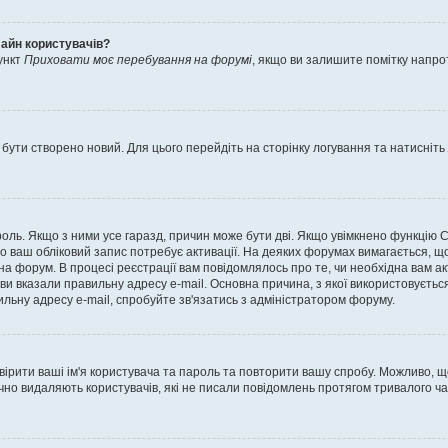
лайн користувачів?
ункт
Приховати моє перебування на форумі
, якщо ви залишите помітку напр
 бути створено новий. Для цього перейдіть на сторінку логування та натисніть
ароль. Якщо з ними усе гаразд, причин може бути дві. Якщо увімкнено функцію
во ваш обліковий запис потребує активації. На деяких форумах вимагається, що
 на форум. В процесі реєстрації вам повідомлялось про те, чи необхідна вам 
ви вказали правильну адресу e-mail. Основна причина, з якої використовуєть
льну адресу e-mail, спробуйте зв'язатись з адміністратором форуму.
евірити ваші ім'я користувача та пароль та повторити вашу спробу. Можливо, 
ично видаляють користувачів, які не писали повідомлень протягом тривалого ч