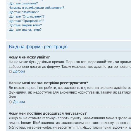
Що таке смайлики?
Чи можу я розміщувати зображення?
Що таке “Важливо”?
Що таке “Оголошення”?
Що таке “Прикріплено”?
Що таке закриті теми?
Що таке значок теми?
Вхід на форум і реєстрація
Чому я не можу увійти?
На це може бути декілька причин. Перш за все, переконайтесь, чи правил
заборонено доступ до форуму. Також можливо, що адміністратор невірно
Догори
Навіщо мені взагалі потрібно реєструватися?
Ви можете цього і не робити, все залежить від того, як вирішив адмініс
функціями, які недоступні для анонімних користувачів, такими як аватари
його.
Догори
Чому мені постійно доводиться логуватись?
Якщо ви не ставите галочку напроти пункту
Запам'ятати мене з цього 
кимось іншим. Щоб залишатись залогованим, поставте галочку напроти ц
бібліотеці, інтернет-кафе, університеті і т.п. Якщо такий пункт відсутній