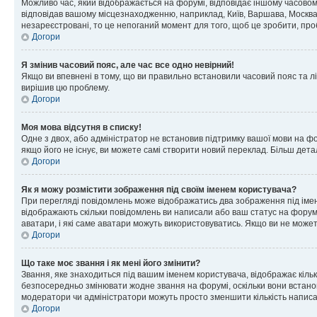
Можливо час, який відображається на форумі, відповідає іншому часовому
відповідав вашому місцезнаходженню, наприклад, Київ, Варшава, Москва
незареєстровані, то це непоганий момент для того, щоб це зробити, про
Догори
Я змінив часовий пояс, але час все одно невірний!
Якщо ви впевнені в тому, що ви правильно встановили часовий пояс та лі
вирішив цю проблему.
Догори
Моя мова відсутня в списку!
Одне з двох, або адміністратор не встановив підтримку вашої мови на ф
якщо його не існує, ви можете самі створити новий переклад. Більш дет
Догори
Як я можу розмістити зображення під своїм іменем користувача?
При перегляді повідомлень може відображатись два зображення під імене
відображають скільки повідомлень ви написали або ваш статус на форумі
аватари, і які саме аватари можуть використовуватись. Якщо ви не може
Догори
Що таке моє звання і як мені його змінити?
Звання, яке знаходиться під вашим іменем користувача, відображає кільк
безпосередньо змінювати жодне звання на форумі, оскільки вони встано
модератори чи адміністратори можуть просто зменшити кількість напис
Догори