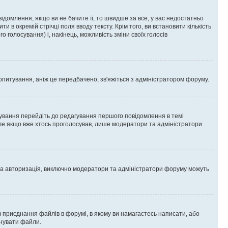
омлення; якщо ви не бачите її, то швидше за все, у вас недостатньо
и в окремій стрічці поля вводу тексту. Крім того, ви встановити кількість
о голосування) і, накінець, можливість зміни своїх голосів
опитування, аніж це передбачено, зв'яжіться з адміністратором форуму.
ування перейдіть до редагування першого повідомлення в темі
 але якщо вже хтось проголосував, лише модератори та адміністратори
ва авторизація, виключно модератори та адміністратори форуму можуть
 приєднання файлів в форумі, в якому ви намагаєтесь написати, або
днувати файли.