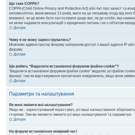
Що таке COPPA?
COPPA (Child Online Privacy and Protection Act) або Акт про захист та ко
неповнолітніх, віком менше 13 років, мати на це письмову згоду від їхніх 
впевнені, чи це може бути застосоване щодо вас, як до особи, яка нама
не може надавати консультацій з юридичних питань і не є об'єктом юриди
Догори
Чому я не можу зареєструватись?
Можливо адміністратор форуму заборонив доступ з вашої адреси IP або ім
форуму.
Догори
Що робить “Видалити встановлені форумом файли cookie”?
“Видалити встановлені форумом файли cookie” видаляє усі файли cookie
функції, такі як відстежування прочитаних повідомлень, якщо вони увімк
Догори
Параметри та налаштування
Як мені змінити мої налаштування?
Якщо ви - зареєстрований користувач, усі ваші налаштування зберігаютьс
сторінки. Там ви зможете змінити усі ваші налаштування та параметри.
Догори
На форумі встановлено невірний час!