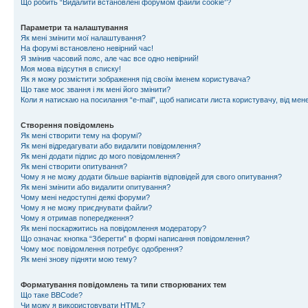
Що робить “Видалити встановлені форумом файли cookie”?
Параметри та налаштування
Як мені змінити мої налаштування?
На форумі встановлено невірний час!
Я змінив часовий пояс, але час все одно невірний!
Моя мова відсутня в списку!
Як я можу розмістити зображення під своїм іменем користувача?
Що таке моє звання і як мені його змінити?
Коли я натискаю на посилання “e-mail”, щоб написати листа користувачу, від ме
Створення повідомлень
Як мені створити тему на форумі?
Як мені відредагувати або видалити повідомлення?
Як мені додати підпис до мого повідомлення?
Як мені створити опитування?
Чому я не можу додати більше варіантів відповідей для свого опитування?
Як мені змінити або видалити опитування?
Чому мені недоступні деякі форуми?
Чому я не можу приєднувати файли?
Чому я отримав попередження?
Як мені поскаржитись на повідомлення модератору?
Що означає кнопка “Зберегти” в формі написання повідомлення?
Чому моє повідомлення потребує одобрення?
Як мені знову підняти мою тему?
Форматування повідомлень та типи створюваних тем
Що таке BBCode?
Чи можу я використовувати HTML?