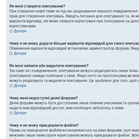
Як мені створити опитування?
При створенні нової теми чи під час редагування першого повідомлення
прав для створення опитувань. Введіть питання для опитування та, як міні
варіантів відповіді, які може обирати користувачі при голосуванні за допо
користувачами.
Догори
Чому я не можу додати більше варіантів відповідей для свого опитув
Обмеження варіантів відповідей встановлює адміністратор форуму. Якщо у
Догори
Як мені змінити або видалити опитування?
Так само як і повідомлення, опитування можуть редагуватись лише їхні
(опитування завжди пов'язане з ним). Якщо ніхто не проголосував ви мо
можуть редагувати та видаляти опитування. Це зроблено для того, щоб ні
Догори
Чому мені недоступні деякі форуми?
Деякі форуми можуть бути доступними лише певним учасникам та групам.
надати вам відповідний доступ, вам необхідно зв'язатись з ними.
Догори
Чому я не можу приєднувати файли?
Права на приєднання файлів встановлюються на рівні форумів, груп кор
можливо лише певні групи користувачів можуть приєднувати файли. Зв'я