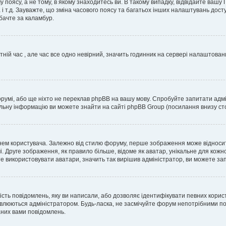
 поясу, а не тому, в якому знаходитесь ви. В такому випадку, відвідайте вашу
 і т.д. Зауважте, що зміна часового поясу та багатьох інших налаштувань до
бачте за каламбур.
тній час , але час все одно невірний, значить годинник на сервері налаштован
орумі, або ще ніхто не переклав phpBB на вашу мову. Спробуйте запитати адмі
альну інформацію ви можете знайти на сайті phpBB Group (посилання внизу сто
м користувача. Залежно від стилю форуму, перше зображення може відноситись 
. Друге зображення, як правило більше, відоме як аватар, унікальне для кожн
те використовувати аватари, значить так вирішив адміністратор, ви можете за
ість повідомлень, яку ви написали, або дозволяє ідентифікувати певних корис
влюються адміністратором. Будь-ласка, не засмічуйте форум непотрібними пов
аних вами повідомлень.