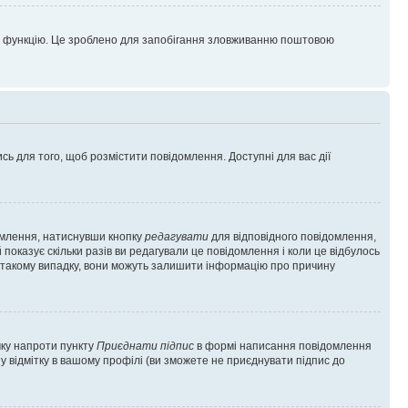
цю функцію. Це зроблено для запобігання зловживанню поштовою
сь для того, щоб розмістити повідомлення. Доступні для вас дії
омлення, натиснувши кнопку
редагувати
для відповідного повідомлення,
показує скільки разів ви редагували це повідомлення і коли це відбулось
 у такому випадку, вони можуть залишити інформацію про причину
чку напроти пункту
Приєднати підпис
в формі написання повідомлення
у відмітку в вашому профілі (ви зможете не приєднувати підпис до