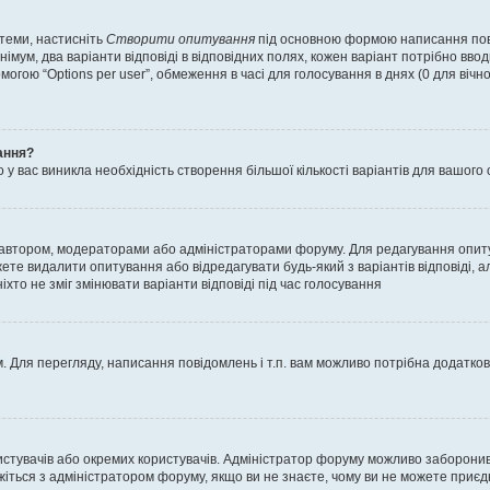
 теми, настисніть
Створити опитування
під основною формою написання повід
мум, два варіанти відповіді в відповідних полях, кожен варіант потрібно вводит
могою “Options per user”, обмеження в часі для голосування в днях (0 для вічног
ання?
 вас виникла необхідність створення більшої кількості варіантів для вашого 
м автором, модераторами або адміністраторами форуму. Для редагування опит
жете видалити опитування або відредагувати будь-який з варіантів відповіді,
хто не зміг змінювати варіанти відповіді під час голосування
 Для перегляду, написання повідомлень і т.п. вам можливо потрібна додатко
истувачів або окремих користувачів. Адміністратор форуму можливо заборонив
жіться з адміністратором форуму, якщо ви не знаєте, чому ви не можете приє