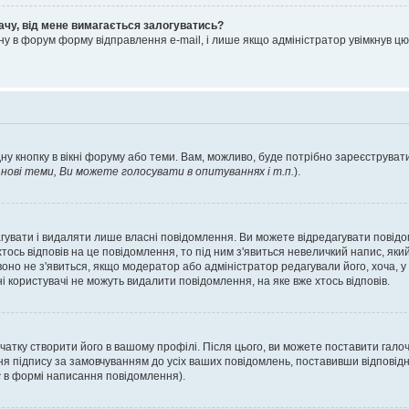
ачу, від мене вимагається залогуватись?
ну в форум форму відправлення e-mail, і лише якщо адміністратор увімкнув 
ну кнопку в вікні форуму або теми. Вам, можливо, буде потрібно зареєструвати
ові теми, Ви можете голосувати в опитуваннях і т.п.
).
гувати і видаляти лише власні повідомлення. Ви можете відредагувати повід
сь відповів на це повідомлення, то під ним з'явиться невеличкий напис, який 
 воно не з'явиться, якщо модератор або адміністратор редагували його, хоча,
і користувачі не можуть видалити повідомлення, на яке вже хтось відповів.
чатку створити його в вашому профілі. Після цього, ви можете поставити гало
я підпису за замовчуванням до усіх ваших повідомлень, поставивши відповідн
с
в формі написання повідомлення).