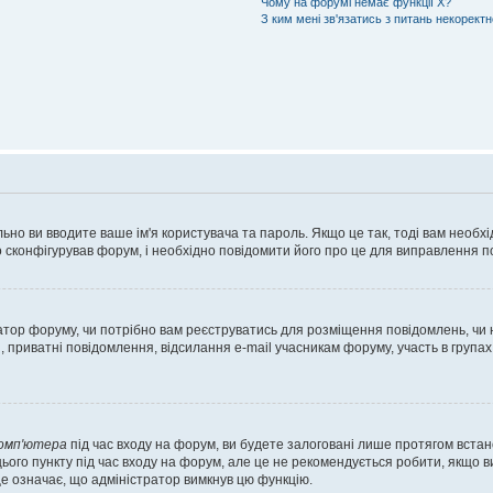
Чому на форумі немає функції X?
З ким мені зв'язатись з питань некорект
ьно ви вводите ваше ім'я користувача та пароль. Якщо це так, тоді вам необх
 сконфігурував форум, і необхідно повідомити його про це для виправлення п
тратор форуму, чи потрібно вам реєструватись для розміщення повідомлень, чи
, приватні повідомлення, відсилання e-mail учасникам форуму, участь в групах
комп'ютера
під час входу на форум, ви будете залоговані лише протягом встан
ього пункту під час входу на форум, але це не рекомендується робити, якщо 
, це означає, що адміністратор вимкнув цю функцію.