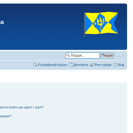
ва
Розширений пошук
Допомога
Реєстрація
Вхід
ені вступити до одної з груп?
ьорами?