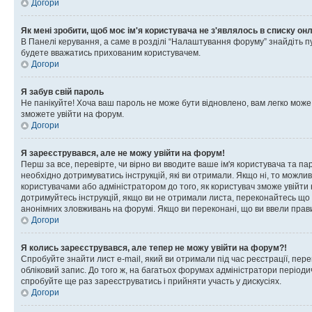
Догори
Як мені зробити, щоб моє ім'я користувача не з'являлось в списку он
В Панелі керування, а саме в розділі “Налаштування форуму” знайдіть п
будете вважатись прихованим користувачем.
Догори
Я забув свій пароль
Не панікуйте! Хоча ваш пароль не може бути відновлено, вам легко може
зможете увійти на форум.
Догори
Я зареєструвався, але не можу увійти на форум!
Перш за все, перевірте, чи вірно ви вводите ваше ім'я користувача та п
необхідно дотримуватись інструкцій, які ви отримали. Якщо ні, то можли
користувачами або адміністратором до того, як користувач зможе увійти
дотримуйтесь інструкцій, якщо ви не отримали листа, переконайтесь що 
анонімних зловживань на форумі. Якщо ви переконані, що ви ввели прави
Догори
Я колись зареєструвався, але тепер не можу увійти на форум?!
Спробуйте знайти лист e-mail, який ви отримали під час реєстрації, пер
обліковий запис. До того ж, на багатьох форумах адміністратори період
спробуйте ще раз зареєструватись і прийняти участь у дискусіях.
Догори