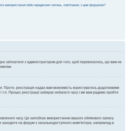
ного використання і/або юридичних питань, пов'язаних з цим форумом?
ідно зв'язатися з адміністратором для того, щоб переконатись, що вам не
омилки.
 ні. Проте, реєстрація надає вам можливість користуватись додатковими
 і т.п. Процес реєстрації забирає небагато часу і ми вам радимо пройти
овленого часу. Це запобігає використанню вашого облікового запису
ви заходите на форум з загальнодоступного комп'ютера, наприклад в