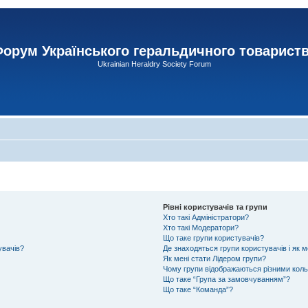
орум Українського геральдичного товарист
Ukrainian Heraldry Society Forum
Рівні користувачів та групи
Хто такі Адміністратори?
Хто такі Модератори?
Що таке групи користувачів?
увачів?
Де знаходяться групи користувачів і як м
Як мені стати Лідером групи?
Чому групи відображаються різними кол
Що таке “Група за замовчуванням”?
Що таке “Команда”?