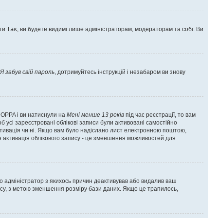
оти
Так
, ви будете видимі лише адміністраторам, модераторам та собі. Ви
Я забув свій пароль
, дотримуйтесь інструкцій і незабаром ви знову
 COPPA і ви натиснули на
Мені менше 13 років
під час реєстрації, то вам
б усі зареєстровані облікові записи були активовані самостійно
активація чи ні. Якщо вам було надіслано лист електронною поштою,
ся активація облікового запису - це зменшення можливостей для
що адміністратор з якихось причин деактивував або видалив ваш
асу, з метою зменшення розміру бази даних. Якщо це трапилось,