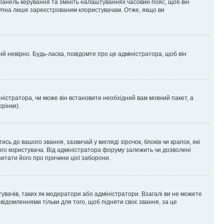
 Панель керування та змініть налаштуваннях часовий пояс, щоб він
ступна лише зареєстрованим клористувачам. Отже, якщо ви
ий невірно. Будь-ласка, повідомте про це адміністратора, щоб він
ністратора, чи може він встановити необхідний вам мовний пакет, а
рінки).
до вашого звання, зазвичай у вигляді зірочок, блоків чи крапок, які
ого користувача. Від адміністратора форуму залежить чи дозволені
питати його про причини цієї заборони.
тувачів, таких як модератори або адміністратори. Взагалі ви не можете
ідомленнями тільки для того, щоб підняти своє звання, за це