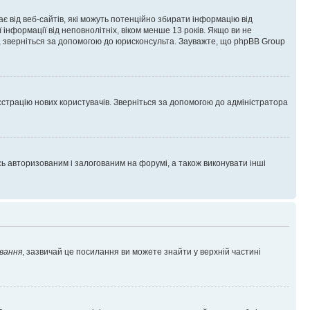
гає від веб-сайтів, які можуть потенційно збирати інформацію від
ї інформації від неповнолітніх, віком менше 13 років. Якщо ви не
ь, зверніться за допомогою до юрисконсульта. Зауважте, що phpBB Group
єстрацію нових користувачів. Зверніться за допомогою до адміністратора
 авторизованим і залогованим на форумі, а також виконувати інші
вання
, зазвичай це посилання ви можете знайти у верхній частині