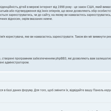
нфіденційність дітей в мережі інтернет від 1998 року - це закон США, який вима
батьків або підтвердження від їхніх опікунів, що вони дозволяють збір особисто
гається зареєструватись, чи до сайту, на якому ви намагаєтесь зареєструватис
чних відносин, окрім вказаних нижче.
'я користувача, яке ви намагаєтесь зареєструвати. Також він міг вимкнути ре
, створені програмним забезпеченням phpBB3, які дозволяють вам залишатись
нені адміністратором.
я в базі даних форуму. Для того, щоб змінити їх, відвідайте вашу
Панель керу