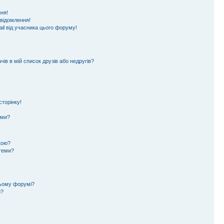
ня!
овідомлення!
il від учасника цього форуму!
ів в мій список друзів або недругів?
торінку!
еми?
кою?
 теми?
цьому форумі?
и?