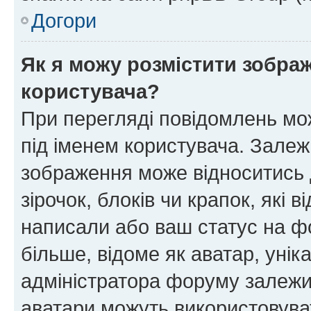
Догори
Як я можу розмістити зображ
користувача?
При перегляді повідомлень мо
під іменем користувача. Зале
зображення може відноситись д
зірочок, блоків чи крапок, які
написали або ваш статус на ф
більше, відоме як аватар, унік
адміністратора форуму залежит
аватари можуть використовува