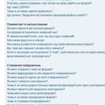
Я колись зареєструвався, але тепер не можу увійти на форум?!
Що таке COPPA?
Чому я не можу зареєструватись?
Що робить “Видалити встановлені форумом файли cookie”?
Параметри та налаштування
Як мені змінити мої налаштування?
На форумі встановлено невірний час!
Я змінив часовий пояс, але час все одно невірний!
Моя мова відсутня в списку!
Як я можу розмістити зображення під своїм іменем користувача?
Що таке моє звання і як мені його змінити?
Коли я натискаю на посилання “e-mail”, щоб написати листа користувачу,
мене вимагається залогуватись?
Створення повідомлень
Як мені створити тему на форумі?
Як мені відредагувати або видалити повідомлення?
Як мені додати підпис до мого повідомлення?
Як мені створити опитування?
Чому я не можу додати більше варіантів відповідей для свого опитуванн
Як мені змінити або видалити опитування?
Чому мені недоступні деякі форуми?
Чому я не можу приєднувати файли?
Чому я отримав попередження?