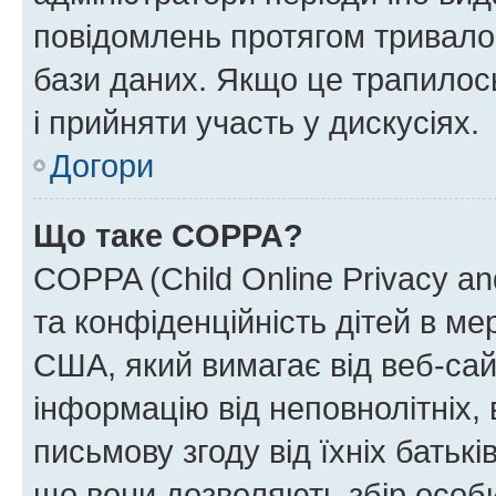
повідомлень протягом тривало
бази даних. Якщо це трапилос
і прийняти участь у дискусіях.
Догори
Що таке COPPA?
COPPA (Child Online Privacy and
та конфіденційність дітей в мер
США, який вимагає від веб-сай
інформацію від неповнолітніх, 
письмову згоду від їхніх батькі
що вони дозволяють збір особис