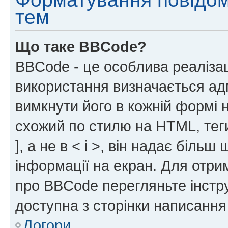
тем
Що таке BBCode?
BBCode - це особлива реаліза
використання визначається ад
вимкнути його в кожній формі
схожий по стилю на HTML, теги
], а не в < і >, він надає біль
інформації на екран. Для отри
про BBCode перегляньте інстру
доступна з сторінки написання
Догори