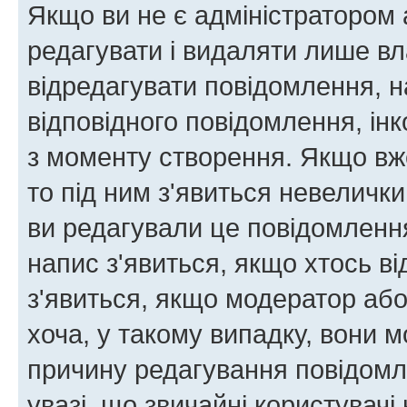
Якщо ви не є адміністратором
редагувати і видаляти лише в
відредагувати повідомлення, 
відповідного повідомлення, ін
з моменту створення. Якщо вже
то під ним з'явиться невелички
ви редагували це повідомлення
напис з'явиться, якщо хтось ві
з'явиться, якщо модератор або
хоча, у такому випадку, вони
причину редагування повідомле
увазі, що звичайні користувач