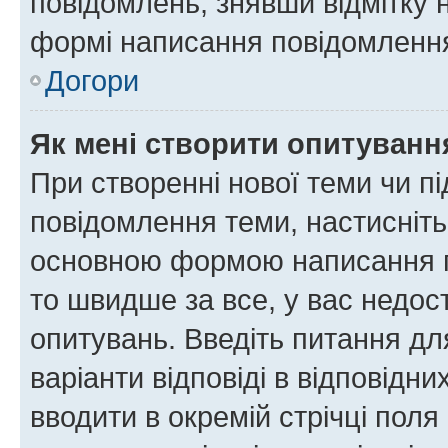
повідомлень, знявши відмітку 
формі написання повідомлення
Догори
Як мені створити опитуванн
При створенні нової теми чи п
повідомлення теми, настисніт
основною формою написання по
то швидше за все, у вас недос
опитувань. Введіть питання для
варіанти відповіді в відповідни
вводити в окремій стрічці поля 