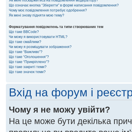
Як мені поскаржитись на повідомлення модератору?
Що означає кнопка “Зберегти” в формі написання повідомлення?
Чому моє повідомлення потребує одобрення?
Як мені знову підняти мою тему?
Форматування повідомлень та типи створюваних тем
Що таке BBCode?
Чи можу я використовувати HTML?
Що таке смайлики?
Чи можу я розміщувати зображення?
Що таке “Важливо”?
Що таке “Оголошення”?
Що таке “Прикріплено”?
Що таке закриті теми?
Що таке значок теми?
Вхід на форум і реєст
Чому я не можу увійти?
На це може бути декілька прич