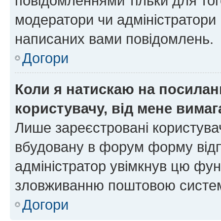
повідомленнями тільки для тог
модератори чи адміністратори 
написаних вами повідомлень.
Догори
Коли я натискаю на посиланн
користувачу, від мене вима
Лише зареєстровані користувач
вбудовану в форум форму відп
адміністратор увімкнув цю фун
зловживанню поштовою систем
Догори