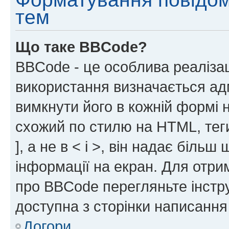
тем
Що таке BBCode?
BBCode - це особлива реаліза
використання визначається ад
вимкнути його в кожній формі
схожий по стилю на HTML, теги
], а не в < і >, він надає біль
інформації на екран. Для отри
про BBCode перегляньте інстру
доступна з сторінки написання
Догори