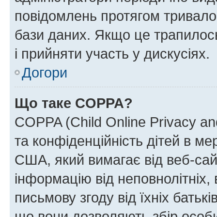
повідомлень протягом тривало
бази даних. Якщо це трапилос
і прийняти участь у дискусіях.
Догори
Що таке COPPA?
COPPA (Child Online Privacy and
та конфіденційність дітей в мер
США, який вимагає від веб-сай
інформацію від неповнолітніх, 
письмову згоду від їхніх батькі
що вони дозволяють збір особис