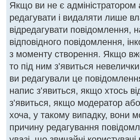
Якщо ви не є адміністратором
редагувати і видаляти лише в
відредагувати повідомлення, 
відповідного повідомлення, ін
з моменту створення. Якщо вже
то під ним з'явиться невелички
ви редагували це повідомлення
напис з'явиться, якщо хтось ві
з'явиться, якщо модератор або
хоча, у такому випадку, вони
причину редагування повідомле
увазі, що звичайні користувач