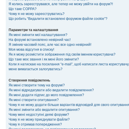
Я колись зареєструвався, але тепер не можу увійти на форум?!
Що таке COPPA?
Чому я не можу зареєструватись?
Що робить “Видалити встановлені форумом файли cookie”?
Параметри та налаштування
Як мені змінити мої налаштування?
На форумі встановлено невірний час!
Я змінив часовий пояс, але час все одно невірний!
Моя мова відсутня в списку!
Як я можу розмістити зображення під своїм іменем користувача?
Що таке моє звання і як мені його змінити?
Коли я натискаю на посилання “e-mail”, щоб написати листа користувачу,
мене вимагається залогуватись?
Створення повідомлень
Як мені створити тему на форумі?
Як мені відредагувати або видалити повідомлення?
Як мені додати підпис до мого повідомлення?
Як мені створити опитування?
Чому я не можу додати більше варіантів відповідей для свого опитуванн
Як мені змінити або видалити опитування?
Чому мені недоступні деякі форуми?
Чому я не можу приєднувати файли?
Чому я отримав попередження?