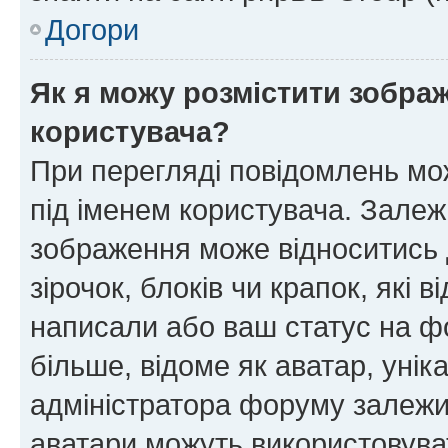
Догори
Як я можу розмістити зображ
користувача?
При перегляді повідомлень мо
під іменем користувача. Зале
зображення може відноситись д
зірочок, блоків чи крапок, які
написали або ваш статус на ф
більше, відоме як аватар, унік
адміністратора форуму залежит
аватари можуть використовува