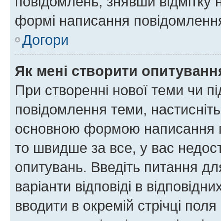
повідомлень, знявши відмітку 
формі написання повідомлення
Догори
Як мені створити опитуванн
При створенні нової теми чи п
повідомлення теми, настисніт
основною формою написання по
то швидше за все, у вас недос
опитувань. Введіть питання для
варіанти відповіді в відповідни
вводити в окремій стрічці поля 