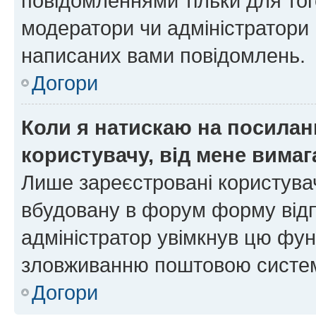
повідомленнями тільки для тог
модератори чи адміністратори 
написаних вами повідомлень.
Догори
Коли я натискаю на посиланн
користувачу, від мене вима
Лише зареєстровані користувач
вбудовану в форум форму відп
адміністратор увімкнув цю фун
зловживанню поштовою систем
Догори