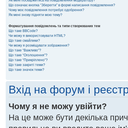
Як мені поскаржитись на повідомлення модератору?
Що означає кнопка “Зберегти” в формі написання повідомлення?
Чому моє повідомлення потребує одобрення?
Як мені знову підняти мою тему?
Форматування повідомлень та типи створюваних тем
Що таке BBCode?
Чи можу я використовувати HTML?
Що таке смайлики?
Чи можу я розміщувати зображення?
Що таке “Важливо”?
Що таке “Оголошення”?
Що таке “Прикріплено”?
Що таке закриті теми?
Що таке значок теми?
Вхід на форум і реєст
Чому я не можу увійти?
На це може бути декілька прич