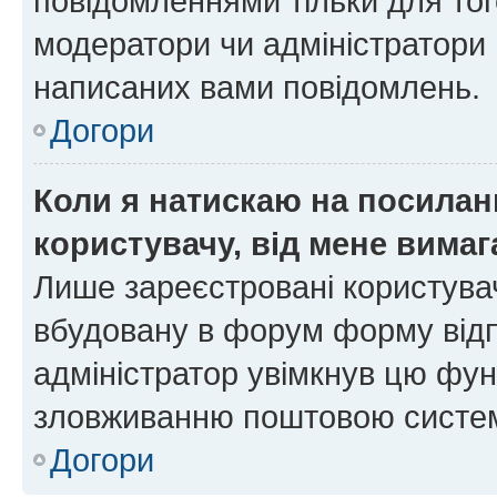
повідомленнями тільки для тог
модератори чи адміністратори 
написаних вами повідомлень.
Догори
Коли я натискаю на посиланн
користувачу, від мене вима
Лише зареєстровані користувач
вбудовану в форум форму відп
адміністратор увімкнув цю фун
зловживанню поштовою систем
Догори