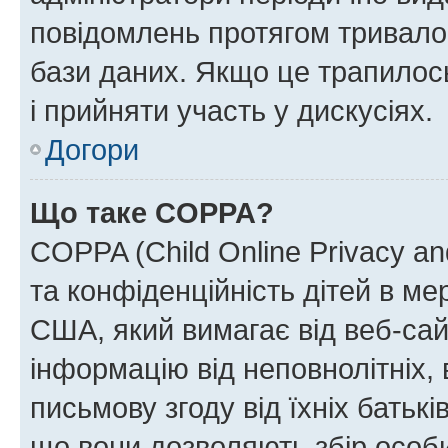
повідомлень протягом тривало
бази даних. Якщо це трапилос
і прийняти участь у дискусіях.
Догори
Що таке COPPA?
COPPA (Child Online Privacy and
та конфіденційність дітей в мер
США, який вимагає від веб-сай
інформацію від неповнолітніх, 
письмову згоду від їхніх батькі
що вони дозволяють збір особис