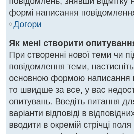
повідомлень, знявши відмітку 
формі написання повідомлення
Догори
Як мені створити опитуванн
При створенні нової теми чи п
повідомлення теми, настисніт
основною формою написання по
то швидше за все, у вас недос
опитувань. Введіть питання для
варіанти відповіді в відповідни
вводити в окремій стрічці поля 