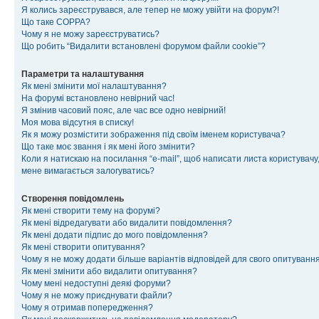
Я колись зареєструвався, але тепер не можу увійти на форум?!
Що таке COPPA?
Чому я не можу зареєструватись?
Що робить “Видалити встановлені форумом файли cookie”?
Параметри та налаштування
Як мені змінити мої налаштування?
На форумі встановлено невірний час!
Я змінив часовий пояс, але час все одно невірний!
Моя мова відсутня в списку!
Як я можу розмістити зображення під своїм іменем користувача?
Що таке моє звання і як мені його змінити?
Коли я натискаю на посилання “e-mail”, щоб написати листа користувачу,
мене вимагається залогуватись?
Створення повідомлень
Як мені створити тему на форумі?
Як мені відредагувати або видалити повідомлення?
Як мені додати підпис до мого повідомлення?
Як мені створити опитування?
Чому я не можу додати більше варіантів відповідей для свого опитуванн
Як мені змінити або видалити опитування?
Чому мені недоступні деякі форуми?
Чому я не можу приєднувати файли?
Чому я отримав попередження?