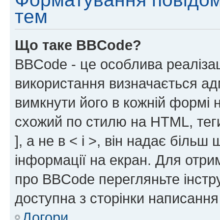
тем
Що таке BBCode?
BBCode - це особлива реаліза
використання визначається ад
вимкнути його в кожній формі
схожий по стилю на HTML, теги
], а не в < і >, він надає біль
інформації на екран. Для отри
про BBCode перегляньте інстру
доступна з сторінки написання
Догори