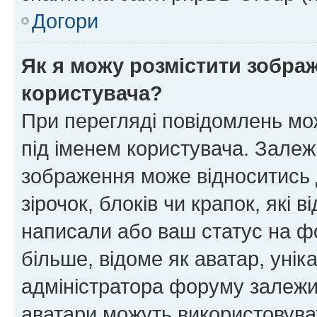
Догори
Як я можу розмістити зображ
користувача?
При перегляді повідомлень мо
під іменем користувача. Зале
зображення може відноситись д
зірочок, блоків чи крапок, які
написали або ваш статус на ф
більше, відоме як аватар, унік
адміністратора форуму залежит
аватари можуть використовува