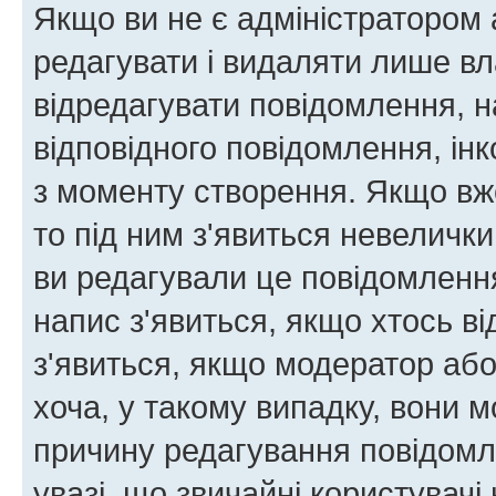
Якщо ви не є адміністратором
редагувати і видаляти лише в
відредагувати повідомлення, 
відповідного повідомлення, ін
з моменту створення. Якщо вже
то під ним з'явиться невелички
ви редагували це повідомлення
напис з'явиться, якщо хтось ві
з'явиться, якщо модератор або
хоча, у такому випадку, вони
причину редагування повідомле
увазі, що звичайні користувач