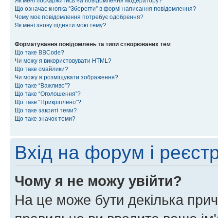
Як мені поскаржитись на повідомлення модератору?
Що означає кнопка “Зберегти” в формі написання повідомлення?
Чому моє повідомлення потребує одобрення?
Як мені знову підняти мою тему?
Форматування повідомлень та типи створюваних тем
Що таке BBCode?
Чи можу я використовувати HTML?
Що таке смайлики?
Чи можу я розміщувати зображення?
Що таке “Важливо”?
Що таке “Оголошення”?
Що таке “Прикріплено”?
Що таке закриті теми?
Що таке значок теми?
Вхід на форум і реєст
Чому я не можу увійти?
На це може бути декілька прич