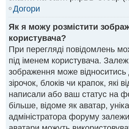
Догори
Як я можу розмістити зображ
користувача?
При перегляді повідомлень мо
під іменем користувача. Зале
зображення може відноситись д
зірочок, блоків чи крапок, які
написали або ваш статус на ф
більше, відоме як аватар, унік
адміністратора форуму залежит
аватари можуть використовува