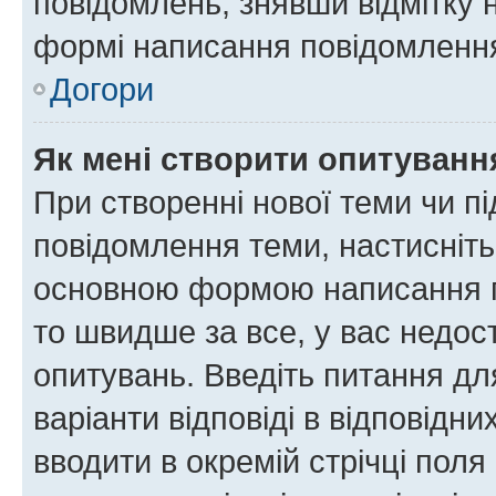
повідомлень, знявши відмітку 
формі написання повідомлення
Догори
Як мені створити опитуванн
При створенні нової теми чи п
повідомлення теми, настисніт
основною формою написання по
то швидше за все, у вас недос
опитувань. Введіть питання для
варіанти відповіді в відповідни
вводити в окремій стрічці поля 