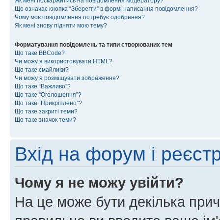
Як мені поскаржитись на повідомлення модератору?
Що означає кнопка “Зберегти” в формі написання повідомлення?
Чому моє повідомлення потребує одобрення?
Як мені знову підняти мою тему?
Форматування повідомлень та типи створюваних тем
Що таке BBCode?
Чи можу я використовувати HTML?
Що таке смайлики?
Чи можу я розміщувати зображення?
Що таке “Важливо”?
Що таке “Оголошення”?
Що таке “Прикріплено”?
Що таке закриті теми?
Що таке значок теми?
Вхід на форум і реєст
Чому я не можу увійти?
На це може бути декілька прич