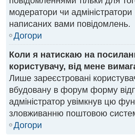
повідомленнями тільки для тог
модератори чи адміністратори 
написаних вами повідомлень.
Догори
Коли я натискаю на посиланн
користувачу, від мене вима
Лише зареєстровані користувач
вбудовану в форум форму відп
адміністратор увімкнув цю фун
зловживанню поштовою систем
Догори