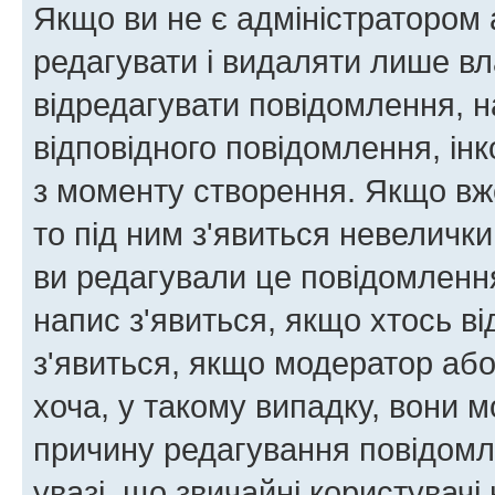
Якщо ви не є адміністратором
редагувати і видаляти лише в
відредагувати повідомлення, 
відповідного повідомлення, ін
з моменту створення. Якщо вже
то під ним з'явиться невелички
ви редагували це повідомлення
напис з'явиться, якщо хтось ві
з'явиться, якщо модератор або
хоча, у такому випадку, вони
причину редагування повідомле
увазі, що звичайні користувач