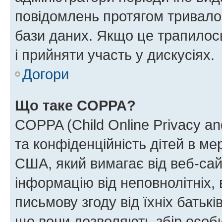
повідомлень протягом тривало
бази даних. Якщо це трапилос
і прийняти участь у дискусіях.
Догори
Що таке COPPA?
COPPA (Child Online Privacy and
та конфіденційність дітей в мер
США, який вимагає від веб-сай
інформацію від неповнолітніх, 
письмову згоду від їхніх батькі
що вони дозволяють збір особис