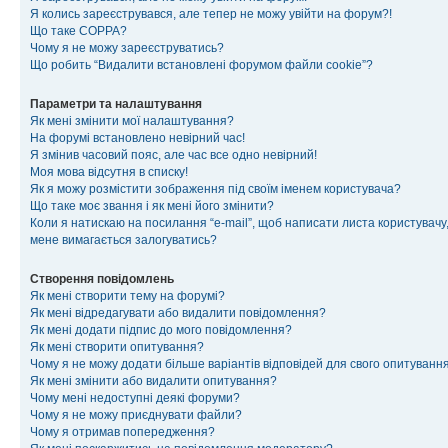
Я колись зареєструвався, але тепер не можу увійти на форум?!
Що таке COPPA?
Чому я не можу зареєструватись?
Що робить “Видалити встановлені форумом файли cookie”?
Параметри та налаштування
Як мені змінити мої налаштування?
На форумі встановлено невірний час!
Я змінив часовий пояс, але час все одно невірний!
Моя мова відсутня в списку!
Як я можу розмістити зображення під своїм іменем користувача?
Що таке моє звання і як мені його змінити?
Коли я натискаю на посилання “e-mail”, щоб написати листа користувачу,
мене вимагається залогуватись?
Створення повідомлень
Як мені створити тему на форумі?
Як мені відредагувати або видалити повідомлення?
Як мені додати підпис до мого повідомлення?
Як мені створити опитування?
Чому я не можу додати більше варіантів відповідей для свого опитуванн
Як мені змінити або видалити опитування?
Чому мені недоступні деякі форуми?
Чому я не можу приєднувати файли?
Чому я отримав попередження?