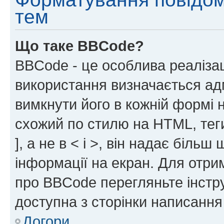
тем
Що таке BBCode?
BBCode - це особлива реаліза
використання визначається ад
вимкнути його в кожній формі
схожий по стилю на HTML, теги
], а не в < і >, він надає біль
інформації на екран. Для отри
про BBCode перегляньте інстру
доступна з сторінки написання
Догори