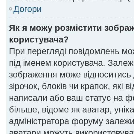
Догори
Як я можу розмістити зображ
користувача?
При перегляді повідомлень мо
під іменем користувача. Зале
зображення може відноситись д
зірочок, блоків чи крапок, які
написали або ваш статус на ф
більше, відоме як аватар, унік
адміністратора форуму залежит
аватари можуть використовува