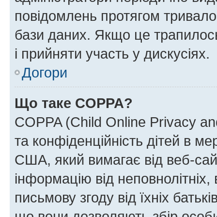
повідомлень протягом тривало
бази даних. Якщо це трапилос
і прийняти участь у дискусіях.
Догори
Що таке COPPA?
COPPA (Child Online Privacy and
та конфіденційність дітей в мер
США, який вимагає від веб-сай
інформацію від неповнолітніх, 
письмову згоду від їхніх батькі
що вони дозволяють збір особис