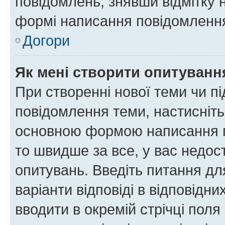
повідомлень, знявши відмітку 
формі написання повідомлення
Догори
Як мені створити опитуванн
При створенні нової теми чи п
повідомлення теми, настисніт
основною формою написання по
то швидше за все, у вас недос
опитувань. Введіть питання для
варіанти відповіді в відповідни
вводити в окремій стрічці поля 