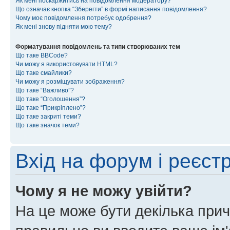
Як мені поскаржитись на повідомлення модератору?
Що означає кнопка “Зберегти” в формі написання повідомлення?
Чому моє повідомлення потребує одобрення?
Як мені знову підняти мою тему?
Форматування повідомлень та типи створюваних тем
Що таке BBCode?
Чи можу я використовувати HTML?
Що таке смайлики?
Чи можу я розміщувати зображення?
Що таке “Важливо”?
Що таке “Оголошення”?
Що таке “Прикріплено”?
Що таке закриті теми?
Що таке значок теми?
Вхід на форум і реєст
Чому я не можу увійти?
На це може бути декілька прич