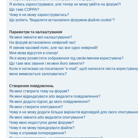
Я колись зареєструвався, але тепер не можу увійти на форум?!
Що таке COPPA?
Чому я не можу зареєструватись?
Що робить “Видалити встановлені форумом файли cookie”?
Параметри та налаштування
Як мені змінити мої налаштування?
На форумі встановлено невірний час!
Я змінив часовий пояс, але час все одно невірний!
Моя мова відсутня в списку!
Як я можу розмістити зображення під своїм іменем користувача?
Що таке моє звання і як мені його змінити?
Коли я натискаю на посилання “e-mail”, щоб написати листа користувачу,
мене вимагається залогуватись?
Створення повідомлень
Як мені створити тему на форумі?
Як мені відредагувати або видалити повідомлення?
Як мені додати підпис до мого повідомлення?
Як мені створити опитування?
Чому я не можу додати більше варіантів відповідей для свого опитуванн
Як мені змінити або видалити опитування?
Чому мені недоступні деякі форуми?
Чому я не можу приєднувати файли?
Чому я отримав попередження?