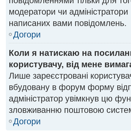
повідомленнями тільки для тог
модератори чи адміністратори 
написаних вами повідомлень.
Догори
Коли я натискаю на посиланн
користувачу, від мене вима
Лише зареєстровані користувач
вбудовану в форум форму відп
адміністратор увімкнув цю фун
зловживанню поштовою систем
Догори