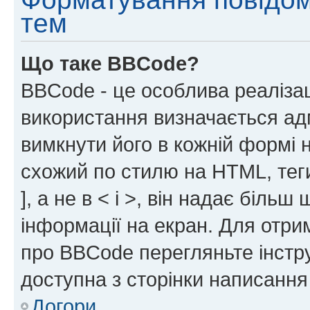
тем
Що таке BBCode?
BBCode - це особлива реаліза
використання визначається ад
вимкнути його в кожній формі
схожий по стилю на HTML, теги
], а не в < і >, він надає біль
інформації на екран. Для отри
про BBCode перегляньте інстру
доступна з сторінки написання
Догори