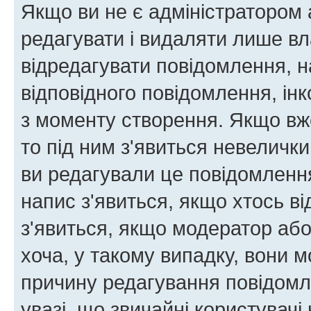
Якщо ви не є адміністратором
редагувати і видаляти лише в
відредагувати повідомлення, 
відповідного повідомлення, ін
з моменту створення. Якщо вже
то під ним з'явиться невелички
ви редагували це повідомлення
напис з'явиться, якщо хтось ві
з'явиться, якщо модератор або
хоча, у такому випадку, вони
причину редагування повідомле
увазі, що звичайні користувач