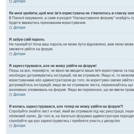
Догори
Як мені зробити, щоб моє ім'я користувача не з'являлось в списку он
В Панелі керування, а саме в розділі “Налаштування форуму” знайдіть п
будете вважатись прихованим користувачем.
Догори
Я забув свій пароль
Не панікуйте! Хоча ваш пароль не може бути відновлено, вам легко може
зможете увійти на форум.
Догори
Я зареєструвався, але не можу увійти на форум!
Перш за все, перевірте, чи вірно ви вводите ваше ім'я користувача та п
необхідно дотримуватись інструкцій, які ви отримали. Якщо ні, то можли
користувачами або адміністратором до того, як користувач зможе увійти
дотримуйтесь інструкцій, якщо ви не отримали листа, переконайтесь що 
анонімних зловживань на форумі. Якщо ви переконані, що ви ввели прави
Догори
Я колись зареєструвався, але тепер не можу увійти на форум?!
Спробуйте знайти лист e-mail, який ви отримали під час реєстрації, пер
обліковий запис. До того ж, на багатьох форумах адміністратори період
спробуйте ще раз зареєструватись і прийняти участь у дискусіях.
Догори