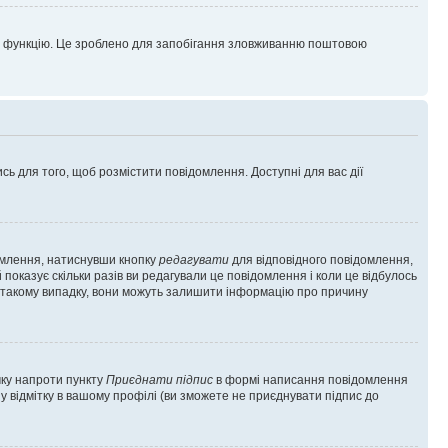
цю функцію. Це зроблено для запобігання зловживанню поштовою
сь для того, щоб розмістити повідомлення. Доступні для вас дії
омлення, натиснувши кнопку
редагувати
для відповідного повідомлення,
показує скільки разів ви редагували це повідомлення і коли це відбулось
 у такому випадку, вони можуть залишити інформацію про причину
чку напроти пункту
Приєднати підпис
в формі написання повідомлення
у відмітку в вашому профілі (ви зможете не приєднувати підпис до