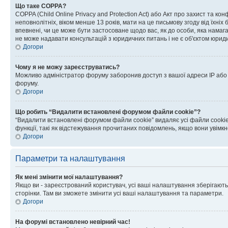
Що таке COPPA?
COPPA (Child Online Privacy and Protection Act) або Акт про захист та ко
неповнолітніх, віком менше 13 років, мати на це письмову згоду від їхніх 
впевнені, чи це може бути застосоване щодо вас, як до особи, яка нама
не може надавати консультацій з юридичних питань і не є об'єктом юриди
Догори
Чому я не можу зареєструватись?
Можливо адміністратор форуму заборонив доступ з вашої адреси IP або ім
форуму.
Догори
Що робить “Видалити встановлені форумом файли cookie”?
“Видалити встановлені форумом файли cookie” видаляє усі файли cookie
функції, такі як відстежування прочитаних повідомлень, якщо вони увімк
Догори
Параметри та налаштування
Як мені змінити мої налаштування?
Якщо ви - зареєстрований користувач, усі ваші налаштування зберігаютьс
сторінки. Там ви зможете змінити усі ваші налаштування та параметри.
Догори
На форумі встановлено невірний час!