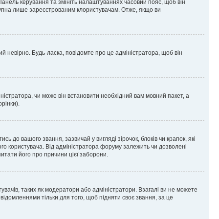
 Панель керування та змініть налаштуваннях часовий пояс, щоб він
ступна лише зареєстрованим клористувачам. Отже, якщо ви
ий невірно. Будь-ласка, повідомте про це адміністратора, щоб він
ністратора, чи може він встановити необхідний вам мовний пакет, а
рінки).
до вашого звання, зазвичай у вигляді зірочок, блоків чи крапок, які
ого користувача. Від адміністратора форуму залежить чи дозволені
питати його про причини цієї заборони.
тувачів, таких як модератори або адміністратори. Взагалі ви не можете
ідомленнями тільки для того, щоб підняти своє звання, за це