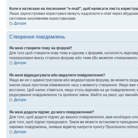
Коли я натискаю на посилання “e-mail”, щоб написати листа користув
Лише зареєстровані користувачі можуть надсилати e-mail через вбудова
системою анонімними користувачами.
Догори
Створення повідомлень
Як мені створити тему на форумі?
Для того щоб створити нову тему в одному з форумів, натисність відповід
перераховані внизу сторінок форуму або теми (
Ви можете створювати н
Догори
Як мені відредагувати або видалити повідомлення?
Якщо ви не є адміністратором або модератором форуму, ви можете реда
інколи лише протягом обмеженого часу з моменту створення. Якщо вже хто
востаннє. Цей напис з'явиться, якщо хтось відповів на це повідомлення;
редагування повідомлення та зроблені зміни. Майте на увазі, що звичайн
Догори
Як мені додати підпис до мого повідомлення?
Для того, щоб додати підпис до вашого повідомлення, вам необхідно спо
для того, щоб підпис приєднався. Також ви можете встановити приєднанн
окремих повідомлень, знявши відмітку напроти пункту
Приєднати підпи
Догори