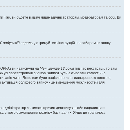
оти
Так
, ви будете видимі лише адміністраторам, модераторам та собі. Ви
Я забув свій пароль
, дотримуйтесь інструкцій і незабаром ви знову
 COPPA і ви натиснули на
Мені менше 13 років
під час реєстрації, то вам
б усі зареєстровані облікові записи були активовані самостійно
активація чи ні. Якщо вам було надіслано лист електронною поштою,
ся активація облікового запису - це зменшення можливостей для
що адміністратор з якихось причин деактивував або видалив ваш
асу, з метою зменшення розміру бази даних. Якщо це трапилось,