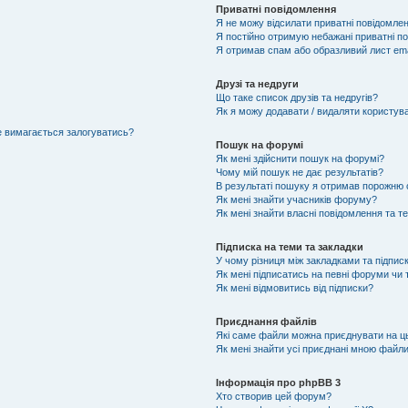
Приватні повідомлення
Я не можу відсилати приватні повідомлен
Я постійно отримую небажані приватні п
Я отримав спам або образливий лист ema
Друзі та недруги
Що таке список друзів та недругів?
Як я можу додавати / видаляти користувач
не вимагається залогуватись?
Пошук на форумі
Як мені здійснити пошук на форумі?
Чому мій пошук не дає результатів?
В результаті пошуку я отримав порожню с
Як мені знайти учасників форуму?
Як мені знайти власні повідомлення та т
Підписка на теми та закладки
У чому різниця між закладками та підпис
Як мені підписатись на певні форуми чи
Як мені відмовитись від підписки?
Приєднання файлів
Які саме файли можна приєднувати на 
Як мені знайти усі приєднані мною файл
Інформація про phpBB 3
Хто створив цей форум?