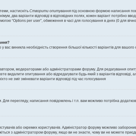
 теми, настисніть
Створити опитування
під основною формою написання повід
мум, два варіанти відповіді в відповідних полях, кожен варіант потрібно вводит
могою “Options per user”, обмеження в часі для голосування в днях (0 для вічног
ання?
 вас виникла необхідність створення більшої кількості варіантів для вашого 
м автором, модераторами або адміністраторами форуму. Для редагування опит
жете видалити опитування або відредагувати будь-який з варіантів відповіді,
хто не зміг змінювати варіанти відповіді під час голосування
 Для перегляду, написання повідомлень і т.п. вам можливо потрібна додатко
истувачів або окремих користувачів. Адміністратор форуму можливо заборонив
жіться з адміністратором форуму, якщо ви не знаєте, чому ви не можете приє