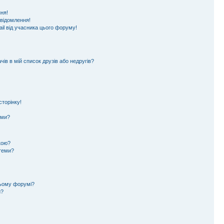
ня!
овідомлення!
il від учасника цього форуму!
ів в мій список друзів або недругів?
торінку!
еми?
кою?
 теми?
цьому форумі?
и?