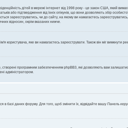
нфіденційність дітей в мережі інтернет від 1998 року - це закон США, який вима
батьків або підтвердження від їхніх опікунів, що вони дозволяють збір особисто
гається зареєструватись, чи до сайту, на якому ви намагаєтесь зареєструватис
чних відносин, окрім вказаних нижче.
'я користувача, яке ви намагаєтесь зареєструвати. Також він міг вимкнути ре
, створені програмним забезпеченням phpBB3, які дозволяють вам залишатись
нені адміністратором.
я в базі даних форуму. Для того, щоб змінити їх, відвідайте вашу
Панель керу