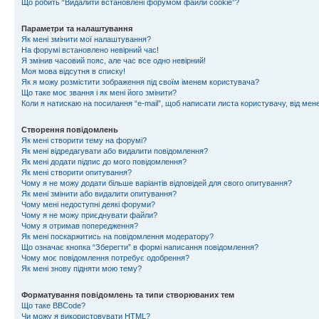
Що робить “Видалити встановлені форумом файли cookie”?
Параметри та налаштування
Як мені змінити мої налаштування?
На форумі встановлено невірний час!
Я змінив часовий пояс, але час все одно невірний!
Моя мова відсутня в списку!
Як я можу розмістити зображення під своїм іменем користувача?
Що таке моє звання і як мені його змінити?
Коли я натискаю на посилання “e-mail”, щоб написати листа користувачу, від ме
Створення повідомлень
Як мені створити тему на форумі?
Як мені відредагувати або видалити повідомлення?
Як мені додати підпис до мого повідомлення?
Як мені створити опитування?
Чому я не можу додати більше варіантів відповідей для свого опитування?
Як мені змінити або видалити опитування?
Чому мені недоступні деякі форуми?
Чому я не можу приєднувати файли?
Чому я отримав попередження?
Як мені поскаржитись на повідомлення модератору?
Що означає кнопка “Зберегти” в формі написання повідомлення?
Чому моє повідомлення потребує одобрення?
Як мені знову підняти мою тему?
Форматування повідомлень та типи створюваних тем
Що таке BBCode?
Чи можу я використовувати HTML?