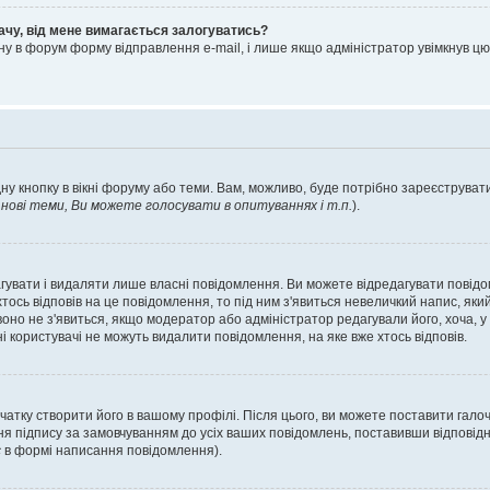
ачу, від мене вимагається залогуватись?
ну в форум форму відправлення e-mail, і лише якщо адміністратор увімкнув 
ну кнопку в вікні форуму або теми. Вам, можливо, буде потрібно зареєструвати
ові теми, Ви можете голосувати в опитуваннях і т.п.
).
гувати і видаляти лише власні повідомлення. Ви можете відредагувати повід
сь відповів на це повідомлення, то під ним з'явиться невеличкий напис, який 
 воно не з'явиться, якщо модератор або адміністратор редагували його, хоча,
і користувачі не можуть видалити повідомлення, на яке вже хтось відповів.
чатку створити його в вашому профілі. Після цього, ви можете поставити гало
я підпису за замовчуванням до усіх ваших повідомлень, поставивши відповідн
с
в формі написання повідомлення).