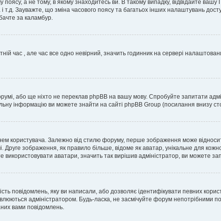
 поясу, а не тому, в якому знаходитесь ви. В такому випадку, відвідайте вашу
 і т.д. Зауважте, що зміна часового поясу та багатьох інших налаштувань до
бачте за каламбур.
тній час , але час все одно невірний, значить годинник на сервері налаштован
орумі, або ще ніхто не переклав phpBB на вашу мову. Спробуйте запитати адмі
альну інформацію ви можете знайти на сайті phpBB Group (посилання внизу сто
м користувача. Залежно від стилю форуму, перше зображення може відноситись 
. Друге зображення, як правило більше, відоме як аватар, унікальне для кожн
те використовувати аватари, значить так вирішив адміністратор, ви можете за
ість повідомлень, яку ви написали, або дозволяє ідентифікувати певних корис
влюються адміністратором. Будь-ласка, не засмічуйте форум непотрібними пов
аних вами повідомлень.