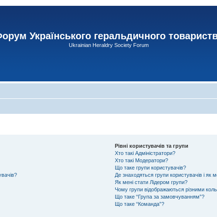
орум Українського геральдичного товарист
Ukrainian Heraldry Society Forum
Рівні користувачів та групи
Хто такі Адміністратори?
Хто такі Модератори?
Що таке групи користувачів?
увачів?
Де знаходяться групи користувачів і як м
Як мені стати Лідером групи?
Чому групи відображаються різними кол
Що таке “Група за замовчуванням”?
Що таке “Команда”?