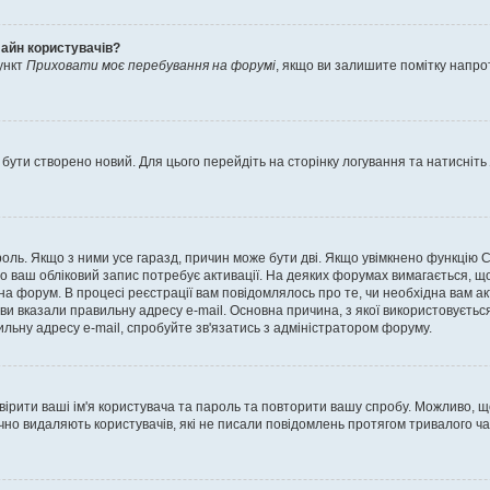
лайн користувачів?
ункт
Приховати моє перебування на форумі
, якщо ви залишите помітку напр
 бути створено новий. Для цього перейдіть на сторінку логування та натисніть
ароль. Якщо з ними усе гаразд, причин може бути дві. Якщо увімкнено функцію
во ваш обліковий запис потребує активації. На деяких форумах вимагається, що
 на форум. В процесі реєстрації вам повідомлялось про те, чи необхідна вам 
ви вказали правильну адресу e-mail. Основна причина, з якої використовуєть
льну адресу e-mail, спробуйте зв'язатись з адміністратором форуму.
евірити ваші ім'я користувача та пароль та повторити вашу спробу. Можливо, 
ично видаляють користувачів, які не писали повідомлень протягом тривалого ч