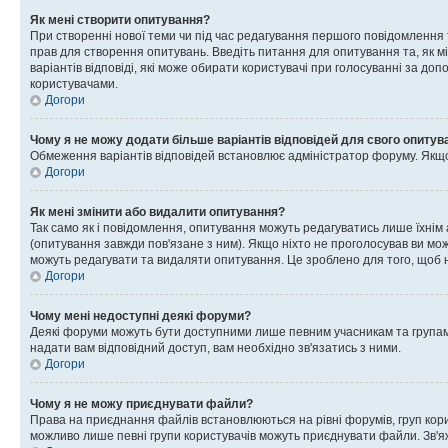
Як мені створити опитування?
При створенні нової теми чи під час редагування першого повідомлення
прав для створення опитувань. Введіть питання для опитування та, як міні
варіантів відповіді, які може обирати користувачі при голосуванні за допо
користувачами.
Догори
Чому я не можу додати більше варіантів відповідей для свого опитув
Обмеження варіантів відповідей встановлює адміністратор форуму. Якщо у
Догори
Як мені змінити або видалити опитування?
Так само як і повідомлення, опитування можуть редагуватись лише їхні
(опитування завжди пов'язане з ним). Якщо ніхто не проголосував ви мо
можуть редагувати та видаляти опитування. Це зроблено для того, щоб ні
Догори
Чому мені недоступні деякі форуми?
Деякі форуми можуть бути доступними лише певним учасникам та групам.
надати вам відповідний доступ, вам необхідно зв'язатись з ними.
Догори
Чому я не можу приєднувати файли?
Права на приєднання файлів встановлюються на рівні форумів, груп кор
можливо лише певні групи користувачів можуть приєднувати файли. Зв'я