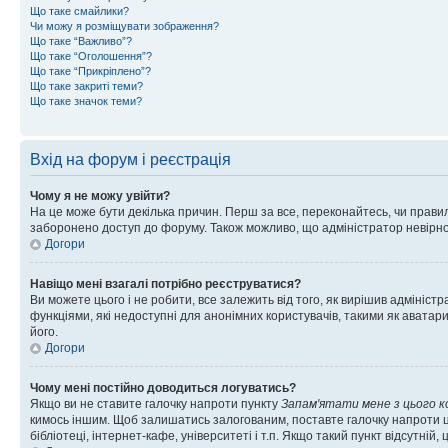
Що таке смайлики?
Чи можу я розміщувати зображення?
Що таке “Важливо”?
Що таке “Оголошення”?
Що таке “Прикріплено”?
Що таке закриті теми?
Що таке значок теми?
Вхід на форум і реєстрація
Чому я не можу увійти?
На це може бути декілька причин. Перш за все, переконайтесь, чи правил
заборонено доступ до форуму. Також можливо, що адміністратор невірно
Догори
Навіщо мені взагалі потрібно реєструватися?
Ви можете цього і не робити, все залежить від того, як вирішив адмініс
функціями, які недоступні для анонімних користувачів, такими як аватари
його.
Догори
Чому мені постійно доводиться логуватись?
Якщо ви не ставите галочку напроти пункту
Запам'ятати мене з цього 
кимось іншим. Щоб залишатись залогованим, поставте галочку напроти ц
бібліотеці, інтернет-кафе, університеті і т.п. Якщо такий пункт відсутній