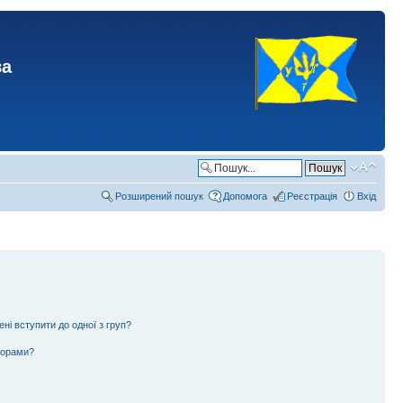
ва
Розширений пошук
Допомога
Реєстрація
Вхід
ені вступити до одної з груп?
ьорами?