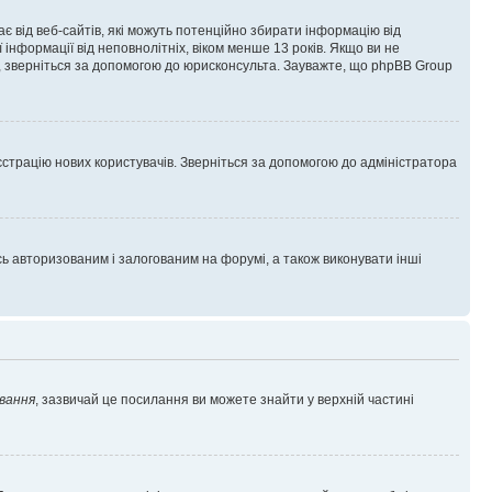
гає від веб-сайтів, які можуть потенційно збирати інформацію від
ї інформації від неповнолітніх, віком менше 13 років. Якщо ви не
ь, зверніться за допомогою до юрисконсульта. Зауважте, що phpBB Group
єстрацію нових користувачів. Зверніться за допомогою до адміністратора
 авторизованим і залогованим на форумі, а також виконувати інші
вання
, зазвичай це посилання ви можете знайти у верхній частині