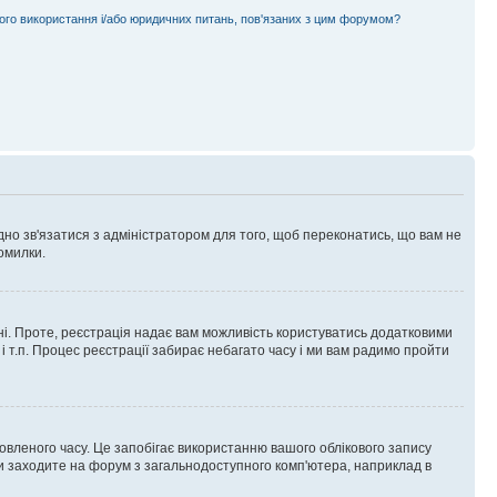
ного використання і/або юридичних питань, пов'язаних з цим форумом?
ідно зв'язатися з адміністратором для того, щоб переконатись, що вам не
омилки.
 ні. Проте, реєстрація надає вам можливість користуватись додатковими
 і т.п. Процес реєстрації забирає небагато часу і ми вам радимо пройти
овленого часу. Це запобігає використанню вашого облікового запису
ви заходите на форум з загальнодоступного комп'ютера, наприклад в