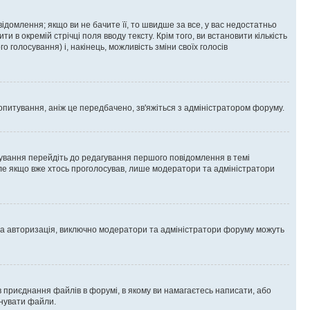
омлення; якщо ви не бачите її, то швидше за все, у вас недостатньо
и в окремій стрічці поля вводу тексту. Крім того, ви встановити кількість
о голосування) і, накінець, можливість зміни своїх голосів
опитування, аніж це передбачено, зв'яжіться з адміністратором форуму.
ування перейдіть до редагування першого повідомлення в темі
 але якщо вже хтось проголосував, лише модератори та адміністратори
ва авторизація, виключно модератори та адміністратори форуму можуть
 приєднання файлів в форумі, в якому ви намагаєтесь написати, або
днувати файли.