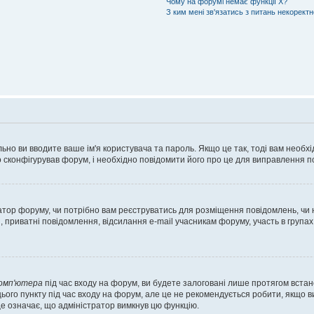
Чому на форумі немає функції X?
З ким мені зв'язатись з питань некорект
ьно ви вводите ваше ім'я користувача та пароль. Якщо це так, тоді вам необх
 сконфігурував форум, і необхідно повідомити його про це для виправлення п
тратор форуму, чи потрібно вам реєструватись для розміщення повідомлень, чи
, приватні повідомлення, відсилання e-mail учасникам форуму, участь в групах
комп'ютера
під час входу на форум, ви будете залоговані лише протягом встан
ього пункту під час входу на форум, але це не рекомендується робити, якщо 
, це означає, що адміністратор вимкнув цю функцію.