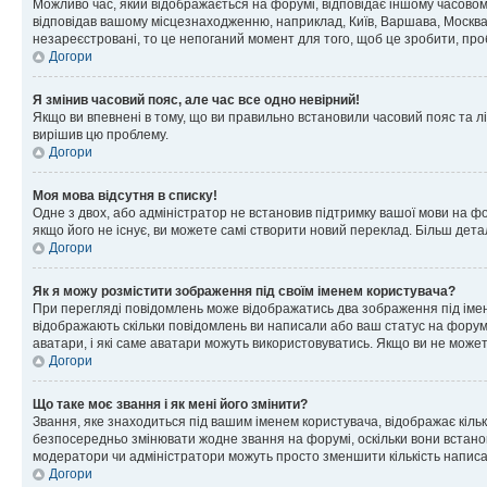
Можливо час, який відображається на форумі, відповідає іншому часовому
відповідав вашому місцезнаходженню, наприклад, Київ, Варшава, Москва
незареєстровані, то це непоганий момент для того, щоб це зробити, про
Догори
Я змінив часовий пояс, але час все одно невірний!
Якщо ви впевнені в тому, що ви правильно встановили часовий пояс та лі
вирішив цю проблему.
Догори
Моя мова відсутня в списку!
Одне з двох, або адміністратор не встановив підтримку вашої мови на ф
якщо його не існує, ви можете самі створити новий переклад. Більш дет
Догори
Як я можу розмістити зображення під своїм іменем користувача?
При перегляді повідомлень може відображатись два зображення під імене
відображають скільки повідомлень ви написали або ваш статус на форумі
аватари, і які саме аватари можуть використовуватись. Якщо ви не може
Догори
Що таке моє звання і як мені його змінити?
Звання, яке знаходиться під вашим іменем користувача, відображає кільк
безпосередньо змінювати жодне звання на форумі, оскільки вони встано
модератори чи адміністратори можуть просто зменшити кількість напис
Догори