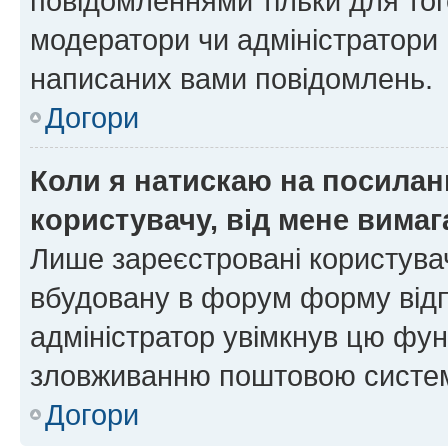
повідомленнями тільки для тог
модератори чи адміністратори 
написаних вами повідомлень.
Догори
Коли я натискаю на посиланн
користувачу, від мене вима
Лише зареєстровані користувач
вбудовану в форум форму відп
адміністратор увімкнув цю фун
зловживанню поштовою систем
Догори