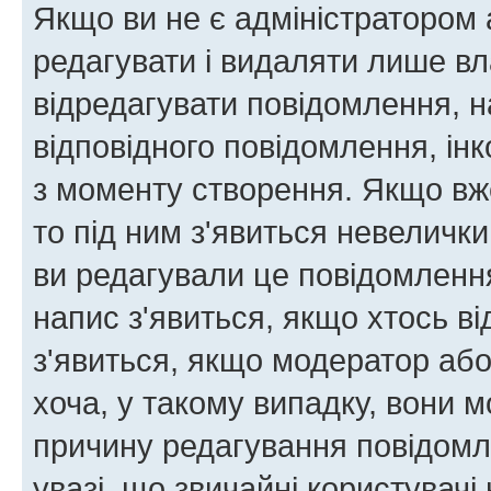
Якщо ви не є адміністратором
редагувати і видаляти лише в
відредагувати повідомлення, 
відповідного повідомлення, ін
з моменту створення. Якщо вже
то під ним з'явиться невелички
ви редагували це повідомлення
напис з'явиться, якщо хтось ві
з'явиться, якщо модератор або
хоча, у такому випадку, вони
причину редагування повідомле
увазі, що звичайні користувач