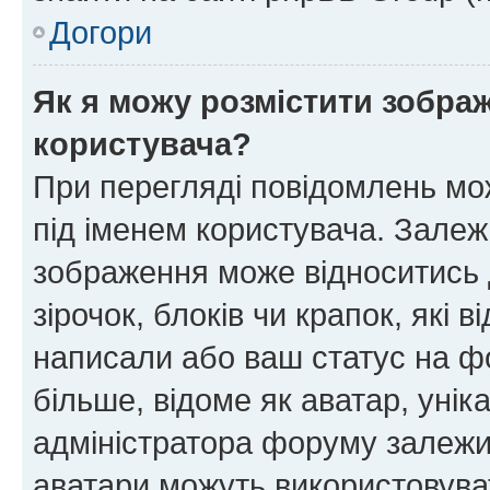
Догори
Як я можу розмістити зображ
користувача?
При перегляді повідомлень мо
під іменем користувача. Зале
зображення може відноситись д
зірочок, блоків чи крапок, які
написали або ваш статус на ф
більше, відоме як аватар, унік
адміністратора форуму залежит
аватари можуть використовува