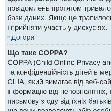
повідомлень протягом тривало
бази даних. Якщо це трапилос
і прийняти участь у дискусіях.
Догори
Що таке COPPA?
COPPA (Child Online Privacy and
та конфіденційність дітей в мер
США, який вимагає від веб-сай
інформацію від неповнолітніх, 
письмову згоду від їхніх батькі
що вони дозволяють збір особис