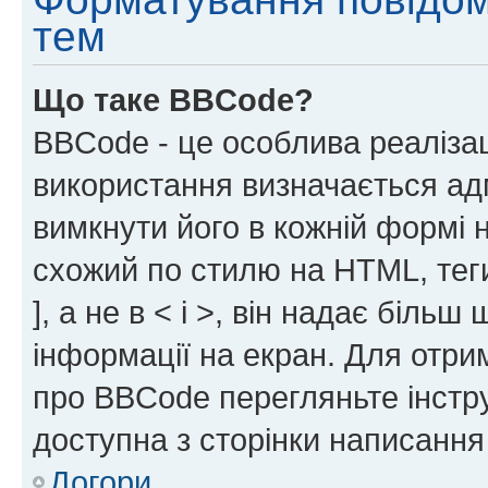
тем
Що таке BBCode?
BBCode - це особлива реаліза
використання визначається ад
вимкнути його в кожній формі
схожий по стилю на HTML, теги
], а не в < і >, він надає біль
інформації на екран. Для отри
про BBCode перегляньте інстру
доступна з сторінки написання
Догори