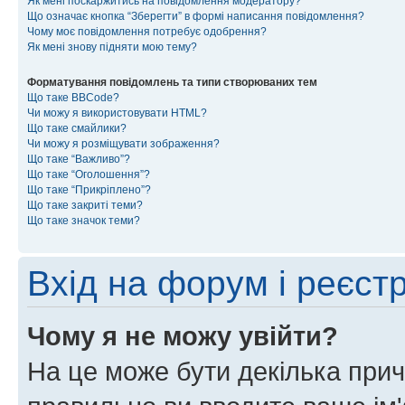
Як мені поскаржитись на повідомлення модератору?
Що означає кнопка “Зберегти” в формі написання повідомлення?
Чому моє повідомлення потребує одобрення?
Як мені знову підняти мою тему?
Форматування повідомлень та типи створюваних тем
Що таке BBCode?
Чи можу я використовувати HTML?
Що таке смайлики?
Чи можу я розміщувати зображення?
Що таке “Важливо”?
Що таке “Оголошення”?
Що таке “Прикріплено”?
Що таке закриті теми?
Що таке значок теми?
Вхід на форум і реєст
Чому я не можу увійти?
На це може бути декілька прич