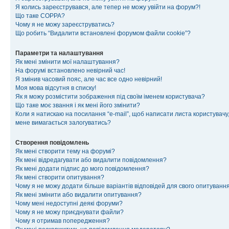
Я колись зареєструвався, але тепер не можу увійти на форум?!
Що таке COPPA?
Чому я не можу зареєструватись?
Що робить “Видалити встановлені форумом файли cookie”?
Параметри та налаштування
Як мені змінити мої налаштування?
На форумі встановлено невірний час!
Я змінив часовий пояс, але час все одно невірний!
Моя мова відсутня в списку!
Як я можу розмістити зображення під своїм іменем користувача?
Що таке моє звання і як мені його змінити?
Коли я натискаю на посилання “e-mail”, щоб написати листа користувачу,
мене вимагається залогуватись?
Створення повідомлень
Як мені створити тему на форумі?
Як мені відредагувати або видалити повідомлення?
Як мені додати підпис до мого повідомлення?
Як мені створити опитування?
Чому я не можу додати більше варіантів відповідей для свого опитуванн
Як мені змінити або видалити опитування?
Чому мені недоступні деякі форуми?
Чому я не можу приєднувати файли?
Чому я отримав попередження?