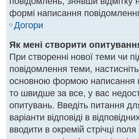
повідомлень, знявши відмітку 
формі написання повідомлення
Догори
Як мені створити опитуванн
При створенні нової теми чи п
повідомлення теми, настисніт
основною формою написання по
то швидше за все, у вас недос
опитувань. Введіть питання для
варіанти відповіді в відповідни
вводити в окремій стрічці поля 