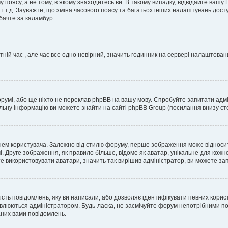
 поясу, а не тому, в якому знаходитесь ви. В такому випадку, відвідайте вашу
 і т.д. Зауважте, що зміна часового поясу та багатьох інших налаштувань до
бачте за каламбур.
тній час , але час все одно невірний, значить годинник на сервері налаштован
орумі, або ще ніхто не переклав phpBB на вашу мову. Спробуйте запитати адмі
альну інформацію ви можете знайти на сайті phpBB Group (посилання внизу сто
м користувача. Залежно від стилю форуму, перше зображення може відноситись 
. Друге зображення, як правило більше, відоме як аватар, унікальне для кожн
те використовувати аватари, значить так вирішив адміністратор, ви можете за
ість повідомлень, яку ви написали, або дозволяє ідентифікувати певних корис
влюються адміністратором. Будь-ласка, не засмічуйте форум непотрібними пов
аних вами повідомлень.