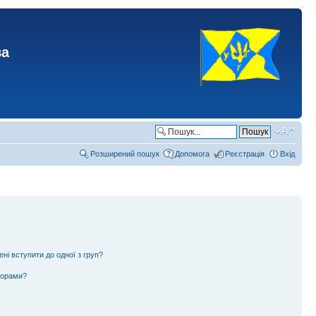
ва
Розширений пошук
Допомога
Реєстрація
Вхід
ені вступити до одної з груп?
ьорами?