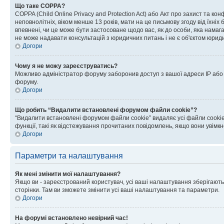
Що таке COPPA?
COPPA (Child Online Privacy and Protection Act) або Акт про захист та ко
неповнолітніх, віком менше 13 років, мати на це письмову згоду від їхніх 
впевнені, чи це може бути застосоване щодо вас, як до особи, яка нама
не може надавати консультацій з юридичних питань і не є об'єктом юриди
Догори
Чому я не можу зареєструватись?
Можливо адміністратор форуму заборонив доступ з вашої адреси IP або ім
форуму.
Догори
Що робить “Видалити встановлені форумом файли cookie”?
“Видалити встановлені форумом файли cookie” видаляє усі файли cookie
функції, такі як відстежування прочитаних повідомлень, якщо вони увімк
Догори
Параметри та налаштування
Як мені змінити мої налаштування?
Якщо ви - зареєстрований користувач, усі ваші налаштування зберігаютьс
сторінки. Там ви зможете змінити усі ваші налаштування та параметри.
Догори
На форумі встановлено невірний час!