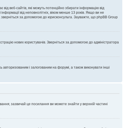
гає від веб-сайтів, які можуть потенційно збирати інформацію від
ї інформації від неповнолітніх, віком менше 13 років. Якщо ви не
ь, зверніться за допомогою до юрисконсульта. Зауважте, що phpBB Group
єстрацію нових користувачів. Зверніться за допомогою до адміністратора
 авторизованим і залогованим на форумі, а також виконувати інші
вання
, зазвичай це посилання ви можете знайти у верхній частині