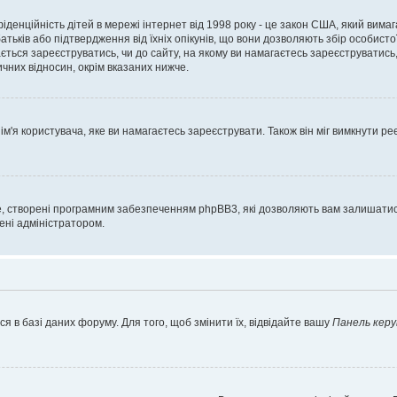
нфіденційність дітей в мережі інтернет від 1998 року - це закон США, який вима
батьків або підтвердження від їхніх опікунів, що вони дозволяють збір особисто
гається зареєструватись, чи до сайту, на якому ви намагаєтесь зареєструватис
чних відносин, окрім вказаних нижче.
'я користувача, яке ви намагаєтесь зареєструвати. Також він міг вимкнути ре
, створені програмним забезпеченням phpBB3, які дозволяють вам залишатись
нені адміністратором.
я в базі даних форуму. Для того, щоб змінити їх, відвідайте вашу
Панель керу