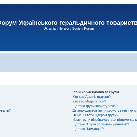
орум Українського геральдичного товарист
Ukrainian Heraldry Society Forum
Рівні користувачів та групи
Хто такі Адміністратори?
Хто такі Модератори?
Що таке групи користувачів?
увачів?
Де знаходяться групи користувачів і як м
Як мені стати Лідером групи?
Чому групи відображаються різними кол
Що таке “Група за замовчуванням”?
Що таке “Команда”?