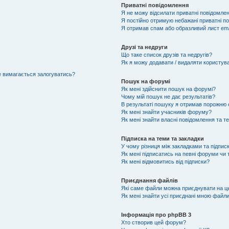
Приватні повідомлення
Я не можу відсилати приватні повідомлен
Я постійно отримую небажані приватні п
Я отримав спам або образливий лист ema
Друзі та недруги
Що таке список друзів та недругів?
Як я можу додавати / видаляти користувач
не вимагається залогуватись?
Пошук на форумі
Як мені здійснити пошук на форумі?
Чому мій пошук не дає результатів?
В результаті пошуку я отримав порожню с
Як мені знайти учасників форуму?
Як мені знайти власні повідомлення та т
Підписка на теми та закладки
У чому різниця між закладками та підпис
Як мені підписатись на певні форуми чи
Як мені відмовитись від підписки?
Приєднання файлів
Які саме файли можна приєднувати на 
Як мені знайти усі приєднані мною файл
Інформація про phpBB 3
Хто створив цей форум?