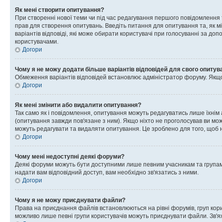
Як мені створити опитування?
При створенні нової теми чи під час редагування першого повідомлення
прав для створення опитувань. Введіть питання для опитування та, як міні
варіантів відповіді, які може обирати користувачі при голосуванні за допо
користувачами.
Догори
Чому я не можу додати більше варіантів відповідей для свого опитув
Обмеження варіантів відповідей встановлює адміністратор форуму. Якщо у
Догори
Як мені змінити або видалити опитування?
Так само як і повідомлення, опитування можуть редагуватись лише їхні
(опитування завжди пов'язане з ним). Якщо ніхто не проголосував ви мо
можуть редагувати та видаляти опитування. Це зроблено для того, щоб ні
Догори
Чому мені недоступні деякі форуми?
Деякі форуми можуть бути доступними лише певним учасникам та групам.
надати вам відповідний доступ, вам необхідно зв'язатись з ними.
Догори
Чому я не можу приєднувати файли?
Права на приєднання файлів встановлюються на рівні форумів, груп кор
можливо лише певні групи користувачів можуть приєднувати файли. Зв'я