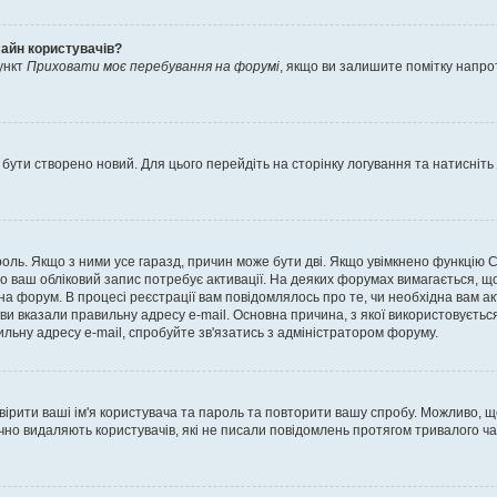
лайн користувачів?
ункт
Приховати моє перебування на форумі
, якщо ви залишите помітку напр
 бути створено новий. Для цього перейдіть на сторінку логування та натисніть
ароль. Якщо з ними усе гаразд, причин може бути дві. Якщо увімкнено функцію
во ваш обліковий запис потребує активації. На деяких форумах вимагається, що
 на форум. В процесі реєстрації вам повідомлялось про те, чи необхідна вам 
ви вказали правильну адресу e-mail. Основна причина, з якої використовуєть
льну адресу e-mail, спробуйте зв'язатись з адміністратором форуму.
евірити ваші ім'я користувача та пароль та повторити вашу спробу. Можливо, 
ично видаляють користувачів, які не писали повідомлень протягом тривалого ч