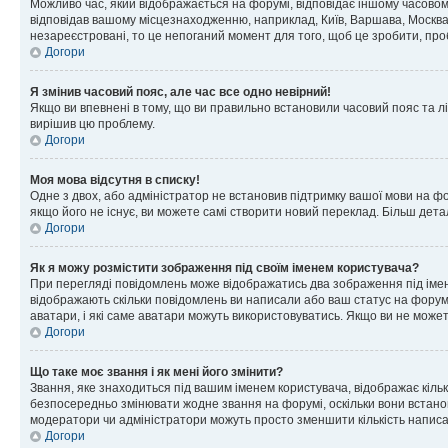
Можливо час, який відображається на форумі, відповідає іншому часовому
відповідав вашому місцезнаходженню, наприклад, Київ, Варшава, Москва
незареєстровані, то це непоганий момент для того, щоб це зробити, про
Догори
Я змінив часовий пояс, але час все одно невірний!
Якщо ви впевнені в тому, що ви правильно встановили часовий пояс та лі
вирішив цю проблему.
Догори
Моя мова відсутня в списку!
Одне з двох, або адміністратор не встановив підтримку вашої мови на ф
якщо його не існує, ви можете самі створити новий переклад. Більш дет
Догори
Як я можу розмістити зображення під своїм іменем користувача?
При перегляді повідомлень може відображатись два зображення під імене
відображають скільки повідомлень ви написали або ваш статус на форумі
аватари, і які саме аватари можуть використовуватись. Якщо ви не може
Догори
Що таке моє звання і як мені його змінити?
Звання, яке знаходиться під вашим іменем користувача, відображає кільк
безпосередньо змінювати жодне звання на форумі, оскільки вони встано
модератори чи адміністратори можуть просто зменшити кількість напис
Догори