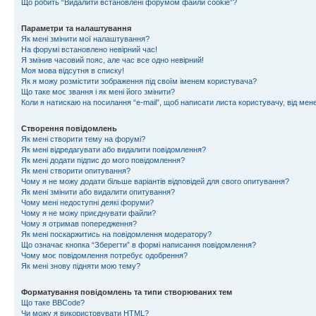
Що робить “Видалити встановлені форумом файли cookie”?
Параметри та налаштування
Як мені змінити мої налаштування?
На форумі встановлено невірний час!
Я змінив часовий пояс, але час все одно невірний!
Моя мова відсутня в списку!
Як я можу розмістити зображення під своїм іменем користувача?
Що таке моє звання і як мені його змінити?
Коли я натискаю на посилання “e-mail”, щоб написати листа користувачу, від ме
Створення повідомлень
Як мені створити тему на форумі?
Як мені відредагувати або видалити повідомлення?
Як мені додати підпис до мого повідомлення?
Як мені створити опитування?
Чому я не можу додати більше варіантів відповідей для свого опитування?
Як мені змінити або видалити опитування?
Чому мені недоступні деякі форуми?
Чому я не можу приєднувати файли?
Чому я отримав попередження?
Як мені поскаржитись на повідомлення модератору?
Що означає кнопка “Зберегти” в формі написання повідомлення?
Чому моє повідомлення потребує одобрення?
Як мені знову підняти мою тему?
Форматування повідомлень та типи створюваних тем
Що таке BBCode?
Чи можу я використовувати HTML?