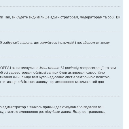
оти
Так
, ви будете видимі лише адміністраторам, модераторам та собі. Ви
Я забув свій пароль
, дотримуйтесь інструкцій і незабаром ви знову
 COPPA і ви натиснули на
Мені менше 13 років
під час реєстрації, то вам
б усі зареєстровані облікові записи були активовані самостійно
активація чи ні. Якщо вам було надіслано лист електронною поштою,
ся активація облікового запису - це зменшення можливостей для
що адміністратор з якихось причин деактивував або видалив ваш
асу, з метою зменшення розміру бази даних. Якщо це трапилось,