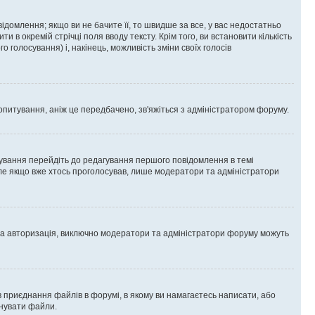
омлення; якщо ви не бачите її, то швидше за все, у вас недостатньо
и в окремій стрічці поля вводу тексту. Крім того, ви встановити кількість
о голосування) і, накінець, можливість зміни своїх голосів
опитування, аніж це передбачено, зв'яжіться з адміністратором форуму.
ування перейдіть до редагування першого повідомлення в темі
 але якщо вже хтось проголосував, лише модератори та адміністратори
ва авторизація, виключно модератори та адміністратори форуму можуть
 приєднання файлів в форумі, в якому ви намагаєтесь написати, або
днувати файли.