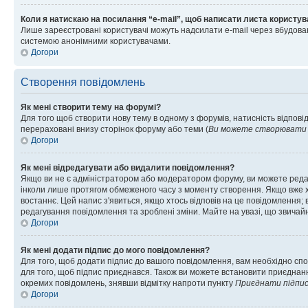
Коли я натискаю на посилання “e-mail”, щоб написати листа користув
Лише зареєстровані користувачі можуть надсилати e-mail через вбудова
системою анонімними користувачами.
Догори
Створення повідомлень
Як мені створити тему на форумі?
Для того щоб створити нову тему в одному з форумів, натисність відповід
перераховані внизу сторінок форуму або теми (
Ви можете створювати н
Догори
Як мені відредагувати або видалити повідомлення?
Якщо ви не є адміністратором або модератором форуму, ви можете реда
інколи лише протягом обмеженого часу з моменту створення. Якщо вже хто
востаннє. Цей напис з'явиться, якщо хтось відповів на це повідомлення;
редагування повідомлення та зроблені зміни. Майте на увазі, що звичайн
Догори
Як мені додати підпис до мого повідомлення?
Для того, щоб додати підпис до вашого повідомлення, вам необхідно спо
для того, щоб підпис приєднався. Також ви можете встановити приєднанн
окремих повідомлень, знявши відмітку напроти пункту
Приєднати підпи
Догори