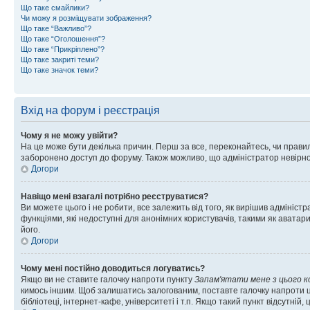
Що таке смайлики?
Чи можу я розміщувати зображення?
Що таке “Важливо”?
Що таке “Оголошення”?
Що таке “Прикріплено”?
Що таке закриті теми?
Що таке значок теми?
Вхід на форум і реєстрація
Чому я не можу увійти?
На це може бути декілька причин. Перш за все, переконайтесь, чи правил
заборонено доступ до форуму. Також можливо, що адміністратор невірно
Догори
Навіщо мені взагалі потрібно реєструватися?
Ви можете цього і не робити, все залежить від того, як вирішив адмініс
функціями, які недоступні для анонімних користувачів, такими як аватари
його.
Догори
Чому мені постійно доводиться логуватись?
Якщо ви не ставите галочку напроти пункту
Запам'ятати мене з цього 
кимось іншим. Щоб залишатись залогованим, поставте галочку напроти ц
бібліотеці, інтернет-кафе, університеті і т.п. Якщо такий пункт відсутній