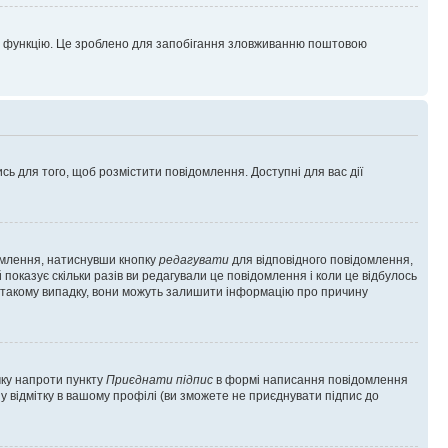
цю функцію. Це зроблено для запобігання зловживанню поштовою
сь для того, щоб розмістити повідомлення. Доступні для вас дії
омлення, натиснувши кнопку
редагувати
для відповідного повідомлення,
показує скільки разів ви редагували це повідомлення і коли це відбулось
 у такому випадку, вони можуть залишити інформацію про причину
чку напроти пункту
Приєднати підпис
в формі написання повідомлення
у відмітку в вашому профілі (ви зможете не приєднувати підпис до