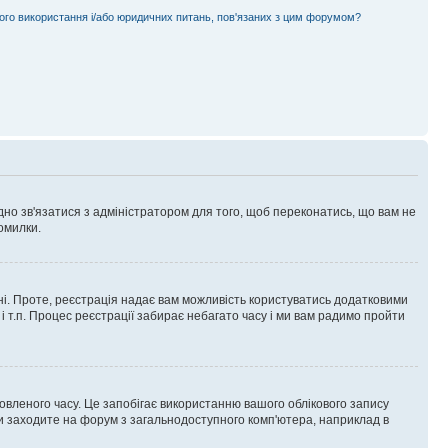
ного використання і/або юридичних питань, пов'язаних з цим форумом?
ідно зв'язатися з адміністратором для того, щоб переконатись, що вам не
омилки.
 ні. Проте, реєстрація надає вам можливість користуватись додатковими
 і т.п. Процес реєстрації забирає небагато часу і ми вам радимо пройти
овленого часу. Це запобігає використанню вашого облікового запису
ви заходите на форум з загальнодоступного комп'ютера, наприклад в