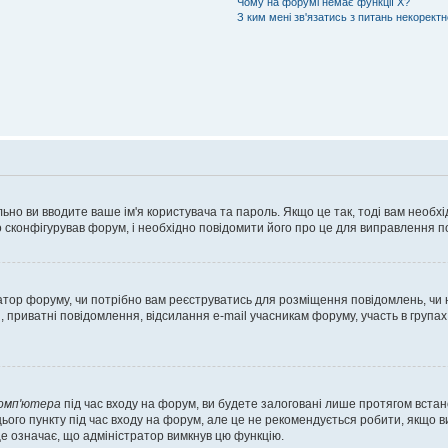
Чому на форумі немає функції X?
З ким мені зв'язатись з питань некорект
ьно ви вводите ваше ім'я користувача та пароль. Якщо це так, тоді вам необх
 сконфігурував форум, і необхідно повідомити його про це для виправлення п
тратор форуму, чи потрібно вам реєструватись для розміщення повідомлень, чи
, приватні повідомлення, відсилання e-mail учасникам форуму, участь в групах
комп'ютера
під час входу на форум, ви будете залоговані лише протягом встан
ього пункту під час входу на форум, але це не рекомендується робити, якщо 
, це означає, що адміністратор вимкнув цю функцію.