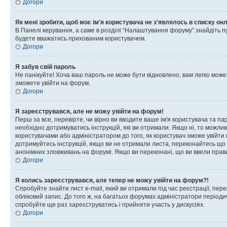
Догори
Як мені зробити, щоб моє ім'я користувача не з'являлось в списку он
В Панелі керування, а саме в розділі “Налаштування форуму” знайдіть п
будете вважатись прихованим користувачем.
Догори
Я забув свій пароль
Не панікуйте! Хоча ваш пароль не може бути відновлено, вам легко може
зможете увійти на форум.
Догори
Я зареєструвався, але не можу увійти на форум!
Перш за все, перевірте, чи вірно ви вводите ваше ім'я користувача та п
необхідно дотримуватись інструкцій, які ви отримали. Якщо ні, то можли
користувачами або адміністратором до того, як користувач зможе увійти
дотримуйтесь інструкцій, якщо ви не отримали листа, переконайтесь що 
анонімних зловживань на форумі. Якщо ви переконані, що ви ввели прави
Догори
Я колись зареєструвався, але тепер не можу увійти на форум?!
Спробуйте знайти лист e-mail, який ви отримали під час реєстрації, пер
обліковий запис. До того ж, на багатьох форумах адміністратори період
спробуйте ще раз зареєструватись і прийняти участь у дискусіях.
Догори