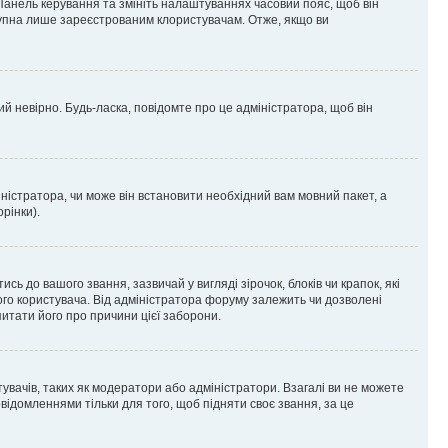
 Панель керування та змініть налаштуваннях часовий пояс, щоб він
ступна лише зареєстрованим клористувачам. Отже, якщо ви
ий невірно. Будь-ласка, повідомте про це адміністратора, щоб він
ністратора, чи може він встановити необхідний вам мовний пакет, а
рінки).
до вашого звання, зазвичай у вигляді зірочок, блоків чи крапок, які
ого користувача. Від адміністратора форуму залежить чи дозволені
питати його про причини цієї заборони.
тувачів, таких як модератори або адміністратори. Взагалі ви не можете
ідомленнями тільки для того, щоб підняти своє звання, за це