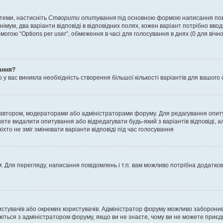
 теми, настисніть
Створити опитування
під основною формою написання повід
мум, два варіанти відповіді в відповідних полях, кожен варіант потрібно вводит
могою “Options per user”, обмеження в часі для голосування в днях (0 для вічног
ання?
 вас виникла необхідність створення більшої кількості варіантів для вашого 
м автором, модераторами або адміністраторами форуму. Для редагування опит
жете видалити опитування або відредагувати будь-який з варіантів відповіді,
хто не зміг змінювати варіанти відповіді під час голосування
 Для перегляду, написання повідомлень і т.п. вам можливо потрібна додатко
истувачів або окремих користувачів. Адміністратор форуму можливо заборонив
жіться з адміністратором форуму, якщо ви не знаєте, чому ви не можете приє