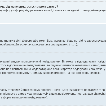
ачу, від мене вимагається залогуватись?
ну в форум форму відправлення e-mail, і лише якщо адміністратор увімкнув 
ну кнопку в вікні форуму або теми. Вам, можливо, буде потрібно зареєструвати
ові теми, Ви можете голосувати в опитуваннях і т.п.
).
гувати і видаляти лише власні повідомлення. Ви можете відредагувати повід
сь відповів на це повідомлення, то під ним з'явиться невеличкий напис, який 
 воно не з'явиться, якщо модератор або адміністратор редагували його, хоча,
і користувачі не можуть видалити повідомлення, на яке вже хтось відповів.
чатку створити його в вашому профілі. Після цього, ви можете поставити гало
я підпису за замовчуванням до усіх ваших повідомлень, поставивши відповідн
с
в формі написання повідомлення).