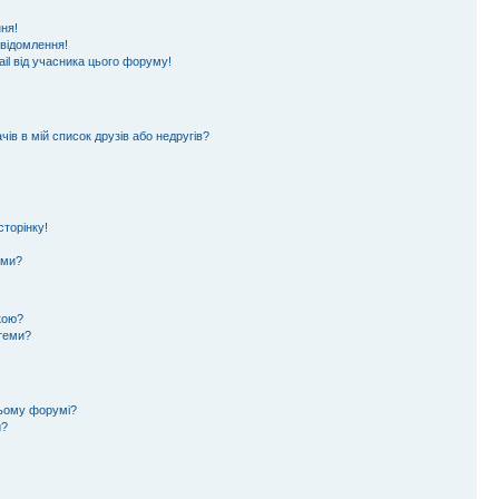
ня!
овідомлення!
il від учасника цього форуму!
ів в мій список друзів або недругів?
торінку!
еми?
кою?
 теми?
цьому форумі?
и?