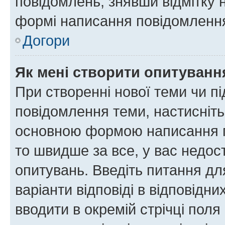
повідомлень, знявши відмітку 
формі написання повідомлення
Догори
Як мені створити опитуванн
При створенні нової теми чи п
повідомлення теми, настисніт
основною формою написання по
то швидше за все, у вас недос
опитувань. Введіть питання для
варіанти відповіді в відповідни
вводити в окремій стрічці поля 