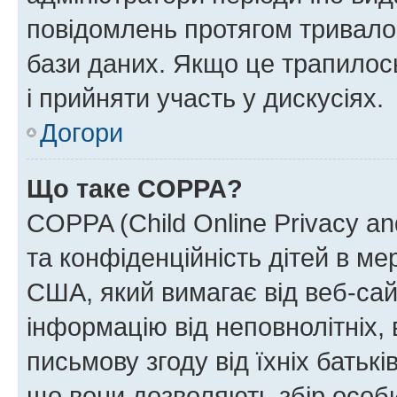
повідомлень протягом тривало
бази даних. Якщо це трапилос
і прийняти участь у дискусіях.
Догори
Що таке COPPA?
COPPA (Child Online Privacy and
та конфіденційність дітей в мер
США, який вимагає від веб-сай
інформацію від неповнолітніх, 
письмову згоду від їхніх батькі
що вони дозволяють збір особис