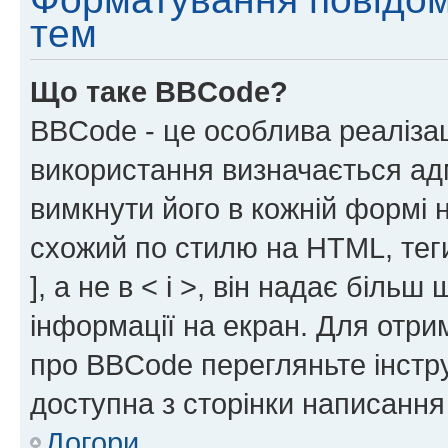
тем
Що таке BBCode?
BBCode - це особлива реаліза
використання визначається ад
вимкнути його в кожній формі
схожий по стилю на HTML, теги
], а не в < і >, він надає біль
інформації на екран. Для отри
про BBCode перегляньте інстру
доступна з сторінки написання
Догори