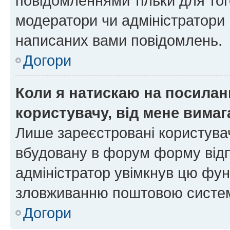
повідомленнями тільки для тог
модератори чи адміністратори 
написаних вами повідомлень.
Догори
Коли я натискаю на посиланн
користувачу, від мене вима
Лише зареєстровані користувач
вбудовану в форум форму відп
адміністратор увімкнув цю фун
зловживанню поштовою систем
Догори