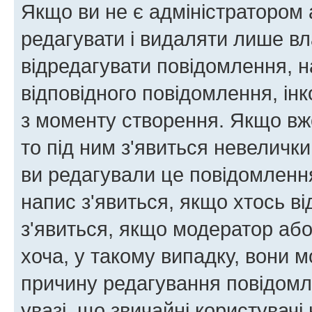
Якщо ви не є адміністратором
редагувати і видаляти лише в
відредагувати повідомлення, 
відповідного повідомлення, ін
з моменту створення. Якщо вже
то під ним з'явиться невелички
ви редагували це повідомлення
напис з'явиться, якщо хтось ві
з'явиться, якщо модератор або
хоча, у такому випадку, вони
причину редагування повідомле
увазі, що звичайні користувач