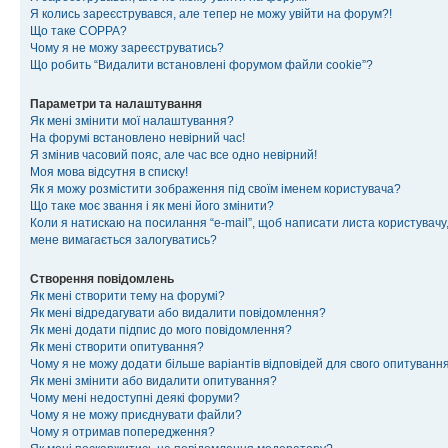
Я колись зареєструвався, але тепер не можу увійти на форум?!
Що таке COPPA?
Чому я не можу зареєструватись?
Що робить “Видалити встановлені форумом файли cookie”?
Параметри та налаштування
Як мені змінити мої налаштування?
На форумі встановлено невірний час!
Я змінив часовий пояс, але час все одно невірний!
Моя мова відсутня в списку!
Як я можу розмістити зображення під своїм іменем користувача?
Що таке моє звання і як мені його змінити?
Коли я натискаю на посилання “e-mail”, щоб написати листа користувачу,
мене вимагається залогуватись?
Створення повідомлень
Як мені створити тему на форумі?
Як мені відредагувати або видалити повідомлення?
Як мені додати підпис до мого повідомлення?
Як мені створити опитування?
Чому я не можу додати більше варіантів відповідей для свого опитуванн
Як мені змінити або видалити опитування?
Чому мені недоступні деякі форуми?
Чому я не можу приєднувати файли?
Чому я отримав попередження?