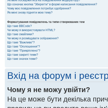
Як мені поскаржитись на повідомлення модератору?
Що означає кнопка “Зберегти” в формі написання повідомлення?
Чому моє повідомлення потребує одобрення?
Як мені знову підняти мою тему?
Форматування повідомлень та типи створюваних тем
Що таке BBCode?
Чи можу я використовувати HTML?
Що таке смайлики?
Чи можу я розміщувати зображення?
Що таке “Важливо”?
Що таке “Оголошення”?
Що таке “Прикріплено”?
Що таке закриті теми?
Що таке значок теми?
Вхід на форум і реєст
Чому я не можу увійти?
На це може бути декілька прич