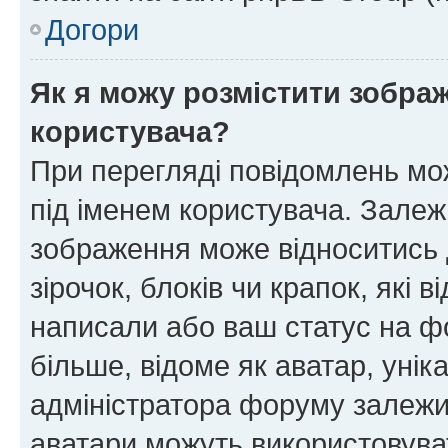
Догори
Як я можу розмістити зображ
користувача?
При перегляді повідомлень мо
під іменем користувача. Зале
зображення може відноситись д
зірочок, блоків чи крапок, які
написали або ваш статус на ф
більше, відоме як аватар, унік
адміністратора форуму залежит
аватари можуть використовува