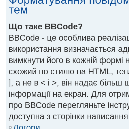
тем
Що таке BBCode?
BBCode - це особлива реаліза
використання визначається ад
вимкнути його в кожній формі
схожий по стилю на HTML, теги
], а не в < і >, він надає біль
інформації на екран. Для отри
про BBCode перегляньте інстру
доступна з сторінки написання
Догори