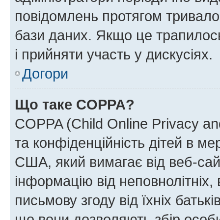
повідомлень протягом тривало
бази даних. Якщо це трапилос
і прийняти участь у дискусіях.
Догори
Що таке COPPA?
COPPA (Child Online Privacy and
та конфіденційність дітей в мер
США, який вимагає від веб-сай
інформацію від неповнолітніх, 
письмову згоду від їхніх батькі
що вони дозволяють збір особис