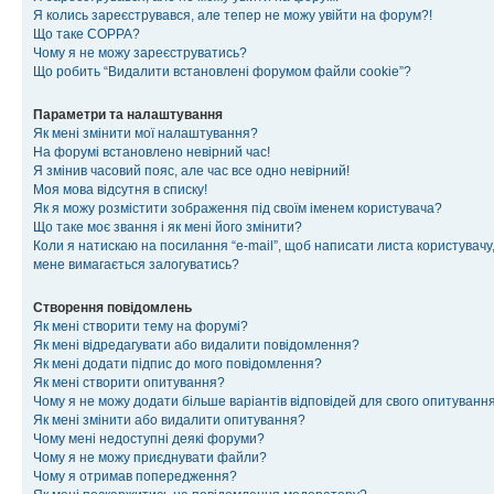
Я колись зареєструвався, але тепер не можу увійти на форум?!
Що таке COPPA?
Чому я не можу зареєструватись?
Що робить “Видалити встановлені форумом файли cookie”?
Параметри та налаштування
Як мені змінити мої налаштування?
На форумі встановлено невірний час!
Я змінив часовий пояс, але час все одно невірний!
Моя мова відсутня в списку!
Як я можу розмістити зображення під своїм іменем користувача?
Що таке моє звання і як мені його змінити?
Коли я натискаю на посилання “e-mail”, щоб написати листа користувачу,
мене вимагається залогуватись?
Створення повідомлень
Як мені створити тему на форумі?
Як мені відредагувати або видалити повідомлення?
Як мені додати підпис до мого повідомлення?
Як мені створити опитування?
Чому я не можу додати більше варіантів відповідей для свого опитуванн
Як мені змінити або видалити опитування?
Чому мені недоступні деякі форуми?
Чому я не можу приєднувати файли?
Чому я отримав попередження?