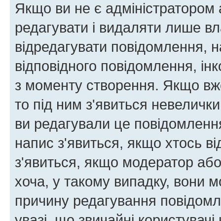
Якщо ви не є адміністратором
редагувати і видаляти лише в
відредагувати повідомлення, 
відповідного повідомлення, ін
з моменту створення. Якщо вже
то під ним з'явиться невелички
ви редагували це повідомлення
напис з'явиться, якщо хтось ві
з'явиться, якщо модератор або
хоча, у такому випадку, вони
причину редагування повідомле
увазі, що звичайні користувач