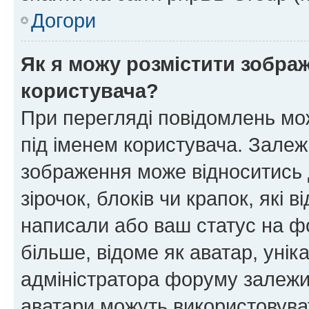
Догори
Як я можу розмістити зображ
користувача?
При перегляді повідомлень мо
під іменем користувача. Зале
зображення може відноситись д
зірочок, блоків чи крапок, які
написали або ваш статус на ф
більше, відоме як аватар, унік
адміністратора форуму залежит
аватари можуть використовува