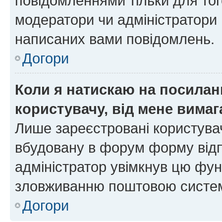
повідомленнями тільки для тог
модератори чи адміністратори 
написаних вами повідомлень.
Догори
Коли я натискаю на посиланн
користувачу, від мене вима
Лише зареєстровані користувач
вбудовану в форум форму відп
адміністратор увімкнув цю фун
зловживанню поштовою систем
Догори