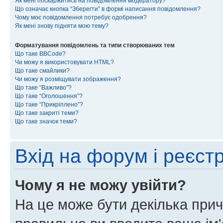
Як мені поскаржитись на повідомлення модератору?
Що означає кнопка “Зберегти” в формі написання повідомлення?
Чому моє повідомлення потребує одобрення?
Як мені знову підняти мою тему?
Форматування повідомлень та типи створюваних тем
Що таке BBCode?
Чи можу я використовувати HTML?
Що таке смайлики?
Чи можу я розміщувати зображення?
Що таке “Важливо”?
Що таке “Оголошення”?
Що таке “Прикріплено”?
Що таке закриті теми?
Що таке значок теми?
Вхід на форум і реєст
Чому я не можу увійти?
На це може бути декілька прич