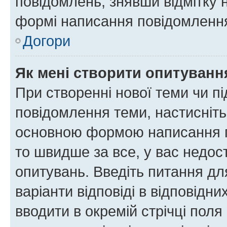
повідомлень, знявши відмітку 
формі написання повідомлення
Догори
Як мені створити опитуванн
При створенні нової теми чи п
повідомлення теми, настисніт
основною формою написання по
то швидше за все, у вас недос
опитувань. Введіть питання для
варіанти відповіді в відповідни
вводити в окремій стрічці поля 