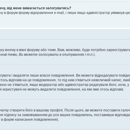
ачу, від мене вимагається залогуватись?
ну в форум форму відправлення e-mail, і лише якщо адміністратор увімкнув 
ну кнопку в вікні форуму або теми. Вам, можливо, буде потрібно зареєструвати
ові теми, Ви можете голосувати в опитуваннях і т.п.
).
гувати і видаляти лише власні повідомлення. Ви можете відредагувати повід
сь відповів на це повідомлення, то під ним з'явиться невеличкий напис, який 
 воно не з'явиться, якщо модератор або адміністратор редагували його, хоча,
і користувачі не можуть видалити повідомлення, на яке вже хтось відповів.
чатку створити його в вашому профілі. Після цього, ви можете поставити гало
я підпису за замовчуванням до усіх ваших повідомлень, поставивши відповідн
с
в формі написання повідомлення).