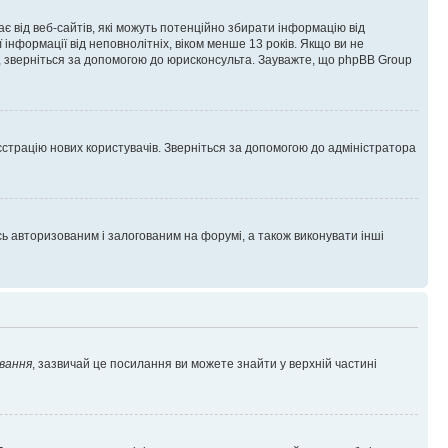
гає від веб-сайтів, які можуть потенційно збирати інформацію від
ї інформації від неповнолітніх, віком менше 13 років. Якщо ви не
ь, зверніться за допомогою до юрисконсульта. Зауважте, що phpBB Group
єстрацію нових користувачів. Зверніться за допомогою до адміністратора
 авторизованим і залогованим на форумі, а також виконувати інші
вання
, зазвичай це посилання ви можете знайти у верхній частині