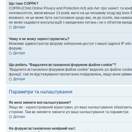
Що таке COPPA?
COPPA (Child Online Privacy and Protection Act) або Акт про захист та ко
неповнолітніх, віком менше 13 років, мати на це письмову згоду від їхніх 
впевнені, чи це може бути застосоване щодо вас, як до особи, яка нама
не може надавати консультацій з юридичних питань і не є об'єктом юриди
Догори
Чому я не можу зареєструватись?
Можливо адміністратор форуму заборонив доступ з вашої адреси IP або ім
форуму.
Догори
Що робить “Видалити встановлені форумом файли cookie”?
“Видалити встановлені форумом файли cookie” видаляє усі файли cookie
функції, такі як відстежування прочитаних повідомлень, якщо вони увімк
Догори
Параметри та налаштування
Як мені змінити мої налаштування?
Якщо ви - зареєстрований користувач, усі ваші налаштування зберігаютьс
сторінки. Там ви зможете змінити усі ваші налаштування та параметри.
Догори
На форумі встановлено невірний час!