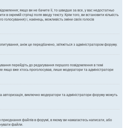
омлення; якщо ви не бачите її, то швидше за все, у вас недостатньо
и в окремій стрічці поля вводу тексту. Крім того, ви встановити кількість
о голосування) і, накінець, можливість зміни своїх голосів
опитування, аніж це передбачено, зв'яжіться з адміністратором форуму.
ування перейдіть до редагування першого повідомлення в темі
 але якщо вже хтось проголосував, лише модератори та адміністратори
ва авторизація, виключно модератори та адміністратори форуму можуть
 приєднання файлів в форумі, в якому ви намагаєтесь написати, або
днувати файли.