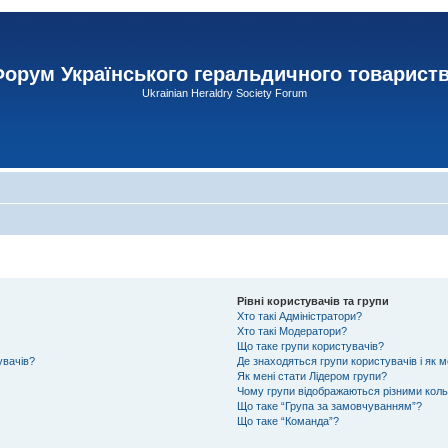
орум Українського геральдичного товарист
Ukrainian Heraldry Society Forum
Рівні користувачів та групи
Хто такі Адміністратори?
Хто такі Модератори?
Що таке групи користувачів?
увачів?
Де знаходяться групи користувачів і як м
Як мені стати Лідером групи?
Чому групи відображаються різними кол
Що таке “Група за замовчуванням”?
Що таке “Команда”?