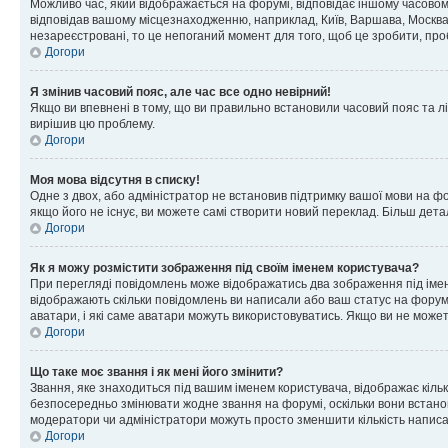
Можливо час, який відображається на форумі, відповідає іншому часовому
відповідав вашому місцезнаходженню, наприклад, Київ, Варшава, Москва
незареєстровані, то це непоганий момент для того, щоб це зробити, про
Догори
Я змінив часовий пояс, але час все одно невірний!
Якщо ви впевнені в тому, що ви правильно встановили часовий пояс та лі
вирішив цю проблему.
Догори
Моя мова відсутня в списку!
Одне з двох, або адміністратор не встановив підтримку вашої мови на ф
якщо його не існує, ви можете самі створити новий переклад. Більш дет
Догори
Як я можу розмістити зображення під своїм іменем користувача?
При перегляді повідомлень може відображатись два зображення під імене
відображають скільки повідомлень ви написали або ваш статус на форумі
аватари, і які саме аватари можуть використовуватись. Якщо ви не може
Догори
Що таке моє звання і як мені його змінити?
Звання, яке знаходиться під вашим іменем користувача, відображає кільк
безпосередньо змінювати жодне звання на форумі, оскільки вони встано
модератори чи адміністратори можуть просто зменшити кількість напис
Догори