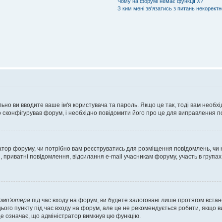
Чому на форумі немає функції X?
З ким мені зв'язатись з питань некорект
ьно ви вводите ваше ім'я користувача та пароль. Якщо це так, тоді вам необх
 сконфігурував форум, і необхідно повідомити його про це для виправлення п
тратор форуму, чи потрібно вам реєструватись для розміщення повідомлень, чи
, приватні повідомлення, відсилання e-mail учасникам форуму, участь в групах
комп'ютера
під час входу на форум, ви будете залоговані лише протягом встан
ього пункту під час входу на форум, але це не рекомендується робити, якщо 
, це означає, що адміністратор вимкнув цю функцію.