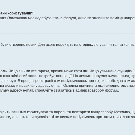
лайн користувачів?
ункт
Приховати моє перебування на форумі
, якщо ви залишите помітку напр
 бути створено новий. Для цього перейдіть на сторінку логування та натисніть
ароль. Якщо з ними усе гаразд, причин може бути дві. Якщо увімкнено функцію
во ваш обліковий запис потребує активації. На деяких форумах вимагається, що
 на форум. В процесі реєстрації вам повідомлялось про те, чи необхідна вам 
ви вказали правильну адресу e-mail. Основна причина, з якої використовуєть
льну адресу e-mail, спробуйте зв'язатись з адміністратором форуму.
евірити ваші ім'я користувача та пароль та повторити вашу спробу. Можливо, 
ично видаляють користувачів, які не писали повідомлень протягом тривалого ч