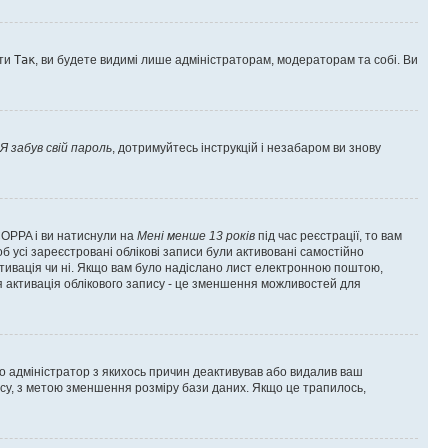
оти
Так
, ви будете видимі лише адміністраторам, модераторам та собі. Ви
Я забув свій пароль
, дотримуйтесь інструкцій і незабаром ви знову
 COPPA і ви натиснули на
Мені менше 13 років
під час реєстрації, то вам
б усі зареєстровані облікові записи були активовані самостійно
активація чи ні. Якщо вам було надіслано лист електронною поштою,
ся активація облікового запису - це зменшення можливостей для
що адміністратор з якихось причин деактивував або видалив ваш
асу, з метою зменшення розміру бази даних. Якщо це трапилось,