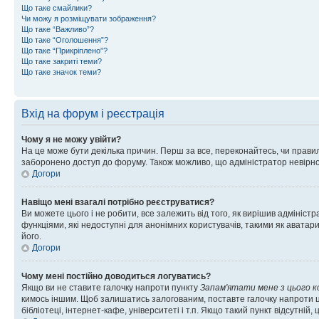
Що таке смайлики?
Чи можу я розміщувати зображення?
Що таке “Важливо”?
Що таке “Оголошення”?
Що таке “Прикріплено”?
Що таке закриті теми?
Що таке значок теми?
Вхід на форум і реєстрація
Чому я не можу увійти?
На це може бути декілька причин. Перш за все, переконайтесь, чи правил
заборонено доступ до форуму. Також можливо, що адміністратор невірно
Догори
Навіщо мені взагалі потрібно реєструватися?
Ви можете цього і не робити, все залежить від того, як вирішив адмініс
функціями, які недоступні для анонімних користувачів, такими як аватари
його.
Догори
Чому мені постійно доводиться логуватись?
Якщо ви не ставите галочку напроти пункту
Запам'ятати мене з цього 
кимось іншим. Щоб залишатись залогованим, поставте галочку напроти ц
бібліотеці, інтернет-кафе, університеті і т.п. Якщо такий пункт відсутній