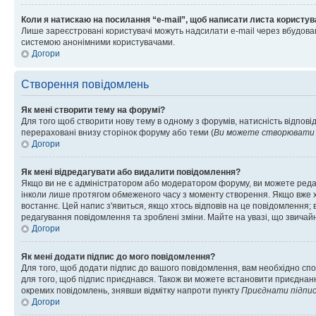
Коли я натискаю на посилання “e-mail”, щоб написати листа користув
Лише зареєстровані користувачі можуть надсилати e-mail через вбудова
системою анонімними користувачами.
Догори
Створення повідомлень
Як мені створити тему на форумі?
Для того щоб створити нову тему в одному з форумів, натисність відповід
перераховані внизу сторінок форуму або теми (
Ви можете створювати н
Догори
Як мені відредагувати або видалити повідомлення?
Якщо ви не є адміністратором або модератором форуму, ви можете реда
інколи лише протягом обмеженого часу з моменту створення. Якщо вже хто
востаннє. Цей напис з'явиться, якщо хтось відповів на це повідомлення;
редагування повідомлення та зроблені зміни. Майте на увазі, що звичайн
Догори
Як мені додати підпис до мого повідомлення?
Для того, щоб додати підпис до вашого повідомлення, вам необхідно спо
для того, щоб підпис приєднався. Також ви можете встановити приєднанн
окремих повідомлень, знявши відмітку напроти пункту
Приєднати підпи
Догори