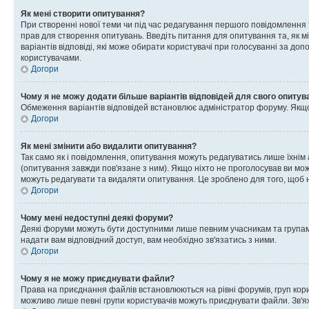
Як мені створити опитування?
При створенні нової теми чи під час редагування першого повідомлення
прав для створення опитувань. Введіть питання для опитування та, як міні
варіантів відповіді, які може обирати користувачі при голосуванні за допо
користувачами.
Догори
Чому я не можу додати більше варіантів відповідей для свого опитув
Обмеження варіантів відповідей встановлює адміністратор форуму. Якщо у
Догори
Як мені змінити або видалити опитування?
Так само як і повідомлення, опитування можуть редагуватись лише їхні
(опитування завжди пов'язане з ним). Якщо ніхто не проголосував ви мо
можуть редагувати та видаляти опитування. Це зроблено для того, щоб ні
Догори
Чому мені недоступні деякі форуми?
Деякі форуми можуть бути доступними лише певним учасникам та групам.
надати вам відповідний доступ, вам необхідно зв'язатись з ними.
Догори
Чому я не можу приєднувати файли?
Права на приєднання файлів встановлюються на рівні форумів, груп кор
можливо лише певні групи користувачів можуть приєднувати файли. Зв'я