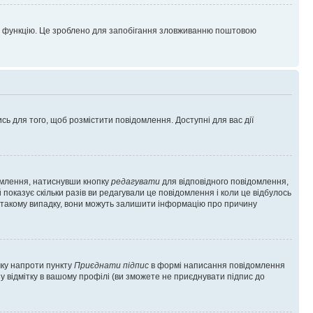
цю функцію. Це зроблено для запобігання зловживанню поштовою
сь для того, щоб розмістити повідомлення. Доступні для вас дії
омлення, натиснувши кнопку
редагувати
для відповідного повідомлення,
показує скільки разів ви редагували це повідомлення і коли це відбулось
 у такому випадку, вони можуть залишити інформацію про причину
чку напроти пункту
Приєднати підпис
в формі написання повідомлення
у відмітку в вашому профілі (ви зможете не приєднувати підпис до