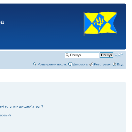
ва
Розширений пошук
Допомога
Реєстрація
Вхід
ені вступити до одної з груп?
ьорами?