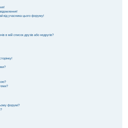
ня!
овідомлення!
il від учасника цього форуму!
ів в мій список друзів або недругів?
торінку!
еми?
кою?
 теми?
цьому форумі?
и?