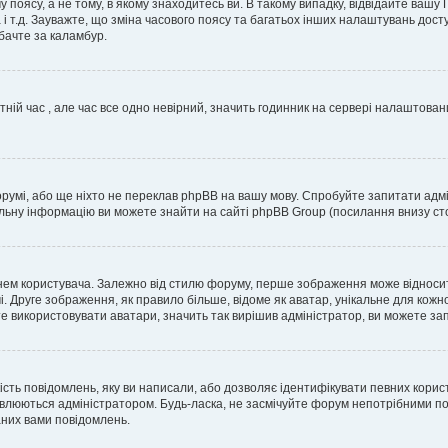
 поясу, а не тому, в якому знаходитесь ви. В такому випадку, відвідайте вашу
 і т.д. Зауважте, що зміна часового поясу та багатьох інших налаштувань до
бачте за каламбур.
тній час , але час все одно невірний, значить годинник на сервері налаштован
орумі, або ще ніхто не переклав phpBB на вашу мову. Спробуйте запитати адмі
альну інформацію ви можете знайти на сайті phpBB Group (посилання внизу сто
м користувача. Залежно від стилю форуму, перше зображення може відноситись 
. Друге зображення, як правило більше, відоме як аватар, унікальне для кожн
те використовувати аватари, значить так вирішив адміністратор, ви можете за
ість повідомлень, яку ви написали, або дозволяє ідентифікувати певних корис
влюються адміністратором. Будь-ласка, не засмічуйте форум непотрібними пов
аних вами повідомлень.