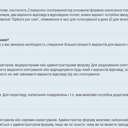
 теми, настисніть
Створити опитування
під основною формою написання повід
мум, два варіанти відповіді в відповідних полях, кожен варіант потрібно вводит
могою “Options per user”, обмеження в часі для голосування в днях (0 для вічног
ання?
 вас виникла необхідність створення більшої кількості варіантів для вашого 
м автором, модераторами або адміністраторами форуму. Для редагування опит
жете видалити опитування або відредагувати будь-який з варіантів відповіді,
хто не зміг змінювати варіанти відповіді під час голосування
 Для перегляду, написання повідомлень і т.п. вам можливо потрібна додатко
истувачів або окремих користувачів. Адміністратор форуму можливо заборонив
жіться з адміністратором форуму, якщо ви не знаєте, чому ви не можете приє