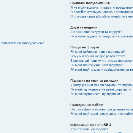
Приватні повідомлення
Я не можу відсилати приватні повідомлен
Я постійно отримую небажані приватні п
Я отримав спам або образливий лист ema
Друзі та недруги
Що таке список друзів та недругів?
Як я можу додавати / видаляти користувач
не вимагається залогуватись?
Пошук на форумі
Як мені здійснити пошук на форумі?
Чому мій пошук не дає результатів?
В результаті пошуку я отримав порожню с
Як мені знайти учасників форуму?
Як мені знайти власні повідомлення та т
Підписка на теми та закладки
У чому різниця між закладками та підпис
Як мені підписатись на певні форуми чи
Як мені відмовитись від підписки?
Приєднання файлів
Які саме файли можна приєднувати на 
Як мені знайти усі приєднані мною файл
Інформація про phpBB 3
Хто створив цей форум?