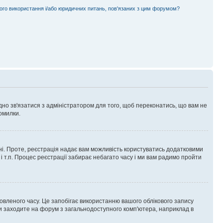
ного використання і/або юридичних питань, пов'язаних з цим форумом?
ідно зв'язатися з адміністратором для того, щоб переконатись, що вам не
омилки.
 ні. Проте, реєстрація надає вам можливість користуватись додатковими
 і т.п. Процес реєстрації забирає небагато часу і ми вам радимо пройти
овленого часу. Це запобігає використанню вашого облікового запису
ви заходите на форум з загальнодоступного комп'ютера, наприклад в