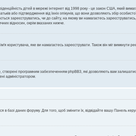
нфіденційність дітей в мережі інтернет від 1998 року - це закон США, який вима
батьків або підтвердження від їхніх опікунів, що вони дозволяють збір особисто
гається зареєструватись, чи до сайту, на якому ви намагаєтесь зареєструватис
чних відносин, окрім вказаних нижче.
'я користувача, яке ви намагаєтесь зареєструвати. Також він міг вимкнути ре
, створені програмним забезпеченням phpBB3, які дозволяють вам залишатись
нені адміністратором.
я в базі даних форуму. Для того, щоб змінити їх, відвідайте вашу
Панель керу