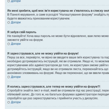
Догори
Як мені зробити, щоб моє ім'я користувача не з'являлось в списку он
В Панелі керування, а саме в розділі “Налаштування форуму” знайдіть п
будете вважатись прихованим користувачем.
Догори
Я забув свій пароль
Не панікуйте! Хоча ваш пароль не може бути відновлено, вам легко може
зможете увійти на форум.
Догори
Я зареєструвався, але не можу увійти на форум!
Перш за все, перевірте, чи вірно ви вводите ваше ім'я користувача та п
необхідно дотримуватись інструкцій, які ви отримали. Якщо ні, то можли
користувачами або адміністратором до того, як користувач зможе увійти
дотримуйтесь інструкцій, якщо ви не отримали листа, переконайтесь що 
анонімних зловживань на форумі. Якщо ви переконані, що ви ввели прави
Догори
Я колись зареєструвався, але тепер не можу увійти на форум?!
Спробуйте знайти лист e-mail, який ви отримали під час реєстрації, пер
обліковий запис. До того ж, на багатьох форумах адміністратори період
спробуйте ще раз зареєструватись і прийняти участь у дискусіях.
Догори