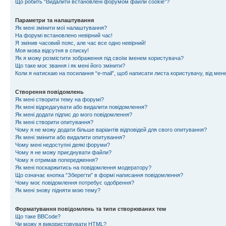
Що робить “Видалити встановлені форумом файли cookie”?
Параметри та налаштування
Як мені змінити мої налаштування?
На форумі встановлено невірний час!
Я змінив часовий пояс, але час все одно невірний!
Моя мова відсутня в списку!
Як я можу розмістити зображення під своїм іменем користувача?
Що таке моє звання і як мені його змінити?
Коли я натискаю на посилання “e-mail”, щоб написати листа користувачу, від ме
Створення повідомлень
Як мені створити тему на форумі?
Як мені відредагувати або видалити повідомлення?
Як мені додати підпис до мого повідомлення?
Як мені створити опитування?
Чому я не можу додати більше варіантів відповідей для свого опитування?
Як мені змінити або видалити опитування?
Чому мені недоступні деякі форуми?
Чому я не можу приєднувати файли?
Чому я отримав попередження?
Як мені поскаржитись на повідомлення модератору?
Що означає кнопка “Зберегти” в формі написання повідомлення?
Чому моє повідомлення потребує одобрення?
Як мені знову підняти мою тему?
Форматування повідомлень та типи створюваних тем
Що таке BBCode?
Чи можу я використовувати HTML?