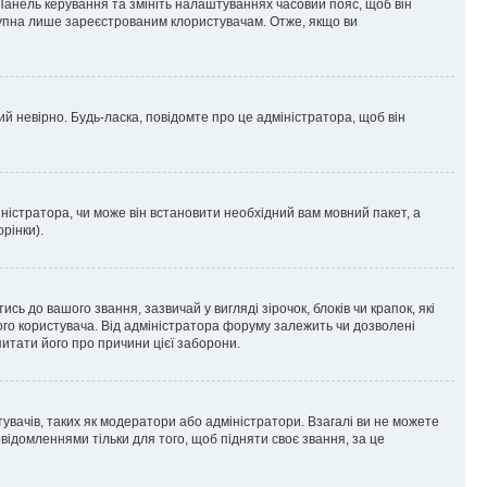
 Панель керування та змініть налаштуваннях часовий пояс, щоб він
ступна лише зареєстрованим клористувачам. Отже, якщо ви
ий невірно. Будь-ласка, повідомте про це адміністратора, щоб він
ністратора, чи може він встановити необхідний вам мовний пакет, а
рінки).
до вашого звання, зазвичай у вигляді зірочок, блоків чи крапок, які
ого користувача. Від адміністратора форуму залежить чи дозволені
питати його про причини цієї заборони.
тувачів, таких як модератори або адміністратори. Взагалі ви не можете
ідомленнями тільки для того, щоб підняти своє звання, за це