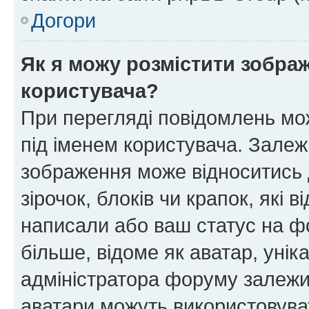
Догори
Як я можу розмістити зображ
користувача?
При перегляді повідомлень мо
під іменем користувача. Зале
зображення може відноситись д
зірочок, блоків чи крапок, які
написали або ваш статус на ф
більше, відоме як аватар, унік
адміністратора форуму залежит
аватари можуть використовува