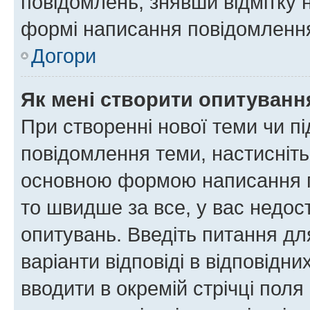
повідомлень, знявши відмітку 
формі написання повідомлення
Догори
Як мені створити опитуванн
При створенні нової теми чи п
повідомлення теми, настисніт
основною формою написання по
то швидше за все, у вас недос
опитувань. Введіть питання для
варіанти відповіді в відповідни
вводити в окремій стрічці поля 