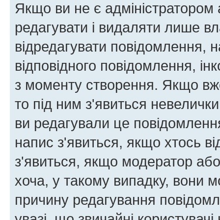
Якщо ви не є адміністратором
редагувати і видаляти лише в
відредагувати повідомлення, 
відповідного повідомлення, ін
з моменту створення. Якщо вже
то під ним з'явиться невелички
ви редагували це повідомлення
напис з'явиться, якщо хтось ві
з'явиться, якщо модератор або
хоча, у такому випадку, вони
причину редагування повідомле
увазі, що звичайні користувач