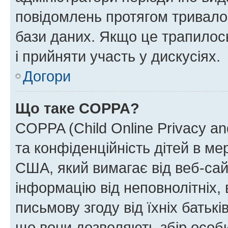
повідомлень протягом тривало
бази даних. Якщо це трапилос
і прийняти участь у дискусіях.
Догори
Що таке COPPA?
COPPA (Child Online Privacy and
та конфіденційність дітей в мер
США, який вимагає від веб-сай
інформацію від неповнолітніх, 
письмову згоду від їхніх батькі
що вони дозволяють збір особис