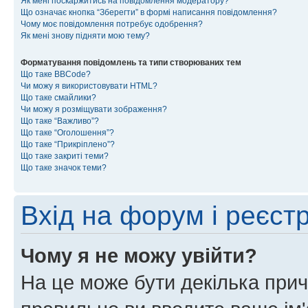
Як мені поскаржитись на повідомлення модератору?
Що означає кнопка “Зберегти” в формі написання повідомлення?
Чому моє повідомлення потребує одобрення?
Як мені знову підняти мою тему?
Форматування повідомлень та типи створюваних тем
Що таке BBCode?
Чи можу я використовувати HTML?
Що таке смайлики?
Чи можу я розміщувати зображення?
Що таке “Важливо”?
Що таке “Оголошення”?
Що таке “Прикріплено”?
Що таке закриті теми?
Що таке значок теми?
Вхід на форум і реєст
Чому я не можу увійти?
На це може бути декілька прич