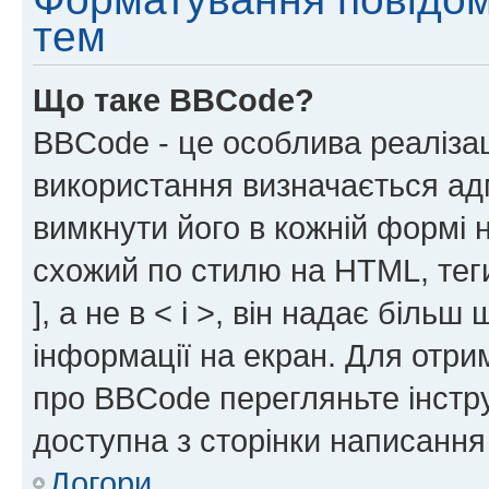
тем
Що таке BBCode?
BBCode - це особлива реаліза
використання визначається ад
вимкнути його в кожній формі
схожий по стилю на HTML, теги
], а не в < і >, він надає біль
інформації на екран. Для отри
про BBCode перегляньте інстру
доступна з сторінки написання
Догори