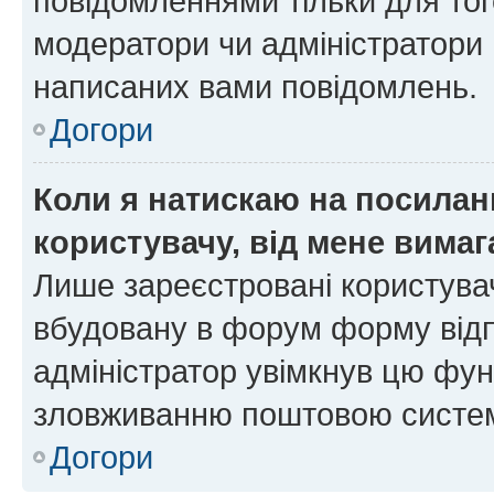
повідомленнями тільки для тог
модератори чи адміністратори 
написаних вами повідомлень.
Догори
Коли я натискаю на посиланн
користувачу, від мене вима
Лише зареєстровані користувач
вбудовану в форум форму відп
адміністратор увімкнув цю фун
зловживанню поштовою систем
Догори