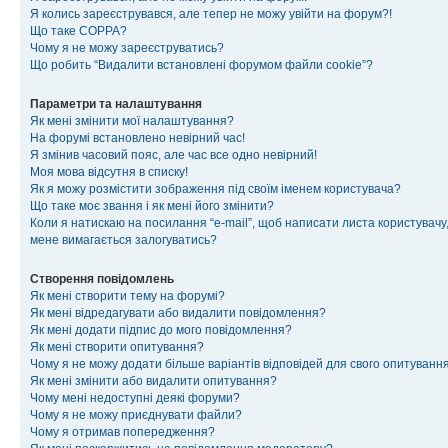
Я колись зареєструвався, але тепер не можу увійти на форум?!
Що таке COPPA?
Чому я не можу зареєструватись?
Що робить “Видалити встановлені форумом файли cookie”?
Параметри та налаштування
Як мені змінити мої налаштування?
На форумі встановлено невірний час!
Я змінив часовий пояс, але час все одно невірний!
Моя мова відсутня в списку!
Як я можу розмістити зображення під своїм іменем користувача?
Що таке моє звання і як мені його змінити?
Коли я натискаю на посилання “e-mail”, щоб написати листа користувачу,
мене вимагається залогуватись?
Створення повідомлень
Як мені створити тему на форумі?
Як мені відредагувати або видалити повідомлення?
Як мені додати підпис до мого повідомлення?
Як мені створити опитування?
Чому я не можу додати більше варіантів відповідей для свого опитуванн
Як мені змінити або видалити опитування?
Чому мені недоступні деякі форуми?
Чому я не можу приєднувати файли?
Чому я отримав попередження?