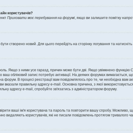
лайн користувачів?
ункт
Приховати моє перебування на форумі
, якщо ви залишите помітку напр
 бути створено новий. Для цього перейдіть на сторінку логування та натисніть
ароль. Якщо з ними усе гаразд, причин може бути дві. Якщо увімкнено функцію
во ваш обліковий запис потребує активації. На деяких форумах вимагається, що
 на форум. В процесі реєстрації вам повідомлялось про те, чи необхідна вам 
ви вказали правильну адресу e-mail. Основна причина, з якої використовуєть
льну адресу e-mail, спробуйте зв'язатись з адміністратором форуму.
евірити ваші ім'я користувача та пароль та повторити вашу спробу. Можливо, 
ично видаляють користувачів, які не писали повідомлень протягом тривалого ч