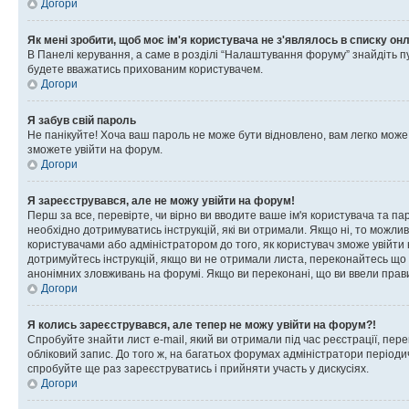
Догори
Як мені зробити, щоб моє ім'я користувача не з'являлось в списку он
В Панелі керування, а саме в розділі “Налаштування форуму” знайдіть п
будете вважатись прихованим користувачем.
Догори
Я забув свій пароль
Не панікуйте! Хоча ваш пароль не може бути відновлено, вам легко може
зможете увійти на форум.
Догори
Я зареєструвався, але не можу увійти на форум!
Перш за все, перевірте, чи вірно ви вводите ваше ім'я користувача та п
необхідно дотримуватись інструкцій, які ви отримали. Якщо ні, то можли
користувачами або адміністратором до того, як користувач зможе увійти
дотримуйтесь інструкцій, якщо ви не отримали листа, переконайтесь що 
анонімних зловживань на форумі. Якщо ви переконані, що ви ввели прави
Догори
Я колись зареєструвався, але тепер не можу увійти на форум?!
Спробуйте знайти лист e-mail, який ви отримали під час реєстрації, пер
обліковий запис. До того ж, на багатьох форумах адміністратори період
спробуйте ще раз зареєструватись і прийняти участь у дискусіях.
Догори