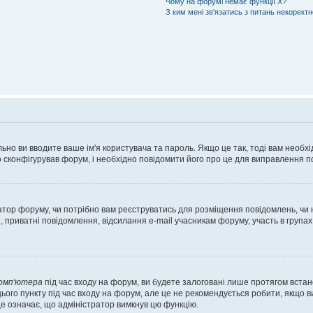
Чому на форумі немає функції X?
З ким мені зв'язатись з питань некорект
ьно ви вводите ваше ім'я користувача та пароль. Якщо це так, тоді вам необх
 сконфігурував форум, і необхідно повідомити його про це для виправлення п
тратор форуму, чи потрібно вам реєструватись для розміщення повідомлень, чи
, приватні повідомлення, відсилання e-mail учасникам форуму, участь в групах
комп'ютера
під час входу на форум, ви будете залоговані лише протягом встан
ього пункту під час входу на форум, але це не рекомендується робити, якщо 
, це означає, що адміністратор вимкнув цю функцію.