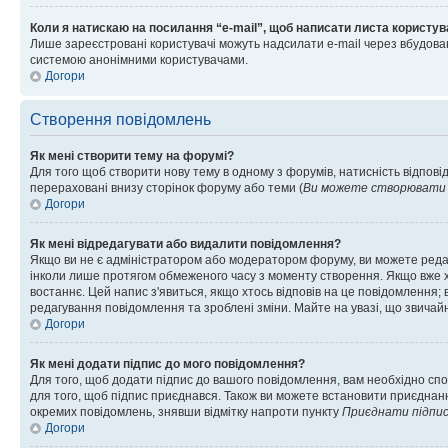
Коли я натискаю на посилання “e-mail”, щоб написати листа користув
Лише зареєстровані користувачі можуть надсилати e-mail через вбудова
системою анонімними користувачами.
Догори
Створення повідомлень
Як мені створити тему на форумі?
Для того щоб створити нову тему в одному з форумів, натисність відповід
перераховані внизу сторінок форуму або теми (
Ви можете створювати н
Догори
Як мені відредагувати або видалити повідомлення?
Якщо ви не є адміністратором або модератором форуму, ви можете реда
інколи лише протягом обмеженого часу з моменту створення. Якщо вже хто
востаннє. Цей напис з'явиться, якщо хтось відповів на це повідомлення;
редагування повідомлення та зроблені зміни. Майте на увазі, що звичайн
Догори
Як мені додати підпис до мого повідомлення?
Для того, щоб додати підпис до вашого повідомлення, вам необхідно спо
для того, щоб підпис приєднався. Також ви можете встановити приєднанн
окремих повідомлень, знявши відмітку напроти пункту
Приєднати підпи
Догори