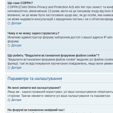
Що таке COPPA?
COPPA (Child Online Privacy and Protection Act) або Акт про захист та ко
неповнолітніх, віком менше 13 років, мати на це письмову згоду від їхніх 
впевнені, чи це може бути застосоване щодо вас, як до особи, яка нама
не може надавати консультацій з юридичних питань і не є об'єктом юриди
Догори
Чому я не можу зареєструватись?
Можливо адміністратор форуму заборонив доступ з вашої адреси IP або ім
форуму.
Догори
Що робить “Видалити встановлені форумом файли cookie”?
“Видалити встановлені форумом файли cookie” видаляє усі файли cookie
функції, такі як відстежування прочитаних повідомлень, якщо вони увімк
Догори
Параметри та налаштування
Як мені змінити мої налаштування?
Якщо ви - зареєстрований користувач, усі ваші налаштування зберігаютьс
сторінки. Там ви зможете змінити усі ваші налаштування та параметри.
Догори
На форумі встановлено невірний час!