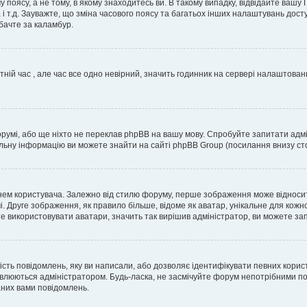
 поясу, а не тому, в якому знаходитесь ви. В такому випадку, відвідайте вашу
 і т.д. Зауважте, що зміна часового поясу та багатьох інших налаштувань до
бачте за каламбур.
тній час , але час все одно невірний, значить годинник на сервері налаштован
орумі, або ще ніхто не переклав phpBB на вашу мову. Спробуйте запитати адмі
альну інформацію ви можете знайти на сайті phpBB Group (посилання внизу сто
м користувача. Залежно від стилю форуму, перше зображення може відноситись 
. Друге зображення, як правило більше, відоме як аватар, унікальне для кожн
те використовувати аватари, значить так вирішив адміністратор, ви можете за
ість повідомлень, яку ви написали, або дозволяє ідентифікувати певних корис
влюються адміністратором. Будь-ласка, не засмічуйте форум непотрібними пов
аних вами повідомлень.