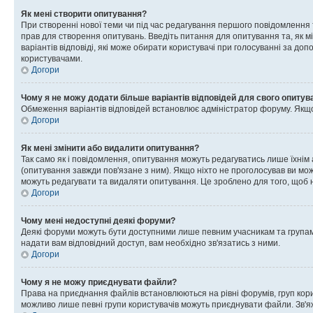
Як мені створити опитування?
При створенні нової теми чи під час редагування першого повідомлення
прав для створення опитувань. Введіть питання для опитування та, як міні
варіантів відповіді, які може обирати користувачі при голосуванні за допо
користувачами.
Догори
Чому я не можу додати більше варіантів відповідей для свого опитув
Обмеження варіантів відповідей встановлює адміністратор форуму. Якщо у
Догори
Як мені змінити або видалити опитування?
Так само як і повідомлення, опитування можуть редагуватись лише їхні
(опитування завжди пов'язане з ним). Якщо ніхто не проголосував ви мо
можуть редагувати та видаляти опитування. Це зроблено для того, щоб ні
Догори
Чому мені недоступні деякі форуми?
Деякі форуми можуть бути доступними лише певним учасникам та групам.
надати вам відповідний доступ, вам необхідно зв'язатись з ними.
Догори
Чому я не можу приєднувати файли?
Права на приєднання файлів встановлюються на рівні форумів, груп кор
можливо лише певні групи користувачів можуть приєднувати файли. Зв'я