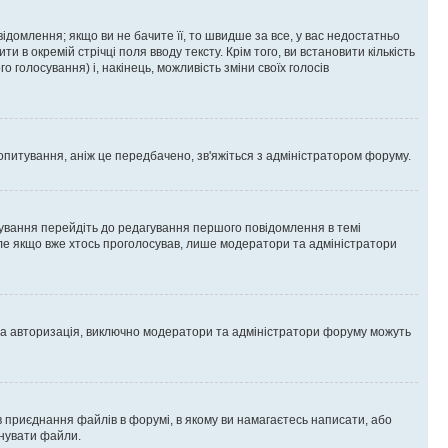
омлення; якщо ви не бачите її, то швидше за все, у вас недостатньо
и в окремій стрічці поля вводу тексту. Крім того, ви встановити кількість
о голосування) і, накінець, можливість зміни своїх голосів
опитування, аніж це передбачено, зв'яжіться з адміністратором форуму.
ування перейдіть до редагування першого повідомлення в темі
 але якщо вже хтось проголосував, лише модератори та адміністратори
ва авторизація, виключно модератори та адміністратори форуму можуть
 приєднання файлів в форумі, в якому ви намагаєтесь написати, або
днувати файли.