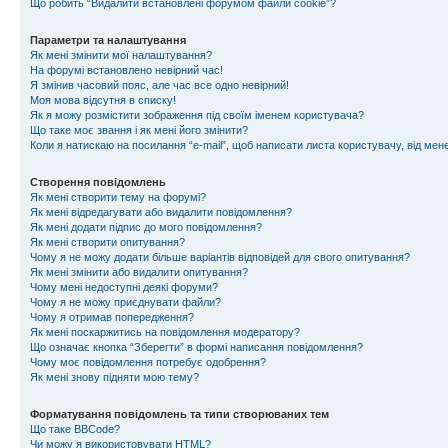
Що робить “Видалити встановлені форумом файли cookie”?
Параметри та налаштування
Як мені змінити мої налаштування?
На форумі встановлено невірний час!
Я змінив часовий пояс, але час все одно невірний!
Моя мова відсутня в списку!
Як я можу розмістити зображення під своїм іменем користувача?
Що таке моє звання і як мені його змінити?
Коли я натискаю на посилання “e-mail”, щоб написати листа користувачу, від ме
Створення повідомлень
Як мені створити тему на форумі?
Як мені відредагувати або видалити повідомлення?
Як мені додати підпис до мого повідомлення?
Як мені створити опитування?
Чому я не можу додати більше варіантів відповідей для свого опитування?
Як мені змінити або видалити опитування?
Чому мені недоступні деякі форуми?
Чому я не можу приєднувати файли?
Чому я отримав попередження?
Як мені поскаржитись на повідомлення модератору?
Що означає кнопка “Зберегти” в формі написання повідомлення?
Чому моє повідомлення потребує одобрення?
Як мені знову підняти мою тему?
Форматування повідомлень та типи створюваних тем
Що таке BBCode?
Чи можу я використовувати HTML?