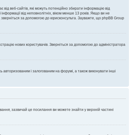
гає від веб-сайтів, які можуть потенційно збирати інформацію від
ї інформації від неповнолітніх, віком менше 13 років. Якщо ви не
ь, зверніться за допомогою до юрисконсульта. Зауважте, що phpBB Group
єстрацію нових користувачів. Зверніться за допомогою до адміністратора
 авторизованим і залогованим на форумі, а також виконувати інші
вання
, зазвичай це посилання ви можете знайти у верхній частині