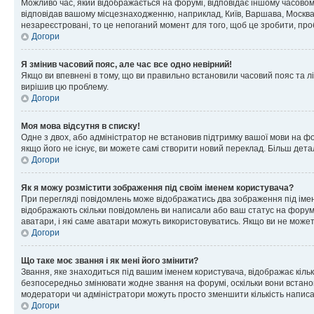
Можливо час, який відображається на форумі, відповідає іншому часовому
відповідав вашому місцезнаходженню, наприклад, Київ, Варшава, Москва
незареєстровані, то це непоганий момент для того, щоб це зробити, про
Догори
Я змінив часовий пояс, але час все одно невірний!
Якщо ви впевнені в тому, що ви правильно встановили часовий пояс та лі
вирішив цю проблему.
Догори
Моя мова відсутня в списку!
Одне з двох, або адміністратор не встановив підтримку вашої мови на ф
якщо його не існує, ви можете самі створити новий переклад. Більш дет
Догори
Як я можу розмістити зображення під своїм іменем користувача?
При перегляді повідомлень може відображатись два зображення під імене
відображають скільки повідомлень ви написали або ваш статус на форумі
аватари, і які саме аватари можуть використовуватись. Якщо ви не може
Догори
Що таке моє звання і як мені його змінити?
Звання, яке знаходиться під вашим іменем користувача, відображає кільк
безпосередньо змінювати жодне звання на форумі, оскільки вони встано
модератори чи адміністратори можуть просто зменшити кількість напис
Догори