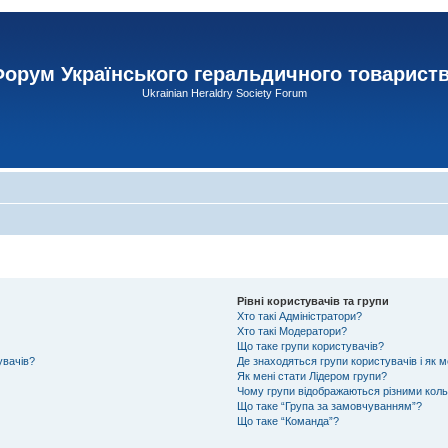
орум Українського геральдичного товарист
Ukrainian Heraldry Society Forum
Рівні користувачів та групи
Хто такі Адміністратори?
Хто такі Модератори?
Що таке групи користувачів?
увачів?
Де знаходяться групи користувачів і як м
Як мені стати Лідером групи?
Чому групи відображаються різними кол
Що таке “Група за замовчуванням”?
Що таке “Команда”?