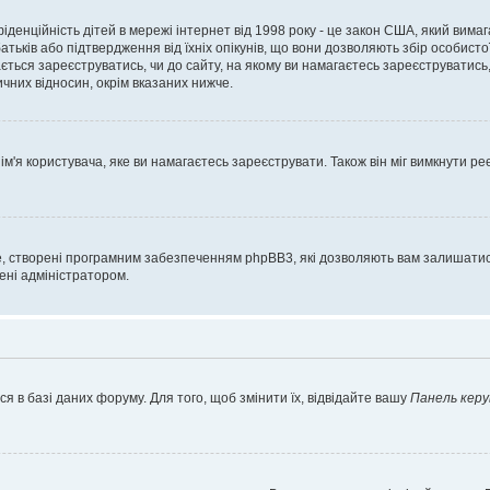
нфіденційність дітей в мережі інтернет від 1998 року - це закон США, який вима
батьків або підтвердження від їхніх опікунів, що вони дозволяють збір особисто
гається зареєструватись, чи до сайту, на якому ви намагаєтесь зареєструватис
чних відносин, окрім вказаних нижче.
'я користувача, яке ви намагаєтесь зареєструвати. Також він міг вимкнути ре
, створені програмним забезпеченням phpBB3, які дозволяють вам залишатись
нені адміністратором.
я в базі даних форуму. Для того, щоб змінити їх, відвідайте вашу
Панель керу