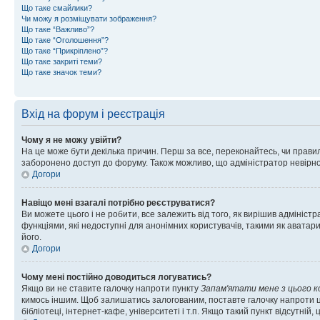
Що таке смайлики?
Чи можу я розміщувати зображення?
Що таке “Важливо”?
Що таке “Оголошення”?
Що таке “Прикріплено”?
Що таке закриті теми?
Що таке значок теми?
Вхід на форум і реєстрація
Чому я не можу увійти?
На це може бути декілька причин. Перш за все, переконайтесь, чи правил
заборонено доступ до форуму. Також можливо, що адміністратор невірно
Догори
Навіщо мені взагалі потрібно реєструватися?
Ви можете цього і не робити, все залежить від того, як вирішив адмініс
функціями, які недоступні для анонімних користувачів, такими як аватари
його.
Догори
Чому мені постійно доводиться логуватись?
Якщо ви не ставите галочку напроти пункту
Запам'ятати мене з цього 
кимось іншим. Щоб залишатись залогованим, поставте галочку напроти ц
бібліотеці, інтернет-кафе, університеті і т.п. Якщо такий пункт відсутній