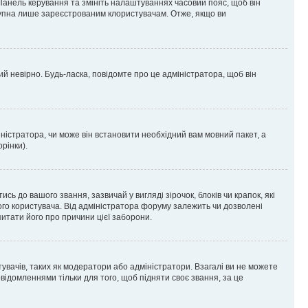
 Панель керування та змініть налаштуваннях часовий пояс, щоб він
ступна лише зареєстрованим клористувачам. Отже, якщо ви
ий невірно. Будь-ласка, повідомте про це адміністратора, щоб він
ністратора, чи може він встановити необхідний вам мовний пакет, а
рінки).
до вашого звання, зазвичай у вигляді зірочок, блоків чи крапок, які
ого користувача. Від адміністратора форуму залежить чи дозволені
питати його про причини цієї заборони.
тувачів, таких як модератори або адміністратори. Взагалі ви не можете
ідомленнями тільки для того, щоб підняти своє звання, за це