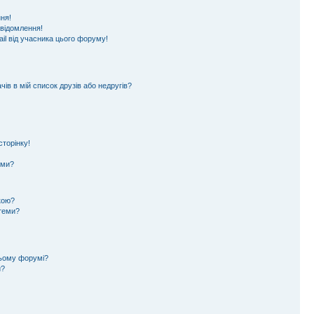
ня!
овідомлення!
il від учасника цього форуму!
ів в мій список друзів або недругів?
торінку!
еми?
кою?
 теми?
цьому форумі?
и?