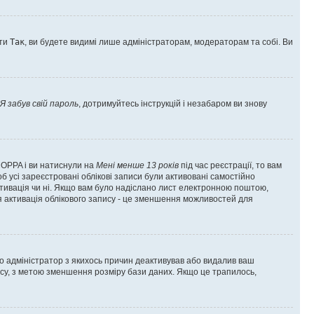
оти
Так
, ви будете видимі лише адміністраторам, модераторам та собі. Ви
Я забув свій пароль
, дотримуйтесь інструкцій і незабаром ви знову
 COPPA і ви натиснули на
Мені менше 13 років
під час реєстрації, то вам
б усі зареєстровані облікові записи були активовані самостійно
активація чи ні. Якщо вам було надіслано лист електронною поштою,
ся активація облікового запису - це зменшення можливостей для
що адміністратор з якихось причин деактивував або видалив ваш
асу, з метою зменшення розміру бази даних. Якщо це трапилось,