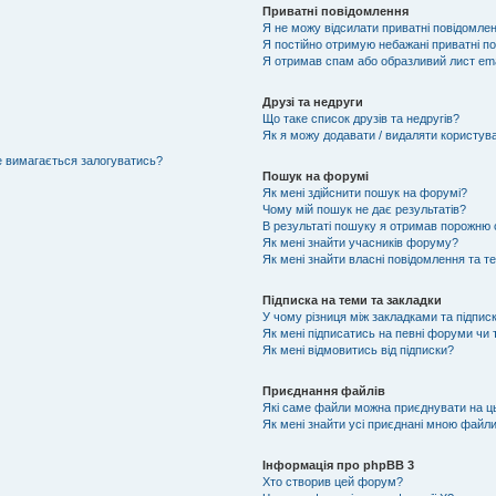
Приватні повідомлення
Я не можу відсилати приватні повідомлен
Я постійно отримую небажані приватні п
Я отримав спам або образливий лист ema
Друзі та недруги
Що таке список друзів та недругів?
Як я можу додавати / видаляти користувач
не вимагається залогуватись?
Пошук на форумі
Як мені здійснити пошук на форумі?
Чому мій пошук не дає результатів?
В результаті пошуку я отримав порожню с
Як мені знайти учасників форуму?
Як мені знайти власні повідомлення та т
Підписка на теми та закладки
У чому різниця між закладками та підпис
Як мені підписатись на певні форуми чи
Як мені відмовитись від підписки?
Приєднання файлів
Які саме файли можна приєднувати на 
Як мені знайти усі приєднані мною файл
Інформація про phpBB 3
Хто створив цей форум?