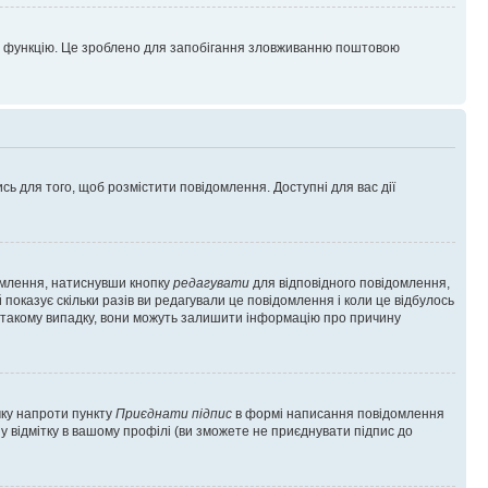
цю функцію. Це зроблено для запобігання зловживанню поштовою
сь для того, щоб розмістити повідомлення. Доступні для вас дії
омлення, натиснувши кнопку
редагувати
для відповідного повідомлення,
показує скільки разів ви редагували це повідомлення і коли це відбулось
 у такому випадку, вони можуть залишити інформацію про причину
чку напроти пункту
Приєднати підпис
в формі написання повідомлення
у відмітку в вашому профілі (ви зможете не приєднувати підпис до