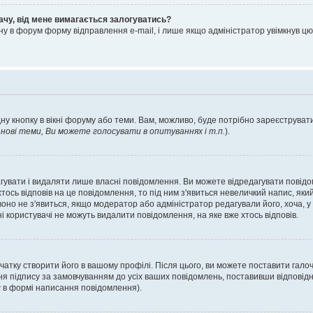
ачу, від мене вимагається залогуватись?
ну в форум форму відправлення e-mail, і лише якщо адміністратор увімкнув 
ну кнопку в вікні форуму або теми. Вам, можливо, буде потрібно зареєструвати
ові теми, Ви можете голосувати в опитуваннях і т.п.
).
гувати і видаляти лише власні повідомлення. Ви можете відредагувати повід
сь відповів на це повідомлення, то під ним з'явиться невеличкий напис, який 
 воно не з'явиться, якщо модератор або адміністратор редагували його, хоча,
і користувачі не можуть видалити повідомлення, на яке вже хтось відповів.
чатку створити його в вашому профілі. Після цього, ви можете поставити гало
я підпису за замовчуванням до усіх ваших повідомлень, поставивши відповідн
с
в формі написання повідомлення).