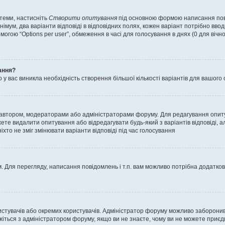
 теми, настисніть
Створити опитування
під основною формою написання повід
мум, два варіанти відповіді в відповідних полях, кожен варіант потрібно вводит
могою “Options per user”, обмеження в часі для голосування в днях (0 для вічног
ання?
 вас виникла необхідність створення більшої кількості варіантів для вашого 
м автором, модераторами або адміністраторами форуму. Для редагування опит
жете видалити опитування або відредагувати будь-який з варіантів відповіді,
хто не зміг змінювати варіанти відповіді під час голосування
 Для перегляду, написання повідомлень і т.п. вам можливо потрібна додатко
истувачів або окремих користувачів. Адміністратор форуму можливо заборонив
жіться з адміністратором форуму, якщо ви не знаєте, чому ви не можете приє