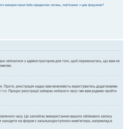
ного використання і/або юридичних питань, пов'язаних з цим форумом?
ідно зв'язатися з адміністратором для того, щоб переконатись, що вам не
омилки.
 ні. Проте, реєстрація надає вам можливість користуватись додатковими
 і т.п. Процес реєстрації забирає небагато часу і ми вам радимо пройти
овленого часу. Це запобігає використанню вашого облікового запису
ви заходите на форум з загальнодоступного комп'ютера, наприклад в