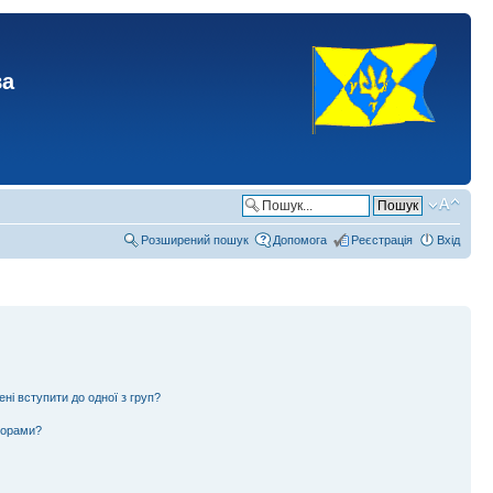
ва
Розширений пошук
Допомога
Реєстрація
Вхід
ені вступити до одної з груп?
ьорами?