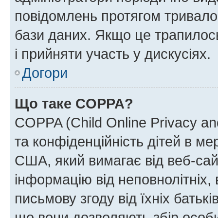
повідомлень протягом тривало
бази даних. Якщо це трапилос
і прийняти участь у дискусіях.
Догори
Що таке COPPA?
COPPA (Child Online Privacy and
та конфіденційність дітей в мер
США, який вимагає від веб-сай
інформацію від неповнолітніх, 
письмову згоду від їхніх батькі
що вони дозволяють збір особис