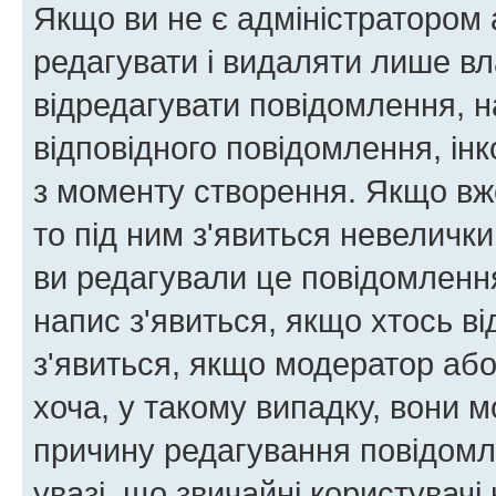
Якщо ви не є адміністратором
редагувати і видаляти лише в
відредагувати повідомлення, 
відповідного повідомлення, ін
з моменту створення. Якщо вже
то під ним з'явиться невелички
ви редагували це повідомлення
напис з'явиться, якщо хтось ві
з'явиться, якщо модератор або
хоча, у такому випадку, вони
причину редагування повідомле
увазі, що звичайні користувач