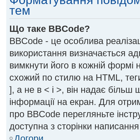
тем
Що таке BBCode?
BBCode - це особлива реаліза
використання визначається ад
вимкнути його в кожній формі
схожий по стилю на HTML, теги
], а не в < і >, він надає біль
інформації на екран. Для отри
про BBCode перегляньте інстру
доступна з сторінки написання
Догори