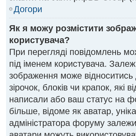
Догори
Як я можу розмістити зображ
користувача?
При перегляді повідомлень мо
під іменем користувача. Зале
зображення може відноситись д
зірочок, блоків чи крапок, які
написали або ваш статус на ф
більше, відоме як аватар, унік
адміністратора форуму залежит
аватари можуть використовува