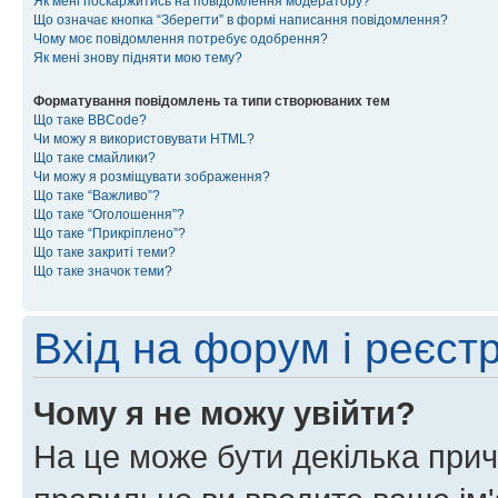
Як мені поскаржитись на повідомлення модератору?
Що означає кнопка “Зберегти” в формі написання повідомлення?
Чому моє повідомлення потребує одобрення?
Як мені знову підняти мою тему?
Форматування повідомлень та типи створюваних тем
Що таке BBCode?
Чи можу я використовувати HTML?
Що таке смайлики?
Чи можу я розміщувати зображення?
Що таке “Важливо”?
Що таке “Оголошення”?
Що таке “Прикріплено”?
Що таке закриті теми?
Що таке значок теми?
Вхід на форум і реєст
Чому я не можу увійти?
На це може бути декілька прич