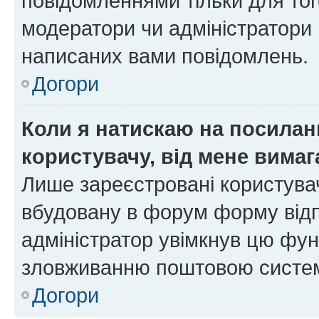
повідомленнями тільки для тог
модератори чи адміністратори 
написаних вами повідомлень.
Догори
Коли я натискаю на посиланн
користувачу, від мене вима
Лише зареєстровані користувач
вбудовану в форум форму відп
адміністратор увімкнув цю фун
зловживанню поштовою систем
Догори