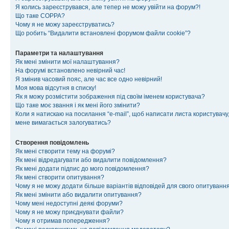
Я колись зареєструвався, але тепер не можу увійти на форум?!
Що таке COPPA?
Чому я не можу зареєструватись?
Що робить “Видалити встановлені форумом файли cookie”?
Параметри та налаштування
Як мені змінити мої налаштування?
На форумі встановлено невірний час!
Я змінив часовий пояс, але час все одно невірний!
Моя мова відсутня в списку!
Як я можу розмістити зображення під своїм іменем користувача?
Що таке моє звання і як мені його змінити?
Коли я натискаю на посилання “e-mail”, щоб написати листа користувачу,
мене вимагається залогуватись?
Створення повідомлень
Як мені створити тему на форумі?
Як мені відредагувати або видалити повідомлення?
Як мені додати підпис до мого повідомлення?
Як мені створити опитування?
Чому я не можу додати більше варіантів відповідей для свого опитуванн
Як мені змінити або видалити опитування?
Чому мені недоступні деякі форуми?
Чому я не можу приєднувати файли?
Чому я отримав попередження?