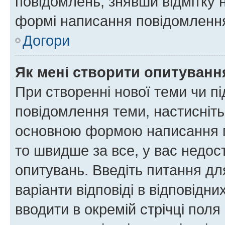
повідомлень, знявши відмітку 
формі написання повідомлення
Догори
Як мені створити опитуванн
При створенні нової теми чи п
повідомлення теми, настисніт
основною формою написання по
то швидше за все, у вас недос
опитувань. Введіть питання для
варіанти відповіді в відповідни
вводити в окремій стрічці поля 