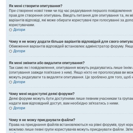
Як мені створити опитування?
При створенні нової теми чи під час редагування першого повідомлення
прав для створення опитувань. Введіть питання для опитування та, як міні
варіантів відповіді, які може обирати користувачі при голосуванні за допо
користувачами.
Догори
Чому я не можу додати більше варіантів відповідей для свого опитув
Обмеження варіантів відповідей встановлює адміністратор форуму. Якщо у
Догори
Як мені змінити або видалити опитування?
Так само як і повідомлення, опитування можуть редагуватись лише їхні
(опитування завжди пов'язане з ним). Якщо ніхто не проголосував ви мо
можуть редагувати та видаляти опитування. Це зроблено для того, щоб ні
Догори
Чому мені недоступні деякі форуми?
Деякі форуми можуть бути доступними лише певним учасникам та групам.
надати вам відповідний доступ, вам необхідно зв'язатись з ними.
Догори
Чому я не можу приєднувати файли?
Права на приєднання файлів встановлюються на рівні форумів, груп кор
можливо лише певні групи користувачів можуть приєднувати файли. Зв'я