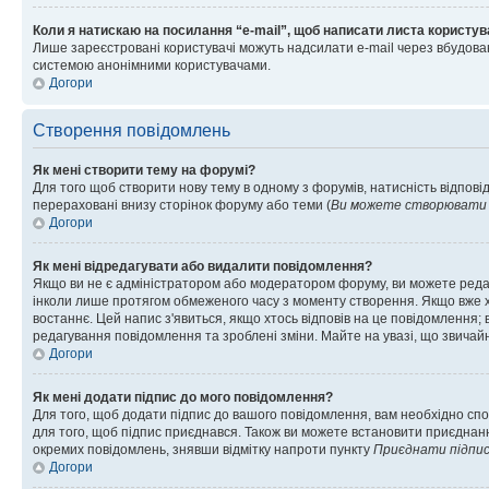
Коли я натискаю на посилання “e-mail”, щоб написати листа користув
Лише зареєстровані користувачі можуть надсилати e-mail через вбудова
системою анонімними користувачами.
Догори
Створення повідомлень
Як мені створити тему на форумі?
Для того щоб створити нову тему в одному з форумів, натисність відповід
перераховані внизу сторінок форуму або теми (
Ви можете створювати н
Догори
Як мені відредагувати або видалити повідомлення?
Якщо ви не є адміністратором або модератором форуму, ви можете реда
інколи лише протягом обмеженого часу з моменту створення. Якщо вже хто
востаннє. Цей напис з'явиться, якщо хтось відповів на це повідомлення;
редагування повідомлення та зроблені зміни. Майте на увазі, що звичайн
Догори
Як мені додати підпис до мого повідомлення?
Для того, щоб додати підпис до вашого повідомлення, вам необхідно спо
для того, щоб підпис приєднався. Також ви можете встановити приєднанн
окремих повідомлень, знявши відмітку напроти пункту
Приєднати підпи
Догори