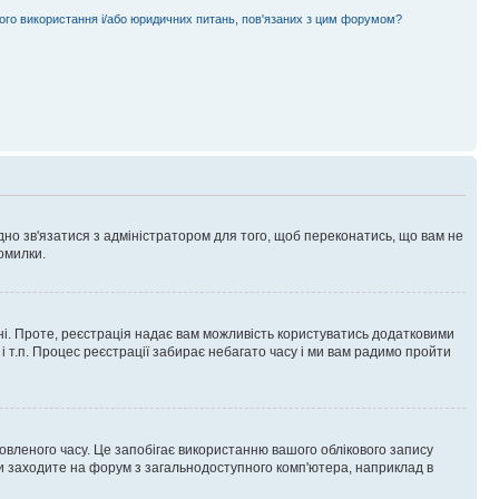
ного використання і/або юридичних питань, пов'язаних з цим форумом?
ідно зв'язатися з адміністратором для того, щоб переконатись, що вам не
омилки.
 ні. Проте, реєстрація надає вам можливість користуватись додатковими
 і т.п. Процес реєстрації забирає небагато часу і ми вам радимо пройти
овленого часу. Це запобігає використанню вашого облікового запису
ви заходите на форум з загальнодоступного комп'ютера, наприклад в