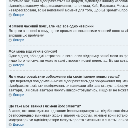
Можливо час, який відображається на форумі, відповідає іншому часовому
відповідав вашому місцезнаходженню, наприклад, Київ, Варшава, Москва
незареєстровані, то це непоганий момент для того, щоб це зробити, про
Догори
Я змінив часовий пояс, але час все одно невірний!
Якщо ви впевнені в тому, що ви правильно встановили часовий пояс та лі
вирішив цю проблему.
Догори
Моя мова відсутня в списку!
Одне з двох, або адміністратор не встановив підтримку вашої мови на ф
якщо його не існує, ви можете самі створити новий переклад. Більш дет
Догори
Як я можу розмістити зображення під своїм іменем користувача?
При перегляді повідомлень може відображатись два зображення під імене
відображають скільки повідомлень ви написали або ваш статус на форумі
аватари, і які саме аватари можуть використовуватись. Якщо ви не може
Догори
Що таке моє звання і як мені його змінити?
Звання, яке знаходиться під вашим іменем користувача, відображає кільк
безпосередньо змінювати жодне звання на форумі, оскільки вони встано
модератори чи адміністратори можуть просто зменшити кількість напис
Догори