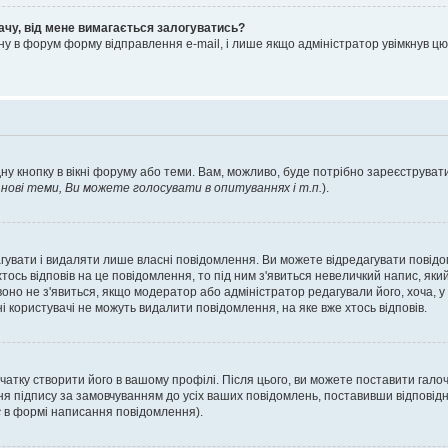
ачу, від мене вимагається залогуватись?
ну в форум форму відправлення e-mail, і лише якщо адміністратор увімкнув 
ну кнопку в вікні форуму або теми. Вам, можливо, буде потрібно зареєструвати
ові теми, Ви можете голосувати в опитуваннях і т.п.
).
гувати і видаляти лише власні повідомлення. Ви можете відредагувати повід
сь відповів на це повідомлення, то під ним з'явиться невеличкий напис, який 
 воно не з'явиться, якщо модератор або адміністратор редагували його, хоча,
і користувачі не можуть видалити повідомлення, на яке вже хтось відповів.
чатку створити його в вашому профілі. Після цього, ви можете поставити гало
я підпису за замовчуванням до усіх ваших повідомлень, поставивши відповідн
с
в формі написання повідомлення).