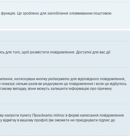
цю функцію. Це зроблено для запобігання зловживанню поштовою
сь для того, щоб розмістити повідомлення. Доступні для вас дії
омлення, натиснувши кнопку
редагувати
для відповідного повідомлення,
показує скільки разів ви редагували це повідомлення і коли це відбулось
 у такому випадку, вони можуть залишити інформацію про причину
чку напроти пункту
Приєднати підпис
в формі написання повідомлення
у відмітку в вашому профілі (ви зможете не приєднувати підпис до