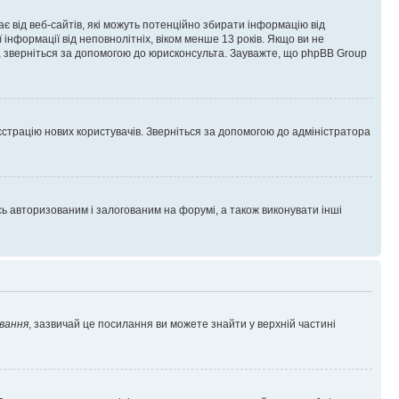
гає від веб-сайтів, які можуть потенційно збирати інформацію від
ї інформації від неповнолітніх, віком менше 13 років. Якщо ви не
ь, зверніться за допомогою до юрисконсульта. Зауважте, що phpBB Group
єстрацію нових користувачів. Зверніться за допомогою до адміністратора
 авторизованим і залогованим на форумі, а також виконувати інші
вання
, зазвичай це посилання ви можете знайти у верхній частині