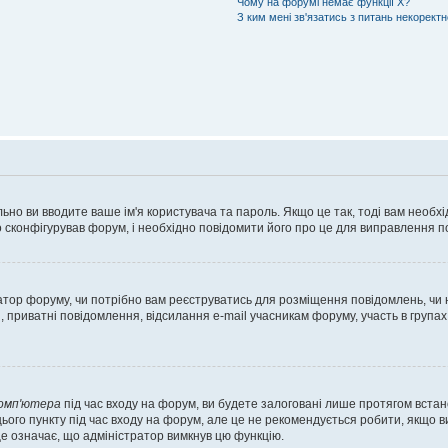
Чому на форумі немає функції X?
З ким мені зв'язатись з питань некорект
ьно ви вводите ваше ім'я користувача та пароль. Якщо це так, тоді вам необх
 сконфігурував форум, і необхідно повідомити його про це для виправлення п
тратор форуму, чи потрібно вам реєструватись для розміщення повідомлень, чи
, приватні повідомлення, відсилання e-mail учасникам форуму, участь в групах
комп'ютера
під час входу на форум, ви будете залоговані лише протягом встан
ього пункту під час входу на форум, але це не рекомендується робити, якщо 
, це означає, що адміністратор вимкнув цю функцію.