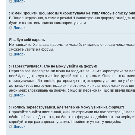
Догори
Як мені зробити, щоб моє ім'я користувача не з'являлось в списку он
В Панелі керування, а саме в розділі “Налаштування форуму” знайдіть п
будете вважатись прихованим користувачем.
Догори
Я забув свій пароль
Не панікуйте! Хоча ваш пароль не може бути відновлено, вам легко може
зможете увійти на форум.
Догори
Я зареєструвався, але не можу увійти на форум!
Перш за все, перевірте, чи вірно ви вводите ваше ім'я користувача та п
необхідно дотримуватись інструкцій, які ви отримали. Якщо ні, то можли
користувачами або адміністратором до того, як користувач зможе увійти
дотримуйтесь інструкцій, якщо ви не отримали листа, переконайтесь що 
анонімних зловживань на форумі. Якщо ви переконані, що ви ввели прави
Догори
Я колись зареєструвався, але тепер не можу увійти на форум?!
Спробуйте знайти лист e-mail, який ви отримали під час реєстрації, пер
обліковий запис. До того ж, на багатьох форумах адміністратори період
спробуйте ще раз зареєструватись і прийняти участь у дискусіях.
Догори