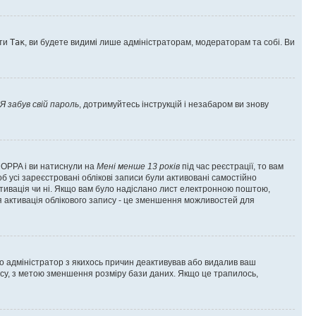
оти
Так
, ви будете видимі лише адміністраторам, модераторам та собі. Ви
Я забув свій пароль
, дотримуйтесь інструкцій і незабаром ви знову
 COPPA і ви натиснули на
Мені менше 13 років
під час реєстрації, то вам
б усі зареєстровані облікові записи були активовані самостійно
активація чи ні. Якщо вам було надіслано лист електронною поштою,
ся активація облікового запису - це зменшення можливостей для
що адміністратор з якихось причин деактивував або видалив ваш
асу, з метою зменшення розміру бази даних. Якщо це трапилось,