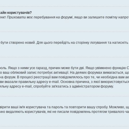
лайн користувачів?
ункт
Приховати моє перебування на форумі
, якщо ви залишите помітку напр
 бути створено новий. Для цього перейдіть на сторінку логування та натисніть
ароль. Якщо з ними усе гаразд, причин може бути дві. Якщо увімкнено функцію
во ваш обліковий запис потребує активації. На деяких форумах вимагається, що
 на форум. В процесі реєстрації вам повідомлялось про те, чи необхідна вам 
ви вказали правильну адресу e-mail. Основна причина, з якої використовуєть
льну адресу e-mail, спробуйте зв'язатись з адміністратором форуму.
евірити ваші ім'я користувача та пароль та повторити вашу спробу. Можливо, 
ично видаляють користувачів, які не писали повідомлень протягом тривалого ч