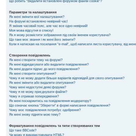
Що робить “Видалити встановлені форумом файли cookie”?
Параметри та налаштування
Як мені змінити мої налаштування?
На форумі встановлено невірний час!
Я змінив часовий пояс, але час все одно невірний!
Моя мова відсутня в списку!
Як я можу розмістити зображення під своїм іменем користувача?
Що таке моє звання і як мені його змінити?
Коли я натискаю на посилання “e-mail”, щоб написати листа користувачу, від ме
Створення повідомлень
Як мені створити тему на форумі?
Як мені відредагувати або видалити повідомлення?
Як мені додати підпис до мого повідомлення?
Як мені створити опитування?
Чому я не можу додати більше варіантів відповідей для свого опитування?
Як мені змінити або видалити опитування?
Чому мені недоступні деякі форуми?
Чому я не можу приєднувати файли?
Чому я отримав попередження?
Як мені поскаржитись на повідомлення модератору?
Що означає кнопка “Зберегти” в формі написання повідомлення?
Чому моє повідомлення потребує одобрення?
Як мені знову підняти мою тему?
Форматування повідомлень та типи створюваних тем
Що таке BBCode?
Чи можу я використовувати HTML?