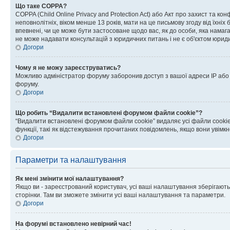
Що таке COPPA?
COPPA (Child Online Privacy and Protection Act) або Акт про захист та ко
неповнолітніх, віком менше 13 років, мати на це письмову згоду від їхніх 
впевнені, чи це може бути застосоване щодо вас, як до особи, яка нама
не може надавати консультацій з юридичних питань і не є об'єктом юриди
Догори
Чому я не можу зареєструватись?
Можливо адміністратор форуму заборонив доступ з вашої адреси IP або ім
форуму.
Догори
Що робить “Видалити встановлені форумом файли cookie”?
“Видалити встановлені форумом файли cookie” видаляє усі файли cookie
функції, такі як відстежування прочитаних повідомлень, якщо вони увімк
Догори
Параметри та налаштування
Як мені змінити мої налаштування?
Якщо ви - зареєстрований користувач, усі ваші налаштування зберігаютьс
сторінки. Там ви зможете змінити усі ваші налаштування та параметри.
Догори
На форумі встановлено невірний час!