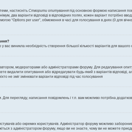
 теми, настисніть
Створити опитування
під основною формою написання повід
мум, два варіанти відповіді в відповідних полях, кожен варіант потрібно вводит
могою “Options per user”, обмеження в часі для голосування в днях (0 для вічног
ання?
 вас виникла необхідність створення більшої кількості варіантів для вашого 
м автором, модераторами або адміністраторами форуму. Для редагування опит
жете видалити опитування або відредагувати будь-який з варіантів відповіді,
хто не зміг змінювати варіанти відповіді під час голосування
 Для перегляду, написання повідомлень і т.п. вам можливо потрібна додатко
истувачів або окремих користувачів. Адміністратор форуму можливо заборонив
жіться з адміністратором форуму, якщо ви не знаєте, чому ви не можете приє