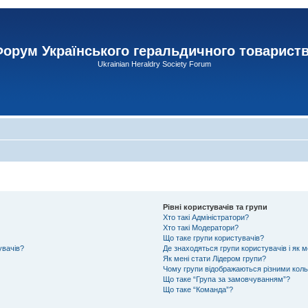
орум Українського геральдичного товарист
Ukrainian Heraldry Society Forum
Рівні користувачів та групи
Хто такі Адміністратори?
Хто такі Модератори?
Що таке групи користувачів?
увачів?
Де знаходяться групи користувачів і як м
Як мені стати Лідером групи?
Чому групи відображаються різними кол
Що таке “Група за замовчуванням”?
Що таке “Команда”?