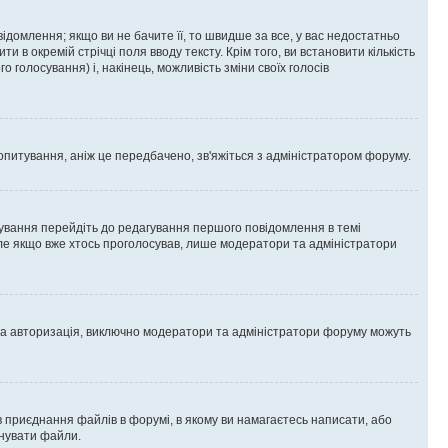
омлення; якщо ви не бачите її, то швидше за все, у вас недостатньо
и в окремій стрічці поля вводу тексту. Крім того, ви встановити кількість
о голосування) і, накінець, можливість зміни своїх голосів
опитування, аніж це передбачено, зв'яжіться з адміністратором форуму.
ування перейдіть до редагування першого повідомлення в темі
 але якщо вже хтось проголосував, лише модератори та адміністратори
ва авторизація, виключно модератори та адміністратори форуму можуть
 приєднання файлів в форумі, в якому ви намагаєтесь написати, або
днувати файли.