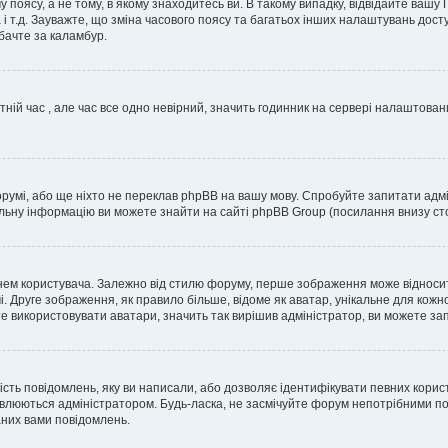
 поясу, а не тому, в якому знаходитесь ви. В такому випадку, відвідайте вашу
 і т.д. Зауважте, що зміна часового поясу та багатьох інших налаштувань до
бачте за каламбур.
тній час , але час все одно невірний, значить годинник на сервері налаштован
орумі, або ще ніхто не переклав phpBB на вашу мову. Спробуйте запитати адмі
альну інформацію ви можете знайти на сайті phpBB Group (посилання внизу сто
м користувача. Залежно від стилю форуму, перше зображення може відноситись 
. Друге зображення, як правило більше, відоме як аватар, унікальне для кожн
те використовувати аватари, значить так вирішив адміністратор, ви можете за
ість повідомлень, яку ви написали, або дозволяє ідентифікувати певних корис
влюються адміністратором. Будь-ласка, не засмічуйте форум непотрібними пов
аних вами повідомлень.