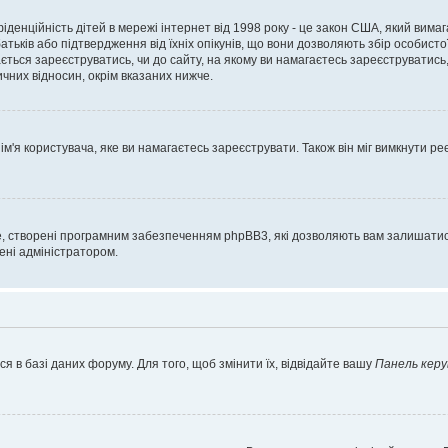
нфіденційність дітей в мережі інтернет від 1998 року - це закон США, який вима
батьків або підтвердження від їхніх опікунів, що вони дозволяють збір особисто
гається зареєструватись, чи до сайту, на якому ви намагаєтесь зареєструватис
чних відносин, окрім вказаних нижче.
'я користувача, яке ви намагаєтесь зареєструвати. Також він міг вимкнути ре
, створені програмним забезпеченням phpBB3, які дозволяють вам залишатись
нені адміністратором.
я в базі даних форуму. Для того, щоб змінити їх, відвідайте вашу
Панель керу