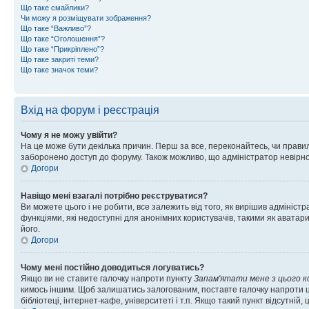
Що таке смайлики?
Чи можу я розміщувати зображення?
Що таке “Важливо”?
Що таке “Оголошення”?
Що таке “Прикріплено”?
Що таке закриті теми?
Що таке значок теми?
Вхід на форум і реєстрація
Чому я не можу увійти?
На це може бути декілька причин. Перш за все, переконайтесь, чи правил
заборонено доступ до форуму. Також можливо, що адміністратор невірно
Догори
Навіщо мені взагалі потрібно реєструватися?
Ви можете цього і не робити, все залежить від того, як вирішив адмініс
функціями, які недоступні для анонімних користувачів, такими як аватари
його.
Догори
Чому мені постійно доводиться логуватись?
Якщо ви не ставите галочку напроти пункту
Запам'ятати мене з цього 
кимось іншим. Щоб залишатись залогованим, поставте галочку напроти ц
бібліотеці, інтернет-кафе, університеті і т.п. Якщо такий пункт відсутній