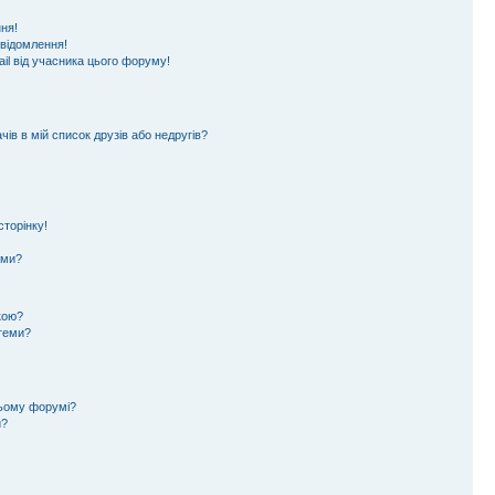
ня!
овідомлення!
il від учасника цього форуму!
ів в мій список друзів або недругів?
торінку!
еми?
кою?
 теми?
цьому форумі?
и?