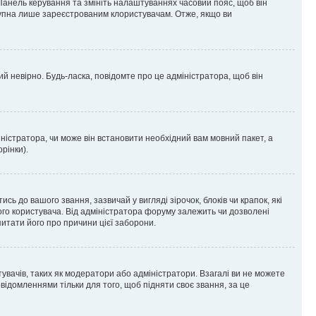
 Панель керування та змініть налаштуваннях часовий пояс, щоб він
ступна лише зареєстрованим клористувачам. Отже, якщо ви
ий невірно. Будь-ласка, повідомте про це адміністратора, щоб він
ністратора, чи може він встановити необхідний вам мовний пакет, а
рінки).
до вашого звання, зазвичай у вигляді зірочок, блоків чи крапок, які
ого користувача. Від адміністратора форуму залежить чи дозволені
питати його про причини цієї заборони.
тувачів, таких як модератори або адміністратори. Взагалі ви не можете
ідомленнями тільки для того, щоб підняти своє звання, за це