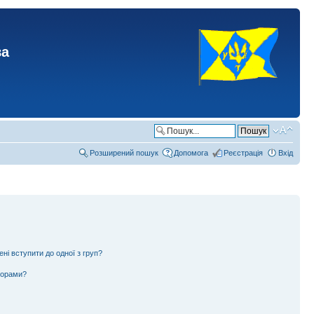
ва
Розширений пошук
Допомога
Реєстрація
Вхід
ені вступити до одної з груп?
ьорами?