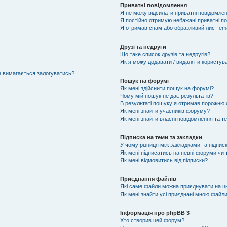
Приватні повідомлення
Я не можу відсилати приватні повідомлен
Я постійно отримую небажані приватні п
Я отримав спам або образливий лист ema
Друзі та недруги
Що таке список друзів та недругів?
Як я можу додавати / видаляти користувач
не вимагається залогуватись?
Пошук на форумі
Як мені здійснити пошук на форумі?
Чому мій пошук не дає результатів?
В результаті пошуку я отримав порожню с
Як мені знайти учасників форуму?
Як мені знайти власні повідомлення та т
Підписка на теми та закладки
У чому різниця між закладками та підпис
Як мені підписатись на певні форуми чи
Як мені відмовитись від підписки?
Приєднання файлів
Які саме файли можна приєднувати на 
Як мені знайти усі приєднані мною файл
Інформація про phpBB 3
Хто створив цей форум?