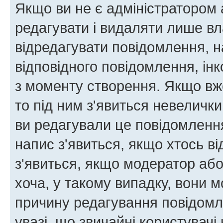
Якщо ви не є адміністратором
редагувати і видаляти лише в
відредагувати повідомлення, 
відповідного повідомлення, ін
з моменту створення. Якщо вже
то під ним з'явиться невелички
ви редагували це повідомлення
напис з'явиться, якщо хтось ві
з'явиться, якщо модератор або
хоча, у такому випадку, вони
причину редагування повідомле
увазі, що звичайні користувач