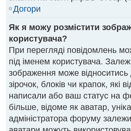
Догори
Як я можу розмістити зображ
користувача?
При перегляді повідомлень мо
під іменем користувача. Зале
зображення може відноситись д
зірочок, блоків чи крапок, які
написали або ваш статус на ф
більше, відоме як аватар, унік
адміністратора форуму залежит
аватари можуть використовува