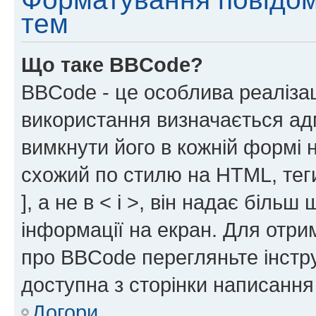
тем
Що таке BBCode?
BBCode - це особлива реаліза
використання визначається ад
вимкнути його в кожній формі
схожий по стилю на HTML, теги
], а не в < і >, він надає біль
інформації на екран. Для отри
про BBCode перегляньте інстру
доступна з сторінки написання
Догори