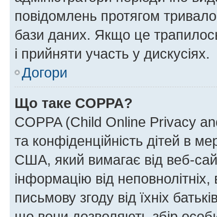
повідомлень протягом тривало
бази даних. Якщо це трапилос
і прийняти участь у дискусіях.
Догори
Що таке COPPA?
COPPA (Child Online Privacy and
та конфіденційність дітей в мер
США, який вимагає від веб-сай
інформацію від неповнолітніх, 
письмову згоду від їхніх батькі
що вони дозволяють збір особис