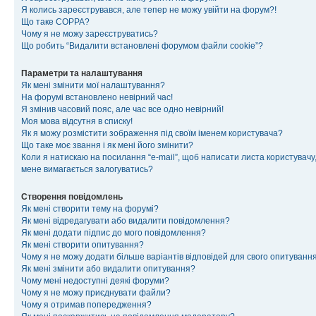
Я колись зареєструвався, але тепер не можу увійти на форум?!
Що таке COPPA?
Чому я не можу зареєструватись?
Що робить “Видалити встановлені форумом файли cookie”?
Параметри та налаштування
Як мені змінити мої налаштування?
На форумі встановлено невірний час!
Я змінив часовий пояс, але час все одно невірний!
Моя мова відсутня в списку!
Як я можу розмістити зображення під своїм іменем користувача?
Що таке моє звання і як мені його змінити?
Коли я натискаю на посилання “e-mail”, щоб написати листа користувачу,
мене вимагається залогуватись?
Створення повідомлень
Як мені створити тему на форумі?
Як мені відредагувати або видалити повідомлення?
Як мені додати підпис до мого повідомлення?
Як мені створити опитування?
Чому я не можу додати більше варіантів відповідей для свого опитуванн
Як мені змінити або видалити опитування?
Чому мені недоступні деякі форуми?
Чому я не можу приєднувати файли?
Чому я отримав попередження?