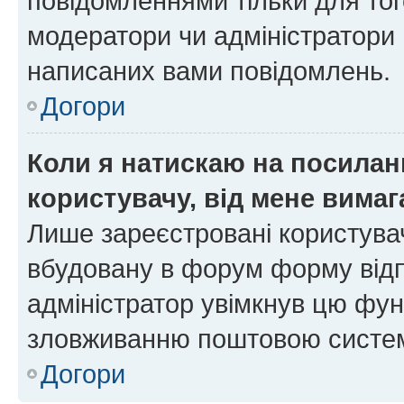
повідомленнями тільки для тог
модератори чи адміністратори 
написаних вами повідомлень.
Догори
Коли я натискаю на посиланн
користувачу, від мене вима
Лише зареєстровані користувач
вбудовану в форум форму відп
адміністратор увімкнув цю фун
зловживанню поштовою систем
Догори