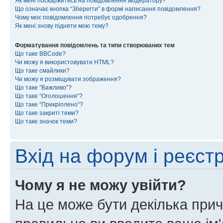
Як мені поскаржитись на повідомлення модератору?
Що означає кнопка “Зберегти” в формі написання повідомлення?
Чому моє повідомлення потребує одобрення?
Як мені знову підняти мою тему?
Форматування повідомлень та типи створюваних тем
Що таке BBCode?
Чи можу я використовувати HTML?
Що таке смайлики?
Чи можу я розміщувати зображення?
Що таке “Важливо”?
Що таке “Оголошення”?
Що таке “Прикріплено”?
Що таке закриті теми?
Що таке значок теми?
Вхід на форум і реєст
Чому я не можу увійти?
На це може бути декілька прич