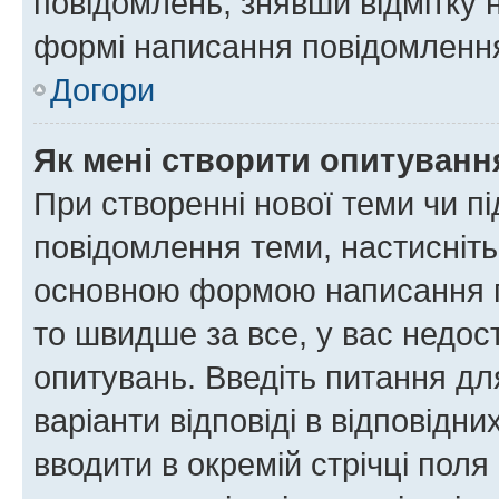
повідомлень, знявши відмітку 
формі написання повідомлення
Догори
Як мені створити опитуванн
При створенні нової теми чи п
повідомлення теми, настисніт
основною формою написання по
то швидше за все, у вас недос
опитувань. Введіть питання для
варіанти відповіді в відповідни
вводити в окремій стрічці поля 