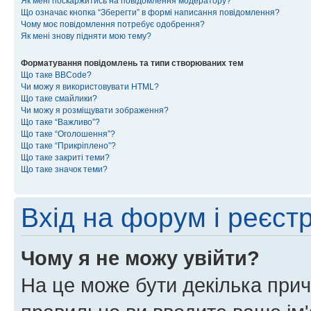
Як мені поскаржитись на повідомлення модератору?
Що означає кнопка “Зберегти” в формі написання повідомлення?
Чому моє повідомлення потребує одобрення?
Як мені знову підняти мою тему?
Форматування повідомлень та типи створюваних тем
Що таке BBCode?
Чи можу я використовувати HTML?
Що таке смайлики?
Чи можу я розміщувати зображення?
Що таке “Важливо”?
Що таке “Оголошення”?
Що таке “Прикріплено”?
Що таке закриті теми?
Що таке значок теми?
Вхід на форум і реєст
Чому я не можу увійти?
На це може бути декілька прич