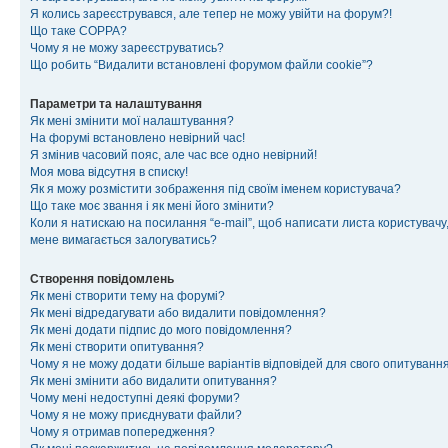
Я колись зареєструвався, але тепер не можу увійти на форум?!
Що таке COPPA?
Чому я не можу зареєструватись?
Що робить “Видалити встановлені форумом файли cookie”?
Параметри та налаштування
Як мені змінити мої налаштування?
На форумі встановлено невірний час!
Я змінив часовий пояс, але час все одно невірний!
Моя мова відсутня в списку!
Як я можу розмістити зображення під своїм іменем користувача?
Що таке моє звання і як мені його змінити?
Коли я натискаю на посилання “e-mail”, щоб написати листа користувачу,
мене вимагається залогуватись?
Створення повідомлень
Як мені створити тему на форумі?
Як мені відредагувати або видалити повідомлення?
Як мені додати підпис до мого повідомлення?
Як мені створити опитування?
Чому я не можу додати більше варіантів відповідей для свого опитуванн
Як мені змінити або видалити опитування?
Чому мені недоступні деякі форуми?
Чому я не можу приєднувати файли?
Чому я отримав попередження?