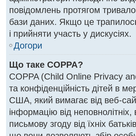
повідомлень протягом тривало
бази даних. Якщо це трапилос
і прийняти участь у дискусіях.
Догори
Що таке COPPA?
COPPA (Child Online Privacy and
та конфіденційність дітей в мер
США, який вимагає від веб-сай
інформацію від неповнолітніх, 
письмову згоду від їхніх батькі
що вони дозволяють збір особис