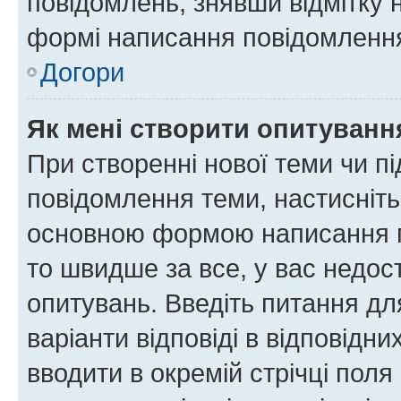
повідомлень, знявши відмітку 
формі написання повідомлення
Догори
Як мені створити опитуванн
При створенні нової теми чи п
повідомлення теми, настисніт
основною формою написання по
то швидше за все, у вас недос
опитувань. Введіть питання для
варіанти відповіді в відповідни
вводити в окремій стрічці поля 