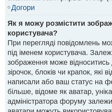
Догори
Як я можу розмістити зображ
користувача?
При перегляді повідомлень мо
під іменем користувача. Зале
зображення може відноситись д
зірочок, блоків чи крапок, які
написали або ваш статус на ф
більше, відоме як аватар, унік
адміністратора форуму залежит
аватари можуть використовува