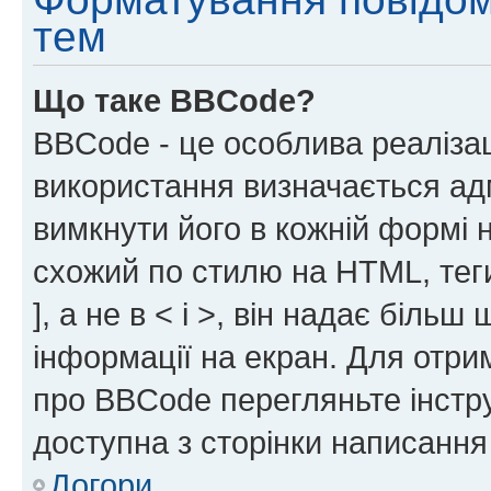
тем
Що таке BBCode?
BBCode - це особлива реаліза
використання визначається ад
вимкнути його в кожній формі
схожий по стилю на HTML, теги
], а не в < і >, він надає біль
інформації на екран. Для отри
про BBCode перегляньте інстру
доступна з сторінки написання
Догори