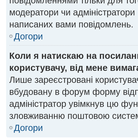
повідомленнями тільки для тог
модератори чи адміністратори 
написаних вами повідомлень.
Догори
Коли я натискаю на посиланн
користувачу, від мене вима
Лише зареєстровані користувач
вбудовану в форум форму відп
адміністратор увімкнув цю фун
зловживанню поштовою систем
Догори