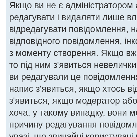
Якщо ви не є адміністратором
редагувати і видаляти лише в
відредагувати повідомлення, 
відповідного повідомлення, ін
з моменту створення. Якщо вже
то під ним з'явиться невелички
ви редагували це повідомлення
напис з'явиться, якщо хтось ві
з'явиться, якщо модератор або
хоча, у такому випадку, вони
причину редагування повідомле
увазі, що звичайні користувач