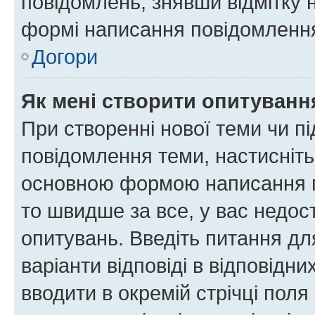
повідомлень, знявши відмітку 
формі написання повідомлення
Догори
Як мені створити опитуванн
При створенні нової теми чи п
повідомлення теми, настисніт
основною формою написання по
то швидше за все, у вас недос
опитувань. Введіть питання для
варіанти відповіді в відповідни
вводити в окремій стрічці поля 