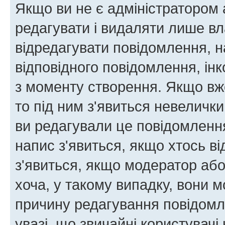
Якщо ви не є адміністратором
редагувати і видаляти лише в
відредагувати повідомлення, 
відповідного повідомлення, ін
з моменту створення. Якщо вже
то під ним з'явиться невелички
ви редагували це повідомлення
напис з'явиться, якщо хтось ві
з'явиться, якщо модератор або
хоча, у такому випадку, вони
причину редагування повідомле
увазі, що звичайні користувач