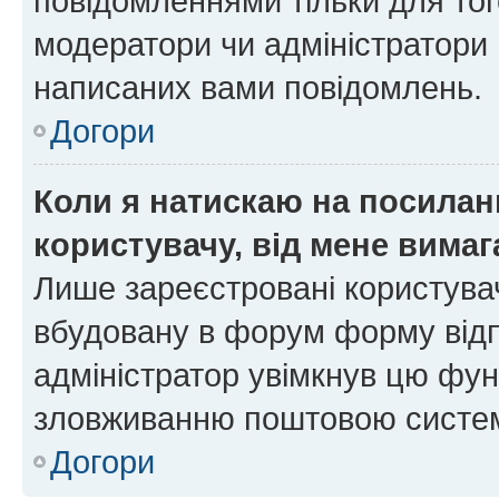
повідомленнями тільки для тог
модератори чи адміністратори 
написаних вами повідомлень.
Догори
Коли я натискаю на посиланн
користувачу, від мене вима
Лише зареєстровані користувач
вбудовану в форум форму відп
адміністратор увімкнув цю фун
зловживанню поштовою систем
Догори