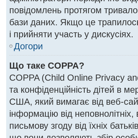
повідомлень протягом тривало
бази даних. Якщо це трапилос
і прийняти участь у дискусіях.
Догори
Що таке COPPA?
COPPA (Child Online Privacy and
та конфіденційність дітей в мер
США, який вимагає від веб-сай
інформацію від неповнолітніх, 
письмову згоду від їхніх батькі
що вони дозволяють збір особис