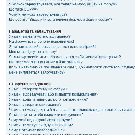
Я колись зареєструвався, але тепер не можу увійти на форум?!
Що таке COPPA?
Чому я не можу зареєструватись?
Що робить “Видалити встановлені форумом файли cookie”?
Параметри та налаштування
Як мені змінити мої налаштування?
На форумі встановлено невірний час!
Я змінив часовий пояс, але час все одно невірний!
Моя мова відсутня в списку!
Як я можу розмістити зображення під своїм іменем користувача?
Що таке моє звання і як мені його змінити?
Коли я натискаю на посилання “e-mail”, щоб написати листа користувачу,
мене вимагається залогуватись?
Створення повідомлень
Як мені створити тему на форумі?
Як мені відредагувати або видалити повідомлення?
Як мені додати підпис до мого повідомлення?
Як мені створити опитування?
Чому я не можу додати більше варіантів відповідей для свого опитуванн
Як мені змінити або видалити опитування?
Чому мені недоступні деякі форуми?
Чому я не можу приєднувати файли?
Чому я отримав попередження?