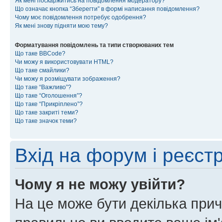
Як мені поскаржитись на повідомлення модератору?
Що означає кнопка “Зберегти” в формі написання повідомлення?
Чому моє повідомлення потребує одобрення?
Як мені знову підняти мою тему?
Форматування повідомлень та типи створюваних тем
Що таке BBCode?
Чи можу я використовувати HTML?
Що таке смайлики?
Чи можу я розміщувати зображення?
Що таке “Важливо”?
Що таке “Оголошення”?
Що таке “Прикріплено”?
Що таке закриті теми?
Що таке значок теми?
Вхід на форум і реєст
Чому я не можу увійти?
На це може бути декілька прич