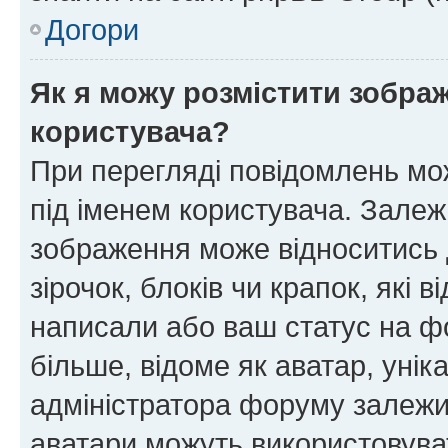
Догори
Як я можу розмістити зображ
користувача?
При перегляді повідомлень мо
під іменем користувача. Зале
зображення може відноситись д
зірочок, блоків чи крапок, які
написали або ваш статус на ф
більше, відоме як аватар, унік
адміністратора форуму залежит
аватари можуть використовува