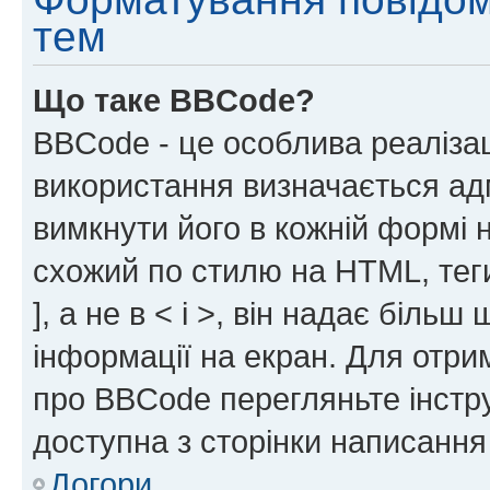
тем
Що таке BBCode?
BBCode - це особлива реаліза
використання визначається ад
вимкнути його в кожній формі
схожий по стилю на HTML, теги
], а не в < і >, він надає біль
інформації на екран. Для отри
про BBCode перегляньте інстру
доступна з сторінки написання
Догори