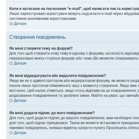
Коли я натискаю на посилання “e-mail”, щоб написати листа користув
Лише зареєстровані користувачі можуть надсилати e-mail через вбудова
системою анонімними користувачами.
Догори
Створення повідомлень
Як мені створити тему на форумі?
Для того щоб створити нову тему в одному з форумів, натисність відповід
перераховані внизу сторінок форуму або теми (
Ви можете створювати н
Догори
Як мені відредагувати або видалити повідомлення?
Якщо ви не є адміністратором або модератором форуму, ви можете реда
інколи лише протягом обмеженого часу з моменту створення. Якщо вже хто
востаннє. Цей напис з'явиться, якщо хтось відповів на це повідомлення;
редагування повідомлення та зроблені зміни. Майте на увазі, що звичайн
Догори
Як мені додати підпис до мого повідомлення?
Для того, щоб додати підпис до вашого повідомлення, вам необхідно спо
для того, щоб підпис приєднався. Також ви можете встановити приєднанн
окремих повідомлень, знявши відмітку напроти пункту
Приєднати підпи
Догори