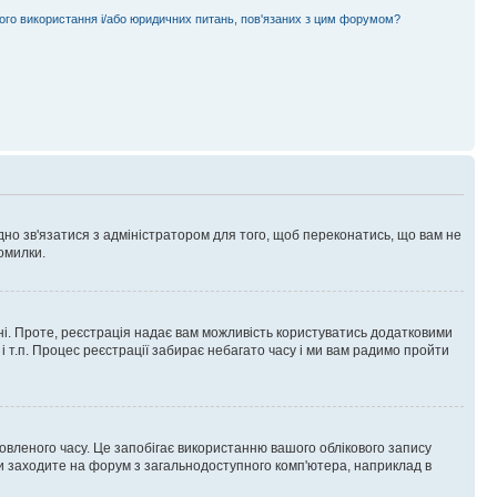
ного використання і/або юридичних питань, пов'язаних з цим форумом?
ідно зв'язатися з адміністратором для того, щоб переконатись, що вам не
омилки.
 ні. Проте, реєстрація надає вам можливість користуватись додатковими
 і т.п. Процес реєстрації забирає небагато часу і ми вам радимо пройти
овленого часу. Це запобігає використанню вашого облікового запису
ви заходите на форум з загальнодоступного комп'ютера, наприклад в