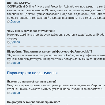
Що таке COPPA?
COPPA (Child Online Privacy and Protection Act) або Акт про захист та ко
неповнолітніх, віком менше 13 років, мати на це письмову згоду від їхніх 
впевнені, чи це може бути застосоване щодо вас, як до особи, яка нама
не може надавати консультацій з юридичних питань і не є об'єктом юриди
Догори
Чому я не можу зареєструватись?
Можливо адміністратор форуму заборонив доступ з вашої адреси IP або ім
форуму.
Догори
Що робить “Видалити встановлені форумом файли cookie”?
“Видалити встановлені форумом файли cookie” видаляє усі файли cookie
функції, такі як відстежування прочитаних повідомлень, якщо вони увімк
Догори
Параметри та налаштування
Як мені змінити мої налаштування?
Якщо ви - зареєстрований користувач, усі ваші налаштування зберігаютьс
сторінки. Там ви зможете змінити усі ваші налаштування та параметри.
Догори
На форумі встановлено невірний час!