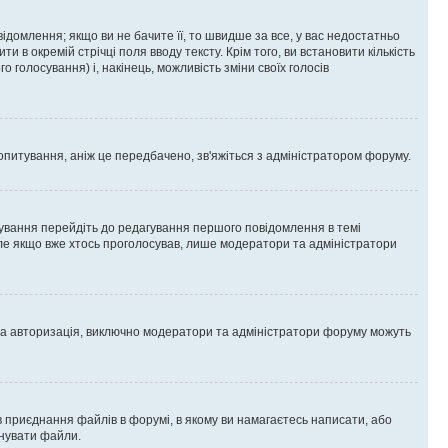
омлення; якщо ви не бачите її, то швидше за все, у вас недостатньо
и в окремій стрічці поля вводу тексту. Крім того, ви встановити кількість
о голосування) і, накінець, можливість зміни своїх голосів
опитування, аніж це передбачено, зв'яжіться з адміністратором форуму.
ування перейдіть до редагування першого повідомлення в темі
 але якщо вже хтось проголосував, лише модератори та адміністратори
ва авторизація, виключно модератори та адміністратори форуму можуть
 приєднання файлів в форумі, в якому ви намагаєтесь написати, або
днувати файли.