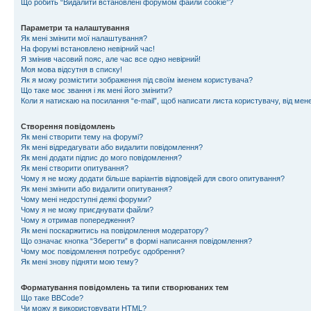
Що робить “Видалити встановлені форумом файли cookie”?
Параметри та налаштування
Як мені змінити мої налаштування?
На форумі встановлено невірний час!
Я змінив часовий пояс, але час все одно невірний!
Моя мова відсутня в списку!
Як я можу розмістити зображення під своїм іменем користувача?
Що таке моє звання і як мені його змінити?
Коли я натискаю на посилання “e-mail”, щоб написати листа користувачу, від ме
Створення повідомлень
Як мені створити тему на форумі?
Як мені відредагувати або видалити повідомлення?
Як мені додати підпис до мого повідомлення?
Як мені створити опитування?
Чому я не можу додати більше варіантів відповідей для свого опитування?
Як мені змінити або видалити опитування?
Чому мені недоступні деякі форуми?
Чому я не можу приєднувати файли?
Чому я отримав попередження?
Як мені поскаржитись на повідомлення модератору?
Що означає кнопка “Зберегти” в формі написання повідомлення?
Чому моє повідомлення потребує одобрення?
Як мені знову підняти мою тему?
Форматування повідомлень та типи створюваних тем
Що таке BBCode?
Чи можу я використовувати HTML?