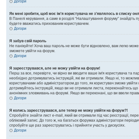
Догори
Як мені зробити, щоб моє ім'я користувача не з'являлось в списку он
В Панелі керування, а саме в розділі “Налаштування форуму” знайдіть п
будете вважатись прихованим користувачем.
Догори
Я забув свій пароль
Не панікуйте! Хоча ваш пароль не може бути відновлено, вам легко може
зможете увійти на форум.
Догори
Я зареєструвався, але не можу увійти на форум!
Перш за все, перевірте, чи вірно ви вводите ваше ім'я користувача та п
необхідно дотримуватись інструкцій, які ви отримали. Якщо ні, то можли
користувачами або адміністратором до того, як користувач зможе увійти
дотримуйтесь інструкцій, якщо ви не отримали листа, переконайтесь що 
анонімних зловживань на форумі. Якщо ви переконані, що ви ввели прави
Догори
Я колись зареєструвався, але тепер не можу увійти на форум?!
Спробуйте знайти лист e-mail, який ви отримали під час реєстрації, пер
обліковий запис. До того ж, на багатьох форумах адміністратори період
спробуйте ще раз зареєструватись і прийняти участь у дискусіях.
Догори