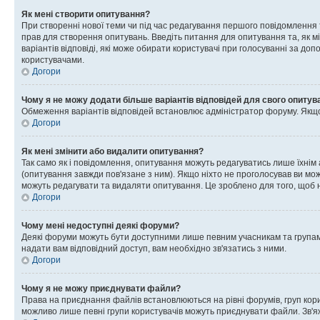
Як мені створити опитування?
При створенні нової теми чи під час редагування першого повідомлення
прав для створення опитувань. Введіть питання для опитування та, як міні
варіантів відповіді, які може обирати користувачі при голосуванні за допо
користувачами.
Догори
Чому я не можу додати більше варіантів відповідей для свого опитув
Обмеження варіантів відповідей встановлює адміністратор форуму. Якщо у
Догори
Як мені змінити або видалити опитування?
Так само як і повідомлення, опитування можуть редагуватись лише їхні
(опитування завжди пов'язане з ним). Якщо ніхто не проголосував ви мо
можуть редагувати та видаляти опитування. Це зроблено для того, щоб ні
Догори
Чому мені недоступні деякі форуми?
Деякі форуми можуть бути доступними лише певним учасникам та групам.
надати вам відповідний доступ, вам необхідно зв'язатись з ними.
Догори
Чому я не можу приєднувати файли?
Права на приєднання файлів встановлюються на рівні форумів, груп кор
можливо лише певні групи користувачів можуть приєднувати файли. Зв'я