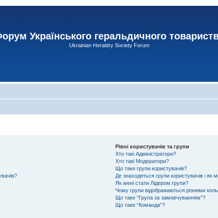
орум Українського геральдичного товарист
Ukrainian Heraldry Society Forum
Рівні користувачів та групи
Хто такі Адміністратори?
Хто такі Модератори?
Що таке групи користувачів?
увачів?
Де знаходяться групи користувачів і як м
Як мені стати Лідером групи?
Чому групи відображаються різними кол
Що таке “Група за замовчуванням”?
Що таке “Команда”?