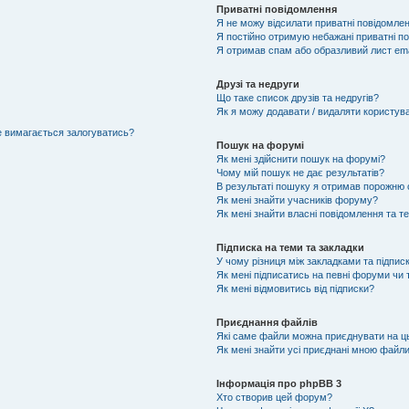
Приватні повідомлення
Я не можу відсилати приватні повідомлен
Я постійно отримую небажані приватні п
Я отримав спам або образливий лист ema
Друзі та недруги
Що таке список друзів та недругів?
Як я можу додавати / видаляти користувач
не вимагається залогуватись?
Пошук на форумі
Як мені здійснити пошук на форумі?
Чому мій пошук не дає результатів?
В результаті пошуку я отримав порожню с
Як мені знайти учасників форуму?
Як мені знайти власні повідомлення та т
Підписка на теми та закладки
У чому різниця між закладками та підпис
Як мені підписатись на певні форуми чи
Як мені відмовитись від підписки?
Приєднання файлів
Які саме файли можна приєднувати на 
Як мені знайти усі приєднані мною файл
Інформація про phpBB 3
Хто створив цей форум?