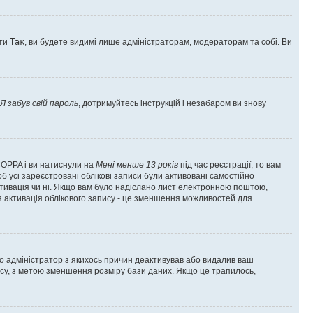
оти
Так
, ви будете видимі лише адміністраторам, модераторам та собі. Ви
Я забув свій пароль
, дотримуйтесь інструкцій і незабаром ви знову
 COPPA і ви натиснули на
Мені менше 13 років
під час реєстрації, то вам
б усі зареєстровані облікові записи були активовані самостійно
активація чи ні. Якщо вам було надіслано лист електронною поштою,
ся активація облікового запису - це зменшення можливостей для
що адміністратор з якихось причин деактивував або видалив ваш
асу, з метою зменшення розміру бази даних. Якщо це трапилось,