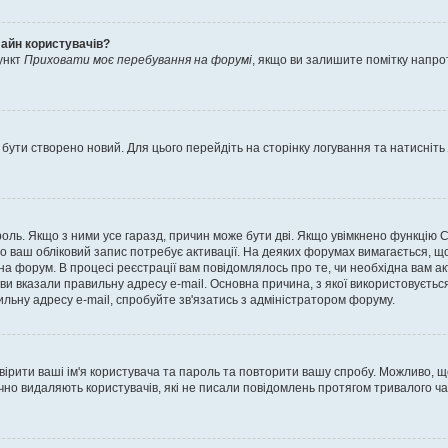
лайн користувачів?
ункт
Приховати моє перебування на форумі
, якщо ви залишите помітку напр
 бути створено новий. Для цього перейдіть на сторінку логування та натисніть
ароль. Якщо з ними усе гаразд, причин може бути дві. Якщо увімкнено функцію
во ваш обліковий запис потребує активації. На деяких форумах вимагається, що
 на форум. В процесі реєстрації вам повідомлялось про те, чи необхідна вам 
ви вказали правильну адресу e-mail. Основна причина, з якої використовуєть
льну адресу e-mail, спробуйте зв'язатись з адміністратором форуму.
евірити ваші ім'я користувача та пароль та повторити вашу спробу. Можливо, 
ично видаляють користувачів, які не писали повідомлень протягом тривалого ч