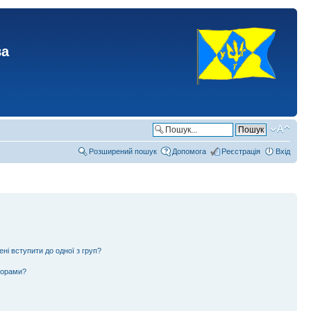
ва
Розширений пошук
Допомога
Реєстрація
Вхід
ені вступити до одної з груп?
ьорами?