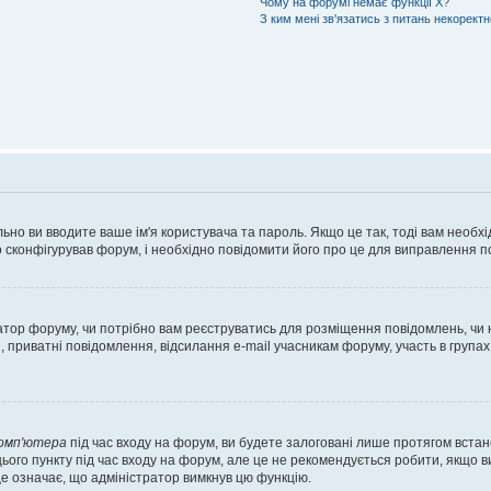
Чому на форумі немає функції X?
З ким мені зв'язатись з питань некорект
ьно ви вводите ваше ім'я користувача та пароль. Якщо це так, тоді вам необх
 сконфігурував форум, і необхідно повідомити його про це для виправлення п
тратор форуму, чи потрібно вам реєструватись для розміщення повідомлень, чи
, приватні повідомлення, відсилання e-mail учасникам форуму, участь в групах
комп'ютера
під час входу на форум, ви будете залоговані лише протягом встан
ього пункту під час входу на форум, але це не рекомендується робити, якщо 
, це означає, що адміністратор вимкнув цю функцію.