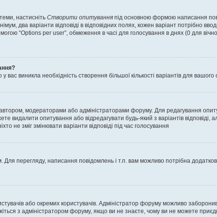
 теми, настисніть
Створити опитування
під основною формою написання повід
мум, два варіанти відповіді в відповідних полях, кожен варіант потрібно вводит
могою “Options per user”, обмеження в часі для голосування в днях (0 для вічног
ання?
 вас виникла необхідність створення більшої кількості варіантів для вашого 
м автором, модераторами або адміністраторами форуму. Для редагування опит
жете видалити опитування або відредагувати будь-який з варіантів відповіді,
хто не зміг змінювати варіанти відповіді під час голосування
 Для перегляду, написання повідомлень і т.п. вам можливо потрібна додатко
истувачів або окремих користувачів. Адміністратор форуму можливо заборонив
жіться з адміністратором форуму, якщо ви не знаєте, чому ви не можете приє