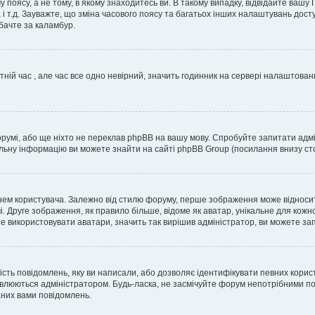
 поясу, а не тому, в якому знаходитесь ви. В такому випадку, відвідайте вашу
 і т.д. Зауважте, що зміна часового поясу та багатьох інших налаштувань до
бачте за каламбур.
тній час , але час все одно невірний, значить годинник на сервері налаштован
орумі, або ще ніхто не переклав phpBB на вашу мову. Спробуйте запитати адмі
альну інформацію ви можете знайти на сайті phpBB Group (посилання внизу сто
м користувача. Залежно від стилю форуму, перше зображення може відноситись 
. Друге зображення, як правило більше, відоме як аватар, унікальне для кожн
те використовувати аватари, значить так вирішив адміністратор, ви можете за
ість повідомлень, яку ви написали, або дозволяє ідентифікувати певних корис
влюються адміністратором. Будь-ласка, не засмічуйте форум непотрібними пов
аних вами повідомлень.