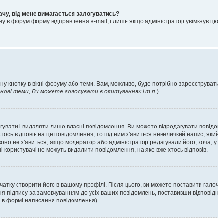
ачу, від мене вимагається залогуватись?
ну в форум форму відправлення e-mail, і лише якщо адміністратор увімкнув 
ну кнопку в вікні форуму або теми. Вам, можливо, буде потрібно зареєструвати
ові теми, Ви можете голосувати в опитуваннях і т.п.
).
гувати і видаляти лише власні повідомлення. Ви можете відредагувати повід
сь відповів на це повідомлення, то під ним з'явиться невеличкий напис, який 
 воно не з'явиться, якщо модератор або адміністратор редагували його, хоча,
і користувачі не можуть видалити повідомлення, на яке вже хтось відповів.
чатку створити його в вашому профілі. Після цього, ви можете поставити гало
я підпису за замовчуванням до усіх ваших повідомлень, поставивши відповідн
с
в формі написання повідомлення).