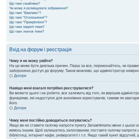
Що таке смайлики?
Чи можу я розміщувати зображення?
Що таке “Важливо”?
Що таке “Оголошення”?
Що таке “Прикріплено”?
Що таке закриті теми?
Що таке значок теми?
Вхід на форум і реєстрація
Чому я не можу увійти?
На це може бути декілька причин. Перш за все, переконайтесь, чи правил
заборонено доступ до форуму. Також можливо, що адміністратор невірно
Догори
Навіщо мені взагалі потрібно реєструватися?
Ви можете цього і не робити, все залежить від того, як вирішив адмініс
функціями, які недоступні для анонімних користувачів, такими як аватари
його.
Догори
Чому мені постійно доводиться логуватись?
Якщо ви не ставите галочку напроти пункту
Запам'ятати мене з цього 
кимось іншим. Щоб залишатись залогованим, поставте галочку напроти ц
бібліотеці, інтернет-кафе, університеті і т.п. Якщо такий пункт відсутній