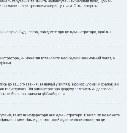
 Панель керування та змініть налаштуваннях часовий пояс, щоб він
ступна лише зареєстрованим клористувачам. Отже, якщо ви
ий невірно. Будь-ласка, повідомте про це адміністратора, щоб він
ністратора, чи може він встановити необхідний вам мовний пакет, а
рінки).
до вашого звання, зазвичай у вигляді зірочок, блоків чи крапок, які
ого користувача. Від адміністратора форуму залежить чи дозволені
питати його про причини цієї заборони.
тувачів, таких як модератори або адміністратори. Взагалі ви не можете
ідомленнями тільки для того, щоб підняти своє звання, за це