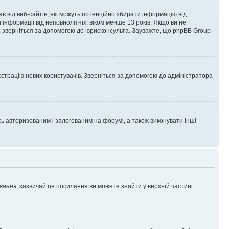
гає від веб-сайтів, які можуть потенційно збирати інформацію від
ї інформації від неповнолітніх, віком менше 13 років. Якщо ви не
ь, зверніться за допомогою до юрисконсульта. Зауважте, що phpBB Group
єстрацію нових користувачів. Зверніться за допомогою до адміністратора
 авторизованим і залогованим на форумі, а також виконувати інші
вання
, зазвичай це посилання ви можете знайти у верхній частині