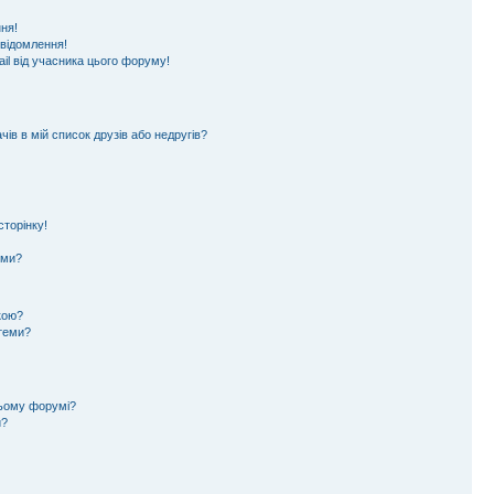
ня!
овідомлення!
il від учасника цього форуму!
ів в мій список друзів або недругів?
торінку!
еми?
кою?
 теми?
цьому форумі?
и?