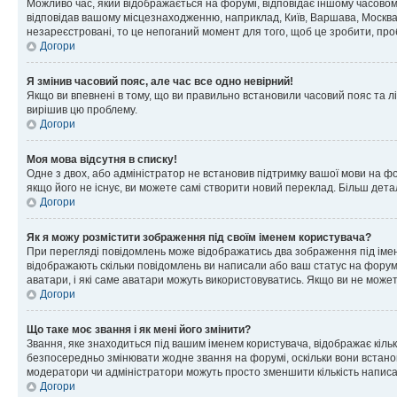
Можливо час, який відображається на форумі, відповідає іншому часовому
відповідав вашому місцезнаходженню, наприклад, Київ, Варшава, Москва
незареєстровані, то це непоганий момент для того, щоб це зробити, про
Догори
Я змінив часовий пояс, але час все одно невірний!
Якщо ви впевнені в тому, що ви правильно встановили часовий пояс та лі
вирішив цю проблему.
Догори
Моя мова відсутня в списку!
Одне з двох, або адміністратор не встановив підтримку вашої мови на ф
якщо його не існує, ви можете самі створити новий переклад. Більш дет
Догори
Як я можу розмістити зображення під своїм іменем користувача?
При перегляді повідомлень може відображатись два зображення під імене
відображають скільки повідомлень ви написали або ваш статус на форумі
аватари, і які саме аватари можуть використовуватись. Якщо ви не може
Догори
Що таке моє звання і як мені його змінити?
Звання, яке знаходиться під вашим іменем користувача, відображає кільк
безпосередньо змінювати жодне звання на форумі, оскільки вони встано
модератори чи адміністратори можуть просто зменшити кількість напис
Догори