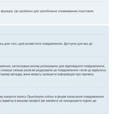
цю функцію. Це зроблено для запобігання зловживанню поштовою
сь для того, щоб розмістити повідомлення. Доступні для вас дії
омлення, натиснувши кнопку
редагувати
для відповідного повідомлення,
показує скільки разів ви редагували це повідомлення і коли це відбулось
 у такому випадку, вони можуть залишити інформацію про причину
чку напроти пункту
Приєднати підпис
в формі написання повідомлення
у відмітку в вашому профілі (ви зможете не приєднувати підпис до