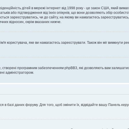
нфіденційність дітей в мережі інтернет від 1998 року - це закон США, який вима
батьків або підтвердження від їхніх опікунів, що вони дозволяють збір особисто
гається зареєструватись, чи до сайту, на якому ви намагаєтесь зареєструватис
чних відносин, окрім вказаних нижче.
'я користувача, яке ви намагаєтесь зареєструвати. Також він міг вимкнути ре
, створені програмним забезпеченням phpBB3, які дозволяють вам залишатись
нені адміністратором.
я в базі даних форуму. Для того, щоб змінити їх, відвідайте вашу
Панель керу