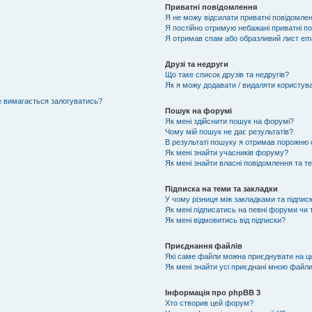
Приватні повідомлення
Я не можу відсилати приватні повідомлен
Я постійно отримую небажані приватні п
Я отримав спам або образливий лист ema
Друзі та недруги
Що таке список друзів та недругів?
Як я можу додавати / видаляти користувач
не вимагається залогуватись?
Пошук на форумі
Як мені здійснити пошук на форумі?
Чому мій пошук не дає результатів?
В результаті пошуку я отримав порожню с
Як мені знайти учасників форуму?
Як мені знайти власні повідомлення та т
Підписка на теми та закладки
У чому різниця між закладками та підпис
Як мені підписатись на певні форуми чи
Як мені відмовитись від підписки?
Приєднання файлів
Які саме файли можна приєднувати на 
Як мені знайти усі приєднані мною файл
Інформація про phpBB 3
Хто створив цей форум?