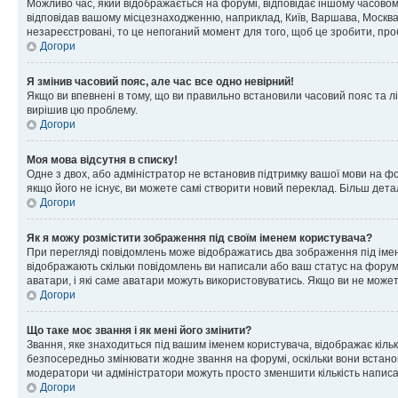
Можливо час, який відображається на форумі, відповідає іншому часовому
відповідав вашому місцезнаходженню, наприклад, Київ, Варшава, Москва
незареєстровані, то це непоганий момент для того, щоб це зробити, про
Догори
Я змінив часовий пояс, але час все одно невірний!
Якщо ви впевнені в тому, що ви правильно встановили часовий пояс та лі
вирішив цю проблему.
Догори
Моя мова відсутня в списку!
Одне з двох, або адміністратор не встановив підтримку вашої мови на ф
якщо його не існує, ви можете самі створити новий переклад. Більш дет
Догори
Як я можу розмістити зображення під своїм іменем користувача?
При перегляді повідомлень може відображатись два зображення під імене
відображають скільки повідомлень ви написали або ваш статус на форумі
аватари, і які саме аватари можуть використовуватись. Якщо ви не може
Догори
Що таке моє звання і як мені його змінити?
Звання, яке знаходиться під вашим іменем користувача, відображає кільк
безпосередньо змінювати жодне звання на форумі, оскільки вони встано
модератори чи адміністратори можуть просто зменшити кількість напис
Догори