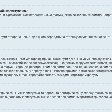
лайн користувачів?
ункт
Приховати моє перебування на форумі
, якщо ви залишите помітку напр
 бути створено новий. Для цього перейдіть на сторінку логування та натисніть
ароль. Якщо з ними усе гаразд, причин може бути дві. Якщо увімкнено функцію
во ваш обліковий запис потребує активації. На деяких форумах вимагається, що
 на форум. В процесі реєстрації вам повідомлялось про те, чи необхідна вам 
ви вказали правильну адресу e-mail. Основна причина, з якої використовуєть
льну адресу e-mail, спробуйте зв'язатись з адміністратором форуму.
евірити ваші ім'я користувача та пароль та повторити вашу спробу. Можливо, 
ично видаляють користувачів, які не писали повідомлень протягом тривалого ч