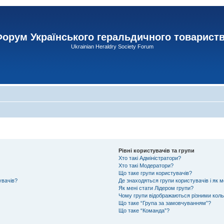
орум Українського геральдичного товарист
Ukrainian Heraldry Society Forum
Рівні користувачів та групи
Хто такі Адміністратори?
Хто такі Модератори?
Що таке групи користувачів?
увачів?
Де знаходяться групи користувачів і як м
Як мені стати Лідером групи?
Чому групи відображаються різними кол
Що таке “Група за замовчуванням”?
Що таке “Команда”?