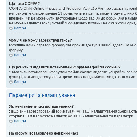
Що таке COPPA?
COPPA (Child Online Privacy and Protection Act) або Акт про захист та ко
неповнолітніх, віком менше 13 років, мати на це письмову згоду від їхніх 
впевнені, чи це може бути застосоване щодо вас, як до особи, яка нама
не може надавати консультацій з юридичних питань і не є об'єктом юриди
Догори
Чому я не можу зареєструватись?
Можливо адміністратор форуму заборонив доступ з вашої адреси IP або ім
форуму.
Догори
Що робить “Видалити встановлені форумом файли cookie”?
“Видалити встановлені форумом файли cookie” видаляє усі файли cookie
функції, такі як відстежування прочитаних повідомлень, якщо вони увімк
Догори
Параметри та налаштування
Як мені змінити мої налаштування?
Якщо ви - зареєстрований користувач, усі ваші налаштування зберігаютьс
сторінки. Там ви зможете змінити усі ваші налаштування та параметри.
Догори
На форумі встановлено невірний час!