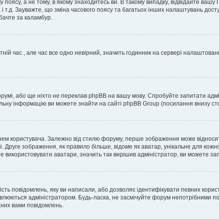
 поясу, а не тому, в якому знаходитесь ви. В такому випадку, відвідайте вашу
 і т.д. Зауважте, що зміна часового поясу та багатьох інших налаштувань до
бачте за каламбур.
тній час , але час все одно невірний, значить годинник на сервері налаштован
орумі, або ще ніхто не переклав phpBB на вашу мову. Спробуйте запитати адмі
альну інформацію ви можете знайти на сайті phpBB Group (посилання внизу сто
м користувача. Залежно від стилю форуму, перше зображення може відноситись 
. Друге зображення, як правило більше, відоме як аватар, унікальне для кожн
те використовувати аватари, значить так вирішив адміністратор, ви можете за
ість повідомлень, яку ви написали, або дозволяє ідентифікувати певних корис
влюються адміністратором. Будь-ласка, не засмічуйте форум непотрібними пов
аних вами повідомлень.