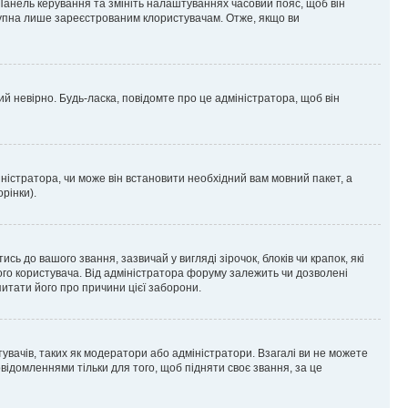
 Панель керування та змініть налаштуваннях часовий пояс, щоб він
ступна лише зареєстрованим клористувачам. Отже, якщо ви
ий невірно. Будь-ласка, повідомте про це адміністратора, щоб він
ністратора, чи може він встановити необхідний вам мовний пакет, а
рінки).
до вашого звання, зазвичай у вигляді зірочок, блоків чи крапок, які
ого користувача. Від адміністратора форуму залежить чи дозволені
питати його про причини цієї заборони.
тувачів, таких як модератори або адміністратори. Взагалі ви не можете
ідомленнями тільки для того, щоб підняти своє звання, за це