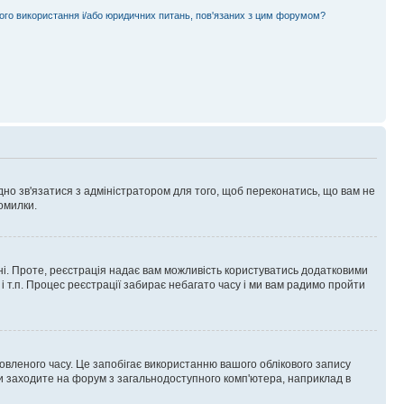
ного використання і/або юридичних питань, пов'язаних з цим форумом?
ідно зв'язатися з адміністратором для того, щоб переконатись, що вам не
омилки.
 ні. Проте, реєстрація надає вам можливість користуватись додатковими
 і т.п. Процес реєстрації забирає небагато часу і ми вам радимо пройти
овленого часу. Це запобігає використанню вашого облікового запису
ви заходите на форум з загальнодоступного комп'ютера, наприклад в