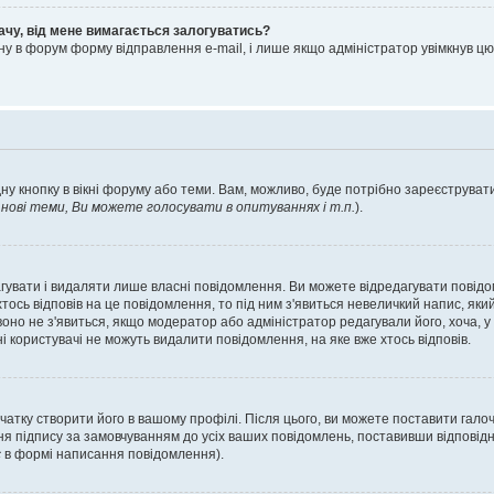
ачу, від мене вимагається залогуватись?
ну в форум форму відправлення e-mail, і лише якщо адміністратор увімкнув 
ну кнопку в вікні форуму або теми. Вам, можливо, буде потрібно зареєструвати
ові теми, Ви можете голосувати в опитуваннях і т.п.
).
гувати і видаляти лише власні повідомлення. Ви можете відредагувати повід
сь відповів на це повідомлення, то під ним з'явиться невеличкий напис, який 
 воно не з'явиться, якщо модератор або адміністратор редагували його, хоча,
і користувачі не можуть видалити повідомлення, на яке вже хтось відповів.
чатку створити його в вашому профілі. Після цього, ви можете поставити гало
я підпису за замовчуванням до усіх ваших повідомлень, поставивши відповідн
с
в формі написання повідомлення).