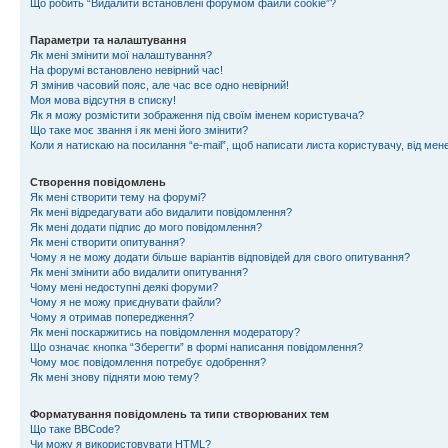
Що робить “Видалити встановлені форумом файли cookie”?
Параметри та налаштування
Як мені змінити мої налаштування?
На форумі встановлено невірний час!
Я змінив часовий пояс, але час все одно невірний!
Моя мова відсутня в списку!
Як я можу розмістити зображення під своїм іменем користувача?
Що таке моє звання і як мені його змінити?
Коли я натискаю на посилання “e-mail”, щоб написати листа користувачу, від ме
Створення повідомлень
Як мені створити тему на форумі?
Як мені відредагувати або видалити повідомлення?
Як мені додати підпис до мого повідомлення?
Як мені створити опитування?
Чому я не можу додати більше варіантів відповідей для свого опитування?
Як мені змінити або видалити опитування?
Чому мені недоступні деякі форуми?
Чому я не можу приєднувати файли?
Чому я отримав попередження?
Як мені поскаржитись на повідомлення модератору?
Що означає кнопка “Зберегти” в формі написання повідомлення?
Чому моє повідомлення потребує одобрення?
Як мені знову підняти мою тему?
Форматування повідомлень та типи створюваних тем
Що таке BBCode?
Чи можу я використовувати HTML?