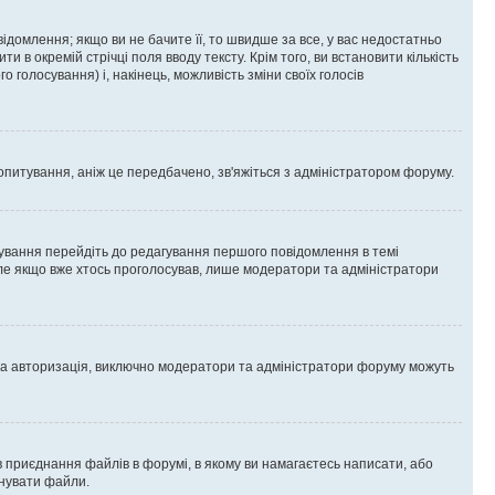
омлення; якщо ви не бачите її, то швидше за все, у вас недостатньо
и в окремій стрічці поля вводу тексту. Крім того, ви встановити кількість
о голосування) і, накінець, можливість зміни своїх голосів
опитування, аніж це передбачено, зв'яжіться з адміністратором форуму.
ування перейдіть до редагування першого повідомлення в темі
 але якщо вже хтось проголосував, лише модератори та адміністратори
ва авторизація, виключно модератори та адміністратори форуму можуть
 приєднання файлів в форумі, в якому ви намагаєтесь написати, або
днувати файли.