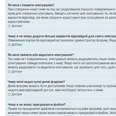
Як мені створити опитування?
При створенні нової теми чи під час редагування першого повідомлення
прав для створення опитувань. Введіть питання для опитування та, як міні
варіантів відповіді, які може обирати користувачі при голосуванні за допо
користувачами.
Догори
Чому я не можу додати більше варіантів відповідей для свого опитув
Обмеження варіантів відповідей встановлює адміністратор форуму. Якщо у
Догори
Як мені змінити або видалити опитування?
Так само як і повідомлення, опитування можуть редагуватись лише їхні
(опитування завжди пов'язане з ним). Якщо ніхто не проголосував ви мо
можуть редагувати та видаляти опитування. Це зроблено для того, щоб ні
Догори
Чому мені недоступні деякі форуми?
Деякі форуми можуть бути доступними лише певним учасникам та групам.
надати вам відповідний доступ, вам необхідно зв'язатись з ними.
Догори
Чому я не можу приєднувати файли?
Права на приєднання файлів встановлюються на рівні форумів, груп кор
можливо лише певні групи користувачів можуть приєднувати файли. Зв'я