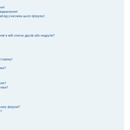
ня!
овідомлення!
il від учасника цього форуму!
ів в мій список друзів або недругів?
торінку!
еми?
кою?
 теми?
цьому форумі?
и?