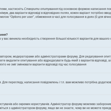
 теми, настисніть
Створити опитування
під основною формою написання повід
мум, два варіанти відповіді в відповідних полях, кожен варіант потрібно вводит
могою “Options per user”, обмеження в часі для голосування в днях (0 для вічног
ання?
 вас виникла необхідність створення більшої кількості варіантів для вашого 
м автором, модераторами або адміністраторами форуму. Для редагування опит
жете видалити опитування або відредагувати будь-який з варіантів відповіді,
хто не зміг змінювати варіанти відповіді під час голосування
 Для перегляду, написання повідомлень і т.п. вам можливо потрібна додатко
истувачів або окремих користувачів. Адміністратор форуму можливо заборонив
жіться з адміністратором форуму, якщо ви не знаєте, чому ви не можете приє