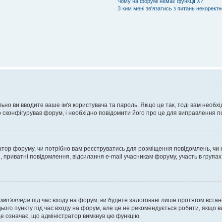
Чому на форумі немає функції X?
З ким мені зв'язатись з питань некорект
ьно ви вводите ваше ім'я користувача та пароль. Якщо це так, тоді вам необх
 сконфігурував форум, і необхідно повідомити його про це для виправлення п
тратор форуму, чи потрібно вам реєструватись для розміщення повідомлень, чи
, приватні повідомлення, відсилання e-mail учасникам форуму, участь в групах
комп'ютера
під час входу на форум, ви будете залоговані лише протягом встан
ього пункту під час входу на форум, але це не рекомендується робити, якщо 
, це означає, що адміністратор вимкнув цю функцію.