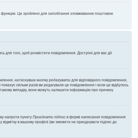
цю функцію. Це зроблено для запобігання зловживанню поштовою
сь для того, щоб розмістити повідомлення. Доступні для вас дії
омлення, натиснувши кнопку
редагувати
для відповідного повідомлення,
показує скільки разів ви редагували це повідомлення і коли це відбулось
 у такому випадку, вони можуть залишити інформацію про причину
чку напроти пункту
Приєднати підпис
в формі написання повідомлення
у відмітку в вашому профілі (ви зможете не приєднувати підпис до