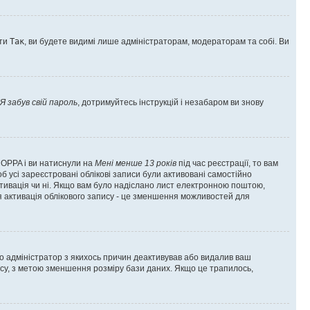
оти
Так
, ви будете видимі лише адміністраторам, модераторам та собі. Ви
Я забув свій пароль
, дотримуйтесь інструкцій і незабаром ви знову
 COPPA і ви натиснули на
Мені менше 13 років
під час реєстрації, то вам
б усі зареєстровані облікові записи були активовані самостійно
активація чи ні. Якщо вам було надіслано лист електронною поштою,
ся активація облікового запису - це зменшення можливостей для
що адміністратор з якихось причин деактивував або видалив ваш
асу, з метою зменшення розміру бази даних. Якщо це трапилось,