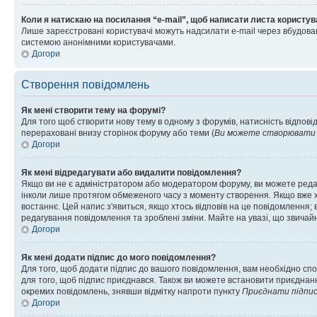
Коли я натискаю на посилання “e-mail”, щоб написати листа користув
Лише зареєстровані користувачі можуть надсилати e-mail через вбудова
системою анонімними користувачами.
Догори
Створення повідомлень
Як мені створити тему на форумі?
Для того щоб створити нову тему в одному з форумів, натисність відповід
перераховані внизу сторінок форуму або теми (
Ви можете створювати н
Догори
Як мені відредагувати або видалити повідомлення?
Якщо ви не є адміністратором або модератором форуму, ви можете реда
інколи лише протягом обмеженого часу з моменту створення. Якщо вже хто
востаннє. Цей напис з'явиться, якщо хтось відповів на це повідомлення;
редагування повідомлення та зроблені зміни. Майте на увазі, що звичайн
Догори
Як мені додати підпис до мого повідомлення?
Для того, щоб додати підпис до вашого повідомлення, вам необхідно спо
для того, щоб підпис приєднався. Також ви можете встановити приєднанн
окремих повідомлень, знявши відмітку напроти пункту
Приєднати підпи
Догори