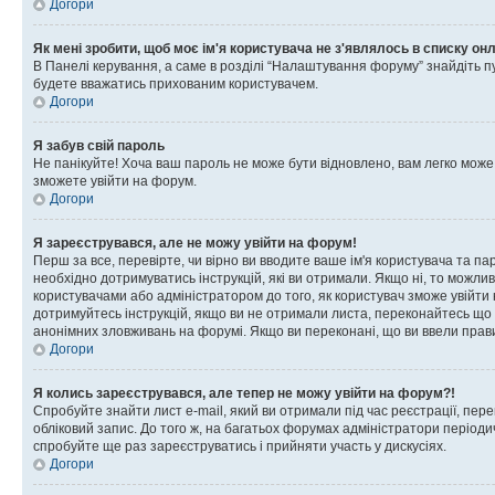
Догори
Як мені зробити, щоб моє ім'я користувача не з'являлось в списку он
В Панелі керування, а саме в розділі “Налаштування форуму” знайдіть п
будете вважатись прихованим користувачем.
Догори
Я забув свій пароль
Не панікуйте! Хоча ваш пароль не може бути відновлено, вам легко може
зможете увійти на форум.
Догори
Я зареєструвався, але не можу увійти на форум!
Перш за все, перевірте, чи вірно ви вводите ваше ім'я користувача та п
необхідно дотримуватись інструкцій, які ви отримали. Якщо ні, то можли
користувачами або адміністратором до того, як користувач зможе увійти
дотримуйтесь інструкцій, якщо ви не отримали листа, переконайтесь що 
анонімних зловживань на форумі. Якщо ви переконані, що ви ввели прави
Догори
Я колись зареєструвався, але тепер не можу увійти на форум?!
Спробуйте знайти лист e-mail, який ви отримали під час реєстрації, пер
обліковий запис. До того ж, на багатьох форумах адміністратори період
спробуйте ще раз зареєструватись і прийняти участь у дискусіях.
Догори