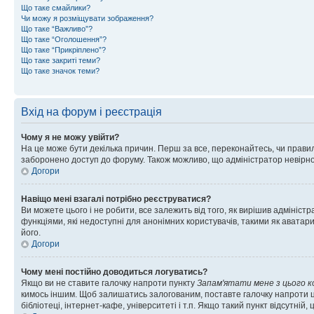
Що таке смайлики?
Чи можу я розміщувати зображення?
Що таке “Важливо”?
Що таке “Оголошення”?
Що таке “Прикріплено”?
Що таке закриті теми?
Що таке значок теми?
Вхід на форум і реєстрація
Чому я не можу увійти?
На це може бути декілька причин. Перш за все, переконайтесь, чи правил
заборонено доступ до форуму. Також можливо, що адміністратор невірно
Догори
Навіщо мені взагалі потрібно реєструватися?
Ви можете цього і не робити, все залежить від того, як вирішив адмініс
функціями, які недоступні для анонімних користувачів, такими як аватари
його.
Догори
Чому мені постійно доводиться логуватись?
Якщо ви не ставите галочку напроти пункту
Запам'ятати мене з цього 
кимось іншим. Щоб залишатись залогованим, поставте галочку напроти ц
бібліотеці, інтернет-кафе, університеті і т.п. Якщо такий пункт відсутній