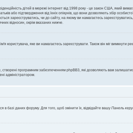
нфіденційність дітей в мережі інтернет від 1998 року - це закон США, який вима
батьків або підтвердження від їхніх опікунів, що вони дозволяють збір особисто
гається зареєструватись, чи до сайту, на якому ви намагаєтесь зареєструватис
чних відносин, окрім вказаних нижче.
'я користувача, яке ви намагаєтесь зареєструвати. Також він міг вимкнути ре
, створені програмним забезпеченням phpBB3, які дозволяють вам залишатись
нені адміністратором.
я в базі даних форуму. Для того, щоб змінити їх, відвідайте вашу
Панель керу