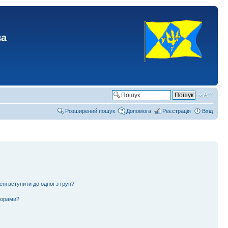
ва
Розширений пошук
Допомога
Реєстрація
Вхід
ені вступити до одної з груп?
ьорами?