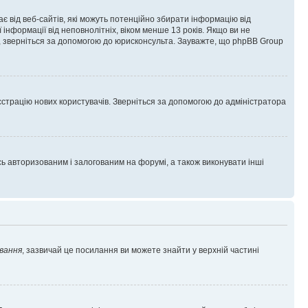
гає від веб-сайтів, які можуть потенційно збирати інформацію від
ї інформації від неповнолітніх, віком менше 13 років. Якщо ви не
ь, зверніться за допомогою до юрисконсульта. Зауважте, що phpBB Group
єстрацію нових користувачів. Зверніться за допомогою до адміністратора
 авторизованим і залогованим на форумі, а також виконувати інші
вання
, зазвичай це посилання ви можете знайти у верхній частині