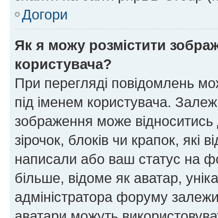
Догори
Як я можу розмістити зображ
користувача?
При перегляді повідомлень мо
під іменем користувача. Зале
зображення може відноситись д
зірочок, блоків чи крапок, які
написали або ваш статус на ф
більше, відоме як аватар, унік
адміністратора форуму залежит
аватари можуть використовува