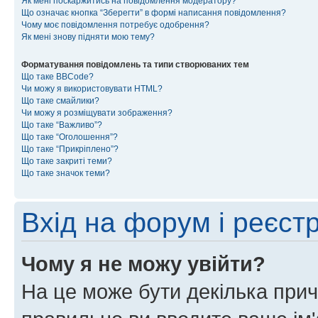
Як мені поскаржитись на повідомлення модератору?
Що означає кнопка “Зберегти” в формі написання повідомлення?
Чому моє повідомлення потребує одобрення?
Як мені знову підняти мою тему?
Форматування повідомлень та типи створюваних тем
Що таке BBCode?
Чи можу я використовувати HTML?
Що таке смайлики?
Чи можу я розміщувати зображення?
Що таке “Важливо”?
Що таке “Оголошення”?
Що таке “Прикріплено”?
Що таке закриті теми?
Що таке значок теми?
Вхід на форум і реєст
Чому я не можу увійти?
На це може бути декілька прич