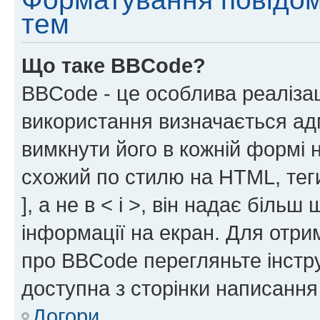
тем
Що таке BBCode?
BBCode - це особлива реаліза
використання визначається ад
вимкнути його в кожній формі
схожий по стилю на HTML, теги
], а не в < і >, він надає біль
інформації на екран. Для отри
про BBCode перегляньте інстру
доступна з сторінки написання
Догори