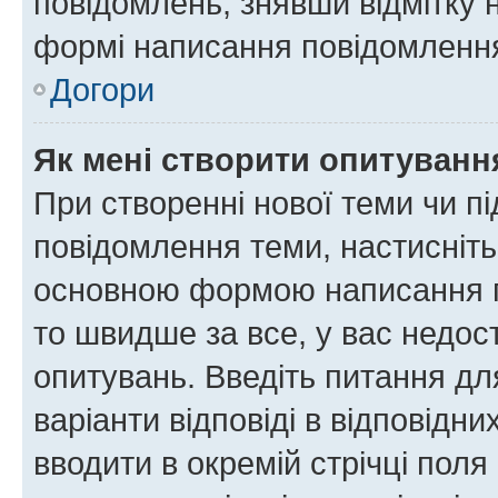
повідомлень, знявши відмітку 
формі написання повідомлення
Догори
Як мені створити опитуванн
При створенні нової теми чи п
повідомлення теми, настисніт
основною формою написання по
то швидше за все, у вас недос
опитувань. Введіть питання для
варіанти відповіді в відповідни
вводити в окремій стрічці поля 