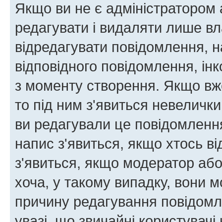
Якщо ви не є адміністратором
редагувати і видаляти лише в
відредагувати повідомлення, 
відповідного повідомлення, ін
з моменту створення. Якщо вже
то під ним з'явиться невелички
ви редагували це повідомлення
напис з'явиться, якщо хтось ві
з'явиться, якщо модератор або
хоча, у такому випадку, вони
причину редагування повідомле
увазі, що звичайні користувач