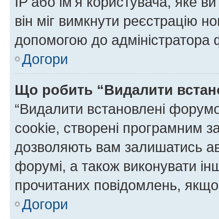
IP або ім'я користувача, яке в
він міг вимкнути реєстрацію но
допомогою до адміністратора 
Догори
Що робить “Видалити встан
“Видалити встановлені форумо
cookie, створені програмним з
дозволяють вам залишатись ав
форумі, а також виконувати інш
прочитаних повідомлень, якщо 
Догори