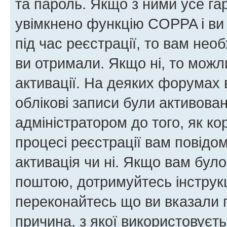
та пароль. Якщо з ними усе га
увімкнено функцію COPPA і ви
під час реєстрації, то вам необ
ви отримали. Якщо ні, то можл
активації. На деяких форумах 
облікові записи були активова
адміністратором до того, як к
процесі реєстрації вам повідо
активація чи ні. Якщо вам бул
поштою, дотримуйтесь інструкц
переконайтесь що ви вказали 
причина, з якої використовуєть