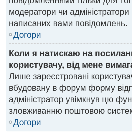
повідомленнями тільки для тог
модератори чи адміністратори 
написаних вами повідомлень.
Догори
Коли я натискаю на посиланн
користувачу, від мене вима
Лише зареєстровані користувач
вбудовану в форум форму відп
адміністратор увімкнув цю фун
зловживанню поштовою систем
Догори