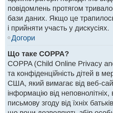
повідомлень протягом тривало
бази даних. Якщо це трапилос
і прийняти участь у дискусіях.
Догори
Що таке COPPA?
COPPA (Child Online Privacy and
та конфіденційність дітей в мер
США, який вимагає від веб-сай
інформацію від неповнолітніх, 
письмову згоду від їхніх батькі
що вони дозволяють збір особис