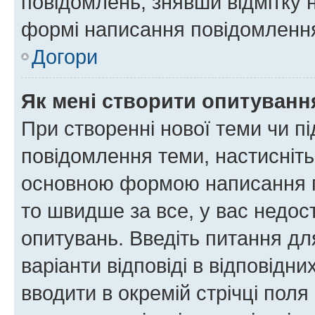
повідомлень, знявши відмітку 
формі написання повідомлення
Догори
Як мені створити опитуванн
При створенні нової теми чи п
повідомлення теми, настисніт
основною формою написання по
то швидше за все, у вас недос
опитувань. Введіть питання для
варіанти відповіді в відповідни
вводити в окремій стрічці поля 