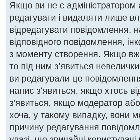
Якщо ви не є адміністратором
редагувати і видаляти лише в
відредагувати повідомлення, 
відповідного повідомлення, ін
з моменту створення. Якщо вже
то під ним з'явиться невелички
ви редагували це повідомлення
напис з'явиться, якщо хтось ві
з'явиться, якщо модератор або
хоча, у такому випадку, вони
причину редагування повідомле
увазі, що звичайні користувач