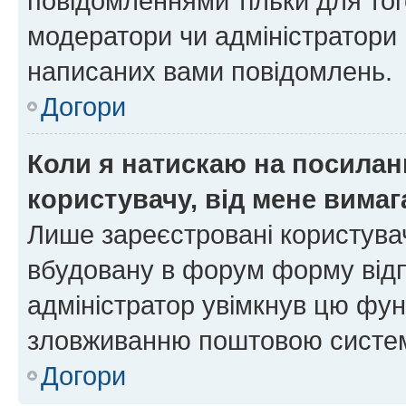
повідомленнями тільки для тог
модератори чи адміністратори 
написаних вами повідомлень.
Догори
Коли я натискаю на посиланн
користувачу, від мене вима
Лише зареєстровані користувач
вбудовану в форум форму відп
адміністратор увімкнув цю фун
зловживанню поштовою систем
Догори