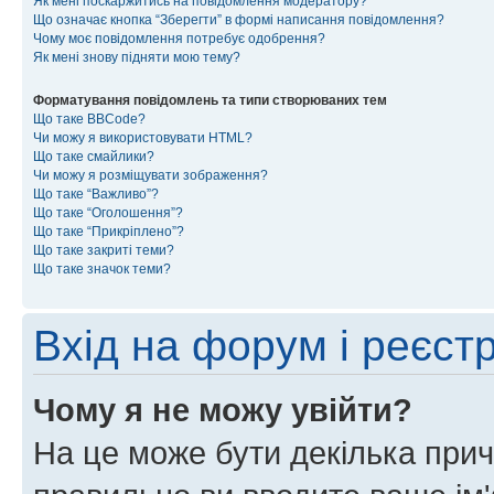
Як мені поскаржитись на повідомлення модератору?
Що означає кнопка “Зберегти” в формі написання повідомлення?
Чому моє повідомлення потребує одобрення?
Як мені знову підняти мою тему?
Форматування повідомлень та типи створюваних тем
Що таке BBCode?
Чи можу я використовувати HTML?
Що таке смайлики?
Чи можу я розміщувати зображення?
Що таке “Важливо”?
Що таке “Оголошення”?
Що таке “Прикріплено”?
Що таке закриті теми?
Що таке значок теми?
Вхід на форум і реєст
Чому я не можу увійти?
На це може бути декілька прич