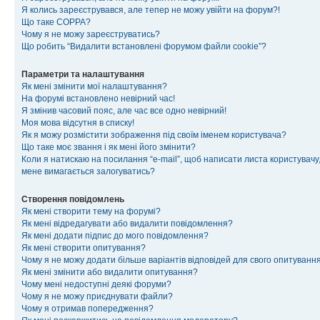
Я колись зареєструвався, але тепер не можу увійти на форум?!
Що таке COPPA?
Чому я не можу зареєструватись?
Що робить “Видалити встановлені форумом файли cookie”?
Параметри та налаштування
Як мені змінити мої налаштування?
На форумі встановлено невірний час!
Я змінив часовий пояс, але час все одно невірний!
Моя мова відсутня в списку!
Як я можу розмістити зображення під своїм іменем користувача?
Що таке моє звання і як мені його змінити?
Коли я натискаю на посилання “e-mail”, щоб написати листа користувачу,
мене вимагається залогуватись?
Створення повідомлень
Як мені створити тему на форумі?
Як мені відредагувати або видалити повідомлення?
Як мені додати підпис до мого повідомлення?
Як мені створити опитування?
Чому я не можу додати більше варіантів відповідей для свого опитуванн
Як мені змінити або видалити опитування?
Чому мені недоступні деякі форуми?
Чому я не можу приєднувати файли?
Чому я отримав попередження?