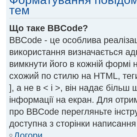
тем
Що таке BBCode?
BBCode - це особлива реаліза
використання визначається ад
вимкнути його в кожній формі
схожий по стилю на HTML, теги
], а не в < і >, він надає біль
інформації на екран. Для отри
про BBCode перегляньте інстру
доступна з сторінки написання
Догори