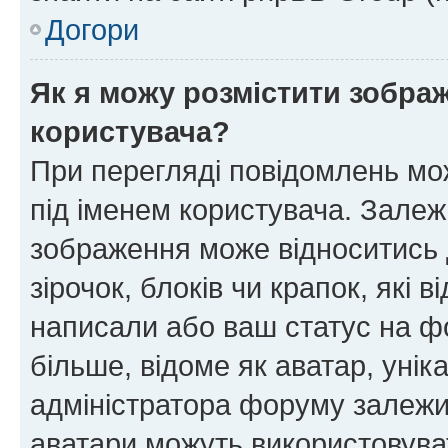
Догори
Як я можу розмістити зображ
користувача?
При перегляді повідомлень мо
під іменем користувача. Зале
зображення може відноситись д
зірочок, блоків чи крапок, які
написали або ваш статус на ф
більше, відоме як аватар, унік
адміністратора форуму залежит
аватари можуть використовува