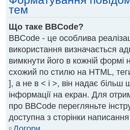
тем
Що таке BBCode?
BBCode - це особлива реаліза
використання визначається ад
вимкнути його в кожній формі
схожий по стилю на HTML, теги
], а не в < і >, він надає біль
інформації на екран. Для отри
про BBCode перегляньте інстру
доступна з сторінки написання
Догори