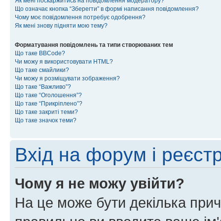
Як мені поскаржитись на повідомлення модератору?
Що означає кнопка “Зберегти” в формі написання повідомлення?
Чому моє повідомлення потребує одобрення?
Як мені знову підняти мою тему?
Форматування повідомлень та типи створюваних тем
Що таке BBCode?
Чи можу я використовувати HTML?
Що таке смайлики?
Чи можу я розміщувати зображення?
Що таке “Важливо”?
Що таке “Оголошення”?
Що таке “Прикріплено”?
Що таке закриті теми?
Що таке значок теми?
Вхід на форум і реєст
Чому я не можу увійти?
На це може бути декілька прич