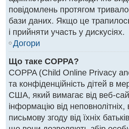
повідомлень протягом тривало
бази даних. Якщо це трапилос
і прийняти участь у дискусіях.
Догори
Що таке COPPA?
COPPA (Child Online Privacy and
та конфіденційність дітей в мер
США, який вимагає від веб-сай
інформацію від неповнолітніх, 
письмову згоду від їхніх батькі
що вони дозволяють збір особис