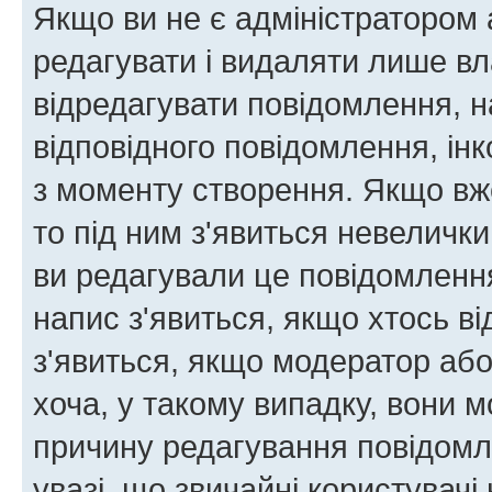
Якщо ви не є адміністратором
редагувати і видаляти лише в
відредагувати повідомлення, 
відповідного повідомлення, ін
з моменту створення. Якщо вже
то під ним з'явиться невелички
ви редагували це повідомлення
напис з'явиться, якщо хтось ві
з'явиться, якщо модератор або
хоча, у такому випадку, вони
причину редагування повідомле
увазі, що звичайні користувач