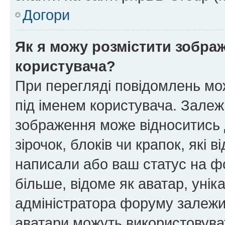
Догори
Як я можу розмістити зображ
користувача?
При перегляді повідомлень мо
під іменем користувача. Зале
зображення може відноситись д
зірочок, блоків чи крапок, які
написали або ваш статус на ф
більше, відоме як аватар, унік
адміністратора форуму залежит
аватари можуть використовува