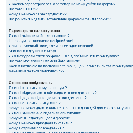
Я колись зареєструвався, але тепер не можу увійти на форум?!
Що таке COPPA?
Чому я не можу зареєструватись?
Що робить “Видалити встановлені форумом файли cookie”?
Параметри та налаштування
Як мені змінити мої налаштування?
На форумі встановлено невірний час!
Я змінив часовий пояс, але час все одно невірний!
Моя мова відсутня в списку!
Як я можу розмістити зображення під своїм іменем користувача?
Що таке моє звання і як мені його змінити?
Коли я натискаю на посилання “e-mail”, щоб написати листа користувачу,
мене вимагається залогуватись?
Створення повідомлень
Як мені створити тему на форумі?
Як мені відредагувати або видалити повідомлення?
Як мені додати підпис до мого повідомлення?
Як мені створити опитування?
Чому я не можу додати більше варіантів відповідей для свого опитуванн
Як мені змінити або видалити опитування?
Чому мені недоступні деякі форуми?
Чому я не можу приєднувати файли?
Чому я отримав попередження?