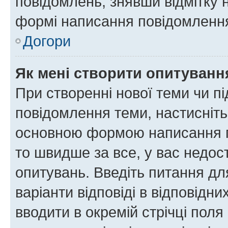
повідомлень, знявши відмітку 
формі написання повідомлення
Догори
Як мені створити опитуванн
При створенні нової теми чи п
повідомлення теми, настисніт
основною формою написання по
то швидше за все, у вас недос
опитувань. Введіть питання для
варіанти відповіді в відповідни
вводити в окремій стрічці поля 