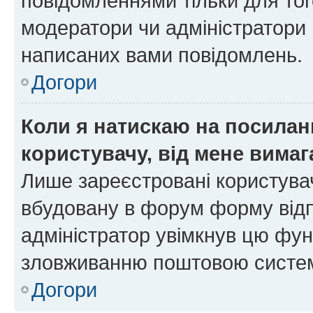
повідомленнями тільки для тог
модератори чи адміністратори 
написаних вами повідомлень.
Догори
Коли я натискаю на посиланн
користувачу, від мене вима
Лише зареєстровані користувач
вбудовану в форум форму відп
адміністратор увімкнув цю фун
зловживанню поштовою систем
Догори