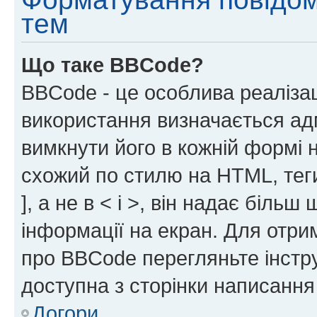
тем
Що таке BBCode?
BBCode - це особлива реаліза
використання визначається ад
вимкнути його в кожній формі
схожий по стилю на HTML, теги
], а не в < і >, він надає біль
інформації на екран. Для отри
про BBCode перегляньте інстру
доступна з сторінки написання
Догори