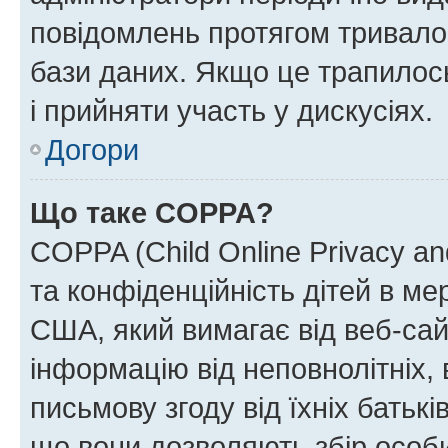
повідомлень протягом тривало
бази даних. Якщо це трапилос
і прийняти участь у дискусіях.
Догори
Що таке COPPA?
COPPA (Child Online Privacy and
та конфіденційність дітей в мер
США, який вимагає від веб-сай
інформацію від неповнолітніх, 
письмову згоду від їхніх батькі
що вони дозволяють збір особис