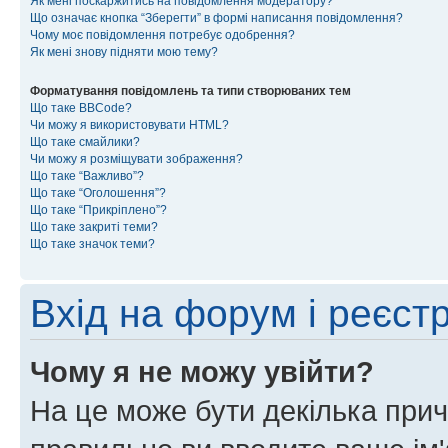
Як мені поскаржитись на повідомлення модератору?
Що означає кнопка “Зберегти” в формі написання повідомлення?
Чому моє повідомлення потребує одобрення?
Як мені знову підняти мою тему?
Форматування повідомлень та типи створюваних тем
Що таке BBCode?
Чи можу я використовувати HTML?
Що таке смайлики?
Чи можу я розміщувати зображення?
Що таке “Важливо”?
Що таке “Оголошення”?
Що таке “Прикріплено”?
Що таке закриті теми?
Що таке значок теми?
Вхід на форум і реєст
Чому я не можу увійти?
На це може бути декілька прич