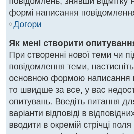
повідомлень, знявши відмітку 
формі написання повідомлення
Догори
Як мені створити опитуванн
При створенні нової теми чи п
повідомлення теми, настисніт
основною формою написання по
то швидше за все, у вас недос
опитувань. Введіть питання для
варіанти відповіді в відповідни
вводити в окремій стрічці поля 