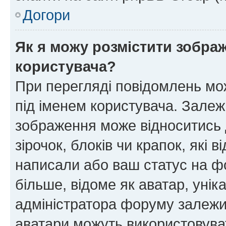
Догори
Як я можу розмістити зображ
користувача?
При перегляді повідомлень мо
під іменем користувача. Зале
зображення може відноситись д
зірочок, блоків чи крапок, які
написали або ваш статус на ф
більше, відоме як аватар, унік
адміністратора форуму залежит
аватари можуть використовува