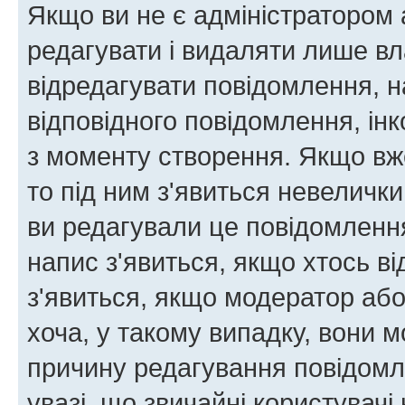
Якщо ви не є адміністратором
редагувати і видаляти лише в
відредагувати повідомлення, 
відповідного повідомлення, ін
з моменту створення. Якщо вже
то під ним з'явиться невелички
ви редагували це повідомлення
напис з'явиться, якщо хтось ві
з'явиться, якщо модератор або
хоча, у такому випадку, вони
причину редагування повідомле
увазі, що звичайні користувач