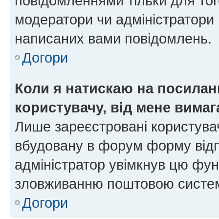
повідомленнями тільки для тог
модератори чи адміністратори 
написаних вами повідомлень.
Догори
Коли я натискаю на посиланн
користувачу, від мене вима
Лише зареєстровані користувач
вбудовану в форум форму відп
адміністратор увімкнув цю фун
зловживанню поштовою систем
Догори