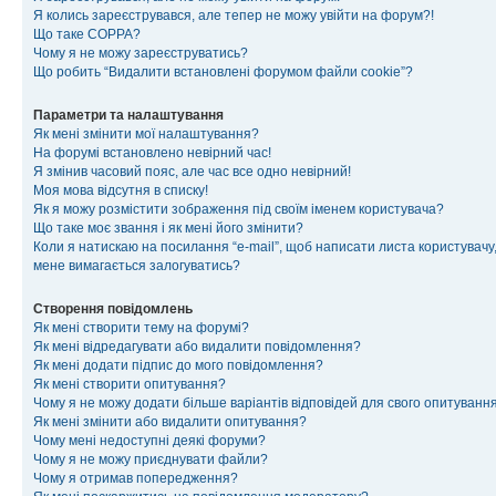
Я колись зареєструвався, але тепер не можу увійти на форум?!
Що таке COPPA?
Чому я не можу зареєструватись?
Що робить “Видалити встановлені форумом файли cookie”?
Параметри та налаштування
Як мені змінити мої налаштування?
На форумі встановлено невірний час!
Я змінив часовий пояс, але час все одно невірний!
Моя мова відсутня в списку!
Як я можу розмістити зображення під своїм іменем користувача?
Що таке моє звання і як мені його змінити?
Коли я натискаю на посилання “e-mail”, щоб написати листа користувачу,
мене вимагається залогуватись?
Створення повідомлень
Як мені створити тему на форумі?
Як мені відредагувати або видалити повідомлення?
Як мені додати підпис до мого повідомлення?
Як мені створити опитування?
Чому я не можу додати більше варіантів відповідей для свого опитуванн
Як мені змінити або видалити опитування?
Чому мені недоступні деякі форуми?
Чому я не можу приєднувати файли?
Чому я отримав попередження?