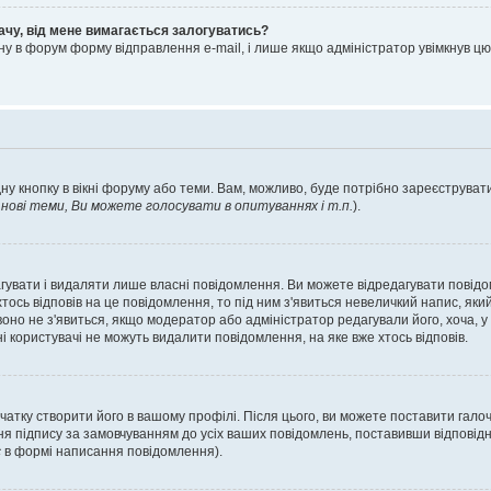
ачу, від мене вимагається залогуватись?
ну в форум форму відправлення e-mail, і лише якщо адміністратор увімкнув 
ну кнопку в вікні форуму або теми. Вам, можливо, буде потрібно зареєструвати
ові теми, Ви можете голосувати в опитуваннях і т.п.
).
гувати і видаляти лише власні повідомлення. Ви можете відредагувати повід
сь відповів на це повідомлення, то під ним з'явиться невеличкий напис, який 
 воно не з'явиться, якщо модератор або адміністратор редагували його, хоча,
і користувачі не можуть видалити повідомлення, на яке вже хтось відповів.
чатку створити його в вашому профілі. Після цього, ви можете поставити гало
я підпису за замовчуванням до усіх ваших повідомлень, поставивши відповідн
с
в формі написання повідомлення).