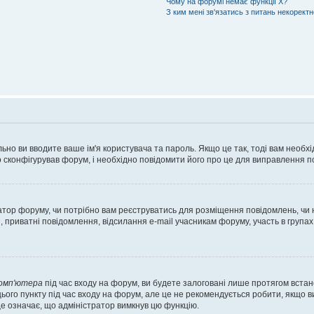
Чому на форумі немає функції X?
З ким мені зв'язатись з питань некорект
ьно ви вводите ваше ім'я користувача та пароль. Якщо це так, тоді вам необх
 сконфігурував форум, і необхідно повідомити його про це для виправлення п
тратор форуму, чи потрібно вам реєструватись для розміщення повідомлень, чи
, приватні повідомлення, відсилання e-mail учасникам форуму, участь в групах
комп'ютера
під час входу на форум, ви будете залоговані лише протягом встан
ього пункту під час входу на форум, але це не рекомендується робити, якщо 
, це означає, що адміністратор вимкнув цю функцію.