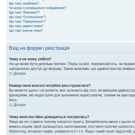
Що таке смайлики?
Чи можу я розміщувати зображення?
Що таке “Важливо”?
Що таке “Оголошення”?
Що таке “Прикріплено”?
Що таке закриті теми?
Що таке значок теми?
Вхід на форум і реєстрація
Чому я не можу увійти?
На це може бути декілька причин. Перш за все, переконайтесь, чи правил
заборонено доступ до форуму. Також можливо, що адміністратор невірно
Догори
Навіщо мені взагалі потрібно реєструватися?
Ви можете цього і не робити, все залежить від того, як вирішив адмініс
функціями, які недоступні для анонімних користувачів, такими як аватари
його.
Догори
Чому мені постійно доводиться логуватись?
Якщо ви не ставите галочку напроти пункту
Запам'ятати мене з цього 
кимось іншим. Щоб залишатись залогованим, поставте галочку напроти ц
бібліотеці, інтернет-кафе, університеті і т.п. Якщо такий пункт відсутній