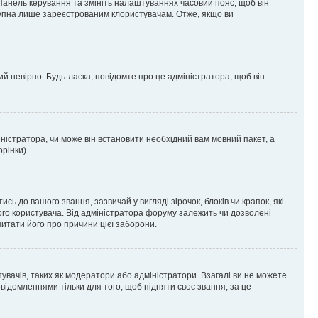
 Панель керування та змініть налаштуваннях часовий пояс, щоб він
ступна лише зареєстрованим клористувачам. Отже, якщо ви
ий невірно. Будь-ласка, повідомте про це адміністратора, щоб він
ністратора, чи може він встановити необхідний вам мовний пакет, а
рінки).
до вашого звання, зазвичай у вигляді зірочок, блоків чи крапок, які
ого користувача. Від адміністратора форуму залежить чи дозволені
питати його про причини цієї заборони.
тувачів, таких як модератори або адміністратори. Взагалі ви не можете
ідомленнями тільки для того, щоб підняти своє звання, за це