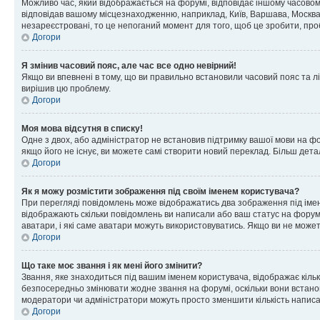
Можливо час, який відображається на форумі, відповідає іншому часовому
відповідав вашому місцезнаходженню, наприклад, Київ, Варшава, Москва
незареєстровані, то це непоганий момент для того, щоб це зробити, про
Догори
Я змінив часовий пояс, але час все одно невірний!
Якщо ви впевнені в тому, що ви правильно встановили часовий пояс та лі
вирішив цю проблему.
Догори
Моя мова відсутня в списку!
Одне з двох, або адміністратор не встановив підтримку вашої мови на ф
якщо його не існує, ви можете самі створити новий переклад. Більш дет
Догори
Як я можу розмістити зображення під своїм іменем користувача?
При перегляді повідомлень може відображатись два зображення під імене
відображають скільки повідомлень ви написали або ваш статус на форумі
аватари, і які саме аватари можуть використовуватись. Якщо ви не може
Догори
Що таке моє звання і як мені його змінити?
Звання, яке знаходиться під вашим іменем користувача, відображає кільк
безпосередньо змінювати жодне звання на форумі, оскільки вони встано
модератори чи адміністратори можуть просто зменшити кількість напис
Догори