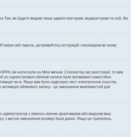
оти
Так
, ви будете видимі лише адміністраторам, модераторам та собі. Ви
Я забув свій пароль
, дотримуйтесь інструкцій і незабаром ви знову
 COPPA і ви натиснули на
Мені менше 13 років
під час реєстрації, то вам
б усі зареєстровані облікові записи були активовані самостійно
активація чи ні. Якщо вам було надіслано лист електронною поштою,
ся активація облікового запису - це зменшення можливостей для
що адміністратор з якихось причин деактивував або видалив ваш
асу, з метою зменшення розміру бази даних. Якщо це трапилось,