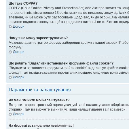
Що таке COPPA?
COPPA (Child Online Privacy and Protection Act) або Акт про захист та ко
неповнолітніх, віком менше 13 років, мати на це письмову згоду від їхніх 
впевнені, чи це може бути застосоване щодо вас, як до особи, яка нама
не може надавати консультацій з юридичних питань і не є об'єктом юриди
Догори
Чому я не можу зареєструватись?
Можливо адміністратор форуму заборонив доступ з вашої адреси IP або ім
форуму.
Догори
Що робить “Видалити встановлені форумом файли cookie”?
“Видалити встановлені форумом файли cookie” видаляє усі файли cookie
функції, такі як відстежування прочитаних повідомлень, якщо вони увімк
Догори
Параметри та налаштування
Як мені змінити мої налаштування?
Якщо ви - зареєстрований користувач, усі ваші налаштування зберігаютьс
сторінки. Там ви зможете змінити усі ваші налаштування та параметри.
Догори
На форумі встановлено невірний час!