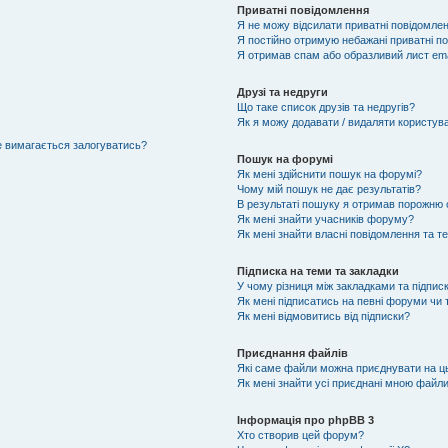
Приватні повідомлення
Я не можу відсилати приватні повідомлен
Я постійно отримую небажані приватні п
Я отримав спам або образливий лист ema
Друзі та недруги
Що таке список друзів та недругів?
Як я можу додавати / видаляти користувач
не вимагається залогуватись?
Пошук на форумі
Як мені здійснити пошук на форумі?
Чому мій пошук не дає результатів?
В результаті пошуку я отримав порожню с
Як мені знайти учасників форуму?
Як мені знайти власні повідомлення та т
Підписка на теми та закладки
У чому різниця між закладками та підпис
Як мені підписатись на певні форуми чи
Як мені відмовитись від підписки?
Приєднання файлів
Які саме файли можна приєднувати на 
Як мені знайти усі приєднані мною файл
Інформація про phpBB 3
Хто створив цей форум?