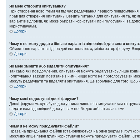
Як мені створити опитування?
При створенні нової теми чи під час редагування першого повідомлення
прав для створення опитувань. Введіть питання для опитування та, як міні
варіантів відповіді, які може обирати користувачі при голосуванні за допо
користувачами.
Догори
Чому я не можу додати більше варіантів відповідей для свого опитув
Обмеження варіантів відповідей встановлює адміністратор форуму. Якщо у
Догори
Як мені змінити або видалити опитування?
Так само як і повідомлення, опитування можуть редагуватись лише їхні
(опитування завжди пов'язане з ним). Якщо ніхто не проголосував ви мо
можуть редагувати та видаляти опитування. Це зроблено для того, щоб ні
Догори
Чому мені недоступні деякі форуми?
Деякі форуми можуть бути доступними лише певним учасникам та групам.
надати вам відповідний доступ, вам необхідно зв'язатись з ними.
Догори
Чому я не можу приєднувати файли?
Права на приєднання файлів встановлюються на рівні форумів, груп кор
можливо лише певні групи користувачів можуть приєднувати файли. Зв'я