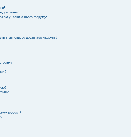
ня!
овідомлення!
il від учасника цього форуму!
ів в мій список друзів або недругів?
торінку!
еми?
кою?
 теми?
цьому форумі?
и?