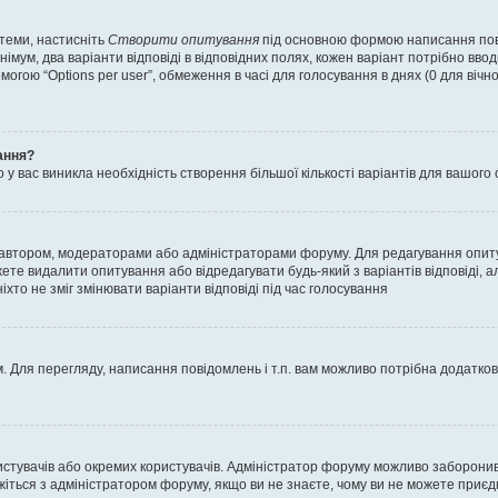
 теми, настисніть
Створити опитування
під основною формою написання повід
мум, два варіанти відповіді в відповідних полях, кожен варіант потрібно вводит
могою “Options per user”, обмеження в часі для голосування в днях (0 для вічног
ання?
 вас виникла необхідність створення більшої кількості варіантів для вашого 
м автором, модераторами або адміністраторами форуму. Для редагування опит
жете видалити опитування або відредагувати будь-який з варіантів відповіді,
хто не зміг змінювати варіанти відповіді під час голосування
 Для перегляду, написання повідомлень і т.п. вам можливо потрібна додатко
истувачів або окремих користувачів. Адміністратор форуму можливо заборонив
жіться з адміністратором форуму, якщо ви не знаєте, чому ви не можете приє