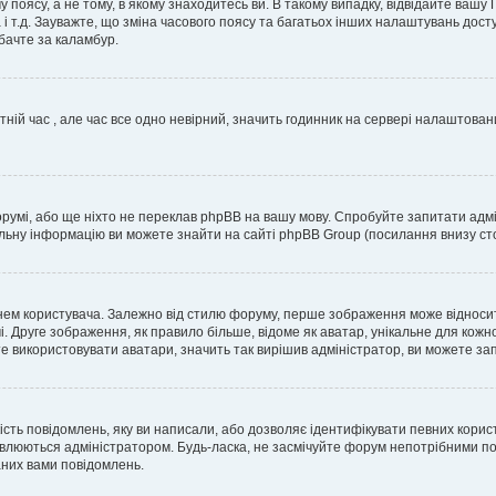
 поясу, а не тому, в якому знаходитесь ви. В такому випадку, відвідайте вашу
 і т.д. Зауважте, що зміна часового поясу та багатьох інших налаштувань до
бачте за каламбур.
тній час , але час все одно невірний, значить годинник на сервері налаштован
орумі, або ще ніхто не переклав phpBB на вашу мову. Спробуйте запитати адмі
альну інформацію ви можете знайти на сайті phpBB Group (посилання внизу сто
м користувача. Залежно від стилю форуму, перше зображення може відноситись 
. Друге зображення, як правило більше, відоме як аватар, унікальне для кожн
те використовувати аватари, значить так вирішив адміністратор, ви можете за
ість повідомлень, яку ви написали, або дозволяє ідентифікувати певних корис
влюються адміністратором. Будь-ласка, не засмічуйте форум непотрібними пов
аних вами повідомлень.