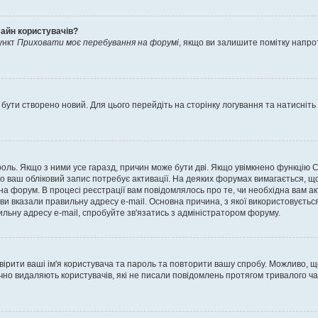
лайн користувачів?
ункт
Приховати моє перебування на форумі
, якщо ви залишите помітку напр
 бути створено новий. Для цього перейдіть на сторінку логування та натисніть
ароль. Якщо з ними усе гаразд, причин може бути дві. Якщо увімкнено функцію
во ваш обліковий запис потребує активації. На деяких форумах вимагається, що
 на форум. В процесі реєстрації вам повідомлялось про те, чи необхідна вам 
ви вказали правильну адресу e-mail. Основна причина, з якої використовуєть
льну адресу e-mail, спробуйте зв'язатись з адміністратором форуму.
евірити ваші ім'я користувача та пароль та повторити вашу спробу. Можливо, 
ично видаляють користувачів, які не писали повідомлень протягом тривалого ч