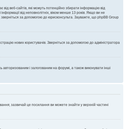
гає від веб-сайтів, які можуть потенційно збирати інформацію від
ї інформації від неповнолітніх, віком менше 13 років. Якщо ви не
ь, зверніться за допомогою до юрисконсульта. Зауважте, що phpBB Group
єстрацію нових користувачів. Зверніться за допомогою до адміністратора
 авторизованим і залогованим на форумі, а також виконувати інші
вання
, зазвичай це посилання ви можете знайти у верхній частині