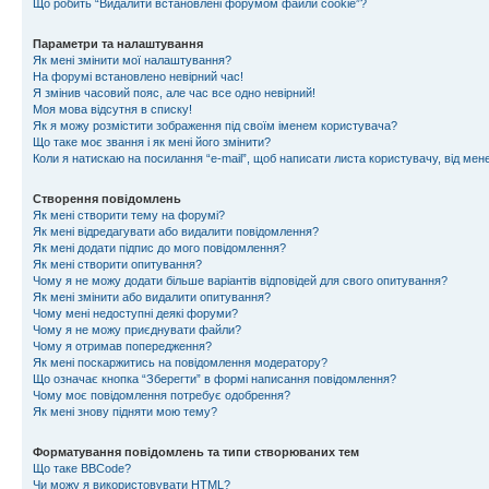
Що робить “Видалити встановлені форумом файли cookie”?
Параметри та налаштування
Як мені змінити мої налаштування?
На форумі встановлено невірний час!
Я змінив часовий пояс, але час все одно невірний!
Моя мова відсутня в списку!
Як я можу розмістити зображення під своїм іменем користувача?
Що таке моє звання і як мені його змінити?
Коли я натискаю на посилання “e-mail”, щоб написати листа користувачу, від ме
Створення повідомлень
Як мені створити тему на форумі?
Як мені відредагувати або видалити повідомлення?
Як мені додати підпис до мого повідомлення?
Як мені створити опитування?
Чому я не можу додати більше варіантів відповідей для свого опитування?
Як мені змінити або видалити опитування?
Чому мені недоступні деякі форуми?
Чому я не можу приєднувати файли?
Чому я отримав попередження?
Як мені поскаржитись на повідомлення модератору?
Що означає кнопка “Зберегти” в формі написання повідомлення?
Чому моє повідомлення потребує одобрення?
Як мені знову підняти мою тему?
Форматування повідомлень та типи створюваних тем
Що таке BBCode?
Чи можу я використовувати HTML?