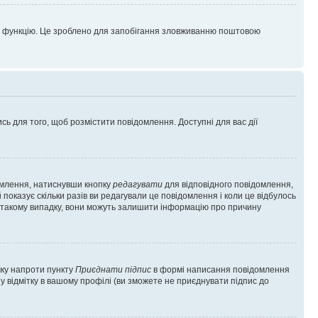
цю функцію. Це зроблено для запобігання зловживанню поштовою
сь для того, щоб розмістити повідомлення. Доступні для вас дії
омлення, натиснувши кнопку
редагувати
для відповідного повідомлення,
показує скільки разів ви редагували це повідомлення і коли це відбулось
 у такому випадку, вони можуть залишити інформацію про причину
чку напроти пункту
Приєднати підпис
в формі написання повідомлення
у відмітку в вашому профілі (ви зможете не приєднувати підпис до