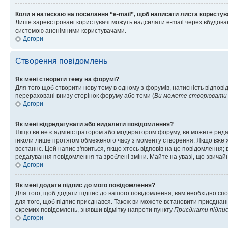
Коли я натискаю на посилання “e-mail”, щоб написати листа користув
Лише зареєстровані користувачі можуть надсилати e-mail через вбудова
системою анонімними користувачами.
Догори
Створення повідомлень
Як мені створити тему на форумі?
Для того щоб створити нову тему в одному з форумів, натисність відповід
перераховані внизу сторінок форуму або теми (
Ви можете створювати н
Догори
Як мені відредагувати або видалити повідомлення?
Якщо ви не є адміністратором або модератором форуму, ви можете реда
інколи лише протягом обмеженого часу з моменту створення. Якщо вже хто
востаннє. Цей напис з'явиться, якщо хтось відповів на це повідомлення;
редагування повідомлення та зроблені зміни. Майте на увазі, що звичайн
Догори
Як мені додати підпис до мого повідомлення?
Для того, щоб додати підпис до вашого повідомлення, вам необхідно спо
для того, щоб підпис приєднався. Також ви можете встановити приєднанн
окремих повідомлень, знявши відмітку напроти пункту
Приєднати підпи
Догори