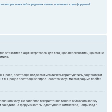
ного використання і/або юридичних питань, пов'язаних з цим форумом?
ідно зв'язатися з адміністратором для того, щоб переконатись, що вам не
омилки.
 ні. Проте, реєстрація надає вам можливість користуватись додатковими
 і т.п. Процес реєстрації забирає небагато часу і ми вам радимо пройти
овленого часу. Це запобігає використанню вашого облікового запису
ви заходите на форум з загальнодоступного комп'ютера, наприклад в