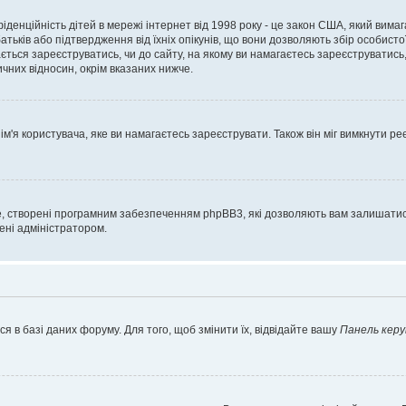
нфіденційність дітей в мережі інтернет від 1998 року - це закон США, який вима
батьків або підтвердження від їхніх опікунів, що вони дозволяють збір особисто
гається зареєструватись, чи до сайту, на якому ви намагаєтесь зареєструватис
чних відносин, окрім вказаних нижче.
'я користувача, яке ви намагаєтесь зареєструвати. Також він міг вимкнути ре
, створені програмним забезпеченням phpBB3, які дозволяють вам залишатись
нені адміністратором.
я в базі даних форуму. Для того, щоб змінити їх, відвідайте вашу
Панель керу