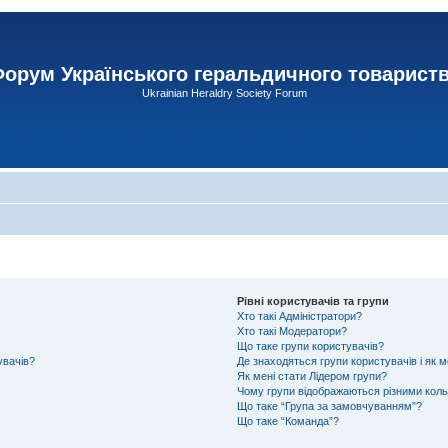
орум Українського геральдичного товарист
Ukrainian Heraldry Society Forum
Рівні користувачів та групи
Хто такі Адміністратори?
Хто такі Модератори?
Що таке групи користувачів?
увачів?
Де знаходяться групи користувачів і як м
Як мені стати Лідером групи?
Чому групи відображаються різними кол
Що таке “Група за замовчуванням”?
Що таке “Команда”?