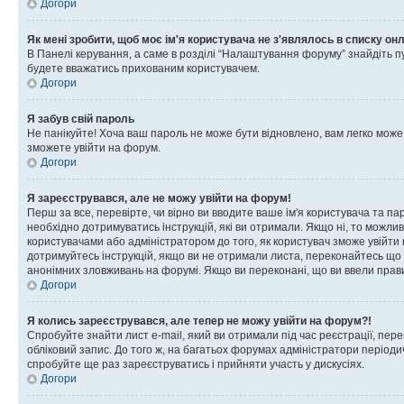
Догори
Як мені зробити, щоб моє ім'я користувача не з'являлось в списку он
В Панелі керування, а саме в розділі “Налаштування форуму” знайдіть п
будете вважатись прихованим користувачем.
Догори
Я забув свій пароль
Не панікуйте! Хоча ваш пароль не може бути відновлено, вам легко може
зможете увійти на форум.
Догори
Я зареєструвався, але не можу увійти на форум!
Перш за все, перевірте, чи вірно ви вводите ваше ім'я користувача та п
необхідно дотримуватись інструкцій, які ви отримали. Якщо ні, то можли
користувачами або адміністратором до того, як користувач зможе увійти
дотримуйтесь інструкцій, якщо ви не отримали листа, переконайтесь що 
анонімних зловживань на форумі. Якщо ви переконані, що ви ввели прави
Догори
Я колись зареєструвався, але тепер не можу увійти на форум?!
Спробуйте знайти лист e-mail, який ви отримали під час реєстрації, пер
обліковий запис. До того ж, на багатьох форумах адміністратори період
спробуйте ще раз зареєструватись і прийняти участь у дискусіях.
Догори