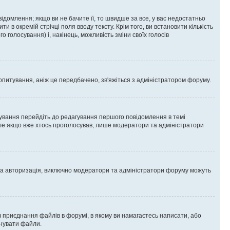
омлення; якщо ви не бачите її, то швидше за все, у вас недостатньо
и в окремій стрічці поля вводу тексту. Крім того, ви встановити кількість
о голосування) і, накінець, можливість зміни своїх голосів
опитування, аніж це передбачено, зв'яжіться з адміністратором форуму.
ування перейдіть до редагування першого повідомлення в темі
 але якщо вже хтось проголосував, лише модератори та адміністратори
ва авторизація, виключно модератори та адміністратори форуму можуть
 приєднання файлів в форумі, в якому ви намагаєтесь написати, або
днувати файли.