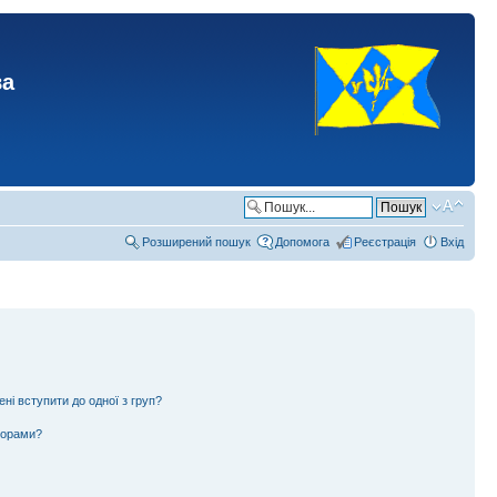
ва
Розширений пошук
Допомога
Реєстрація
Вхід
ені вступити до одної з груп?
ьорами?