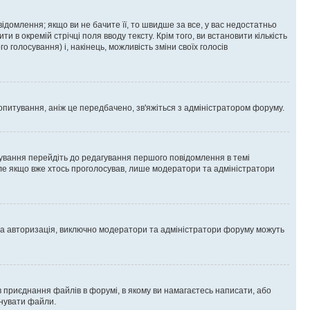
омлення; якщо ви не бачите її, то швидше за все, у вас недостатньо
и в окремій стрічці поля вводу тексту. Крім того, ви встановити кількість
о голосування) і, накінець, можливість зміни своїх голосів
опитування, аніж це передбачено, зв'яжіться з адміністратором форуму.
ування перейдіть до редагування першого повідомлення в темі
 але якщо вже хтось проголосував, лише модератори та адміністратори
ва авторизація, виключно модератори та адміністратори форуму можуть
 приєднання файлів в форумі, в якому ви намагаєтесь написати, або
днувати файли.