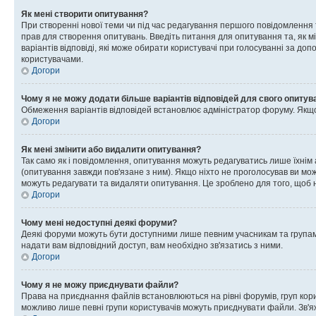
Як мені створити опитування?
При створенні нової теми чи під час редагування першого повідомлення
прав для створення опитувань. Введіть питання для опитування та, як міні
варіантів відповіді, які може обирати користувачі при голосуванні за допо
користувачами.
Догори
Чому я не можу додати більше варіантів відповідей для свого опитув
Обмеження варіантів відповідей встановлює адміністратор форуму. Якщо у
Догори
Як мені змінити або видалити опитування?
Так само як і повідомлення, опитування можуть редагуватись лише їхні
(опитування завжди пов'язане з ним). Якщо ніхто не проголосував ви мо
можуть редагувати та видаляти опитування. Це зроблено для того, щоб ні
Догори
Чому мені недоступні деякі форуми?
Деякі форуми можуть бути доступними лише певним учасникам та групам.
надати вам відповідний доступ, вам необхідно зв'язатись з ними.
Догори
Чому я не можу приєднувати файли?
Права на приєднання файлів встановлюються на рівні форумів, груп кор
можливо лише певні групи користувачів можуть приєднувати файли. Зв'я