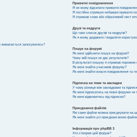
Приватні повідомлення
Я не можу відсилати приватні повідомлен
Я постійно отримую небажані приватні п
Я отримав спам або образливий лист ema
Друзі та недруги
Що таке список друзів та недругів?
Як я можу додавати / видаляти користувач
не вимагається залогуватись?
Пошук на форумі
Як мені здійснити пошук на форумі?
Чому мій пошук не дає результатів?
В результаті пошуку я отримав порожню с
Як мені знайти учасників форуму?
Як мені знайти власні повідомлення та т
Підписка на теми та закладки
У чому різниця між закладками та підпис
Як мені підписатись на певні форуми чи
Як мені відмовитись від підписки?
Приєднання файлів
Які саме файли можна приєднувати на 
Як мені знайти усі приєднані мною файл
Інформація про phpBB 3
Хто створив цей форум?