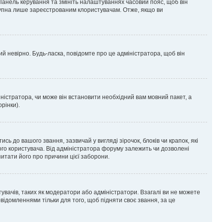
 Панель керування та змініть налаштуваннях часовий пояс, щоб він
ступна лише зареєстрованим клористувачам. Отже, якщо ви
ий невірно. Будь-ласка, повідомте про це адміністратора, щоб він
ністратора, чи може він встановити необхідний вам мовний пакет, а
рінки).
до вашого звання, зазвичай у вигляді зірочок, блоків чи крапок, які
ого користувача. Від адміністратора форуму залежить чи дозволені
питати його про причини цієї заборони.
тувачів, таких як модератори або адміністратори. Взагалі ви не можете
ідомленнями тільки для того, щоб підняти своє звання, за це