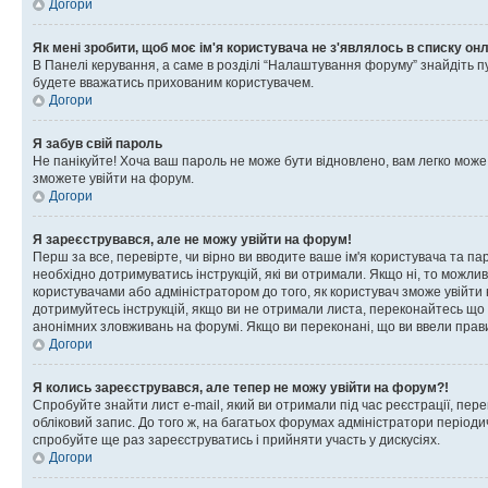
Догори
Як мені зробити, щоб моє ім'я користувача не з'являлось в списку он
В Панелі керування, а саме в розділі “Налаштування форуму” знайдіть п
будете вважатись прихованим користувачем.
Догори
Я забув свій пароль
Не панікуйте! Хоча ваш пароль не може бути відновлено, вам легко може
зможете увійти на форум.
Догори
Я зареєструвався, але не можу увійти на форум!
Перш за все, перевірте, чи вірно ви вводите ваше ім'я користувача та п
необхідно дотримуватись інструкцій, які ви отримали. Якщо ні, то можли
користувачами або адміністратором до того, як користувач зможе увійти
дотримуйтесь інструкцій, якщо ви не отримали листа, переконайтесь що 
анонімних зловживань на форумі. Якщо ви переконані, що ви ввели прави
Догори
Я колись зареєструвався, але тепер не можу увійти на форум?!
Спробуйте знайти лист e-mail, який ви отримали під час реєстрації, пер
обліковий запис. До того ж, на багатьох форумах адміністратори період
спробуйте ще раз зареєструватись і прийняти участь у дискусіях.
Догори