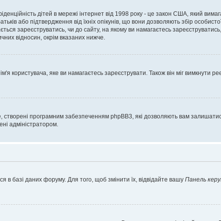
нфіденційність дітей в мережі інтернет від 1998 року - це закон США, який вима
батьків або підтвердження від їхніх опікунів, що вони дозволяють збір особисто
гається зареєструватись, чи до сайту, на якому ви намагаєтесь зареєструватис
чних відносин, окрім вказаних нижче.
'я користувача, яке ви намагаєтесь зареєструвати. Також він міг вимкнути ре
, створені програмним забезпеченням phpBB3, які дозволяють вам залишатись
нені адміністратором.
я в базі даних форуму. Для того, щоб змінити їх, відвідайте вашу
Панель керу