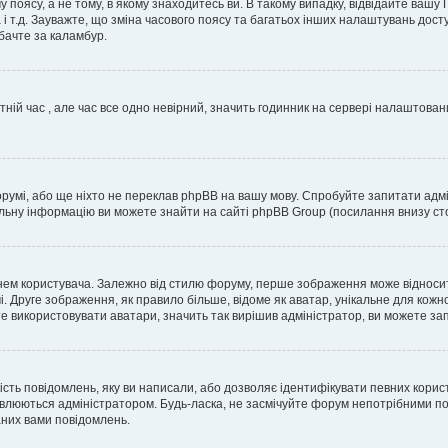
 поясу, а не тому, в якому знаходитесь ви. В такому випадку, відвідайте вашу
 і т.д. Зауважте, що зміна часового поясу та багатьох інших налаштувань до
бачте за каламбур.
тній час , але час все одно невірний, значить годинник на сервері налаштован
орумі, або ще ніхто не переклав phpBB на вашу мову. Спробуйте запитати адмі
альну інформацію ви можете знайти на сайті phpBB Group (посилання внизу сто
м користувача. Залежно від стилю форуму, перше зображення може відноситись 
. Друге зображення, як правило більше, відоме як аватар, унікальне для кожн
те використовувати аватари, значить так вирішив адміністратор, ви можете за
ість повідомлень, яку ви написали, або дозволяє ідентифікувати певних корис
влюються адміністратором. Будь-ласка, не засмічуйте форум непотрібними пов
аних вами повідомлень.