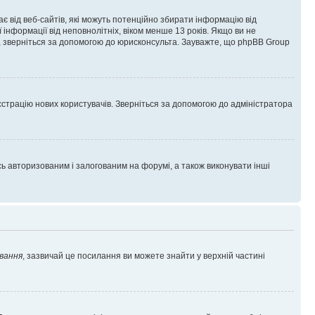
гає від веб-сайтів, які можуть потенційно збирати інформацію від
ї інформації від неповнолітніх, віком менше 13 років. Якщо ви не
ь, зверніться за допомогою до юрисконсульта. Зауважте, що phpBB Group
єстрацію нових користувачів. Зверніться за допомогою до адміністратора
 авторизованим і залогованим на форумі, а також виконувати інші
вання
, зазвичай це посилання ви можете знайти у верхній частині