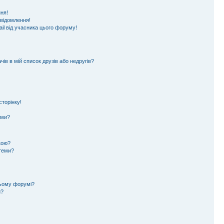
ня!
овідомлення!
il від учасника цього форуму!
ів в мій список друзів або недругів?
торінку!
еми?
кою?
 теми?
цьому форумі?
и?