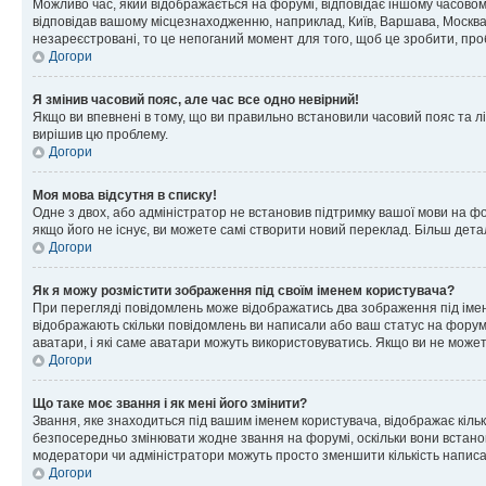
Можливо час, який відображається на форумі, відповідає іншому часовому
відповідав вашому місцезнаходженню, наприклад, Київ, Варшава, Москва
незареєстровані, то це непоганий момент для того, щоб це зробити, про
Догори
Я змінив часовий пояс, але час все одно невірний!
Якщо ви впевнені в тому, що ви правильно встановили часовий пояс та лі
вирішив цю проблему.
Догори
Моя мова відсутня в списку!
Одне з двох, або адміністратор не встановив підтримку вашої мови на ф
якщо його не існує, ви можете самі створити новий переклад. Більш дет
Догори
Як я можу розмістити зображення під своїм іменем користувача?
При перегляді повідомлень може відображатись два зображення під імене
відображають скільки повідомлень ви написали або ваш статус на форумі
аватари, і які саме аватари можуть використовуватись. Якщо ви не може
Догори
Що таке моє звання і як мені його змінити?
Звання, яке знаходиться під вашим іменем користувача, відображає кільк
безпосередньо змінювати жодне звання на форумі, оскільки вони встано
модератори чи адміністратори можуть просто зменшити кількість напис
Догори