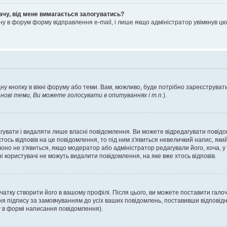
ачу, від мене вимагається залогуватись?
ну в форум форму відправлення e-mail, і лише якщо адміністратор увімкнув 
ну кнопку в вікні форуму або теми. Вам, можливо, буде потрібно зареєструвати
ові теми, Ви можете голосувати в опитуваннях і т.п.
).
гувати і видаляти лише власні повідомлення. Ви можете відредагувати повід
сь відповів на це повідомлення, то під ним з'явиться невеличкий напис, який 
 воно не з'явиться, якщо модератор або адміністратор редагували його, хоча,
і користувачі не можуть видалити повідомлення, на яке вже хтось відповів.
чатку створити його в вашому профілі. Після цього, ви можете поставити гало
я підпису за замовчуванням до усіх ваших повідомлень, поставивши відповідн
с
в формі написання повідомлення).