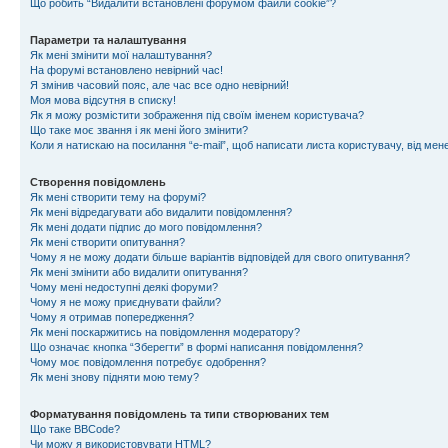
Що робить “Видалити встановлені форумом файли cookie”?
Параметри та налаштування
Як мені змінити мої налаштування?
На форумі встановлено невірний час!
Я змінив часовий пояс, але час все одно невірний!
Моя мова відсутня в списку!
Як я можу розмістити зображення під своїм іменем користувача?
Що таке моє звання і як мені його змінити?
Коли я натискаю на посилання “e-mail”, щоб написати листа користувачу, від ме
Створення повідомлень
Як мені створити тему на форумі?
Як мені відредагувати або видалити повідомлення?
Як мені додати підпис до мого повідомлення?
Як мені створити опитування?
Чому я не можу додати більше варіантів відповідей для свого опитування?
Як мені змінити або видалити опитування?
Чому мені недоступні деякі форуми?
Чому я не можу приєднувати файли?
Чому я отримав попередження?
Як мені поскаржитись на повідомлення модератору?
Що означає кнопка “Зберегти” в формі написання повідомлення?
Чому моє повідомлення потребує одобрення?
Як мені знову підняти мою тему?
Форматування повідомлень та типи створюваних тем
Що таке BBCode?
Чи можу я використовувати HTML?