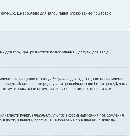
цю функцію. Це зроблено для запобігання зловживанню поштовою
сь для того, щоб розмістити повідомлення. Доступні для вас дії
омлення, натиснувши кнопку
редагувати
для відповідного повідомлення,
показує скільки разів ви редагували це повідомлення і коли це відбулось
 у такому випадку, вони можуть залишити інформацію про причину
чку напроти пункту
Приєднати підпис
в формі написання повідомлення
у відмітку в вашому профілі (ви зможете не приєднувати підпис до