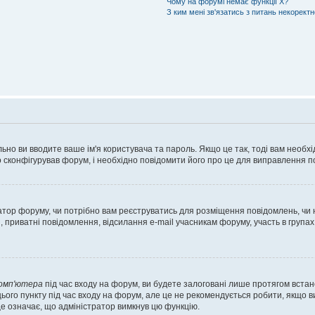
Чому на форумі немає функції X?
З ким мені зв'язатись з питань некорект
ьно ви вводите ваше ім'я користувача та пароль. Якщо це так, тоді вам необх
 сконфігурував форум, і необхідно повідомити його про це для виправлення п
тратор форуму, чи потрібно вам реєструватись для розміщення повідомлень, чи
, приватні повідомлення, відсилання e-mail учасникам форуму, участь в групах
комп'ютера
під час входу на форум, ви будете залоговані лише протягом встан
ього пункту під час входу на форум, але це не рекомендується робити, якщо 
, це означає, що адміністратор вимкнув цю функцію.