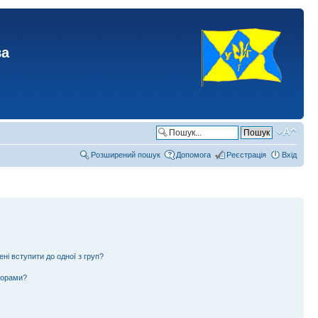
ва
Розширений пошук
Допомога
Реєстрація
Вхід
ені вступити до одної з груп?
ьорами?