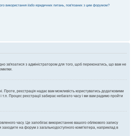
ного використання і/або юридичних питань, пов'язаних з цим форумом?
ідно зв'язатися з адміністратором для того, щоб переконатись, що вам не
омилки.
 ні. Проте, реєстрація надає вам можливість користуватись додатковими
 і т.п. Процес реєстрації забирає небагато часу і ми вам радимо пройти
овленого часу. Це запобігає використанню вашого облікового запису
ви заходите на форум з загальнодоступного комп'ютера, наприклад в