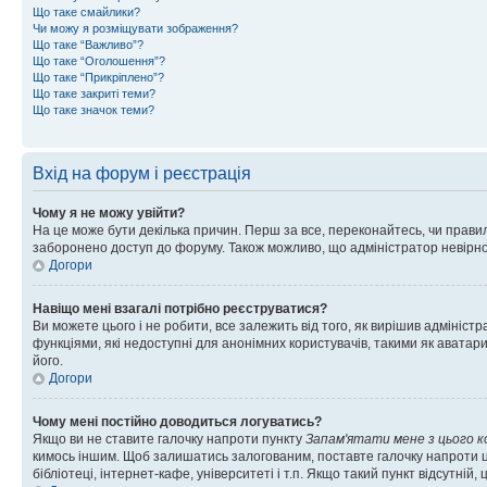
Що таке смайлики?
Чи можу я розміщувати зображення?
Що таке “Важливо”?
Що таке “Оголошення”?
Що таке “Прикріплено”?
Що таке закриті теми?
Що таке значок теми?
Вхід на форум і реєстрація
Чому я не можу увійти?
На це може бути декілька причин. Перш за все, переконайтесь, чи правил
заборонено доступ до форуму. Також можливо, що адміністратор невірно
Догори
Навіщо мені взагалі потрібно реєструватися?
Ви можете цього і не робити, все залежить від того, як вирішив адмініс
функціями, які недоступні для анонімних користувачів, такими як аватари
його.
Догори
Чому мені постійно доводиться логуватись?
Якщо ви не ставите галочку напроти пункту
Запам'ятати мене з цього 
кимось іншим. Щоб залишатись залогованим, поставте галочку напроти ц
бібліотеці, інтернет-кафе, університеті і т.п. Якщо такий пункт відсутній