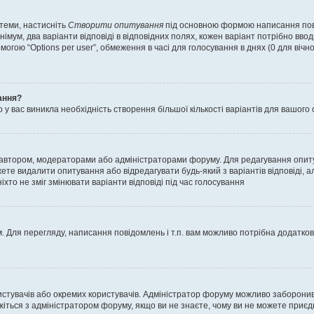
 теми, настисніть
Створити опитування
під основною формою написання повід
мум, два варіанти відповіді в відповідних полях, кожен варіант потрібно вводит
могою “Options per user”, обмеження в часі для голосування в днях (0 для вічног
ання?
 вас виникла необхідність створення більшої кількості варіантів для вашого 
м автором, модераторами або адміністраторами форуму. Для редагування опит
жете видалити опитування або відредагувати будь-який з варіантів відповіді,
хто не зміг змінювати варіанти відповіді під час голосування
 Для перегляду, написання повідомлень і т.п. вам можливо потрібна додатко
истувачів або окремих користувачів. Адміністратор форуму можливо заборонив
жіться з адміністратором форуму, якщо ви не знаєте, чому ви не можете приє