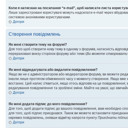
Коли я натискаю на посилання “e-mail”, щоб написати листа користув
Лише зареєстровані користувачі можуть надсилати e-mail через вбудова
системою анонімними користувачами.
Догори
Створення повідомлень
Як мені створити тему на форумі?
Для того щоб створити нову тему в одному з форумів, натисність відповід
перераховані внизу сторінок форуму або теми (
Ви можете створювати н
Догори
Як мені відредагувати або видалити повідомлення?
Якщо ви не є адміністратором або модератором форуму, ви можете реда
інколи лише протягом обмеженого часу з моменту створення. Якщо вже хто
востаннє. Цей напис з'явиться, якщо хтось відповів на це повідомлення;
редагування повідомлення та зроблені зміни. Майте на увазі, що звичайн
Догори
Як мені додати підпис до мого повідомлення?
Для того, щоб додати підпис до вашого повідомлення, вам необхідно спо
для того, щоб підпис приєднався. Також ви можете встановити приєднанн
окремих повідомлень, знявши відмітку напроти пункту
Приєднати підпи
Догори