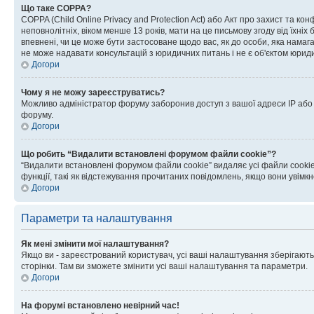
Що таке COPPA?
COPPA (Child Online Privacy and Protection Act) або Акт про захист та ко
неповнолітніх, віком менше 13 років, мати на це письмову згоду від їхніх 
впевнені, чи це може бути застосоване щодо вас, як до особи, яка нама
не може надавати консультацій з юридичних питань і не є об'єктом юриди
Догори
Чому я не можу зареєструватись?
Можливо адміністратор форуму заборонив доступ з вашої адреси IP або ім
форуму.
Догори
Що робить “Видалити встановлені форумом файли cookie”?
“Видалити встановлені форумом файли cookie” видаляє усі файли cookie
функції, такі як відстежування прочитаних повідомлень, якщо вони увімк
Догори
Параметри та налаштування
Як мені змінити мої налаштування?
Якщо ви - зареєстрований користувач, усі ваші налаштування зберігаютьс
сторінки. Там ви зможете змінити усі ваші налаштування та параметри.
Догори
На форумі встановлено невірний час!