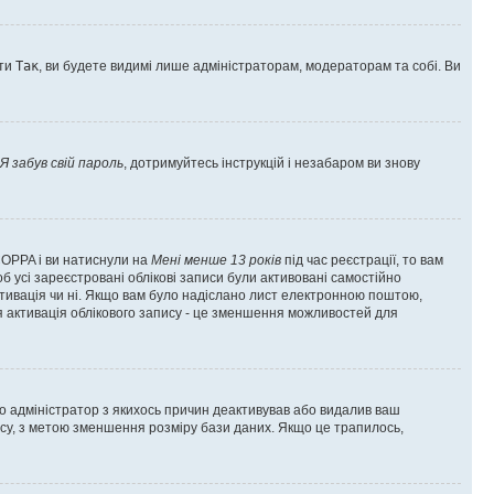
оти
Так
, ви будете видимі лише адміністраторам, модераторам та собі. Ви
Я забув свій пароль
, дотримуйтесь інструкцій і незабаром ви знову
 COPPA і ви натиснули на
Мені менше 13 років
під час реєстрації, то вам
б усі зареєстровані облікові записи були активовані самостійно
активація чи ні. Якщо вам було надіслано лист електронною поштою,
ся активація облікового запису - це зменшення можливостей для
що адміністратор з якихось причин деактивував або видалив ваш
асу, з метою зменшення розміру бази даних. Якщо це трапилось,