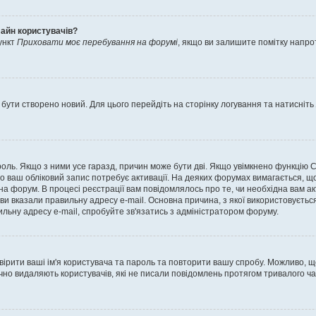
лайн користувачів?
ункт
Приховати моє перебування на форумі
, якщо ви залишите помітку напр
 бути створено новий. Для цього перейдіть на сторінку логування та натисніть
ароль. Якщо з ними усе гаразд, причин може бути дві. Якщо увімкнено функцію
во ваш обліковий запис потребує активації. На деяких форумах вимагається, що
 на форум. В процесі реєстрації вам повідомлялось про те, чи необхідна вам 
ви вказали правильну адресу e-mail. Основна причина, з якої використовуєть
льну адресу e-mail, спробуйте зв'язатись з адміністратором форуму.
евірити ваші ім'я користувача та пароль та повторити вашу спробу. Можливо, 
ично видаляють користувачів, які не писали повідомлень протягом тривалого ч