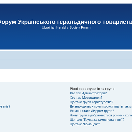
орум Українського геральдичного товарист
Ukrainian Heraldry Society Forum
Рівні користувачів та групи
Хто такі Адміністратори?
Хто такі Модератори?
Що таке групи користувачів?
увачів?
Де знаходяться групи користувачів і як м
Як мені стати Лідером групи?
Чому групи відображаються різними кол
Що таке “Група за замовчуванням”?
Що таке “Команда”?