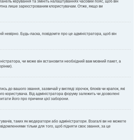
 Панель керування та змініть налаштуваннях часовий пояс, щоб він
ступна лише зареєстрованим клористувачам. Отже, якщо ви
ий невірно. Будь-ласка, повідомте про це адміністратора, щоб він
ністратора, чи може він встановити необхідний вам мовний пакет, а
рінки).
до вашого звання, зазвичай у вигляді зірочок, блоків чи крапок, які
ого користувача. Від адміністратора форуму залежить чи дозволені
питати його про причини цієї заборони.
тувачів, таких як модератори або адміністратори. Взагалі ви не можете
ідомленнями тільки для того, щоб підняти своє звання, за це