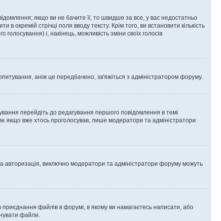
омлення; якщо ви не бачите її, то швидше за все, у вас недостатньо
и в окремій стрічці поля вводу тексту. Крім того, ви встановити кількість
о голосування) і, накінець, можливість зміни своїх голосів
опитування, аніж це передбачено, зв'яжіться з адміністратором форуму.
ування перейдіть до редагування першого повідомлення в темі
 але якщо вже хтось проголосував, лише модератори та адміністратори
ва авторизація, виключно модератори та адміністратори форуму можуть
 приєднання файлів в форумі, в якому ви намагаєтесь написати, або
днувати файли.