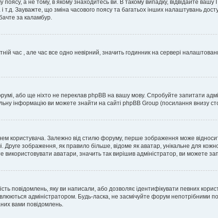
 поясу, а не тому, в якому знаходитесь ви. В такому випадку, відвідайте вашу
 і т.д. Зауважте, що зміна часового поясу та багатьох інших налаштувань до
бачте за каламбур.
тній час , але час все одно невірний, значить годинник на сервері налаштован
орумі, або ще ніхто не переклав phpBB на вашу мову. Спробуйте запитати адмі
альну інформацію ви можете знайти на сайті phpBB Group (посилання внизу сто
м користувача. Залежно від стилю форуму, перше зображення може відноситись 
. Друге зображення, як правило більше, відоме як аватар, унікальне для кожн
те використовувати аватари, значить так вирішив адміністратор, ви можете за
ість повідомлень, яку ви написали, або дозволяє ідентифікувати певних корис
влюються адміністратором. Будь-ласка, не засмічуйте форум непотрібними пов
аних вами повідомлень.