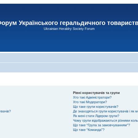
орум Українського геральдичного товарист
Ukrainian Heraldry Society Forum
Рівні користувачів та групи
Хто такі Адміністратори?
Хто такі Модератори?
Що таке групи користувачів?
увачів?
Де знаходяться групи користувачів і як м
Як мені стати Лідером групи?
Чому групи відображаються різними кол
Що таке “Група за замовчуванням”?
Що таке “Команда”?