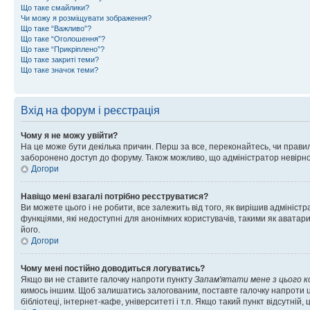
Що таке смайлики?
Чи можу я розміщувати зображення?
Що таке “Важливо”?
Що таке “Оголошення”?
Що таке “Прикріплено”?
Що таке закриті теми?
Що таке значок теми?
Вхід на форум і реєстрація
Чому я не можу увійти?
На це може бути декілька причин. Перш за все, переконайтесь, чи правил
заборонено доступ до форуму. Також можливо, що адміністратор невірно
Догори
Навіщо мені взагалі потрібно реєструватися?
Ви можете цього і не робити, все залежить від того, як вирішив адмініс
функціями, які недоступні для анонімних користувачів, такими як аватари
його.
Догори
Чому мені постійно доводиться логуватись?
Якщо ви не ставите галочку напроти пункту
Запам'ятати мене з цього 
кимось іншим. Щоб залишатись залогованим, поставте галочку напроти ц
бібліотеці, інтернет-кафе, університеті і т.п. Якщо такий пункт відсутній