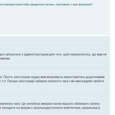
ного використання і/або юридичних питань, пов'язаних з цим форумом?
ідно зв'язатися з адміністратором для того, щоб переконатись, що вам не
омилки.
 ні. Проте, реєстрація надає вам можливість користуватись додатковими
 і т.п. Процес реєстрації забирає небагато часу і ми вам радимо пройти
овленого часу. Це запобігає використанню вашого облікового запису
ви заходите на форум з загальнодоступного комп'ютера, наприклад в