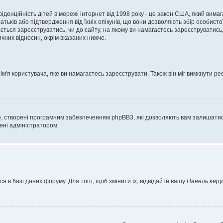
нфіденційність дітей в мережі інтернет від 1998 року - це закон США, який вима
батьків або підтвердження від їхніх опікунів, що вони дозволяють збір особисто
гається зареєструватись, чи до сайту, на якому ви намагаєтесь зареєструватис
чних відносин, окрім вказаних нижче.
'я користувача, яке ви намагаєтесь зареєструвати. Також він міг вимкнути ре
, створені програмним забезпеченням phpBB3, які дозволяють вам залишатись
нені адміністратором.
я в базі даних форуму. Для того, щоб змінити їх, відвідайте вашу
Панель керу