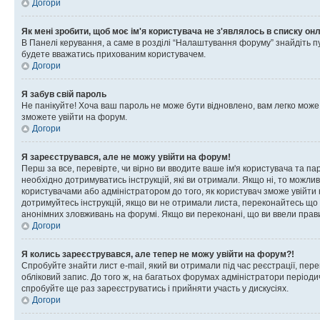
Догори
Як мені зробити, щоб моє ім'я користувача не з'являлось в списку он
В Панелі керування, а саме в розділі “Налаштування форуму” знайдіть п
будете вважатись прихованим користувачем.
Догори
Я забув свій пароль
Не панікуйте! Хоча ваш пароль не може бути відновлено, вам легко може
зможете увійти на форум.
Догори
Я зареєструвався, але не можу увійти на форум!
Перш за все, перевірте, чи вірно ви вводите ваше ім'я користувача та п
необхідно дотримуватись інструкцій, які ви отримали. Якщо ні, то можли
користувачами або адміністратором до того, як користувач зможе увійти
дотримуйтесь інструкцій, якщо ви не отримали листа, переконайтесь що 
анонімних зловживань на форумі. Якщо ви переконані, що ви ввели прави
Догори
Я колись зареєструвався, але тепер не можу увійти на форум?!
Спробуйте знайти лист e-mail, який ви отримали під час реєстрації, пер
обліковий запис. До того ж, на багатьох форумах адміністратори період
спробуйте ще раз зареєструватись і прийняти участь у дискусіях.
Догори