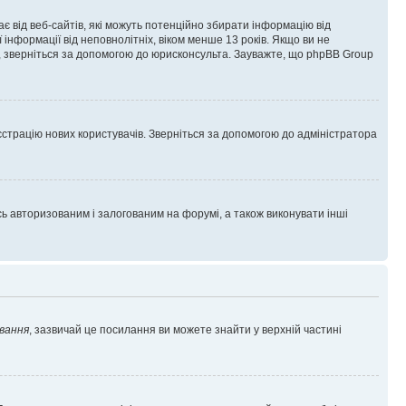
гає від веб-сайтів, які можуть потенційно збирати інформацію від
ї інформації від неповнолітніх, віком менше 13 років. Якщо ви не
ь, зверніться за допомогою до юрисконсульта. Зауважте, що phpBB Group
єстрацію нових користувачів. Зверніться за допомогою до адміністратора
 авторизованим і залогованим на форумі, а також виконувати інші
вання
, зазвичай це посилання ви можете знайти у верхній частині