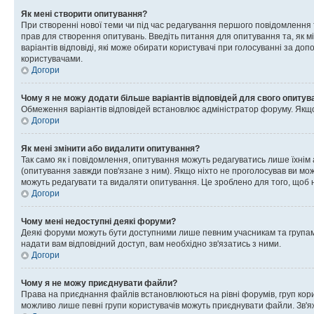
Як мені створити опитування?
При створенні нової теми чи під час редагування першого повідомлення
прав для створення опитувань. Введіть питання для опитування та, як міні
варіантів відповіді, які може обирати користувачі при голосуванні за допо
користувачами.
Догори
Чому я не можу додати більше варіантів відповідей для свого опитув
Обмеження варіантів відповідей встановлює адміністратор форуму. Якщо у
Догори
Як мені змінити або видалити опитування?
Так само як і повідомлення, опитування можуть редагуватись лише їхні
(опитування завжди пов'язане з ним). Якщо ніхто не проголосував ви мо
можуть редагувати та видаляти опитування. Це зроблено для того, щоб ні
Догори
Чому мені недоступні деякі форуми?
Деякі форуми можуть бути доступними лише певним учасникам та групам.
надати вам відповідний доступ, вам необхідно зв'язатись з ними.
Догори
Чому я не можу приєднувати файли?
Права на приєднання файлів встановлюються на рівні форумів, груп кор
можливо лише певні групи користувачів можуть приєднувати файли. Зв'я