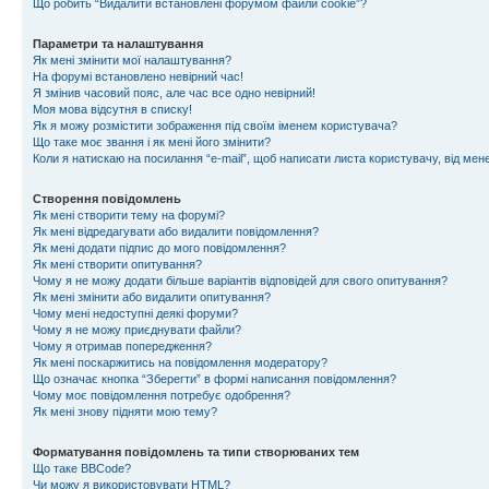
Що робить “Видалити встановлені форумом файли cookie”?
Параметри та налаштування
Як мені змінити мої налаштування?
На форумі встановлено невірний час!
Я змінив часовий пояс, але час все одно невірний!
Моя мова відсутня в списку!
Як я можу розмістити зображення під своїм іменем користувача?
Що таке моє звання і як мені його змінити?
Коли я натискаю на посилання “e-mail”, щоб написати листа користувачу, від ме
Створення повідомлень
Як мені створити тему на форумі?
Як мені відредагувати або видалити повідомлення?
Як мені додати підпис до мого повідомлення?
Як мені створити опитування?
Чому я не можу додати більше варіантів відповідей для свого опитування?
Як мені змінити або видалити опитування?
Чому мені недоступні деякі форуми?
Чому я не можу приєднувати файли?
Чому я отримав попередження?
Як мені поскаржитись на повідомлення модератору?
Що означає кнопка “Зберегти” в формі написання повідомлення?
Чому моє повідомлення потребує одобрення?
Як мені знову підняти мою тему?
Форматування повідомлень та типи створюваних тем
Що таке BBCode?
Чи можу я використовувати HTML?