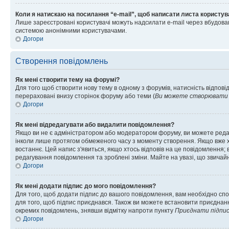
Коли я натискаю на посилання “e-mail”, щоб написати листа користув
Лише зареєстровані користувачі можуть надсилати e-mail через вбудова
системою анонімними користувачами.
Догори
Створення повідомлень
Як мені створити тему на форумі?
Для того щоб створити нову тему в одному з форумів, натисність відповід
перераховані внизу сторінок форуму або теми (
Ви можете створювати н
Догори
Як мені відредагувати або видалити повідомлення?
Якщо ви не є адміністратором або модератором форуму, ви можете реда
інколи лише протягом обмеженого часу з моменту створення. Якщо вже хто
востаннє. Цей напис з'явиться, якщо хтось відповів на це повідомлення;
редагування повідомлення та зроблені зміни. Майте на увазі, що звичайн
Догори
Як мені додати підпис до мого повідомлення?
Для того, щоб додати підпис до вашого повідомлення, вам необхідно спо
для того, щоб підпис приєднався. Також ви можете встановити приєднанн
окремих повідомлень, знявши відмітку напроти пункту
Приєднати підпи
Догори