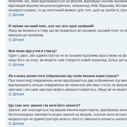
Можливо час, який відображається на форумі, відповідає іншому часовому
відповідав вашому місцезнаходженню, наприклад, Київ, Варшава, Москва
незареєстровані, то це непоганий момент для того, щоб це зробити, про
Догори
Я змінив часовий пояс, але час все одно невірний!
Якщо ви впевнені в тому, що ви правильно встановили часовий пояс та лі
вирішив цю проблему.
Догори
Моя мова відсутня в списку!
Одне з двох, або адміністратор не встановив підтримку вашої мови на ф
якщо його не існує, ви можете самі створити новий переклад. Більш дет
Догори
Як я можу розмістити зображення під своїм іменем користувача?
При перегляді повідомлень може відображатись два зображення під імене
відображають скільки повідомлень ви написали або ваш статус на форумі
аватари, і які саме аватари можуть використовуватись. Якщо ви не може
Догори
Що таке моє звання і як мені його змінити?
Звання, яке знаходиться під вашим іменем користувача, відображає кільк
безпосередньо змінювати жодне звання на форумі, оскільки вони встано
модератори чи адміністратори можуть просто зменшити кількість напис
Догори