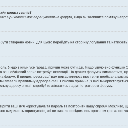
лайн користувачів?
ункт
Приховати моє перебування на форумі
, якщо ви залишите помітку напр
 бути створено новий. Для цього перейдіть на сторінку логування та натисніть
ароль. Якщо з ними усе гаразд, причин може бути дві. Якщо увімкнено функцію
во ваш обліковий запис потребує активації. На деяких форумах вимагається, що
 на форум. В процесі реєстрації вам повідомлялось про те, чи необхідна вам 
ви вказали правильну адресу e-mail. Основна причина, з якої використовуєть
льну адресу e-mail, спробуйте зв'язатись з адміністратором форуму.
евірити ваші ім'я користувача та пароль та повторити вашу спробу. Можливо, 
ично видаляють користувачів, які не писали повідомлень протягом тривалого ч