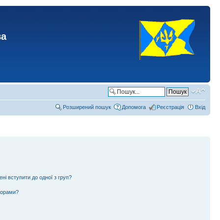
ва
Розширений пошук
Допомога
Реєстрація
Вхід
ені вступити до одної з груп?
ьорами?