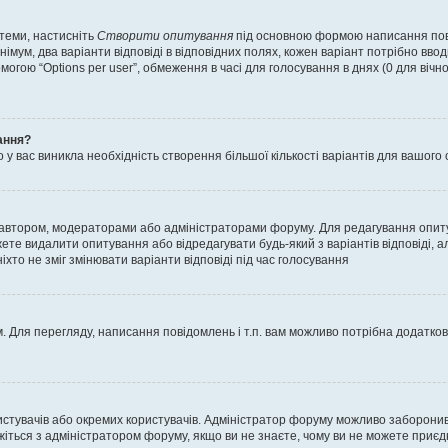
 теми, настисніть
Створити опитування
під основною формою написання повід
мум, два варіанти відповіді в відповідних полях, кожен варіант потрібно вводит
могою “Options per user”, обмеження в часі для голосування в днях (0 для вічног
ання?
 вас виникла необхідність створення більшої кількості варіантів для вашого 
м автором, модераторами або адміністраторами форуму. Для редагування опит
жете видалити опитування або відредагувати будь-який з варіантів відповіді,
хто не зміг змінювати варіанти відповіді під час голосування
 Для перегляду, написання повідомлень і т.п. вам можливо потрібна додатко
истувачів або окремих користувачів. Адміністратор форуму можливо заборонив
жіться з адміністратором форуму, якщо ви не знаєте, чому ви не можете приє