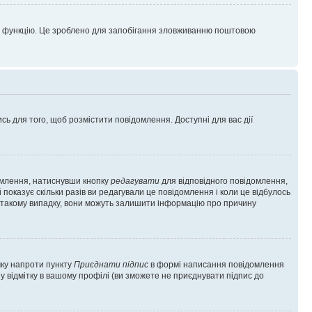
цю функцію. Це зроблено для запобігання зловживанню поштовою
сь для того, щоб розмістити повідомлення. Доступні для вас дії
омлення, натиснувши кнопку
редагувати
для відповідного повідомлення,
показує скільки разів ви редагували це повідомлення і коли це відбулось
 у такому випадку, вони можуть залишити інформацію про причину
чку напроти пункту
Приєднати підпис
в формі написання повідомлення
у відмітку в вашому профілі (ви зможете не приєднувати підпис до