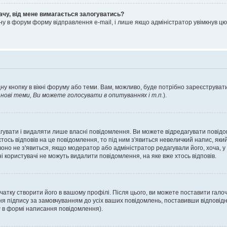
ачу, від мене вимагається залогуватись?
ну в форум форму відправлення e-mail, і лише якщо адміністратор увімкнув 
ну кнопку в вікні форуму або теми. Вам, можливо, буде потрібно зареєструвати
ові теми, Ви можете голосувати в опитуваннях і т.п.
).
гувати і видаляти лише власні повідомлення. Ви можете відредагувати повід
сь відповів на це повідомлення, то під ним з'явиться невеличкий напис, який 
 воно не з'явиться, якщо модератор або адміністратор редагували його, хоча,
і користувачі не можуть видалити повідомлення, на яке вже хтось відповів.
чатку створити його в вашому профілі. Після цього, ви можете поставити гало
я підпису за замовчуванням до усіх ваших повідомлень, поставивши відповідн
с
в формі написання повідомлення).