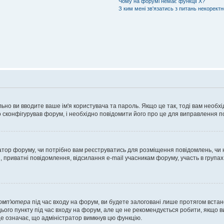
Чому на форумі немає функції X?
З ким мені зв'язатись з питань некорект
ьно ви вводите ваше ім'я користувача та пароль. Якщо це так, тоді вам необх
 сконфігурував форум, і необхідно повідомити його про це для виправлення п
тратор форуму, чи потрібно вам реєструватись для розміщення повідомлень, чи
, приватні повідомлення, відсилання e-mail учасникам форуму, участь в групах
комп'ютера
під час входу на форум, ви будете залоговані лише протягом встан
ього пункту під час входу на форум, але це не рекомендується робити, якщо 
, це означає, що адміністратор вимкнув цю функцію.