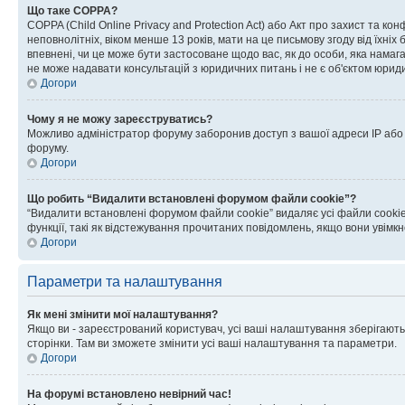
Що таке COPPA?
COPPA (Child Online Privacy and Protection Act) або Акт про захист та ко
неповнолітніх, віком менше 13 років, мати на це письмову згоду від їхніх 
впевнені, чи це може бути застосоване щодо вас, як до особи, яка нама
не може надавати консультацій з юридичних питань і не є об'єктом юриди
Догори
Чому я не можу зареєструватись?
Можливо адміністратор форуму заборонив доступ з вашої адреси IP або ім
форуму.
Догори
Що робить “Видалити встановлені форумом файли cookie”?
“Видалити встановлені форумом файли cookie” видаляє усі файли cookie
функції, такі як відстежування прочитаних повідомлень, якщо вони увімк
Догори
Параметри та налаштування
Як мені змінити мої налаштування?
Якщо ви - зареєстрований користувач, усі ваші налаштування зберігаютьс
сторінки. Там ви зможете змінити усі ваші налаштування та параметри.
Догори
На форумі встановлено невірний час!