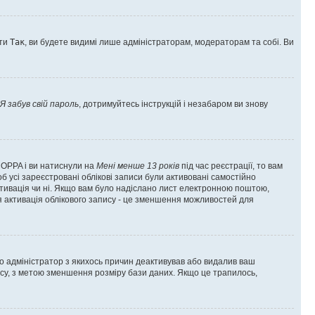
оти
Так
, ви будете видимі лише адміністраторам, модераторам та собі. Ви
Я забув свій пароль
, дотримуйтесь інструкцій і незабаром ви знову
 COPPA і ви натиснули на
Мені менше 13 років
під час реєстрації, то вам
б усі зареєстровані облікові записи були активовані самостійно
активація чи ні. Якщо вам було надіслано лист електронною поштою,
ся активація облікового запису - це зменшення можливостей для
що адміністратор з якихось причин деактивував або видалив ваш
асу, з метою зменшення розміру бази даних. Якщо це трапилось,