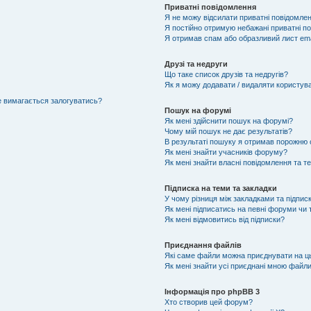
Приватні повідомлення
Я не можу відсилати приватні повідомлен
Я постійно отримую небажані приватні п
Я отримав спам або образливий лист ema
Друзі та недруги
Що таке список друзів та недругів?
Як я можу додавати / видаляти користувач
не вимагається залогуватись?
Пошук на форумі
Як мені здійснити пошук на форумі?
Чому мій пошук не дає результатів?
В результаті пошуку я отримав порожню с
Як мені знайти учасників форуму?
Як мені знайти власні повідомлення та т
Підписка на теми та закладки
У чому різниця між закладками та підпис
Як мені підписатись на певні форуми чи
Як мені відмовитись від підписки?
Приєднання файлів
Які саме файли можна приєднувати на 
Як мені знайти усі приєднані мною файл
Інформація про phpBB 3
Хто створив цей форум?