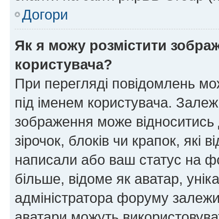
Догори
Як я можу розмістити зображ
користувача?
При перегляді повідомлень мо
під іменем користувача. Зале
зображення може відноситись д
зірочок, блоків чи крапок, які
написали або ваш статус на ф
більше, відоме як аватар, унік
адміністратора форуму залежит
аватари можуть використовува