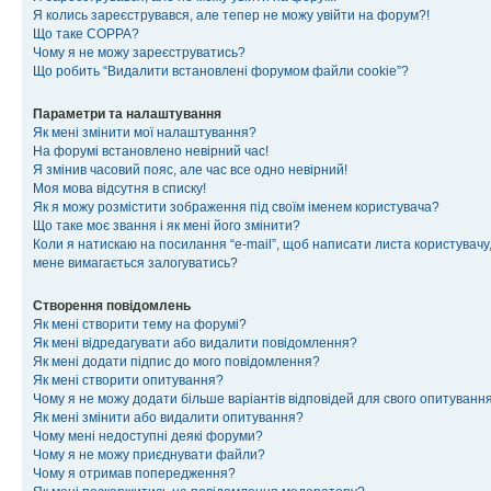
Я колись зареєструвався, але тепер не можу увійти на форум?!
Що таке COPPA?
Чому я не можу зареєструватись?
Що робить “Видалити встановлені форумом файли cookie”?
Параметри та налаштування
Як мені змінити мої налаштування?
На форумі встановлено невірний час!
Я змінив часовий пояс, але час все одно невірний!
Моя мова відсутня в списку!
Як я можу розмістити зображення під своїм іменем користувача?
Що таке моє звання і як мені його змінити?
Коли я натискаю на посилання “e-mail”, щоб написати листа користувачу,
мене вимагається залогуватись?
Створення повідомлень
Як мені створити тему на форумі?
Як мені відредагувати або видалити повідомлення?
Як мені додати підпис до мого повідомлення?
Як мені створити опитування?
Чому я не можу додати більше варіантів відповідей для свого опитуванн
Як мені змінити або видалити опитування?
Чому мені недоступні деякі форуми?
Чому я не можу приєднувати файли?
Чому я отримав попередження?