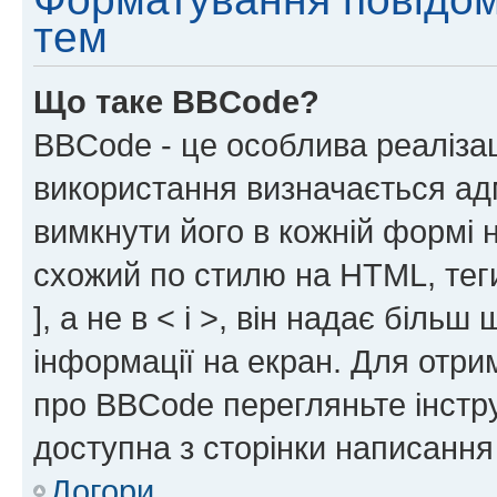
тем
Що таке BBCode?
BBCode - це особлива реаліза
використання визначається ад
вимкнути його в кожній формі
схожий по стилю на HTML, теги
], а не в < і >, він надає біль
інформації на екран. Для отри
про BBCode перегляньте інстру
доступна з сторінки написання
Догори