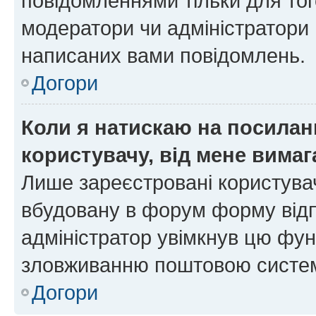
повідомленнями тільки для тог
модератори чи адміністратори 
написаних вами повідомлень.
Догори
Коли я натискаю на посиланн
користувачу, від мене вима
Лише зареєстровані користувач
вбудовану в форум форму відп
адміністратор увімкнув цю фун
зловживанню поштовою систем
Догори