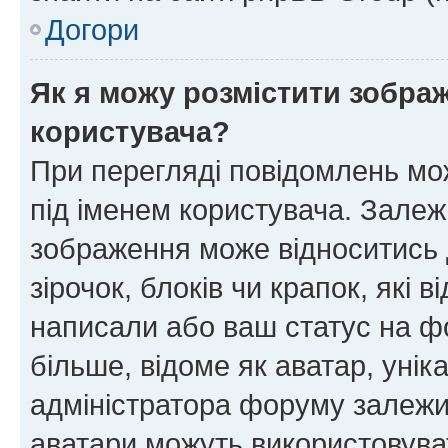
Догори
Як я можу розмістити зображ
користувача?
При перегляді повідомлень мо
під іменем користувача. Зале
зображення може відноситись д
зірочок, блоків чи крапок, які
написали або ваш статус на ф
більше, відоме як аватар, унік
адміністратора форуму залежит
аватари можуть використовува