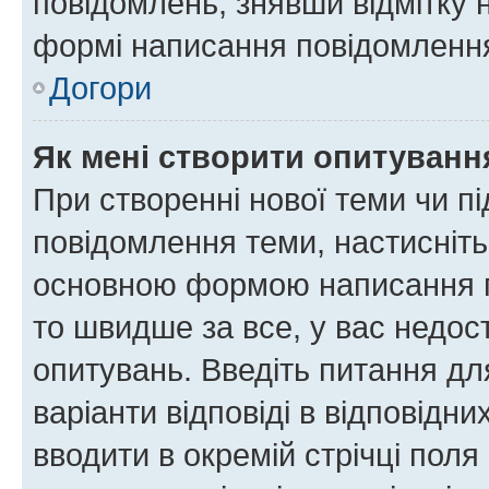
повідомлень, знявши відмітку 
формі написання повідомлення
Догори
Як мені створити опитуванн
При створенні нової теми чи п
повідомлення теми, настисніт
основною формою написання по
то швидше за все, у вас недос
опитувань. Введіть питання для
варіанти відповіді в відповідни
вводити в окремій стрічці поля 