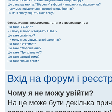
Як мені поскаржитись на повідомлення модератору?
Що означає кнопка “Зберегти” в формі написання повідомлення?
Чому моє повідомлення потребує одобрення?
Як мені знову підняти мою тему?
Форматування повідомлень та типи створюваних тем
Що таке BBCode?
Чи можу я використовувати HTML?
Що таке смайлики?
Чи можу я розміщувати зображення?
Що таке “Важливо”?
Що таке “Оголошення”?
Що таке “Прикріплено”?
Що таке закриті теми?
Що таке значок теми?
Вхід на форум і реєст
Чому я не можу увійти?
На це може бути декілька прич