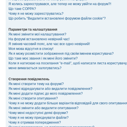
Я колись зареєструвався, але тепер не можу увійти на форум?!
Що таке COPPA?
Чому я не можу зареєструватись?
Що робить “Видалити встановлені форумом файли cookie”?
Параметри та налаштування
Як мені змінити мої налаштування?
На форумі встановлено невірний час!
Я змінив часовий пояс, але час все одно невірний!
Моя мова відсутня в списку!
Як я можу розмістити зображення під своїм іменем користувача?
Що таке моє звання і як мені його змінити?
Коли я натискаю на посилання “e-mail”, щоб написати листа користувачу,
мене вимагається залогуватись?
Створення повідомлень
Як мені створити тему на форумі?
Як мені відредагувати або видалити повідомлення?
Як мені додати підпис до мого повідомлення?
Як мені створити опитування?
Чому я не можу додати більше варіантів відповідей для свого опитуванн
Як мені змінити або видалити опитування?
Чому мені недоступні деякі форуми?
Чому я не можу приєднувати файли?
Чому я отримав попередження?