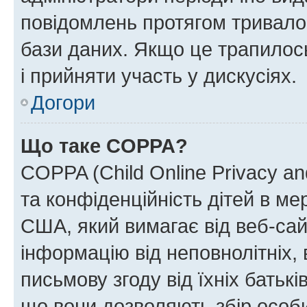
повідомлень протягом тривало
бази даних. Якщо це трапилос
і прийняти участь у дискусіях.
Догори
Що таке COPPA?
COPPA (Child Online Privacy and
та конфіденційність дітей в мер
США, який вимагає від веб-сай
інформацію від неповнолітніх, 
письмову згоду від їхніх батькі
що вони дозволяють збір особис