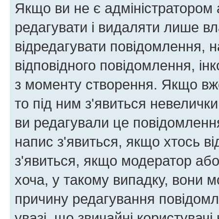
Якщо ви не є адміністратором
редагувати і видаляти лише в
відредагувати повідомлення, 
відповідного повідомлення, ін
з моменту створення. Якщо вже
то під ним з'явиться невелички
ви редагували це повідомлення
напис з'явиться, якщо хтось ві
з'явиться, якщо модератор або
хоча, у такому випадку, вони
причину редагування повідомле
увазі, що звичайні користувач