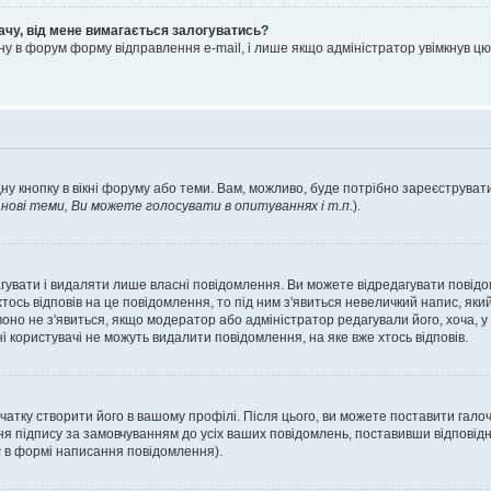
ачу, від мене вимагається залогуватись?
ну в форум форму відправлення e-mail, і лише якщо адміністратор увімкнув 
ну кнопку в вікні форуму або теми. Вам, можливо, буде потрібно зареєструвати
ові теми, Ви можете голосувати в опитуваннях і т.п.
).
гувати і видаляти лише власні повідомлення. Ви можете відредагувати повід
сь відповів на це повідомлення, то під ним з'явиться невеличкий напис, який 
 воно не з'явиться, якщо модератор або адміністратор редагували його, хоча,
і користувачі не можуть видалити повідомлення, на яке вже хтось відповів.
чатку створити його в вашому профілі. Після цього, ви можете поставити гало
я підпису за замовчуванням до усіх ваших повідомлень, поставивши відповідн
с
в формі написання повідомлення).