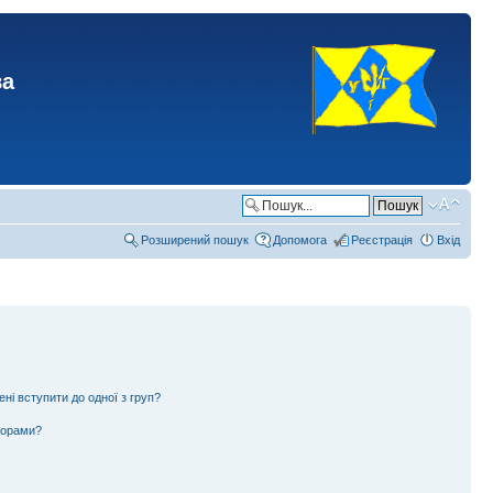
ва
Розширений пошук
Допомога
Реєстрація
Вхід
ені вступити до одної з груп?
ьорами?