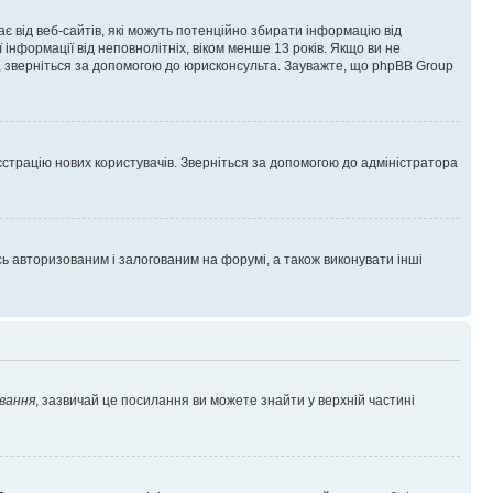
гає від веб-сайтів, які можуть потенційно збирати інформацію від
ї інформації від неповнолітніх, віком менше 13 років. Якщо ви не
ь, зверніться за допомогою до юрисконсульта. Зауважте, що phpBB Group
єстрацію нових користувачів. Зверніться за допомогою до адміністратора
 авторизованим і залогованим на форумі, а також виконувати інші
вання
, зазвичай це посилання ви можете знайти у верхній частині