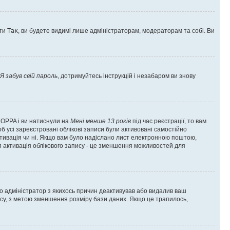
оти
Так
, ви будете видимі лише адміністраторам, модераторам та собі. Ви
Я забув свій пароль
, дотримуйтесь інструкцій і незабаром ви знову
 COPPA і ви натиснули на
Мені менше 13 років
під час реєстрації, то вам
б усі зареєстровані облікові записи були активовані самостійно
активація чи ні. Якщо вам було надіслано лист електронною поштою,
ся активація облікового запису - це зменшення можливостей для
що адміністратор з якихось причин деактивував або видалив ваш
асу, з метою зменшення розміру бази даних. Якщо це трапилось,