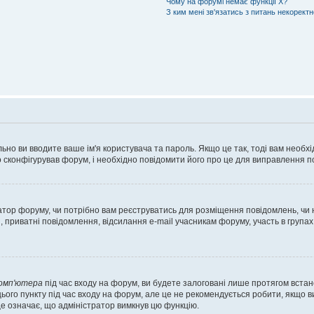
Чому на форумі немає функції X?
З ким мені зв'язатись з питань некорект
ьно ви вводите ваше ім'я користувача та пароль. Якщо це так, тоді вам необх
 сконфігурував форум, і необхідно повідомити його про це для виправлення п
тратор форуму, чи потрібно вам реєструватись для розміщення повідомлень, чи
, приватні повідомлення, відсилання e-mail учасникам форуму, участь в групах
комп'ютера
під час входу на форум, ви будете залоговані лише протягом встан
ього пункту під час входу на форум, але це не рекомендується робити, якщо 
, це означає, що адміністратор вимкнув цю функцію.