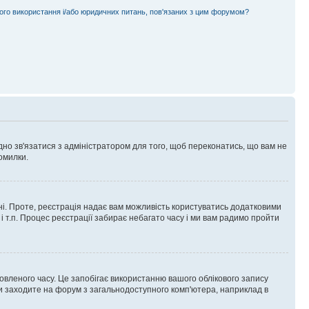
ного використання і/або юридичних питань, пов'язаних з цим форумом?
ідно зв'язатися з адміністратором для того, щоб переконатись, що вам не
омилки.
 ні. Проте, реєстрація надає вам можливість користуватись додатковими
 і т.п. Процес реєстрації забирає небагато часу і ми вам радимо пройти
овленого часу. Це запобігає використанню вашого облікового запису
ви заходите на форум з загальнодоступного комп'ютера, наприклад в