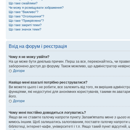
Що таке смайлики?
Чи можу я розміщувати зображення?
Що таке “Важливо”?
Що таке “Оголошення”?
Що таке “Прикріплено”?
Що таке закриті теми?
Що таке значок теми?
Вхід на форум і реєстрація
Чому я не можу увійти?
На це може бути декілька причин. Перш за все, переконайтесь, чи правил
заборонено доступ до форуму. Також можливо, що адміністратор невірно
Догори
Навіщо мені взагалі потрібно реєструватися?
Ви можете цього і не робити, все залежить від того, як вирішив адмініс
функціями, які недоступні для анонімних користувачів, такими як аватари
його.
Догори
Чому мені постійно доводиться логуватись?
Якщо ви не ставите галочку напроти пункту
Запам'ятати мене з цього 
кимось іншим. Щоб залишатись залогованим, поставте галочку напроти ц
бібліотеці, інтернет-кафе, університеті і т.п. Якщо такий пункт відсутній