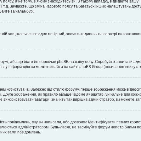
 поясу, а не тому, в якому знаходитесь ви. В такому випадку, відвідайте вашу
 і т.д. Зауважте, що зміна часового поясу та багатьох інших налаштувань до
бачте за каламбур.
тній час , але час все одно невірний, значить годинник на сервері налаштован
орумі, або ще ніхто не переклав phpBB на вашу мову. Спробуйте запитати адмі
альну інформацію ви можете знайти на сайті phpBB Group (посилання внизу сто
м користувача. Залежно від стилю форуму, перше зображення може відноситись 
. Друге зображення, як правило більше, відоме як аватар, унікальне для кожн
те використовувати аватари, значить так вирішив адміністратор, ви можете за
ість повідомлень, яку ви написали, або дозволяє ідентифікувати певних корис
влюються адміністратором. Будь-ласка, не засмічуйте форум непотрібними пов
аних вами повідомлень.