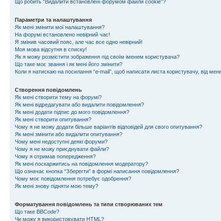
Що робить “Видалити встановлені форумом файли cookie”?
Параметри та налаштування
Як мені змінити мої налаштування?
На форумі встановлено невірний час!
Я змінив часовий пояс, але час все одно невірний!
Моя мова відсутня в списку!
Як я можу розмістити зображення під своїм іменем користувача?
Що таке моє звання і як мені його змінити?
Коли я натискаю на посилання “e-mail”, щоб написати листа користувачу, від ме
Створення повідомлень
Як мені створити тему на форумі?
Як мені відредагувати або видалити повідомлення?
Як мені додати підпис до мого повідомлення?
Як мені створити опитування?
Чому я не можу додати більше варіантів відповідей для свого опитування?
Як мені змінити або видалити опитування?
Чому мені недоступні деякі форуми?
Чому я не можу приєднувати файли?
Чому я отримав попередження?
Як мені поскаржитись на повідомлення модератору?
Що означає кнопка “Зберегти” в формі написання повідомлення?
Чому моє повідомлення потребує одобрення?
Як мені знову підняти мою тему?
Форматування повідомлень та типи створюваних тем
Що таке BBCode?
Чи можу я використовувати HTML?