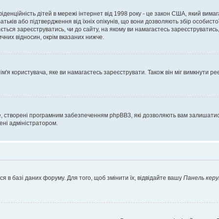
нфіденційність дітей в мережі інтернет від 1998 року - це закон США, який вима
батьків або підтвердження від їхніх опікунів, що вони дозволяють збір особисто
гається зареєструватись, чи до сайту, на якому ви намагаєтесь зареєструватис
чних відносин, окрім вказаних нижче.
'я користувача, яке ви намагаєтесь зареєструвати. Також він міг вимкнути ре
, створені програмним забезпеченням phpBB3, які дозволяють вам залишатись
нені адміністратором.
я в базі даних форуму. Для того, щоб змінити їх, відвідайте вашу
Панель керу