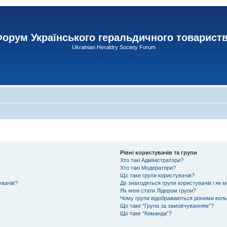
орум Українського геральдичного товарист
Ukrainian Heraldry Society Forum
Рівні користувачів та групи
Хто такі Адміністратори?
Хто такі Модератори?
Що таке групи користувачів?
увачів?
Де знаходяться групи користувачів і як м
Як мені стати Лідером групи?
Чому групи відображаються різними кол
Що таке “Група за замовчуванням”?
Що таке “Команда”?