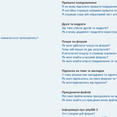
Приватні повідомлення
Я не можу відсилати приватні повідомлен
Я постійно отримую небажані приватні п
Я отримав спам або образливий лист ema
Друзі та недруги
Що таке список друзів та недругів?
Як я можу додавати / видаляти користувач
не вимагається залогуватись?
Пошук на форумі
Як мені здійснити пошук на форумі?
Чому мій пошук не дає результатів?
В результаті пошуку я отримав порожню с
Як мені знайти учасників форуму?
Як мені знайти власні повідомлення та т
Підписка на теми та закладки
У чому різниця між закладками та підпис
Як мені підписатись на певні форуми чи
Як мені відмовитись від підписки?
Приєднання файлів
Які саме файли можна приєднувати на 
Як мені знайти усі приєднані мною файл
Інформація про phpBB 3
Хто створив цей форум?