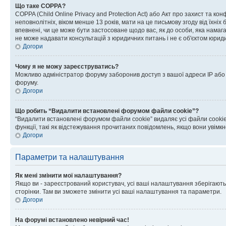
Що таке COPPA?
COPPA (Child Online Privacy and Protection Act) або Акт про захист та ко
неповнолітніх, віком менше 13 років, мати на це письмову згоду від їхніх 
впевнені, чи це може бути застосоване щодо вас, як до особи, яка нама
не може надавати консультацій з юридичних питань і не є об'єктом юриди
Догори
Чому я не можу зареєструватись?
Можливо адміністратор форуму заборонив доступ з вашої адреси IP або ім
форуму.
Догори
Що робить “Видалити встановлені форумом файли cookie”?
“Видалити встановлені форумом файли cookie” видаляє усі файли cookie
функції, такі як відстежування прочитаних повідомлень, якщо вони увімк
Догори
Параметри та налаштування
Як мені змінити мої налаштування?
Якщо ви - зареєстрований користувач, усі ваші налаштування зберігаютьс
сторінки. Там ви зможете змінити усі ваші налаштування та параметри.
Догори
На форумі встановлено невірний час!