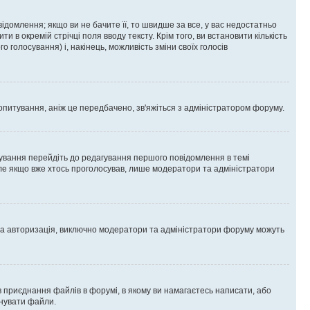
омлення; якщо ви не бачите її, то швидше за все, у вас недостатньо
и в окремій стрічці поля вводу тексту. Крім того, ви встановити кількість
о голосування) і, накінець, можливість зміни своїх голосів
опитування, аніж це передбачено, зв'яжіться з адміністратором форуму.
ування перейдіть до редагування першого повідомлення в темі
 але якщо вже хтось проголосував, лише модератори та адміністратори
ва авторизація, виключно модератори та адміністратори форуму можуть
 приєднання файлів в форумі, в якому ви намагаєтесь написати, або
днувати файли.