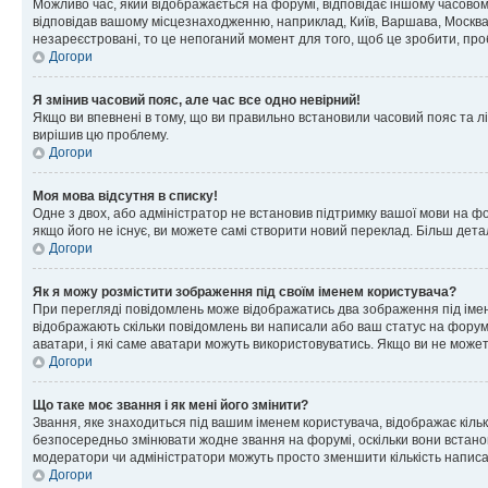
Можливо час, який відображається на форумі, відповідає іншому часовому
відповідав вашому місцезнаходженню, наприклад, Київ, Варшава, Москва
незареєстровані, то це непоганий момент для того, щоб це зробити, про
Догори
Я змінив часовий пояс, але час все одно невірний!
Якщо ви впевнені в тому, що ви правильно встановили часовий пояс та лі
вирішив цю проблему.
Догори
Моя мова відсутня в списку!
Одне з двох, або адміністратор не встановив підтримку вашої мови на ф
якщо його не існує, ви можете самі створити новий переклад. Більш дет
Догори
Як я можу розмістити зображення під своїм іменем користувача?
При перегляді повідомлень може відображатись два зображення під імене
відображають скільки повідомлень ви написали або ваш статус на форумі
аватари, і які саме аватари можуть використовуватись. Якщо ви не може
Догори
Що таке моє звання і як мені його змінити?
Звання, яке знаходиться під вашим іменем користувача, відображає кільк
безпосередньо змінювати жодне звання на форумі, оскільки вони встано
модератори чи адміністратори можуть просто зменшити кількість напис
Догори