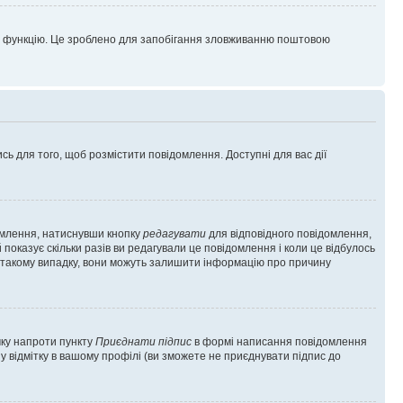
цю функцію. Це зроблено для запобігання зловживанню поштовою
сь для того, щоб розмістити повідомлення. Доступні для вас дії
омлення, натиснувши кнопку
редагувати
для відповідного повідомлення,
показує скільки разів ви редагували це повідомлення і коли це відбулось
 у такому випадку, вони можуть залишити інформацію про причину
чку напроти пункту
Приєднати підпис
в формі написання повідомлення
у відмітку в вашому профілі (ви зможете не приєднувати підпис до