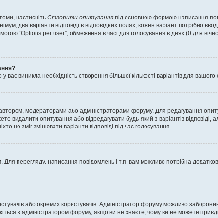
 теми, настисніть
Створити опитування
під основною формою написання повід
мум, два варіанти відповіді в відповідних полях, кожен варіант потрібно вводит
могою “Options per user”, обмеження в часі для голосування в днях (0 для вічног
ання?
 вас виникла необхідність створення більшої кількості варіантів для вашого 
м автором, модераторами або адміністраторами форуму. Для редагування опит
жете видалити опитування або відредагувати будь-який з варіантів відповіді,
хто не зміг змінювати варіанти відповіді під час голосування
 Для перегляду, написання повідомлень і т.п. вам можливо потрібна додатко
истувачів або окремих користувачів. Адміністратор форуму можливо заборонив
жіться з адміністратором форуму, якщо ви не знаєте, чому ви не можете приє