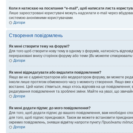
Коли я натискаю на посилання “e-mail”, щоб написати листа користув
Лише зареєстровані користувачі можуть надсилати e-mail через вбудова
системою анонімними користувачами.
Догори
Створення повідомлень
Як мені створити тему на форумі?
Для того щоб створити нову тему в одному з форумів, натисність відповід
перераховані внизу сторінок форуму або теми (
Ви можете створювати н
Догори
Як мені відредагувати або видалити повідомлення?
Якщо ви не є адміністратором або модератором форуму, ви можете реда
інколи лише протягом обмеженого часу з моменту створення. Якщо вже хто
востаннє. Цей напис з'явиться, якщо хтось відповів на це повідомлення;
редагування повідомлення та зроблені зміни. Майте на увазі, що звичайн
Догори
Як мені додати підпис до мого повідомлення?
Для того, щоб додати підпис до вашого повідомлення, вам необхідно спо
для того, щоб підпис приєднався. Також ви можете встановити приєднанн
окремих повідомлень, знявши відмітку напроти пункту
Приєднати підпи
Догори