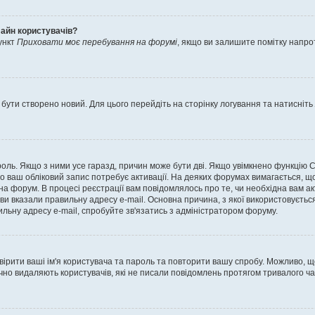
лайн користувачів?
ункт
Приховати моє перебування на форумі
, якщо ви залишите помітку напр
 бути створено новий. Для цього перейдіть на сторінку логування та натисніть
ароль. Якщо з ними усе гаразд, причин може бути дві. Якщо увімкнено функцію
во ваш обліковий запис потребує активації. На деяких форумах вимагається, що
 на форум. В процесі реєстрації вам повідомлялось про те, чи необхідна вам 
ви вказали правильну адресу e-mail. Основна причина, з якої використовуєть
льну адресу e-mail, спробуйте зв'язатись з адміністратором форуму.
евірити ваші ім'я користувача та пароль та повторити вашу спробу. Можливо, 
ично видаляють користувачів, які не писали повідомлень протягом тривалого ч