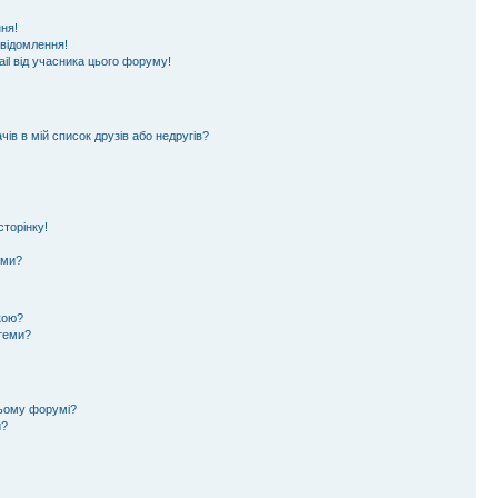
ня!
овідомлення!
il від учасника цього форуму!
ів в мій список друзів або недругів?
торінку!
еми?
кою?
 теми?
цьому форумі?
и?