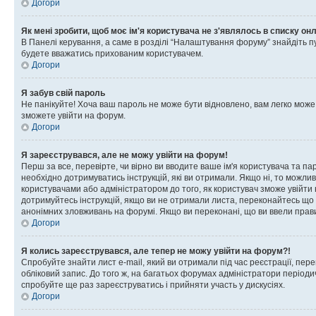
Догори
Як мені зробити, щоб моє ім'я користувача не з'являлось в списку он
В Панелі керування, а саме в розділі “Налаштування форуму” знайдіть п
будете вважатись прихованим користувачем.
Догори
Я забув свій пароль
Не панікуйте! Хоча ваш пароль не може бути відновлено, вам легко може
зможете увійти на форум.
Догори
Я зареєструвався, але не можу увійти на форум!
Перш за все, перевірте, чи вірно ви вводите ваше ім'я користувача та п
необхідно дотримуватись інструкцій, які ви отримали. Якщо ні, то можли
користувачами або адміністратором до того, як користувач зможе увійти
дотримуйтесь інструкцій, якщо ви не отримали листа, переконайтесь що 
анонімних зловживань на форумі. Якщо ви переконані, що ви ввели прави
Догори
Я колись зареєструвався, але тепер не можу увійти на форум?!
Спробуйте знайти лист e-mail, який ви отримали під час реєстрації, пер
обліковий запис. До того ж, на багатьох форумах адміністратори період
спробуйте ще раз зареєструватись і прийняти участь у дискусіях.
Догори