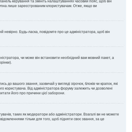
 Панель керування та змініть налаштуваннях часовий пояс, щоб він
ступна лише зареєстрованим клористувачам. Отже, якщо ви
ий невірно. Будь-ласка, повідомте про це адміністратора, щоб він
ністратора, чи може він встановити необхідний вам мовний пакет, а
рінки).
до вашого звання, зазвичай у вигляді зірочок, блоків чи крапок, які
ого користувача. Від адміністратора форуму залежить чи дозволені
питати його про причини цієї заборони.
тувачів, таких як модератори або адміністратори. Взагалі ви не можете
ідомленнями тільки для того, щоб підняти своє звання, за це