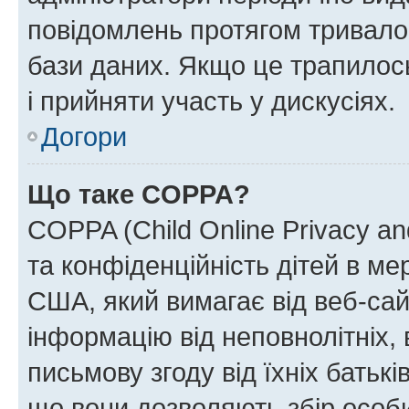
повідомлень протягом тривало
бази даних. Якщо це трапилос
і прийняти участь у дискусіях.
Догори
Що таке COPPA?
COPPA (Child Online Privacy and
та конфіденційність дітей в мер
США, який вимагає від веб-сай
інформацію від неповнолітніх, 
письмову згоду від їхніх батькі
що вони дозволяють збір особис