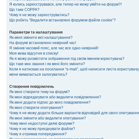
Я колись зареєструвався, але тепер не можу увійти на форум?!
Що таке COPPA?
Чому я не можу зареєструватись?
Що робить “Видалити встановлені форумом файли cookie”?
Параметри та налаштування
Як мені змінити мої налаштування?
На форумі встановлено невірний час!
Я змінив часовий пояс, але час все одно невірний!
Моя мова відсутня в списку!
Як я можу розмістити зображення під своїм іменем користувача?
Що таке моє звання і як мені його змінити?
Коли я натискаю на посилання “e-mail”, щоб написати листа користувачу,
мене вимагається залогуватись?
Створення повідомлень
Як мені створити тему на форумі?
Як мені відредагувати або видалити повідомлення?
Як мені додати підпис до мого повідомлення?
Як мені створити опитування?
Чому я не можу додати більше варіантів відповідей для свого опитуванн
Як мені змінити або видалити опитування?
Чому мені недоступні деякі форуми?
Чому я не можу приєднувати файли?
Чому я отримав попередження?