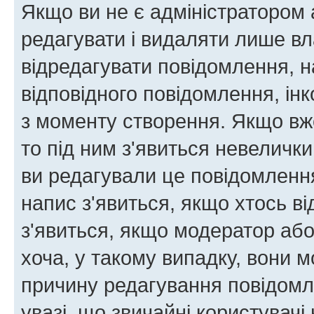
Якщо ви не є адміністратором
редагувати і видаляти лише в
відредагувати повідомлення, 
відповідного повідомлення, ін
з моменту створення. Якщо вже
то під ним з'явиться невелички
ви редагували це повідомлення
напис з'явиться, якщо хтось ві
з'явиться, якщо модератор або
хоча, у такому випадку, вони
причину редагування повідомле
увазі, що звичайні користувач