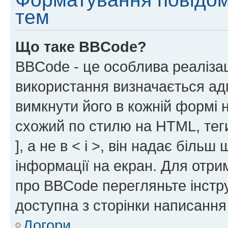
тем
Що таке BBCode?
BBCode - це особлива реаліза
використання визначається ад
вимкнути його в кожній формі
схожий по стилю на HTML, теги
], а не в < і >, він надає біль
інформації на екран. Для отри
про BBCode перегляньте інстру
доступна з сторінки написання
Догори