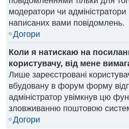
повідомленнями тільки для тог
модератори чи адміністратори 
написаних вами повідомлень.
Догори
Коли я натискаю на посиланн
користувачу, від мене вима
Лише зареєстровані користувач
вбудовану в форум форму відп
адміністратор увімкнув цю фун
зловживанню поштовою систем
Догори