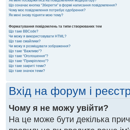
Як мені поскаржитись на повідомлення модератору?
Що означає кнопка “Зберегти” в формі написання повідомлення?
Чому моє повідомлення потребує одобрення?
Як мені знову підняти мою тему?
Форматування повідомлень та типи створюваних тем
Що таке BBCode?
Чи можу я використовувати HTML?
Що таке смайлики?
Чи можу я розміщувати зображення?
Що таке “Важливо”?
Що таке “Оголошення”?
Що таке “Прикріплено”?
Що таке закриті теми?
Що таке значок теми?
Вхід на форум і реєст
Чому я не можу увійти?
На це може бути декілька прич