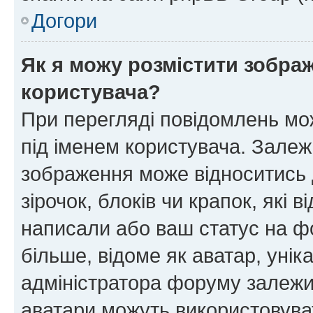
Догори
Як я можу розмістити зображ
користувача?
При перегляді повідомлень мо
під іменем користувача. Зале
зображення може відноситись д
зірочок, блоків чи крапок, які
написали або ваш статус на ф
більше, відоме як аватар, унік
адміністратора форуму залежит
аватари можуть використовува