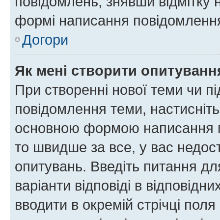
повідомлень, знявши відмітку 
формі написання повідомлення
Догори
Як мені створити опитуванн
При створенні нової теми чи п
повідомлення теми, настисніт
основною формою написання по
то швидше за все, у вас недос
опитувань. Введіть питання для
варіанти відповіді в відповідни
вводити в окремій стрічці поля 