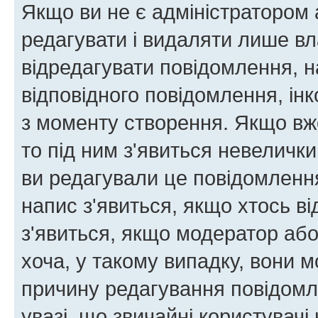
Якщо ви не є адміністратором
редагувати і видаляти лише в
відредагувати повідомлення, 
відповідного повідомлення, ін
з моменту створення. Якщо вже
то під ним з'явиться невелички
ви редагували це повідомлення
напис з'явиться, якщо хтось ві
з'явиться, якщо модератор або
хоча, у такому випадку, вони
причину редагування повідомле
увазі, що звичайні користувач