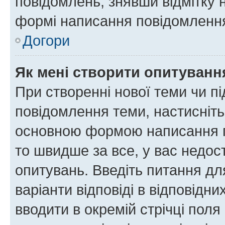
повідомлень, знявши відмітку 
формі написання повідомлення
Догори
Як мені створити опитуванн
При створенні нової теми чи п
повідомлення теми, настисніт
основною формою написання по
то швидше за все, у вас недос
опитувань. Введіть питання для
варіанти відповіді в відповідни
вводити в окремій стрічці поля 