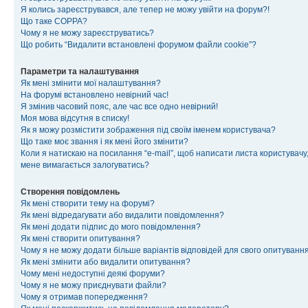
Я колись зареєструвався, але тепер не можу увійти на форум?!
Що таке COPPA?
Чому я не можу зареєструватись?
Що робить “Видалити встановлені форумом файли cookie”?
Параметри та налаштування
Як мені змінити мої налаштування?
На форумі встановлено невірний час!
Я змінив часовий пояс, але час все одно невірний!
Моя мова відсутня в списку!
Як я можу розмістити зображення під своїм іменем користувача?
Що таке моє звання і як мені його змінити?
Коли я натискаю на посилання “e-mail”, щоб написати листа користувачу,
мене вимагається залогуватись?
Створення повідомлень
Як мені створити тему на форумі?
Як мені відредагувати або видалити повідомлення?
Як мені додати підпис до мого повідомлення?
Як мені створити опитування?
Чому я не можу додати більше варіантів відповідей для свого опитуванн
Як мені змінити або видалити опитування?
Чому мені недоступні деякі форуми?
Чому я не можу приєднувати файли?
Чому я отримав попередження?