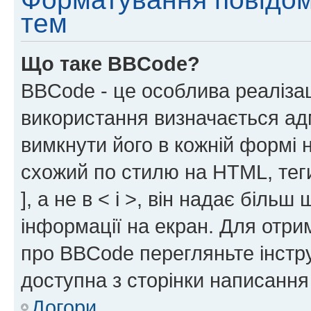
тем
Що таке BBCode?
BBCode - це особлива реаліза
використання визначається ад
вимкнути його в кожній формі
схожий по стилю на HTML, теги
], а не в < і >, він надає біль
інформації на екран. Для отри
про BBCode перегляньте інстру
доступна з сторінки написання
Догори