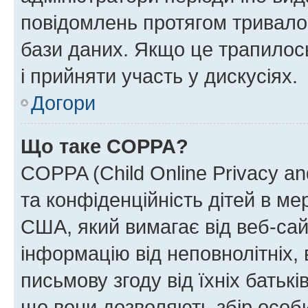
повідомлень протягом тривало
бази даних. Якщо це трапилос
і прийняти участь у дискусіях.
Догори
Що таке COPPA?
COPPA (Child Online Privacy and
та конфіденційність дітей в мер
США, який вимагає від веб-сай
інформацію від неповнолітніх, 
письмову згоду від їхніх батькі
що вони дозволяють збір особис