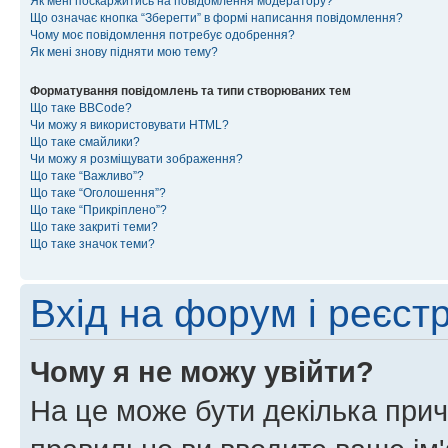
Як мені поскаржитись на повідомлення модератору?
Що означає кнопка “Зберегти” в формі написання повідомлення?
Чому моє повідомлення потребує одобрення?
Як мені знову підняти мою тему?
Форматування повідомлень та типи створюваних тем
Що таке BBCode?
Чи можу я використовувати HTML?
Що таке смайлики?
Чи можу я розміщувати зображення?
Що таке “Важливо”?
Що таке “Оголошення”?
Що таке “Прикріплено”?
Що таке закриті теми?
Що таке значок теми?
Вхід на форум і реєст
Чому я не можу увійти?
На це може бути декілька прич