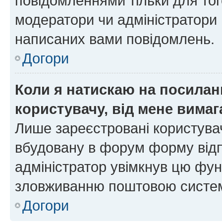
повідомленнями тільки для тог
модератори чи адміністратори 
написаних вами повідомлень.
Догори
Коли я натискаю на посиланн
користувачу, від мене вима
Лише зареєстровані користувач
вбудовану в форум форму відп
адміністратор увімкнув цю фун
зловживанню поштовою систем
Догори