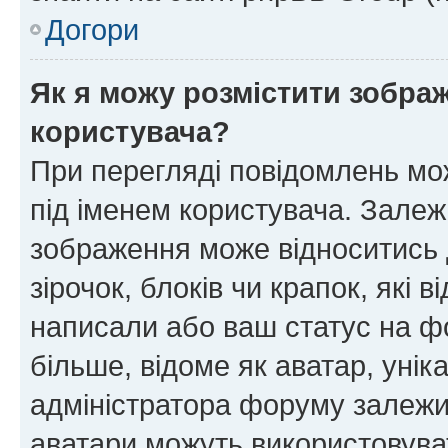
Догори
Як я можу розмістити зображ
користувача?
При перегляді повідомлень мо
під іменем користувача. Зале
зображення може відноситись д
зірочок, блоків чи крапок, які
написали або ваш статус на ф
більше, відоме як аватар, унік
адміністратора форуму залежит
аватари можуть використовува